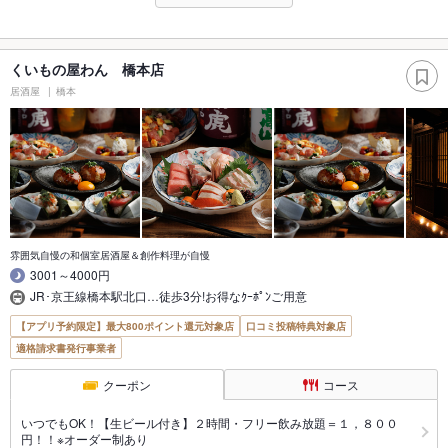
くいもの屋わん 橋本店
居酒屋
橋本
雰囲気自慢の和個室居酒屋＆創作料理が自慢
3001～4000円
JR･京王線橋本駅北口…徒歩3分!お得なｸｰﾎﾟﾝご用意
【アプリ予約限定】最大800ポイント還元対象店
口コミ投稿特典対象店
適格請求書発行事業者
クーポン
コース
いつでもOK！【生ビール付き】２時間・フリー飲み放題＝１，８００
円！！※オーダー制あり