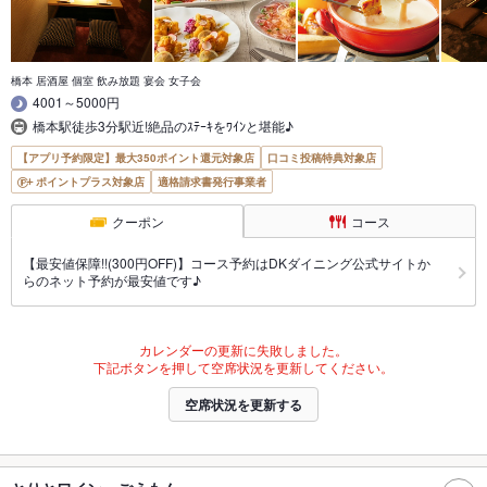
橋本 居酒屋 個室 飲み放題 宴会 女子会
4001～5000円
橋本駅徒歩3分駅近!絶品のｽﾃｰｷをﾜｲﾝと堪能♪
【アプリ予約限定】最大350ポイント還元対象店
口コミ投稿特典対象店
ポイントプラス対象店
適格請求書発行事業者
クーポン
コース
【最安値保障!!(300円OFF)】コース予約はDKダイニング公式サイトか
らのネット予約が最安値です♪
カレンダーの更新に失敗しました。
下記ボタンを押して空席状況を更新してください。
空席状況を更新する