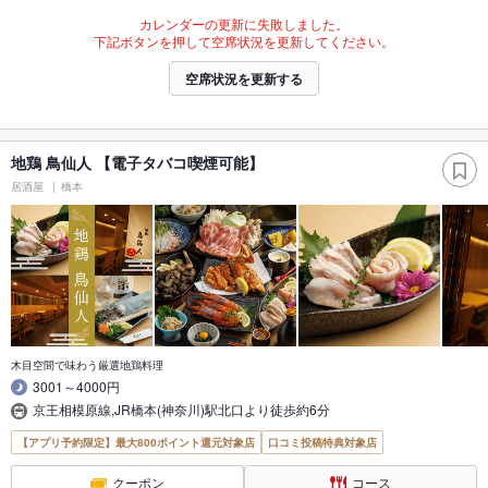
カレンダーの更新に失敗しました。
下記ボタンを押して空席状況を更新してください。
空席状況を更新する
地鶏 鳥仙人 【電子タバコ喫煙可能】
居酒屋
橋本
木目空間で味わう厳選地鶏料理
3001～4000円
京王相模原線,JR橋本(神奈川)駅北口より徒歩約6分
【アプリ予約限定】最大800ポイント還元対象店
口コミ投稿特典対象店
クーポン
コース