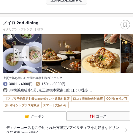
ノイロ.2nd dining
イタリアン・フレンチ
橋本
上質で落ち着いた空間の本格創作ダイニング
3001～4000円
1501～2000円
JR横浜線徒歩5分､京王線橋本駅南口出口より徒歩…
【アプリ予約限定】最大350ポイント還元対象店
口コミ投稿特典対象店
COIN+支払い可
ポイントプラス対象店
スマート支払い可
クーポン
コース
ディナーコースをご予約された方限定♪アペリティフをお好きなドリン
クに変更♪※一部除く