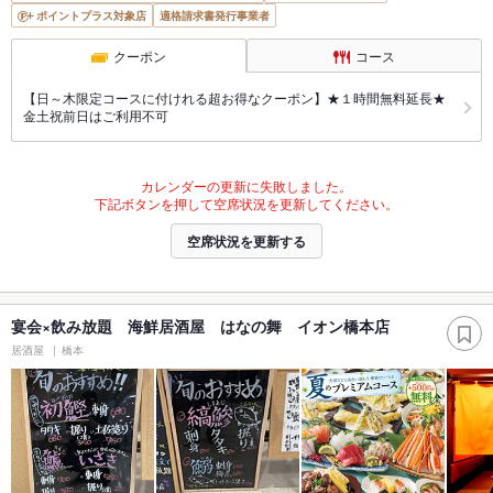
ポイントプラス対象店
適格請求書発行事業者
クーポン
コース
【日～木限定コースに付けれる超お得なクーポン】★１時間無料延長★
金土祝前日はご利用不可
カレンダーの更新に失敗しました。
下記ボタンを押して空席状況を更新してください。
空席状況を更新する
宴会×飲み放題 海鮮居酒屋 はなの舞 イオン橋本店
居酒屋
橋本