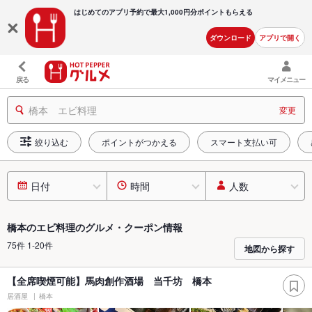
はじめてのアプリ予約で最大
1,000円分ポイントもらえる
ダウンロード
アプリで開く
戻る
マイメニュー
橋本 エビ料理
変更
絞り込む
ポイントがつかえる
スマート支払い可
日付
時間
人数
橋本のエビ料理のグルメ・クーポン情報
75件 1-20件
地図から探す
【全席喫煙可能】馬肉創作酒場 当千坊 橋本
居酒屋
橋本