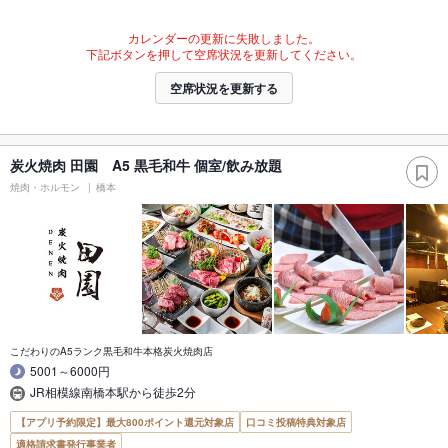
カレンダーの更新に失敗しました。
下記ボタンを押して空席状況を更新してください。
空席状況を更新する
炭火焼肉 田園 A5 黒毛和牛 個室/飲み放題
焼肉・ホルモン
橋本
こだわりのA5ランク黒毛和牛本格炭火焼肉店
5001～6000円
JR相模線南橋本駅から徒歩2分
【アプリ予約限定】最大800ポイント還元対象店
口コミ投稿特典対象店
適格請求書発行事業者