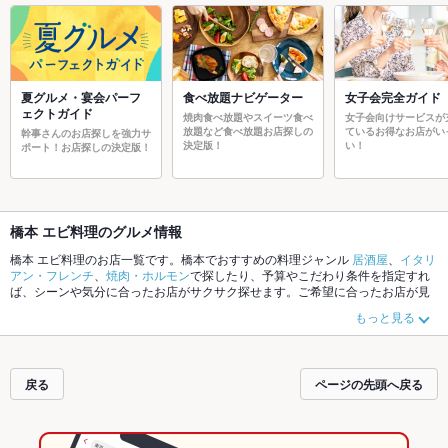
夏グルメ・宴会パーフ
食べ放題ナビゲーター
女子会完全ガイド
ェクトガイド
焼肉食べ放題やスイーツ食べ
女子会向けサービスが
放題など食べ放題お店探しの
ているお得なお店がい
幹事さんのお店探しを強力サ
決定版！
い！
ポート！お店探しの決定版！
橋本 エビ料理のグルメ情報
橋本 エビ料理のお店一覧です。橋本でおすすめの料理ジャンル
居酒屋
、
イタリ
アン・フレンチ
、
焼肉・ホルモン
で探したり、予算やこだわり条件を指定すれ
ば、シーンや気分に合ったお店がサクサク探せます。ご希望に合ったお店が見
つからなかったら、近隣のエリア
橋本
、
相模原
、
淵野辺
もチェックしてみてく
もっと見る
ださい。ホットペッパーグルメなら、お得なクーポンはもちろん、こだわりメ
ニュー
からあげ
、
お茶漬け
、
牛タン
や季節のおすすめ料理など、お店の最新情
報をご紹介しているので安心！24時間使える簡単便利なネット予約が使えるお
店も拡大中です。友達どうしの飲み会にも、会社の宴会にも、デートやパーテ
戻る
ページの先頭へ戻る
ィーにもお得に便利にホットペッパーグルメをご利用ください。