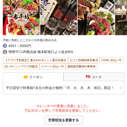
手軽に馬刺しとこだわり日本酒が飲める店
4001～5000円
喫煙可◎JR横浜線 橋本駅南口より徒歩8分
【アプリ予約限定】最大800ポイント還元対象店
口コミ投稿特典対象店
COIN+支払い可
ポイントプラス対象店
スマート支払い可
適格請求書発行事業者
クーポン
コース
平日貸切で幹事様1名分の料金が無料!『月、火、水、木、祝日』限定！
カレンダーの更新に失敗しました。
下記ボタンを押して空席状況を更新してください。
空席状況を更新する