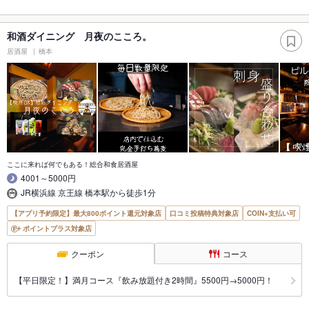
和酒ダイニング 月夜のこころ。
居酒屋
橋本
ここに来れば何でもある！総合和食居酒屋
4001～5000円
JR横浜線 京王線 橋本駅から徒歩1分
【アプリ予約限定】最大800ポイント還元対象店
口コミ投稿特典対象店
COIN+支払い可
ポイントプラス対象店
クーポン
コース
【平日限定！】満月コース『飲み放題付き2時間』5500円→5000円！