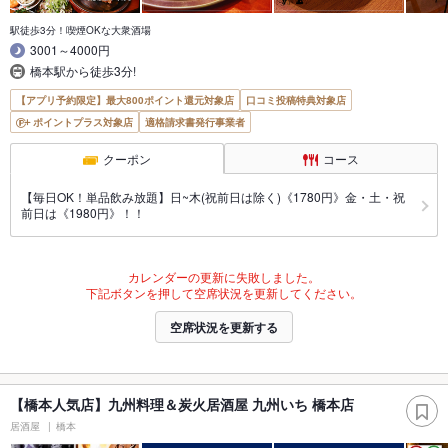
駅徒歩3分！喫煙OKな大衆酒場
3001～4000円
橋本駅から徒歩3分!
【アプリ予約限定】最大800ポイント還元対象店
口コミ投稿特典対象店
ポイントプラス対象店
適格請求書発行事業者
クーポン
コース
【毎日OK！単品飲み放題】日~木(祝前日は除く)《1780円》金・土・祝
前日は《1980円》！！
カレンダーの更新に失敗しました。
下記ボタンを押して空席状況を更新してください。
空席状況を更新する
【橋本人気店】九州料理＆炭火居酒屋 九州いち 橋本店
居酒屋
橋本