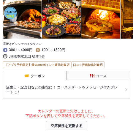
窯焼きピッツァのイタリアン
3001～4000円
1001～1500円
JR橋本駅北口 徒歩1分
【アプリ予約限定】最大800ポイント還元対象店
口コミ投稿特典対象店
クーポン
コース
誕生日・記念日などの主役に！ コースデザートをメッセージ付きプレ
ートに！
カレンダーの更新に失敗しました。
下記ボタンを押して空席状況を更新してください。
空席状況を更新する