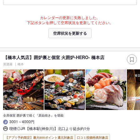
カレンダーの更新に失敗しました。
下記ボタンを押して空席状況を更新してください。
空席状況を更新する
【橋本人気店】囲炉裏と個室 火囲炉-HERO- 橋本店
居酒屋
橋本
全席個室 囲炉裏で焼く『原始焼き』を堪能
3001～4000円
喫煙◎JR【橋本駅(神奈川)】北口より徒歩約1分
【アプリ予約限定】最大800ポイント還元対象店
口コミ投稿特典対象店