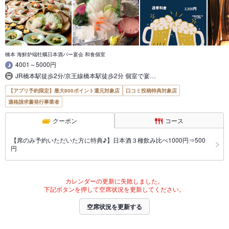
橋本 海鮮炉端牡蠣日本酒バー宴会 和食個室
4001～5000円
JR橋本駅徒歩2分/京王線橋本駅徒歩2分 個室で宴…
【アプリ予約限定】最大800ポイント還元対象店
口コミ投稿特典対象店
適格請求書発行事業者
クーポン
コース
【席のみ予約いただいた方に特典♪】日本酒３種飲み比べ1000円⇒500
円
カレンダーの更新に失敗しました。
下記ボタンを押して空席状況を更新してください。
空席状況を更新する