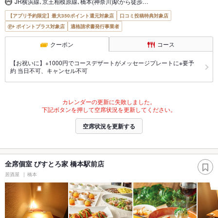
JR横浜線､京王相模原線､橋本(神奈川)駅から徒歩…
【アプリ予約限定】最大350ポイント還元対象店
口コミ投稿特典対象店
ポイントプラス対象店
適格請求書発行事業者
クーポン
コース
【お祝いに】+1000円でコースデザートがメッセージプレートに※要予
約 当日不可、キャンセル不可
カレンダーの更新に失敗しました。
下記ボタンを押して空席状況を更新してください。
空席状況を更新する
全席個室 びすとろ家 橋本駅前店
居酒屋
橋本