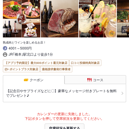
熟成肉とワインを楽しめるお店！
4001～5000円
JR｢橋本｣駅北口より徒歩1分
【アプリ予約限定】最大800ポイント還元対象店
口コミ投稿特典対象店
ポイントプラス対象店
適格請求書発行事業者
クーポン
コース
【記念日やサプライズなどに〇】豪華なメッセージ付きプレートを無料
でプレゼント♪
カレンダーの更新に失敗しました。
下記ボタンを押して空席状況を更新してください。
空席状況を更新する