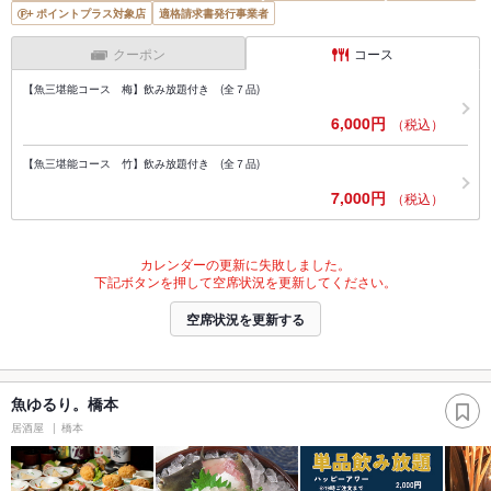
ポイントプラス対象店
適格請求書発行事業者
クーポン
コース
【魚三堪能コース 梅】飲み放題付き (全７品)
6,000円
（税込）
【魚三堪能コース 竹】飲み放題付き (全７品)
7,000円
（税込）
カレンダーの更新に失敗しました。
下記ボタンを押して空席状況を更新してください。
空席状況を更新する
魚ゆるり。橋本
居酒屋
橋本