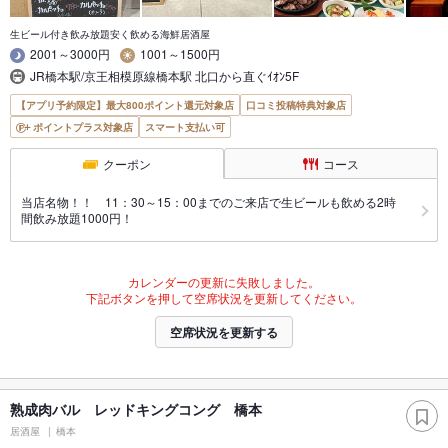
生ビール付き飲み放題安く飲める海鮮居酒屋
2001～3000円
1001～1500円
JR橋本駅/京王相模原線橋本駅 北口から直ぐｲｵﾝ5F
【アプリ予約限定】最大800ポイント還元対象店
口コミ投稿特典対象店
ポイントプラス対象店
スマート支払い可
クーポン
コース
当店名物！！ 11：30～15：00までのご来店で生ビールも飲める2時
間飲み放題1000円！
カレンダーの更新に失敗しました。
下記ボタンを押して空席状況を更新してください。
空席状況を更新する
熟成肉バル レッドキングコング 橋本
居酒屋
橋本