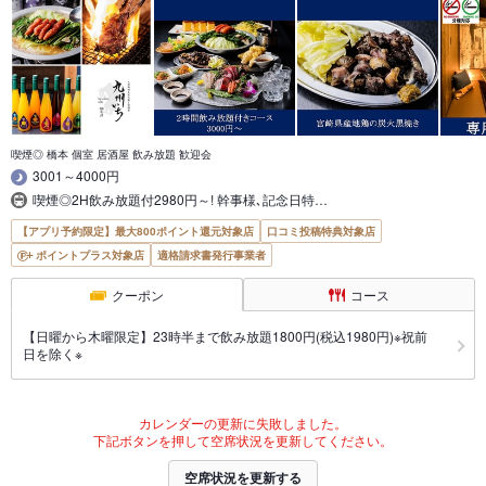
喫煙◎ 橋本 個室 居酒屋 飲み放題 歓迎会
3001～4000円
喫煙◎2H飲み放題付2980円～! 幹事様､記念日特…
【アプリ予約限定】最大800ポイント還元対象店
口コミ投稿特典対象店
ポイントプラス対象店
適格請求書発行事業者
クーポン
コース
【日曜から木曜限定】23時半まで飲み放題1800円(税込1980円)※祝前
日を除く※
カレンダーの更新に失敗しました。
下記ボタンを押して空席状況を更新してください。
空席状況を更新する