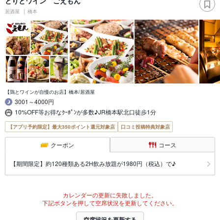
とりとワイン ごえもん
居酒屋
橋本
【鶏とワインが自慢のお店】橋本/居酒屋
3001～4000円
10%OFF等お得なｸｰﾎﾟﾝが多数♪JR橋本駅北口徒歩1分
【アプリ予約限定】最大350ポイント還元対象店
口コミ投稿特典対象店
クーポン
コース
【期間限定】約120種類ある2H飲み放題が1980円（税込）で♪
カレンダーの更新に失敗しました。
下記ボタンを押して空席状況を更新してください。
空席状況を更新する