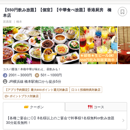
【550円飲み放題】【個室】【中華食べ放題】香港厨房 橋
本店
居酒屋
橋本
コスパ最強！本格中華が味わえ、昼飲みも！
2001～3000円
501～1000円
JR横浜線 橋本駅南口から徒歩5分
【アプリ予約限定】最大800ポイント還元対象店
口コミ投稿特典対象店
ポイントプラス対象店
クーポン
コース
【各種ご宴会に◎】8名様以上のご宴会で幹事様1名様無料or飲み放題
30分延長無料！