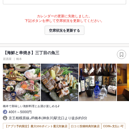
カレンダーの更新に失敗しました。
下記ボタンを押して空席状況を更新してください。
空席状況を更新する
【海鮮と串焼き】三丁目の魚三
居酒屋
橋本
橋本で美味しい海鮮料理とお酒が楽しめる♪
4001～5000円
京王相模原線,JR橋本(神奈川)駅北口より徒歩約3分
【アプリ予約限定】最大350ポイント還元対象店
口コミ投稿特典対象店
COIN+支払い可