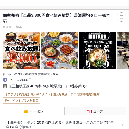
個室完備【全品3,300円食べ飲み放題】居酒屋均タロー橋本
店
居酒屋
橋本
旨い安いのコスパ最強大衆居酒屋/食べ飲み
1501～2000円
京王相模原線,JR橋本(神奈川)駅北口より徒歩約3分
【アプリ予約限定】最大800ポイント還元対象店
口コミ投稿特典対象店
ポイントプラス対象店
クーポン
コース
【団体様クーポン】20名様以上の食べ飲み放題コースのご予約で幹事
様1名様分無料！