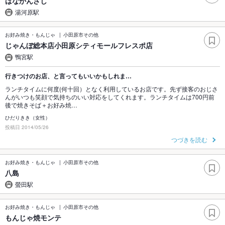
はなかんざし
湯河原駅
お好み焼き・もんじゃ
小田原市その他
じゃんぼ総本店小田原シティモールフレスポ店
鴨宮駅
行きつけのお店、と言ってもいいかもしれま…
ランチタイムに何度(何十回）となく利用しているお店です。先ず接客のおじさ
んがいつも笑顔で気持ちのいい対応をしてくれます。ランチタイムは700円前
後で焼きそば＋お好み焼…
ひだりきき（女性）
投稿日 2014/05/26
つづきを読む
お好み焼き・もんじゃ
小田原市その他
八島
螢田駅
お好み焼き・もんじゃ
小田原市その他
もんじゃ焼モンテ