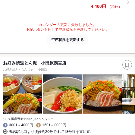
4,400円
（税込）
カレンダーの更新に失敗しました。
下記ボタンを押して空席状況を更新してください。
空席状況を更新する
お好み焼道とん堀 小田原鴨宮店
お好み焼き・もんじゃ
小田原
100%国産野菜☆おいしい＆ヘルシー
3001～4000円
1501～2000円
鴨宮駅北口より徒歩約20分です｡718号線を東に直…