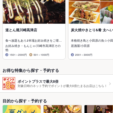
道とん堀川崎高津店
炭火焼やきとり&肴 太へ
食べ放題もあり♪本場お好み焼きをご堪…
本格焼き鳥と小田原の魚☆小
お好み焼き・もんじゃ/川崎市高津区その
居酒屋/小田原
他
1501～2000円
501～1000円
2001～3000円
お得な特集から探す・予約する
ポイントプラスで最大8倍
対象日時のネット予約でポイントが最大8倍たまるお店はこちら！
目的から探す・予約する