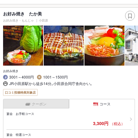
お好み焼き たか美
お好み焼き・もんじゃ
小田原
お好み焼き
3001～4000円
1001～1500円
JR小田原駅から徒歩14分｡小田原合同庁舎向かい｡
口コミ投稿特典対象店
クーポン
コース
宴会 お手軽コース
3,300円
（税込）
宴会 特選コース