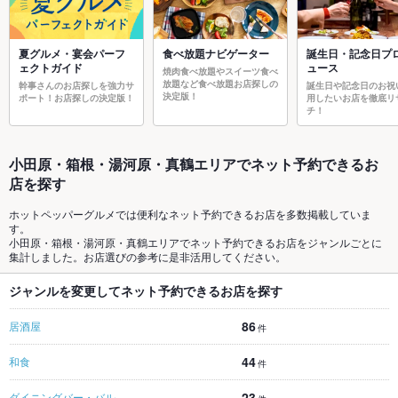
夏グルメ・宴会パーフ
食べ放題ナビゲーター
誕生日・記念日プ
ェクトガイド
ュース
焼肉食べ放題やスイーツ食べ
放題など食べ放題お店探しの
幹事さんのお店探しを強力サ
誕生日や記念日のお祝
決定版！
ポート！お店探しの決定版！
用したいお店を徹底リ
チ！
小田原・箱根・湯河原・真鶴エリアでネット予約できるお
店を探す
ホットペッパーグルメでは便利なネット予約できるお店を多数掲載していま
す。
小田原・箱根・湯河原・真鶴エリアでネット予約できるお店をジャンルごとに
集計しました。お店選びの参考に是非活用してください。
ジャンルを変更してネット予約できるお店を探す
86
居酒屋
件
44
和食
件
23
ダイニングバー・バル