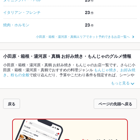
件
23
イタリアン・フレンチ
件
23
焼肉・ホルモン
件
小田原・箱根・湯河原・真鶴エリアでネット予約できるお店一覧へ
小田原・箱根・湯河原・真鶴 お好み焼き・もんじゃのグルメ情報
小田原・箱根・湯河原・真鶴 お好み焼き・もんじゃのお店一覧です。さらに小
田原・箱根・湯河原・真鶴でおすすめの料理ジャンル
もんじゃ焼き
、
お好み焼
き
、
粉もの全般
で絞り込んだり、予算やこだわり条件を指定すれば、シーンや
気分に合ったお店がサクサク探せます。ホットペッパーグルメなら、お得なク
もっと見る
ーポンはもちろん、こだわりメニューや季節のおすすめ料理など、お店の最新
情報をご紹介しているので安心！24時間使える簡単便利なネット予約が使える
お店も拡大中です。友達どうしの飲み会にも、会社の宴会にも、デートやパー
ティーにもお得に便利にホットペッパーグルメをご利用ください。
戻る
ページの先頭へ戻る