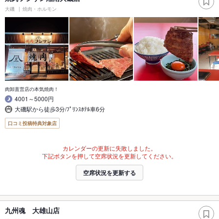
大磯
焼肉・ホルモン
肉卸直営店の本気焼肉！
4001～5000円
大磯駅から徒歩3分/ﾌﾟﾘﾝｽﾎﾃﾙ車6分
口コミ投稿特典対象店
カレンダーの更新に失敗しました。
下記ボタンを押して空席状況を更新してください。
空席状況を更新する
九州魂 大雄山店