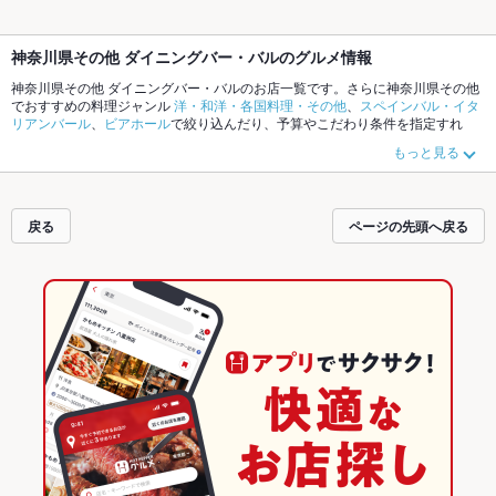
神奈川県その他 ダイニングバー・バルのグルメ情報
神奈川県その他 ダイニングバー・バルのお店一覧です。さらに神奈川県その他
でおすすめの料理ジャンル
洋・和洋・各国料理・その他
、
スペインバル・イタ
リアンバール
、
ビアホール
で絞り込んだり、予算やこだわり条件を指定すれ
ば、シーンや気分に合ったお店がサクサク探せます。ホットペッパーグルメな
もっと見る
ら、お得なクーポンはもちろん、こだわりメニューや季節のおすすめ料理な
ど、お店の最新情報をご紹介しているので安心！24時間使える簡単便利なネッ
ト予約が使えるお店も拡大中です。友達どうしの飲み会にも、会社の宴会に
も、デートやパーティーにもお得に便利にホットペッパーグルメをご利用くだ
戻る
ページの先頭へ戻る
さい。