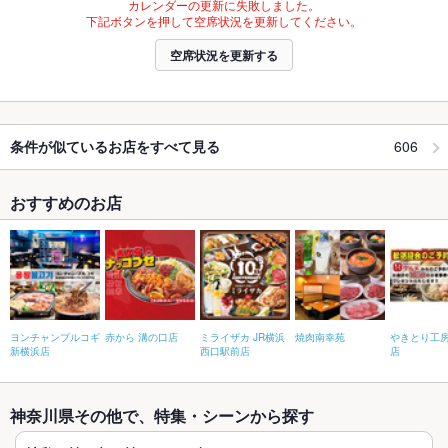
カレンダーの更新に失敗しました。
下記ボタンを押して空席状況を更新してください。
空席状況を更新する
606
条件が似ているお店をすべて見る
おすすめのお店
ヨンチャンプルコギ
赤から 溝の口店
ミライザカ JR横浜
焼肉南幸苑
やきとり工房
新横浜店
西口駅前店
店
神奈川県その他で、特集・シーンから探す