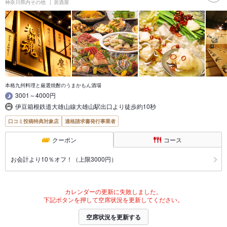
神奈川県内その他
居酒屋
本格九州料理と厳選焼酎のうまかもん酒場
3001～4000円
伊豆箱根鉄道大雄山線大雄山駅出口より徒歩約10秒
口コミ投稿特典対象店
適格請求書発行事業者
クーポン
コース
お会計より10％オフ！（上限3000円）
カレンダーの更新に失敗しました。
下記ボタンを押して空席状況を更新してください。
空席状況を更新する