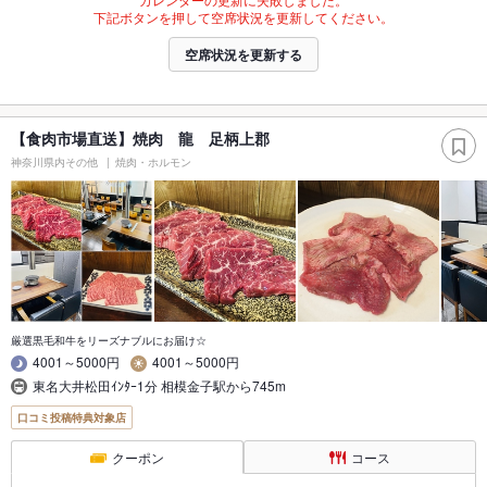
下記ボタンを押して空席状況を更新してください。
空席状況を更新する
【食肉市場直送】焼肉 龍 足柄上郡
神奈川県内その他
焼肉・ホルモン
厳選黒毛和牛をリーズナブルにお届け☆
4001～5000円
4001～5000円
東名大井松田ｲﾝﾀｰ1分 相模金子駅から745m
口コミ投稿特典対象店
クーポン
コース