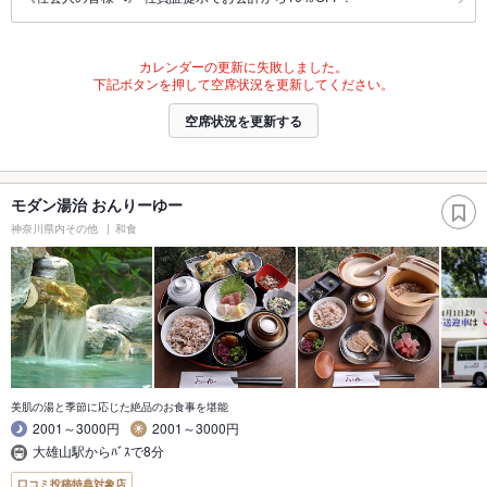
カレンダーの更新に失敗しました。
下記ボタンを押して空席状況を更新してください。
空席状況を更新する
モダン湯治 おんりーゆー
神奈川県内その他
和食
美肌の湯と季節に応じた絶品のお食事を堪能
2001～3000円
2001～3000円
大雄山駅からﾊﾞｽで8分
口コミ投稿特典対象店