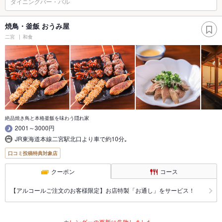
ダイニングバー・バル
焼鳥・釜飯 おうみ屋
二宮
和食
絶品焼き鳥と本格釜飯を味わう隠れ家
2001～3000円
JR東海道本線二宮駅北口より車で約10分｡
口コミ投稿特典対象店
クーポン
コース
【アルコールご注文のお客様限定】お店特製「お通し」をサービス！
カレンダーの更新に失敗しました。