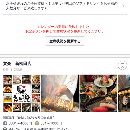
お子様連れのご子家族様へ！店主より初回のソフトドリンクをお子様の
人数分サービス致します♪
カレンダーの更新に失敗しました。
下記ボタンを押して空席状況を更新してください。
空席状況を更新する
宴楽 新松田店
松田
居酒屋
個室完備！宴会にもぴったりの居酒屋♪
3001～4000円
501～1000円
小田急小田原線 新松田駅 南口 徒歩2分