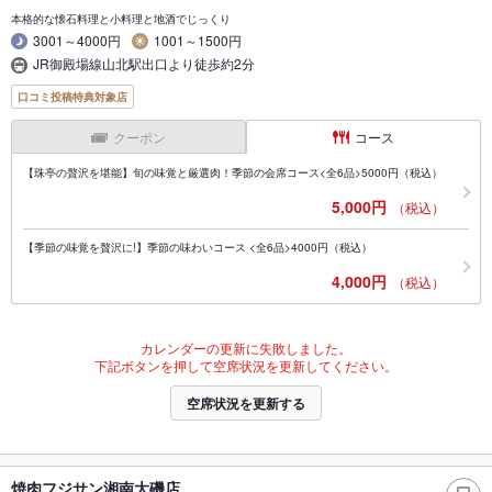
本格的な懐石料理と小料理と地酒でじっくり
3001～4000円
1001～1500円
JR御殿場線山北駅出口より徒歩約2分
口コミ投稿特典対象店
クーポン
コース
【珠亭の贅沢を堪能】旬の味覚と厳選肉！季節の会席コース<全6品>5000円（税込）
5,000円
（税込）
【季節の味覚を贅沢に!】季節の味わいコース <全6品>4000円（税込）
4,000円
（税込）
カレンダーの更新に失敗しました。
下記ボタンを押して空席状況を更新してください。
空席状況を更新する
焼肉フジサン湘南大磯店