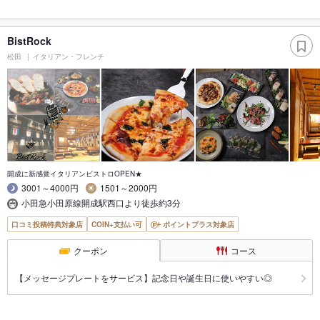
BistRock
松田
イタリアン・フレンチ
開成に新感覚イタリアンビストロOPEN★
3001～4000円
1501～2000円
小田急小田原線開成駅西口より徒歩約3分
口コミ投稿特典対象店
COIN+支払い可
ポイントプラス対象店
クーポン
コース
【メッセージプレートをサービス】記念日や誕生日に使いやすい◎