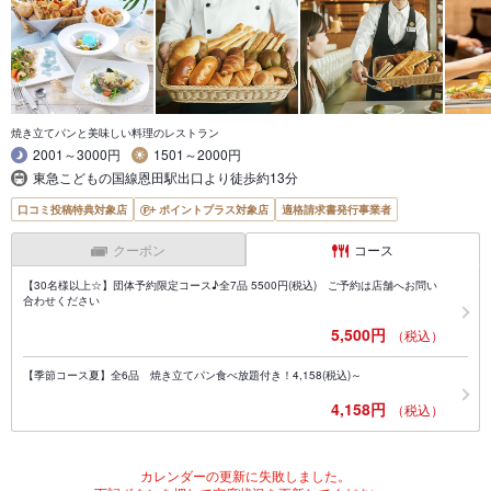
焼き立てパンと美味しい料理のレストラン
2001～3000円
1501～2000円
東急こどもの国線恩田駅出口より徒歩約13分
口コミ投稿特典対象店
ポイントプラス対象店
適格請求書発行事業者
クーポン
コース
【30名様以上☆】団体予約限定コース♪全7品 5500円(税込) ご予約は店舗へお問い
合わせください
5,500円
（税込）
【季節コース夏】全6品 焼き立てパン食べ放題付き！4,158(税込)～
4,158円
（税込）
カレンダーの更新に失敗しました。