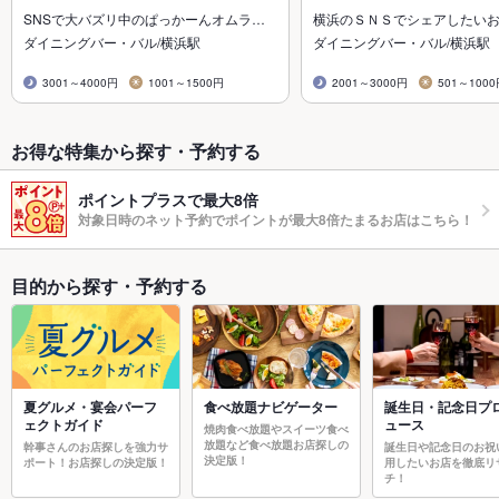
SNSで大バズリ中のぱっかーんオムラ…
横浜のＳＮＳでシェアしたい
ダイニングバー・バル/横浜駅
ダイニングバー・バル/横浜駅
3001～4000円
1001～1500円
2001～3000円
501～100
お得な特集から探す・予約する
ポイントプラスで最大8倍
対象日時のネット予約でポイントが最大8倍たまるお店はこちら！
目的から探す・予約する
夏グルメ・宴会パーフ
食べ放題ナビゲーター
誕生日・記念日プ
ェクトガイド
ュース
焼肉食べ放題やスイーツ食べ
放題など食べ放題お店探しの
幹事さんのお店探しを強力サ
誕生日や記念日のお祝
決定版！
ポート！お店探しの決定版！
用したいお店を徹底リ
チ！