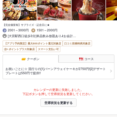
【完全個室有】サプライズ・記念日に★
2001～3000円
1501～2000円
[大宮駅西口徒歩3分]単品飲み放題あり♪お会計…
【アプリ予約限定】最大800ポイント還元対象店
口コミ投稿特典対象店
ポイントプラス対象店
スマート支払い可
クーポン
コース
お祝いごとに☆ 流行りの[1]バーンアウェイケーキが2750円![2]デザート
プレートは550円で提供!!
カレンダーの更新に失敗しました。
下記ボタンを押して空席状況を更新してください。
空席状況を更新する