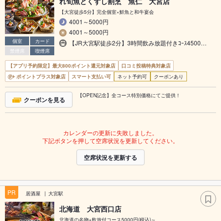
れ旬魚とくずし割烹 魚仁 大宮店
【大宮徒歩5分】完全個室×鮮魚と和牛宴会
4001～5000円
4001～5000円
個室
カード
【JR大宮駅徒歩2分】3時間飲み放題付きｺｰｽ4500…
禁煙席
喫煙席
【アプリ予約限定】最大800ポイント還元対象店
口コミ投稿特典対象店
ポイントプラス対象店
スマート支払い可
ネット予約可
クーポンあり
【OPEN記念】全コース特別価格にてご提供！
クーポンを見る
カレンダーの更新に失敗しました。
下記ボタンを押して空席状況を更新してください。
空席状況を更新する
PR
居酒屋
大宮駅
北海道 大宮西口店
北海道の名物+飲放付コース5000円(税込)～