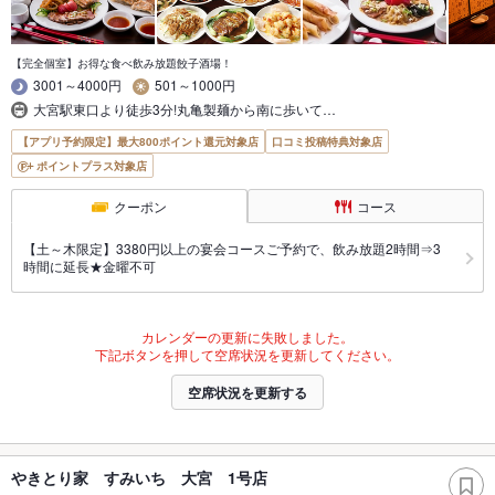
【完全個室】お得な食べ飲み放題餃子酒場！
3001～4000円
501～1000円
大宮駅東口より徒歩3分!丸亀製麺から南に歩いて…
【アプリ予約限定】最大800ポイント還元対象店
口コミ投稿特典対象店
ポイントプラス対象店
クーポン
コース
【土～木限定】3380円以上の宴会コースご予約で、飲み放題2時間⇒3
時間に延長★金曜不可
カレンダーの更新に失敗しました。
下記ボタンを押して空席状況を更新してください。
空席状況を更新する
やきとり家 すみいち 大宮 1号店