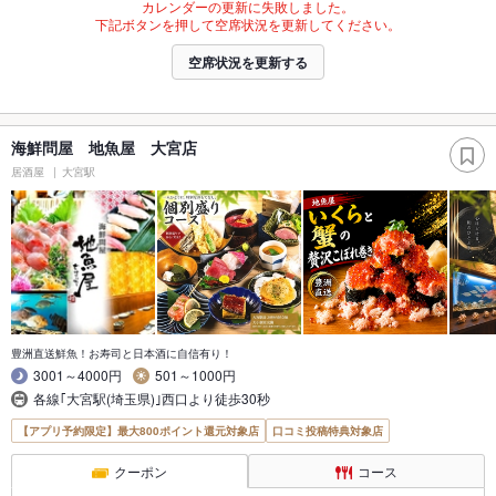
カレンダーの更新に失敗しました。
下記ボタンを押して空席状況を更新してください。
空席状況を更新する
海鮮問屋 地魚屋 大宮店
居酒屋
大宮駅
豊洲直送鮮魚！お寿司と日本酒に自信有り！
3001～4000円
501～1000円
各線｢大宮駅(埼玉県)｣西口より徒歩30秒
【アプリ予約限定】最大800ポイント還元対象店
口コミ投稿特典対象店
クーポン
コース