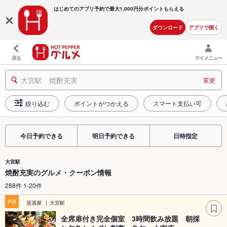
はじめてのアプリ予約で最大
1,000円分ポイントもらえる
ダウンロード
アプリで開く
戻る
マイメニュー
大宮駅 焼酎充実
変更
絞り込む
ポイントがつかえる
スマート支払い可
今日予約できる
明日予約できる
日時指定
大宮駅
焼酎充実のグルメ・クーポン情報
288件 1-20件
PR
居酒屋
大宮駅
全席扉付き完全個室 3時間飲み放題 朝採