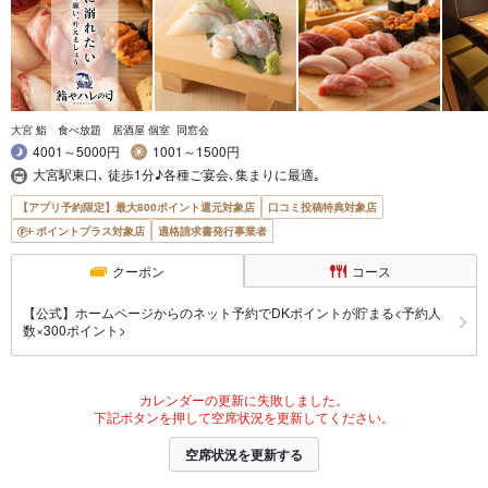
大宮 鮨 食べ放題 居酒屋 個室 同窓会
4001～5000円
1001～1500円
大宮駅東口､ 徒歩1分♪各種ご宴会､集まりに最適｡
【アプリ予約限定】最大800ポイント還元対象店
口コミ投稿特典対象店
ポイントプラス対象店
適格請求書発行事業者
クーポン
コース
【公式】ホームページからのネット予約でDKポイントが貯まる<予約人
数×300ポイント>
カレンダーの更新に失敗しました。
下記ボタンを押して空席状況を更新してください。
空席状況を更新する