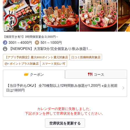
【個室空き有!!】3時間個室宴会:3,000円～
3001～4000円
501～1000円
【NEWOPEN】大宮駅3分/完全個室あり/飲み放題1…
【アプリ予約限定】最大800ポイント還元対象店
口コミ投稿特典対象店
ポイントプラス対象店
スマート支払い可
クーポン
コース
【当日予約もOK♪】 全70種類以上!!2時間飲み放題が1,200円 ※金土祝前
日は1800円
カレンダーの更新に失敗しました。
下記ボタンを押して空席状況を更新してください。
空席状況を更新する