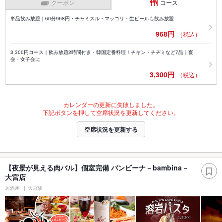
クーポン
コース
単品飲み放題｜60分968円・チャミスル・マッコリ・生ビールも飲み放題
968円
（税込）
3,300円コース｜飲み放題2時間付き・韓国定番料理！チキン・チヂミなど7品｜宴
会・女子会に
3,300円
（税込）
カレンダーの更新に失敗しました。
下記ボタンを押して空席状況を更新してください。
空席状況を更新する
【夜景が見える肉バル】個室完備 バンビーナ－bambina－
大宮店
居酒屋
大宮駅