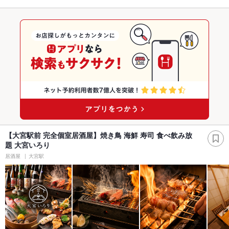
【大宮駅前 完全個室居酒屋】焼き鳥 海鮮 寿司 食べ飲み放
題 大宮いろり
居酒屋
大宮駅