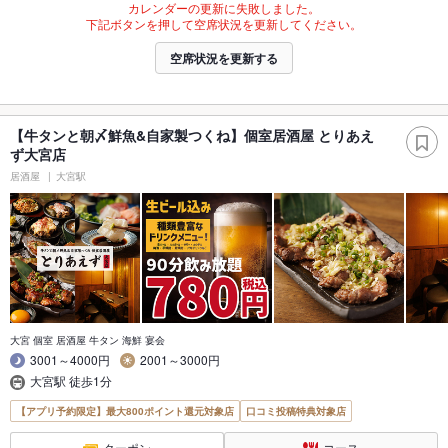
カレンダーの更新に失敗しました。
下記ボタンを押して空席状況を更新してください。
空席状況を更新する
【牛タンと朝〆鮮魚&自家製つくね】個室居酒屋 とりあえ
ず大宮店
居酒屋
大宮駅
大宮 個室 居酒屋 牛タン 海鮮 宴会
3001～4000円
2001～3000円
大宮駅 徒歩1分
【アプリ予約限定】最大800ポイント還元対象店
口コミ投稿特典対象店
クーポン
コース