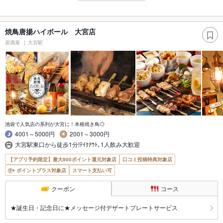
焼鳥唐揚ハイボール 大宮店
居酒屋
大宮駅
池袋で人気店の系列が大宮に！本格焼き鳥◎
4001～5000円
2001～3000円
大宮駅東口から徒歩1分!ﾃｲｸｱｳﾄ､1人飲み大歓迎
【アプリ予約限定】最大800ポイント還元対象店
口コミ投稿特典対象店
ポイントプラス対象店
スマート支払い可
クーポン
コース
★誕生日・記念日に★メッセージ付デザートプレートサービス