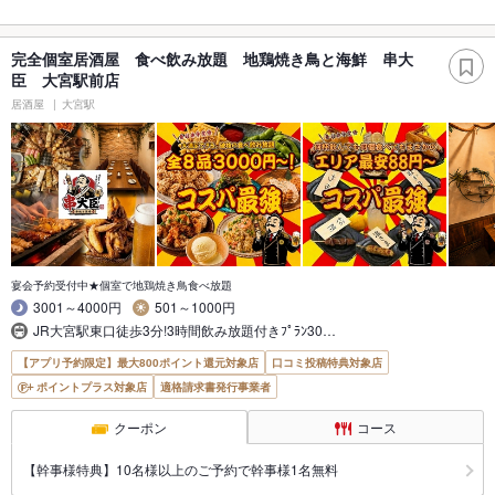
完全個室居酒屋 食べ飲み放題 地鶏焼き鳥と海鮮 串大
臣 大宮駅前店
居酒屋
大宮駅
宴会予約受付中★個室で地鶏焼き鳥食べ放題
3001～4000円
501～1000円
JR大宮駅東口徒歩3分!3時間飲み放題付きﾌﾟﾗﾝ30…
【アプリ予約限定】最大800ポイント還元対象店
口コミ投稿特典対象店
ポイントプラス対象店
適格請求書発行事業者
クーポン
コース
【幹事様特典】10名様以上のご予約で幹事様1名無料