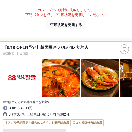
カレンダーの更新に失敗しました。
下記ボタンを押して空席状況を更新してください。
空席状況を更新する
【8/10 OPEN予定】韓国屋台 パルパル 大宮店
韓国料理
大宮駅
韓国おでんと本格韓国料理を大宮で
3001～4000円
JR大宮(埼玉)駅東口(南)より徒歩約2分
【アプリ予約限定】最大800ポイント還元対象店
口コミ投稿特典対象店