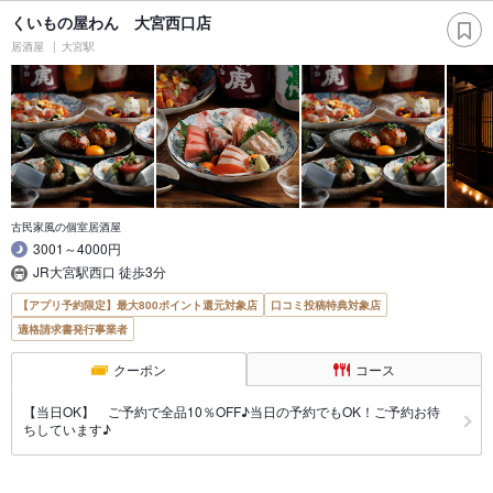
くいもの屋わん 大宮西口店
居酒屋
大宮駅
古民家風の個室居酒屋
3001～4000円
JR大宮駅西口 徒歩3分
【アプリ予約限定】最大800ポイント還元対象店
口コミ投稿特典対象店
適格請求書発行事業者
クーポン
コース
【当日OK】 ご予約で全品10％OFF♪当日の予約でもOK！ご予約お待
ちしています♪