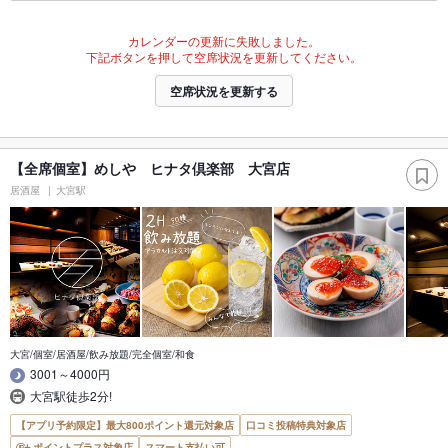
カレンダーの更新に失敗しました。
下記ボタンを押して空席状況を更新してください。
空席状況を更新する
【全席個室】めしや ヒナタ倶楽部 大宮店
居酒屋
大宮駅
大宮/個室/居酒屋/飲み放題/完全個室/和食
3001～4000円
大宮駅徒歩2分!
【アプリ予約限定】最大800ポイント還元対象店
口コミ投稿特典対象店
ポイントプラス対象店
スマート支払い可