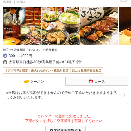
居酒屋
大宮駅
埼玉で6店舗展開「すみいち」の焼鳥業態
3001～4000円
大宮駅東口徒歩30秒!高島屋手前のﾋﾞﾙ地下1階!
【アプリ予約限定】最大800ポイント還元対象店
口コミ投稿特典対象店
クーポン
コース
※当店はお席の指定ができませんので予めご了承いただきますようよろ
しくお願いいたします。
カレンダーの更新に失敗しました。
下記ボタンを押して空席状況を更新してください。
空席状況を更新する