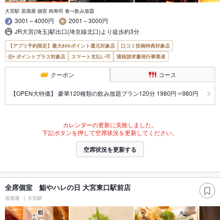
大宮駅 居酒屋 個室 肉寿司 食べ飲み放題
3001～4000円
2001～3000円
JR大宮(埼玉)駅出口(埼京線北口)より徒歩約3分
【アプリ予約限定】最大800ポイント還元対象店
口コミ投稿特典対象店
ポイントプラス対象店
スマート支払い可
適格請求書発行事業者
クーポン
コース
【OPEN大特価】 豪華120種類の飲み放題プラン120分 1980円⇒980円
カレンダーの更新に失敗しました。
下記ボタンを押して空席状況を更新してください。
空席状況を更新する
全席個室 鮨やハレの日 大宮東口駅前店
居酒屋
大宮駅