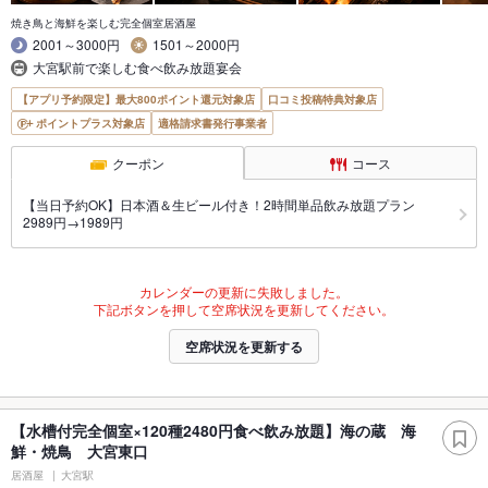
焼き鳥と海鮮を楽しむ完全個室居酒屋
2001～3000円
1501～2000円
大宮駅前で楽しむ食べ飲み放題宴会
【アプリ予約限定】最大800ポイント還元対象店
口コミ投稿特典対象店
ポイントプラス対象店
適格請求書発行事業者
クーポン
コース
【当日予約OK】日本酒＆生ビール付き！2時間単品飲み放題プラン
2989円→1989円
カレンダーの更新に失敗しました。
下記ボタンを押して空席状況を更新してください。
空席状況を更新する
【水槽付完全個室×120種2480円食べ飲み放題】海の蔵 海
鮮・焼鳥 大宮東口
居酒屋
大宮駅