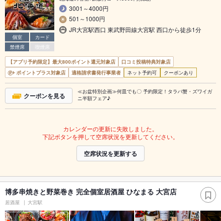
3001～4000円
501～1000円
JR大宮駅西口 東武野田線大宮駅 西口から徒歩1分
個室
カード
禁煙席
喫煙席
【アプリ予約限定】最大800ポイント還元対象店
口コミ投稿特典対象店
ポイントプラス対象店
適格請求書発行事業者
ネット予約可
クーポンあり
≪お盆特別企画≫何皿でも〇 予約限定！タラバ蟹・ズワイガ
クーポンを見る
ニ半額フェア♪
カレンダーの更新に失敗しました。
下記ボタンを押して空席状況を更新してください。
空席状況を更新する
博多串焼きと野菜巻き 完全個室居酒屋 ひなまる 大宮店
居酒屋
大宮駅