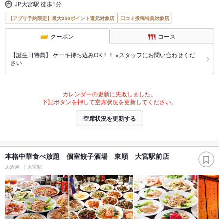
JP大宮駅 徒歩1分
【アプリ予約限定】最大350ポイント還元対象店
口コミ投稿特典対象店
クーポン
コース
【誕生日特典】 ケーキ持ち込みOK！！ ※スタッフにお問い合わせくだ
さい
カレンダーの更新に失敗しました。
下記ボタンを押して空席状況を更新してください。
空席状況を更新する
本格中華食べ放題 個室餃子酒場 東順 大宮駅前店
居酒屋
大宮駅