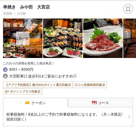
串焼き みや田 大宮店
居酒屋
大宮駅
こだわりの赤鶏を使用した焼き鳥店！
4001～5000円
大宮駅東口 徒歩5分♪ご宴会におすすめ◎
【アプリ予約限定】最大800ポイント還元対象店
口コミ投稿特典対象店
ポイントプラス対象店
クーポン
コース
幹事様無料！8名以上のご予約で幹事様無料になります。（月～木限定/
祝前日除く）