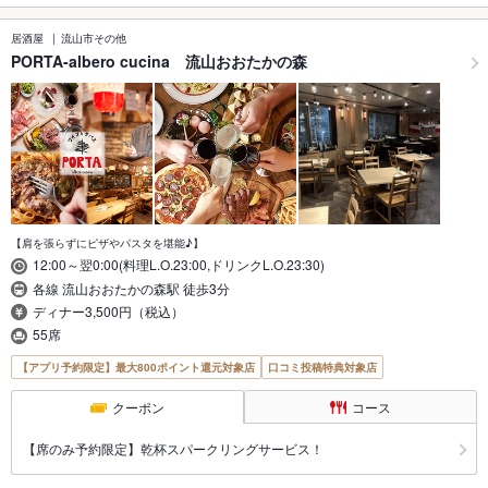
居酒屋
流山市その他
PORTA-albero cucina 流山おおたかの森
【肩を張らずにピザやパスタを堪能♪】
12:00～翌0:00(料理L.O.23:00,ドリンクL.O.23:30)
各線 流山おおたかの森駅 徒歩3分
ディナー3,500円（税込）
55席
【アプリ予約限定】最大800ポイント還元対象店
口コミ投稿特典対象店
クーポン
コース
【席のみ予約限定】乾杯スパークリングサービス！