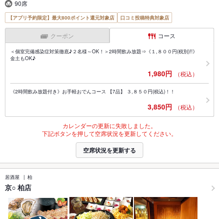
90席
【アプリ予約限定】最大800ポイント還元対象店
口コミ投稿特典対象店
クーポン
コース
＜個室完備感染症対策徹底♪２名様～OK！＞2時間飲み放題⇒《１,８００円(税別)!!》
金土もOK♪
1,980円
（税込）
《2時間飲み放題付き》お手軽おでんコース 【7品】 ３,８５０円(税込)！！
3,850円
（税込）
カレンダーの更新に失敗しました。
下記ボタンを押して空席状況を更新してください。
空席状況を更新する
居酒屋
柏
京○ 柏店