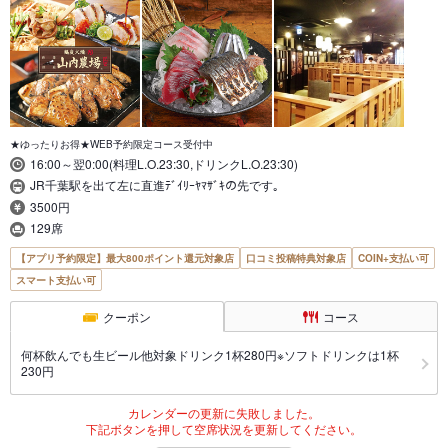
★ゆったりお得★WEB予約限定コース受付中
16:00～翌0:00(料理L.O.23:30,ドリンクL.O.23:30)
JR千葉駅を出て左に直進ﾃﾞｲﾘｰﾔﾏｻﾞｷの先です｡
3500円
129席
【アプリ予約限定】最大800ポイント還元対象店
口コミ投稿特典対象店
COIN+支払い可
スマート支払い可
クーポン
コース
何杯飲んでも生ビール他対象ドリンク1杯280円※ソフトドリンクは1杯
230円
カレンダーの更新に失敗しました。
下記ボタンを押して空席状況を更新してください。