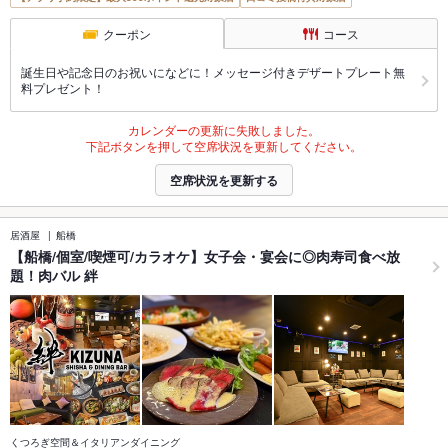
クーポン
コース
誕生日や記念日のお祝いになどに！メッセージ付きデザートプレート無
料プレゼント！
カレンダーの更新に失敗しました。
下記ボタンを押して空席状況を更新してください。
空席状況を更新する
居酒屋
船橋
【船橋/個室/喫煙可/カラオケ】女子会・宴会に◎肉寿司食べ放
題！肉バル 絆
くつろぎ空間＆イタリアンダイニング