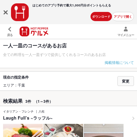
はじめてのアプリ予約で最大
1,000円分ポイントもらえる
ダウンロード
アプリで開く
戻る
マイメニュー
一人一皿のコースがあるお店
全ての料理を一人一皿ずつで提供してくれるコースのあるお店
掲載情報について
現在の指定条件
変更
エリア：千葉
検索結果
3件
（1～3件）
イタリアン・フレンチ
八柱
Laugh Full’s ~ラッフル~