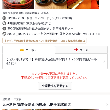
船橋 完全個室 海鮮 居酒屋 喫煙可 昼飲み
12:00～23:30(料理L.O.22:30,ドリンクL.O.23:00)
JR船橋駅南口/京成船橋駅徒歩1分
3000円(豪華9品3h飲み放題付き、幹事様無料クー…
200席((100名様までのご宴会が可能★ 昼宴会等もお承り致します！))
【アプリ予約限定】最大800ポイント還元対象店
口コミ投稿特典対象店
クーポン
コース
【コスパ良すぎる！】2時間飲み放題が880円！！＋500円で生ビール
付きに♪
カレンダーの更新に失敗しました。
下記ボタンを押して空席状況を更新してください。
空席状況を更新する
居酒屋
千葉駅
九州料理 鶏炭火焼 山内農場 JR千葉駅前店