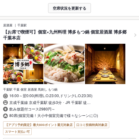
空席状況を更新する
居酒屋
千葉駅
【お席で喫煙可】個室×九州料理 博多もつ鍋 個室居酒屋 博多郷
千葉本店
千葉駅 千葉 個室 居酒屋 馬刺し もつ鍋
16:00～翌0:00(料理L.O.23:00,ドリンクL.O.23:30)
京成千葉線 京成千葉駅 徒歩3分 ･ JR 千葉駅 徒…
飲み放題付コース2980円～
80席(個室完備！大小中個室完備で様々なシーンに◎)
【アプリ予約限定】最大800ポイント還元対象店
口コミ投稿特典対象店
スマート支払い可