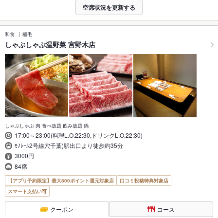
空席状況を更新する
和食
稲毛
しゃぶしゃぶ温野菜 宮野木店
しゃぶしゃぶ 肉 食べ放題 飲み放題 鍋
17:00～23:00(料理L.O.22:30,ドリンクL.O.22:30)
ﾓﾉﾚｰﾙ2号線穴千葉)駅出口より徒歩約35分
3000円
84席
【アプリ予約限定】最大800ポイント還元対象店
口コミ投稿特典対象店
スマート支払い可
クーポン
コース