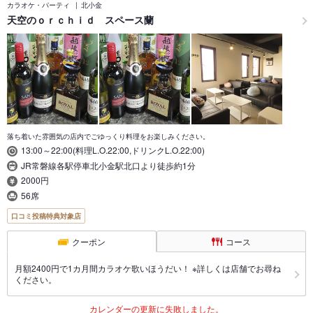
カラオケ・パーティ
北小金
天空のｏｒｃｈｉｄ スペース蘭
落ち着いた雰囲気の店内でごゆっくり料理をお楽しみください。
13:00～22:00(料理L.O.22:00,ドリンクL.O.22:00)
JR常磐線各駅停車北小金駅北口より徒歩約1分
2000円
56席
口コミ投稿特典対象店
クーポン
コース
月額2400円で1カ月間カラオケ歌いほうだい！ ※詳しくは店舗でお尋ね
ください。
カレンダーの更新に失敗しました。