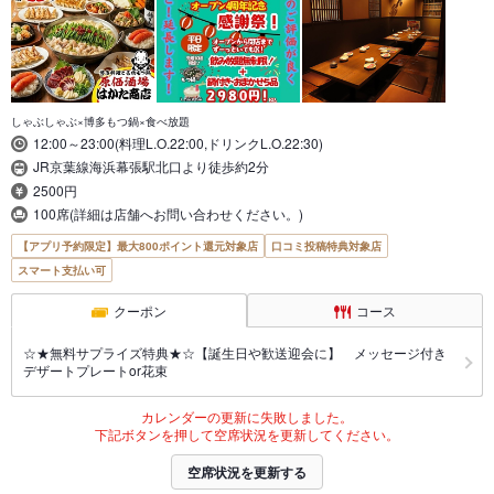
しゃぶしゃぶ×博多もつ鍋×食べ放題
12:00～23:00(料理L.O.22:00,ドリンクL.O.22:30)
JR京葉線海浜幕張駅北口より徒歩約2分
2500円
100席(詳細は店舗へお問い合わせください。)
【アプリ予約限定】最大800ポイント還元対象店
口コミ投稿特典対象店
スマート支払い可
クーポン
コース
☆★無料サプライズ特典★☆【誕生日や歓送迎会に】 メッセージ付き
デザートプレートor花束
カレンダーの更新に失敗しました。
下記ボタンを押して空席状況を更新してください。
空席状況を更新する