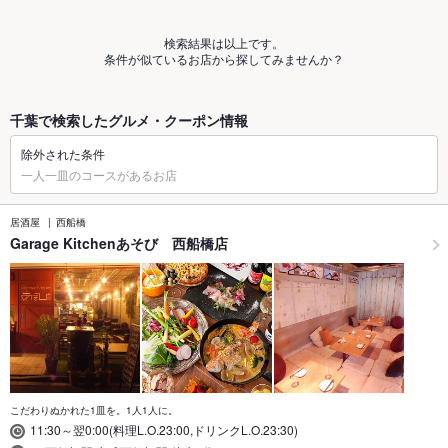
検索結果は以上です。
条件が似ているお店から探してみませんか？
千葉で検索したグルメ・クーポン情報
除外された条件
一人一皿のコースがあるお店
居酒屋
西船橋
Garage Kitchenあそび 西船橋店
こだわりぬかれた1皿を。1人1人に。
11:30～翌0:00(料理L.O.23:00,ドリンクL.O.23:30)