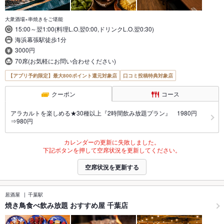
大衆酒場×串焼きをご堪能
15:00～翌1:00(料理L.O.翌0:00,ドリンクL.O.翌0:30)
海浜幕張駅徒歩1分
3000円
70席(お気軽にお問い合わせください)
【アプリ予約限定】最大800ポイント還元対象店
口コミ投稿特典対象店
クーポン
コース
アラカルトを楽しめる★30種以上『2時間飲み放題プラン』 1980円
⇒980円
カレンダーの更新に失敗しました。
下記ボタンを押して空席状況を更新してください。
空席状況を更新する
居酒屋
千葉駅
焼き鳥食べ飲み放題 おすすめ屋 千葉店