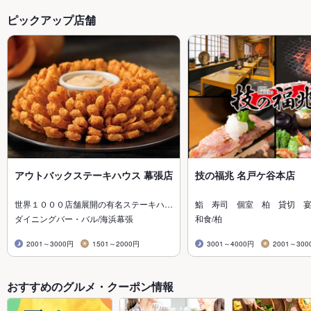
ピックアップ店舗
アウトバックステーキハウス 幕張店
技の福兆 名戸ケ谷本店
世界１０００店舗展開の有名ステーキハ…
鮨 寿司 個室 柏 貸切 
ダイニングバー・バル/海浜幕張
和食/柏
2001～3000円
1501～2000円
3001～4000円
2001～300
おすすめのグルメ・クーポン情報