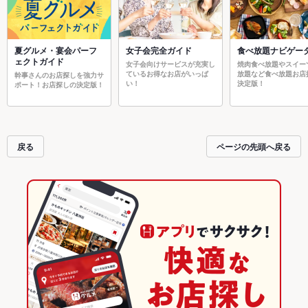
夏グルメ・宴会パーフ
女子会完全ガイド
食べ放題ナビゲー
ェクトガイド
女子会向けサービスが充実し
焼肉食べ放題やスイー
ているお得なお店がいっぱ
放題など食べ放題お店
幹事さんのお店探しを強力サ
い！
決定版！
ポート！お店探しの決定版！
戻る
ページの先頭へ戻る