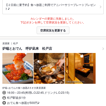
【２日前に要予約】食べ放題ご利用でアニバーサリープレートプレゼン
ト♪
カレンダーの更新に失敗しました。
下記ボタンを押して空席状況を更新してください。
空席状況を更新する
居酒屋
松戸
炉端とおでん 呼炉凪来 松戸店
炉端×おでんの食べ放題♪ネオ大衆居酒屋
16:00～23:45(料理L.O.22:45,ドリンクL.O.23:15)
松戸駅徒歩1分
おでん食べ放題が500円♪