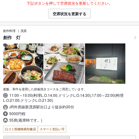
下記ボタンを押して空席状況を更新してください。
空席状況を更新する
創作料理
茂原
創作 灯
釜飯、和牛を使用した鉄板焼きコースをご用意しています。
11:00～15:00(料理L.O.14:00,ドリンクL.O.14:30),17:00～22:00(料理
L.O.21:00,ドリンクL.O.21:30)
JR外房線新茂原駅出口より徒歩約30分
5000円程
55席(着席時です。)
口コミ投稿特典対象店
スマート支払い可