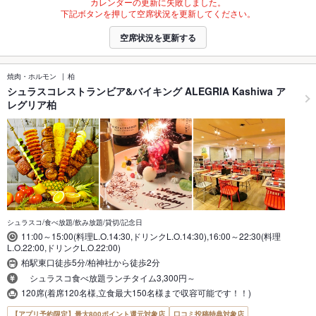
カレンダーの更新に失敗しました。
下記ボタンを押して空席状況を更新してください。
空席状況を更新する
焼肉・ホルモン
柏
シュラスコレストランビア&バイキング ALEGRIA Kashiwa ア
レグリア柏
シュラスコ/食べ放題/飲み放題/貸切/記念日
11:00～15:00(料理L.O.14:30,ドリンクL.O.14:30),16:00～22:30(料理
L.O.22:00,ドリンクL.O.22:00)
柏駅東口徒歩5分/柏神社から徒歩2分
シュラスコ食べ放題ランチタイム3,300円～
120席(着席120名様,立食最大150名様まで収容可能です！！)
【アプリ予約限定】最大800ポイント還元対象店
口コミ投稿特典対象店