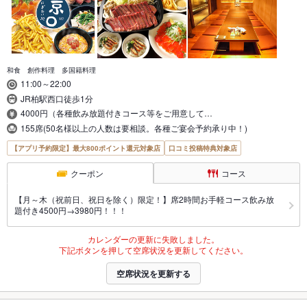
和食 創作料理 多国籍料理
11:00～22:00
JR柏駅西口徒歩1分
4000円（各種飲み放題付きコース等をご用意して…
155席(50名様以上の人数は要相談。各種ご宴会予約承り中！)
【アプリ予約限定】最大800ポイント還元対象店
口コミ投稿特典対象店
クーポン
コース
【月～木（祝前日、祝日を除く）限定！】席2時間お手軽コース飲み放
題付き4500円→3980円！！！
カレンダーの更新に失敗しました。
下記ボタンを押して空席状況を更新してください。
空席状況を更新する