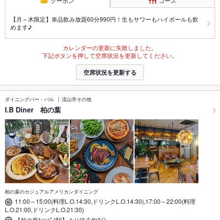
クーポン
コース
【月～木限定】単品飲み放題60分990円！生もサワーもハイボールも飲
めます♪
カレンダーの更新に失敗しました。
下記ボタンを押して空席状況を更新してください。
空席状況を更新する
ダイニングバー・バル
流山市その他
I.B Diner 柏の葉
柏の葉のカジュアルアメリカンダイニング
11:00～15:00(料理L.O.14:30,ドリンクL.O.14:30),17:00～22:00(料理
L.O.21:00,ドリンクL.O.21:30)
【柏の葉ｷｬﾝﾊﾟｽ駅】より徒歩約3分