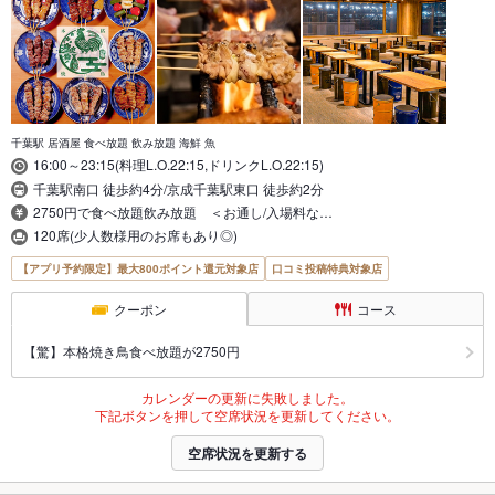
千葉駅 居酒屋 食べ放題 飲み放題 海鮮 魚
16:00～23:15(料理L.O.22:15,ドリンクL.O.22:15)
千葉駅南口 徒歩約4分/京成千葉駅東口 徒歩約2分
2750円で食べ放題飲み放題 ＜お通し/入場料な…
120席(少人数様用のお席もあり◎)
【アプリ予約限定】最大800ポイント還元対象店
口コミ投稿特典対象店
クーポン
コース
【驚】本格焼き鳥食べ放題が2750円
カレンダーの更新に失敗しました。
下記ボタンを押して空席状況を更新してください。
空席状況を更新する