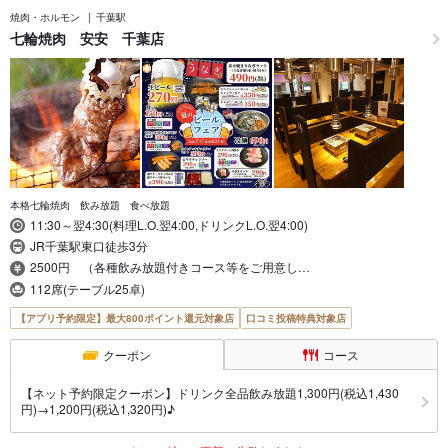
焼肉・ホルモン
千葉駅
七輪焼肉 安安 千葉店
本格七輪焼肉 飲み放題 食べ放題
11:30～翌4:30(料理L.O.翌4:00,ドリンクL.O.翌4:00)
JR千葉駅東口徒歩3分
2500円 （各種飲み放題付きコース等をご用意し…
112席(テーブル25卓)
【アプリ予約限定】最大800ポイント還元対象店
口コミ投稿特典対象店
クーポン
コース
【ネット予約限定クーポン】ドリンク全品飲み放題1,300円(税込1,430
円)→1,200円(税込1,320円)♪