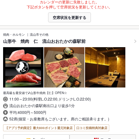
カレンダーの更新に失敗しました。
下記ボタンを押して空席状況を更新してください。
空席状況を更新する
焼肉・ホルモン
流山市その他
山形牛 焼肉 仁 流山おおたかの森駅前
最高級を最安値で♪山形牛焼肉【仁】OPEN☆
11:00～23:00(料理L.O.22:00,ドリンクL.O.22:00)
流山おおたかの森駅南出口より徒歩1分
平均:4000円～5000円
52席(個室・お座敷席もございます。席のご相談承ります。)
【アプリ予約限定】最大800ポイント還元対象店
口コミ投稿特典対象店