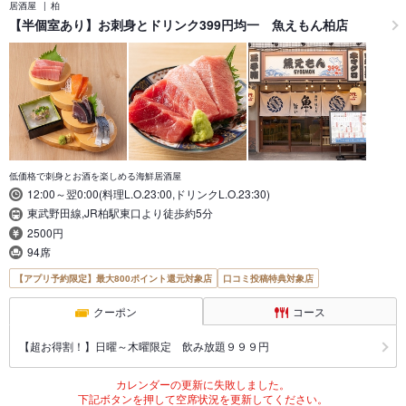
居酒屋
柏
【半個室あり】お刺身とドリンク399円均一 魚えもん柏店
低価格で刺身とお酒を楽しめる海鮮居酒屋
12:00～翌0:00(料理L.O.23:00,ドリンクL.O.23:30)
東武野田線,JR柏駅東口より徒歩約5分
2500円
94席
【アプリ予約限定】最大800ポイント還元対象店
口コミ投稿特典対象店
クーポン
コース
【超お得割！】日曜～木曜限定 飲み放題９９９円
カレンダーの更新に失敗しました。
下記ボタンを押して空席状況を更新してください。