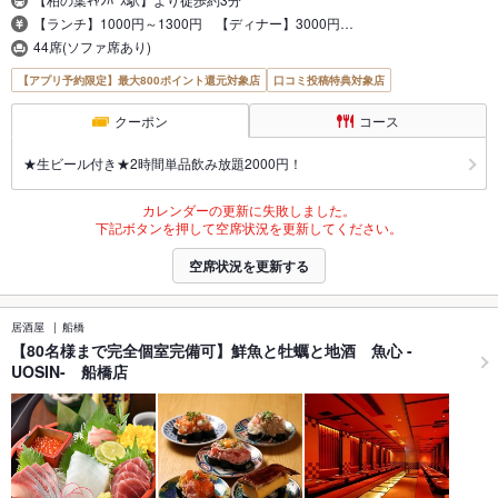
【ランチ】1000円～1300円 【ディナー】3000円…
44席(ソファ席あり)
【アプリ予約限定】最大800ポイント還元対象店
口コミ投稿特典対象店
クーポン
コース
★生ビール付き★2時間単品飲み放題2000円！
カレンダーの更新に失敗しました。
下記ボタンを押して空席状況を更新してください。
空席状況を更新する
居酒屋
船橋
【80名様まで完全個室完備可】鮮魚と牡蠣と地酒 魚心 -
UOSIN- 船橋店