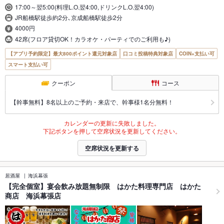
17:00～翌5:00(料理L.O.翌4:00,ドリンクL.O.翌4:00)
JR船橋駅徒歩約2分､京成船橋駅徒歩2分
4000円
42席(フロア貸切OK！カラオケ・パーティでのご利用も♪)
【アプリ予約限定】最大800ポイント還元対象店
口コミ投稿特典対象店
COIN+支払い可
スマート支払い可
クーポン
コース
【幹事無料】8名以上のご予約・来店で、幹事様1名分無料！
カレンダーの更新に失敗しました。
下記ボタンを押して空席状況を更新してください。
空席状況を更新する
居酒屋
海浜幕張
【完全個室】宴会飲み放題無制限 はかた料理専門店 はかた
商店 海浜幕張店