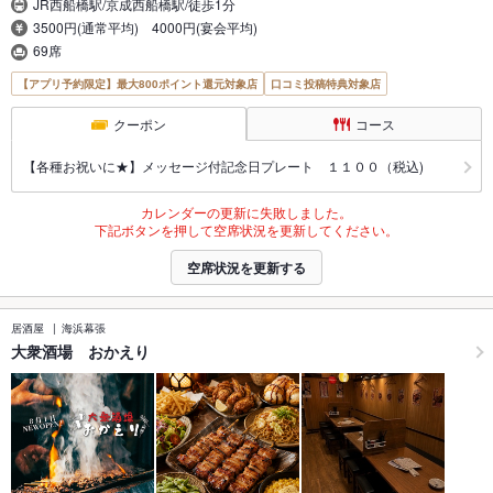
JR西船橋駅/京成西船橋駅/徒歩1分
3500円(通常平均) 4000円(宴会平均)
69席
【アプリ予約限定】最大800ポイント還元対象店
口コミ投稿特典対象店
クーポン
コース
【各種お祝いに★】メッセージ付記念日プレート １１００（税込)
カレンダーの更新に失敗しました。
下記ボタンを押して空席状況を更新してください。
空席状況を更新する
居酒屋
海浜幕張
大衆酒場 おかえり