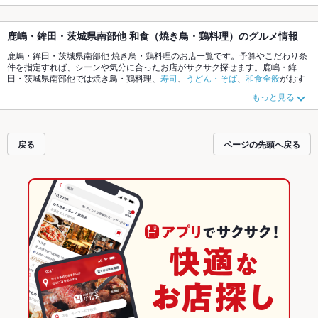
鹿嶋・鉾田・茨城県南部他 和食（焼き鳥・鶏料理）のグルメ情報
鹿嶋・鉾田・茨城県南部他 焼き鳥・鶏料理のお店一覧です。予算やこだわり条
件を指定すれば、シーンや気分に合ったお店がサクサク探せます。鹿嶋・鉾
田・茨城県南部他では焼き鳥・鶏料理、
寿司
、
うどん・そば
、
和食全般
がおす
すめです。ホットペッパーグルメなら、お得なクーポンはもちろん、こだわり
もっと見る
メニュー
つくね
、
レバー
、
焼き鳥丼
や季節のおすすめ料理など、お店の最新情
報をご紹介しているので安心！24時間使える簡単便利なネット予約が使えるお
店も拡大中です。友達どうしの飲み会にも、会社の宴会にも、デートやパーテ
ィーにもお得に便利にホットペッパーグルメをご利用ください。
戻る
ページの先頭へ戻る