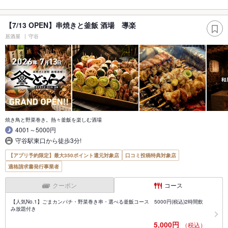
【7/13 OPEN】串焼きと釜飯 酒場 導楽
居酒屋
守谷
焼き鳥と野菜巻き。熱々釜飯を楽しむ酒場
4001～5000円
守谷駅東口から徒歩3分!
【アプリ予約限定】最大350ポイント還元対象店
口コミ投稿特典対象店
適格請求書発行事業者
クーポン
コース
【人気No.1】ごまカンパチ・野菜巻き串・選べる釜飯コース 5000円(税込)2時間飲
み放題付き
5,000円
（税込）