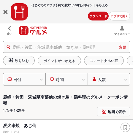
はじめてのアプリ予約で最大
1,000円分ポイントもらえる
ダウンロード
アプリで開く
戻る
マイメニュー
鹿嶋・鉾田・茨城県南部他 焼き鳥・鶏料理
変更
絞り込む
ポイントがつかえる
スマート支払い可
日付
時間
人数
鹿嶋・鉾田・茨城県南部他の焼き鳥・鶏料理のグルメ・クーポン情
報
175件 1-20件
地図で表示
炭火串焼 あじ仙
和食
古河