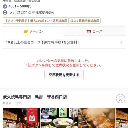
居酒屋 企業宴会・貸切歓迎
4001～5000円
つくばｴｸｽﾌﾟﾚｽ 守谷駅徒歩3分
【アプリ予約限定】最大350ポイント還元対象店
口コミ投稿特典対象店
クーポン
コース
10名以上の宴会コース予約で幹事様1名分無料！
カレンダーの更新に失敗しました。
下記ボタンを押して空席状況を更新してください。
空席状況を更新する
炭火焼鳥専門店 鳥吉 守谷西口店
居酒屋
守谷