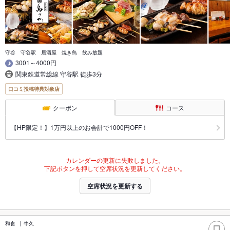
守谷 守谷駅 居酒屋 焼き鳥 飲み放題
3001～4000円
関東鉄道常総線 守谷駅 徒歩3分
口コミ投稿特典対象店
クーポン
コース
【HP限定！】1万円以上のお会計で1000円OFF！
カレンダーの更新に失敗しました。
下記ボタンを押して空席状況を更新してください。
空席状況を更新する
和食
牛久