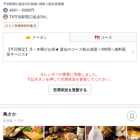
守谷駅西口徒歩3分!刺身×焼鳥☆総合居酒屋
4001～5000円
TX守谷駅西口徒歩3分｡
口コミ投稿特典対象店
クーポン
コース
【平日限定】月～木曜がお得★ 宴会のコース飲み放題⇒3時間へ無料延
長サービス♪
カレンダーの更新に失敗しました。
下記ボタンを押して空席状況を更新してください。
空席状況を更新する
鳥さか
居酒屋
守谷