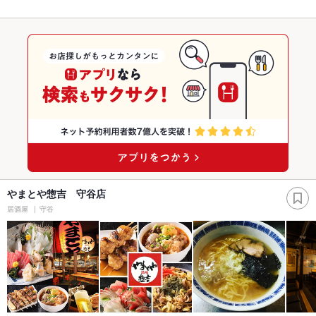
やまとや惣吉 守谷店
居酒屋
守谷