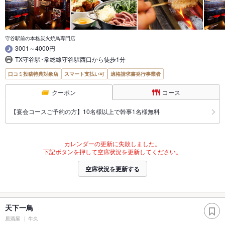
守谷駅前の本格炭火焼鳥専門店
3001～4000円
TX守谷駅･常総線守谷駅西口から徒歩1分
口コミ投稿特典対象店
スマート支払い可
適格請求書発行事業者
クーポン
コース
【宴会コースご予約の方】10名様以上で幹事1名様無料
カレンダーの更新に失敗しました。
下記ボタンを押して空席状況を更新してください。
空席状況を更新する
天下一鳥
居酒屋
牛久