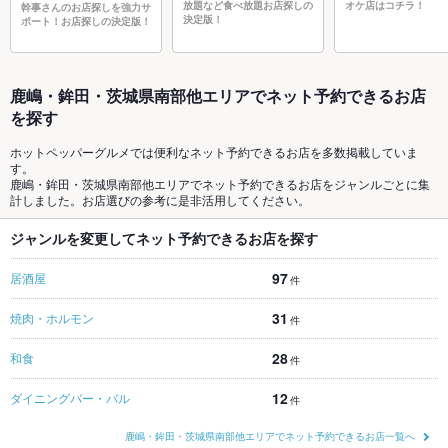
放題など食べ放題お店探しの
オケ店はコチラ！
幹事さんのお店探しを強力サ
決定版！
ポート！お店探しの決定版！
鹿嶋・鉾田・茨城県南部他エリアでネット予約できるお店
を探す
ホットペッパーグルメでは便利なネット予約できるお店を多数掲載していま
す。
鹿嶋・鉾田・茨城県南部他エリアでネット予約できるお店をジャンルごとに集
計しました。お店選びの参考に是非活用してください。
ジャンルを変更してネット予約できるお店を探す
97
居酒屋
件
31
焼肉・ホルモン
件
28
和食
件
12
ダイニングバー・バル
件
鹿嶋・鉾田・茨城県南部他エリアでネット予約できるお店一覧へ