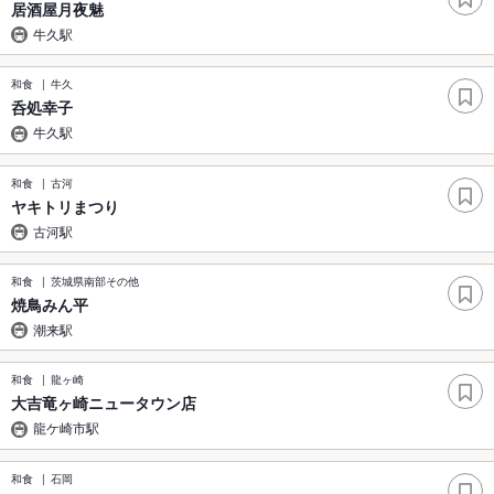
居酒屋月夜魅
牛久駅
和食
牛久
呑処幸子
牛久駅
和食
古河
ヤキトリまつり
古河駅
和食
茨城県南部その他
焼鳥みん平
潮来駅
和食
龍ヶ崎
大吉竜ヶ崎ニュータウン店
龍ケ崎市駅
和食
石岡