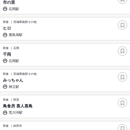
市の里
石岡駅
和食
茨城県南部その他
ヒロ
鹿島旭駅
和食
石岡
千両
石岡駅
和食
茨城県南部その他
みっちゃん
神立駅
和食
阿見
鳥食房 喜人喜鳥
荒川沖駅
和食
鉾田市