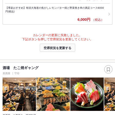
【導楽おすすめ】有頭大海老の焦がしレモンバター焼と野菜巻き串の満足コース6000
円(税込)
6,000円
（税込）
カレンダーの更新に失敗しました。
下記ボタンを押して空席状況を更新してください。
空席状況を更新する
酒場 たこ焼ギャング
居酒屋
守谷