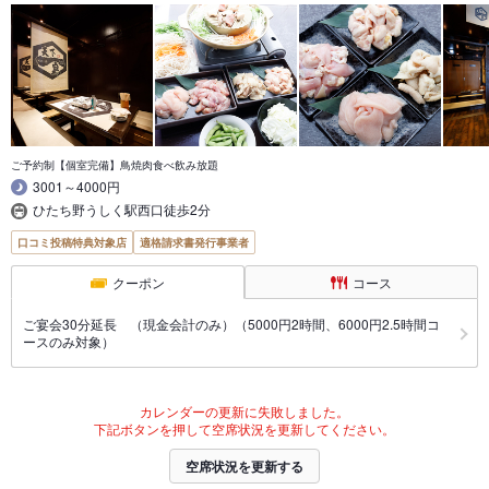
ご予約制【個室完備】鳥焼肉食べ飲み放題
3001～4000円
ひたち野うしく駅西口徒歩2分
口コミ投稿特典対象店
適格請求書発行事業者
クーポン
コース
ご宴会30分延長 （現金会計のみ）（5000円2時間、6000円2.5時間コ
ースのみ対象）
カレンダーの更新に失敗しました。
下記ボタンを押して空席状況を更新してください。
空席状況を更新する