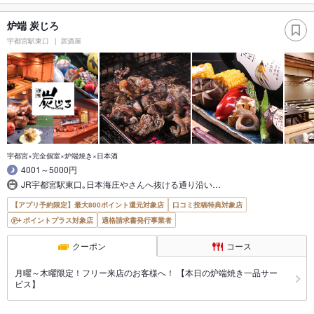
炉端 炭じろ
宇都宮駅東口
居酒屋
宇都宮×完全個室×炉端焼き×日本酒
4001～5000円
JR宇都宮駅東口｡日本海庄やさんへ抜ける通り沿い…
【アプリ予約限定】最大800ポイント還元対象店
口コミ投稿特典対象店
ポイントプラス対象店
適格請求書発行事業者
クーポン
コース
月曜～木曜限定！フリー来店のお客様へ！ 【本日の炉端焼き一品サー
ビス】