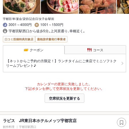
宇都宮/串/宴会/貸切/記念日/女子会/駅前
3001～4000円
1001～1500円
宇都宮駅西口から徒歩5分｡上河原通り､幸橋近く｡
口コミ投稿特典対象店
適格請求書発行事業者
クーポン
コース
【ネットからご予約の方限定！】ランチタイムにご来店でミニソフトク
リームプレゼント♪
カレンダーの更新に失敗しました。
下記ボタンを押して空席状況を更新してください。
空席状況を更新する
ラピス JR東日本ホテルメッツ宇都宮店
創作料理
宇都宮駅西口