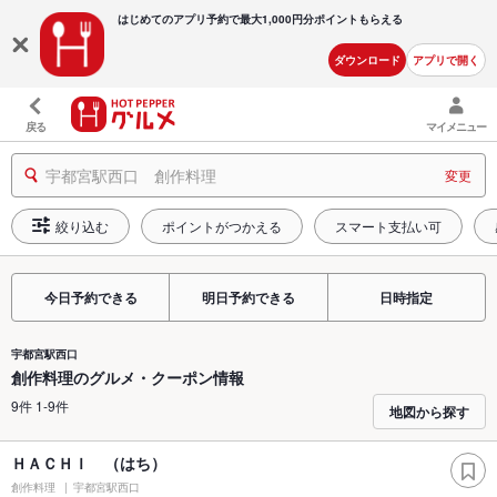
はじめてのアプリ予約で最大
1,000円分ポイントもらえる
ダウンロード
アプリで開く
戻る
マイメニュー
宇都宮駅西口 創作料理
変更
絞り込む
ポイントがつかえる
スマート支払い可
今日予約できる
明日予約できる
日時指定
宇都宮駅西口
創作料理のグルメ・クーポン情報
9件 1-9件
地図から探す
ＨＡＣＨＩ （はち）
創作料理
宇都宮駅西口