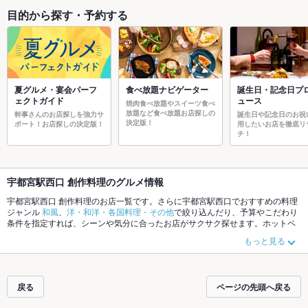
目的から探す・予約する
夏グルメ・宴会パーフ
食べ放題ナビゲーター
誕生日・記念日プ
ェクトガイド
ュース
焼肉食べ放題やスイーツ食べ
放題など食べ放題お店探しの
幹事さんのお店探しを強力サ
誕生日や記念日のお祝
決定版！
ポート！お店探しの決定版！
用したいお店を徹底リ
チ！
宇都宮駅西口 創作料理のグルメ情報
宇都宮駅西口 創作料理のお店一覧です。さらに宇都宮駅西口でおすすめの料理
ジャンル
和風
、
洋・和洋・各国料理・その他
で絞り込んだり、予算やこだわり
条件を指定すれば、シーンや気分に合ったお店がサクサク探せます。ホットペ
ッパーグルメなら、お得なクーポンはもちろん、こだわりメニューや季節のお
もっと見る
すすめ料理など、お店の最新情報をご紹介しているので安心！24時間使える簡
単便利なネット予約が使えるお店も拡大中です。友達どうしの飲み会にも、会
社の宴会にも、デートやパーティーにもお得に便利にホットペッパーグルメを
ご利用ください。
戻る
ページの先頭へ戻る