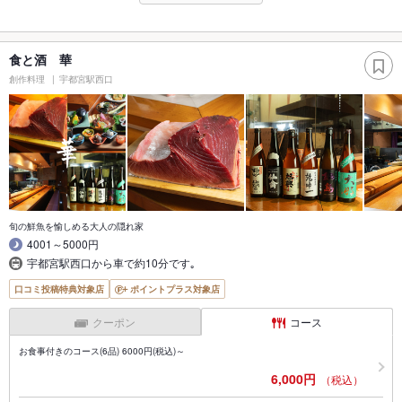
食と酒 華
創作料理
宇都宮駅西口
旬の鮮魚を愉しめる大人の隠れ家
4001～5000円
宇都宮駅西口から車で約10分です｡
口コミ投稿特典対象店
ポイントプラス対象店
クーポン
コース
お食事付きのコース(6品) 6000円(税込)～
6,000円
（税込）