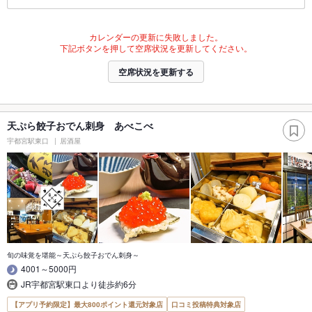
カレンダーの更新に失敗しました。
下記ボタンを押して空席状況を更新してください。
空席状況を更新する
天ぷら餃子おでん刺身 あべこべ
宇都宮駅東口
居酒屋
旬の味覚を堪能～天ぷら餃子おでん刺身～
4001～5000円
JR宇都宮駅東口より徒歩約6分
【アプリ予約限定】最大800ポイント還元対象店
口コミ投稿特典対象店