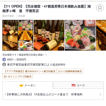
【7/1 OPEN】【完全個室・47都道府県日本酒飲み放題】湘
南茅ヶ崎 道 宇都宮店
東武宇都宮
居酒屋
完全個室で４７都道府県日本酒を堪能！！
4001～5000円
東武宇都宮線東武宇都宮駅東口より徒歩約8分
【アプリ予約限定】最大800ポイント還元対象店
口コミ投稿特典対象店
ポイントプラス対象店
クーポン
コース
!【幹事様に大特典♪】 10名様以上のコース宴会で 幹事無料