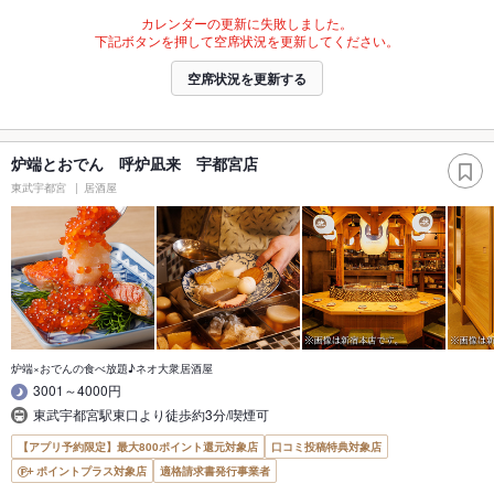
カレンダーの更新に失敗しました。
下記ボタンを押して空席状況を更新してください。
空席状況を更新する
炉端とおでん 呼炉凪来 宇都宮店
東武宇都宮
居酒屋
炉端×おでんの食べ放題♪ネオ大衆居酒屋
3001～4000円
東武宇都宮駅東口より徒歩約3分/喫煙可
【アプリ予約限定】最大800ポイント還元対象店
口コミ投稿特典対象店
ポイントプラス対象店
適格請求書発行事業者