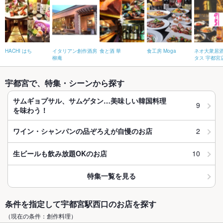
HACHI はち
イタリアン創作酒房
食と酒 華
食工房 Moga
ネオ大衆居
柳庵
タス 宇都宮
宇都宮で、特集・シーンから探す
サムギョプサル、サムゲタン…美味しい韓国料理
9
を味わう！
2
ワイン・シャンパンの品ぞろえが自慢のお店
10
生ビールも飲み放題OKのお店
特集一覧を見る
条件を指定して宇都宮駅西口のお店を探す
（現在の条件：創作料理）