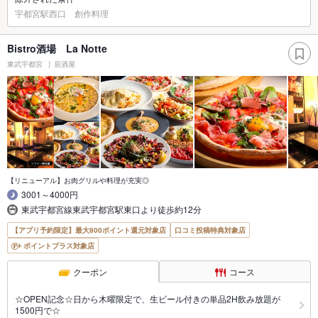
宇都宮駅西口 創作料理
Bistro酒場 La Notte
東武宇都宮
居酒屋
【リニューアル】お肉グリルや料理が充実◎
3001～4000円
東武宇都宮線東武宇都宮駅東口より徒歩約12分
【アプリ予約限定】最大800ポイント還元対象店
口コミ投稿特典対象店
ポイントプラス対象店
クーポン
コース
☆OPEN記念☆日から木曜限定で、生ビール付きの単品2H飲み放題が
1500円で☆