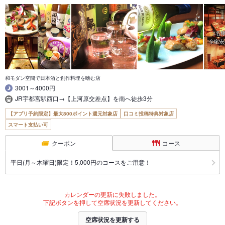
和モダン空間で日本酒と創作料理を嗜む店
3001～4000円
JR宇都宮駅西口→【上河原交差点】を南へ徒歩3分
【アプリ予約限定】最大800ポイント還元対象店
口コミ投稿特典対象店
スマート支払い可
クーポン
コース
平日(月～木曜日)限定！5,000円のコースをご用意！
カレンダーの更新に失敗しました。
下記ボタンを押して空席状況を更新してください。
空席状況を更新する