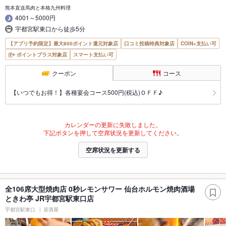
熊本直送馬肉と本格九州料理
4001～5000円
宇都宮駅東口から徒歩5分
【アプリ予約限定】最大800ポイント還元対象店
口コミ投稿特典対象店
COIN+支払い可
ポイントプラス対象店
スマート支払い可
クーポン
コース
【いつでもお得！】各種宴会コース500円(税込)ＯＦＦ♪
カレンダーの更新に失敗しました。
下記ボタンを押して空席状況を更新してください。
空席状況を更新する
全106席大型焼肉店 0秒レモンサワー 仙台ホルモン焼肉酒場
ときわ亭 JR宇都宮駅東口店
宇都宮駅東口
居酒屋