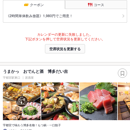
クーポン
コース
《2時間単体飲み放題》1,980円でご用意！
カレンダーの更新に失敗しました。
下記ボタンを押して空席状況を更新してください。
空席状況を更新する
うまかっ おでんと酒 博多だい吉
宇都宮駅東口
居酒屋
宇都宮で味わう博多名物！もつ鍋・一口餃子