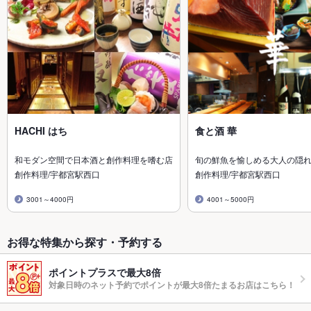
HACHI はち
食と酒 華
和モダン空間で日本酒と創作料理を嗜む店
旬の鮮魚を愉しめる大人の隠
創作料理/宇都宮駅西口
創作料理/宇都宮駅西口
3001～4000円
4001～5000円
お得な特集から探す・予約する
ポイントプラスで最大8倍
対象日時のネット予約でポイントが最大8倍たまるお店はこちら！