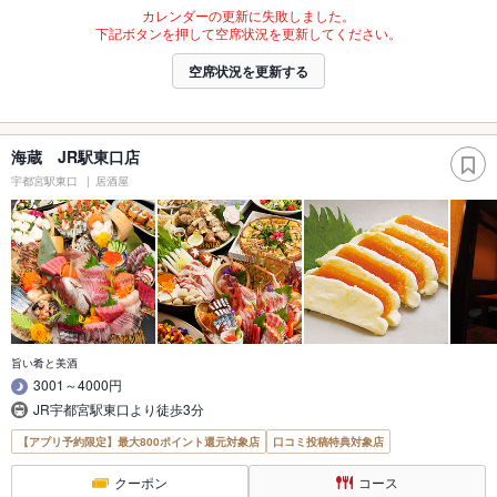
カレンダーの更新に失敗しました。
下記ボタンを押して空席状況を更新してください。
空席状況を更新する
海蔵 JR駅東口店
宇都宮駅東口
居酒屋
旨い肴と美酒
3001～4000円
JR宇都宮駅東口より徒歩3分
【アプリ予約限定】最大800ポイント還元対象店
口コミ投稿特典対象店
クーポン
コース