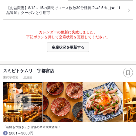
【お盆限定】8/12～15の期間でコース飲放30分延長(2→2.5Hに)★「1
品追加」クーポンと併用可
カレンダーの更新に失敗しました。
下記ボタンを押して空席状況を更新してください。
空席状況を更新する
スミビトケムリ 宇都宮店
東武宇都宮
居酒屋
「新鮮もつ焼き」が自慢のネオ大衆酒場！
2001～3000円