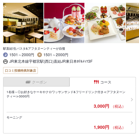
駅直結!生パスタ&アフタヌーンティーが自慢
1501～2000円
1501～2000円
JR東北本線宇都宮駅(西口)直結JR東日本ﾎﾃﾙﾒｯﾂ3F
口コミ投稿特典対象店
クーポン
コース
1名様～◎お好きなケーキやクロワッサンサンド&フリードリンク付き≪アフタヌーン
ティー≫3000円
3,000円
（税込）
モーニング
1,900円
（税込）