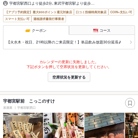
宇都宮駅西口より徒歩2分､東武宇都宮駅より徒歩…
【アプリ予約限定】最大800ポイント還元対象店
口コミ投稿特典対象店
COIN+支払い可
スマート支払い可
適格請求書発行事業者
クーポン
コース
【火水木・祝日、21時以降のご来店限定！】単品飲み放題30分延長♪
カレンダーの更新に失敗しました。
下記ボタンを押して空席状況を更新してください。
空席状況を更新する
宇都宮駅前 こっこのすけ
居酒屋
宇都宮駅西口