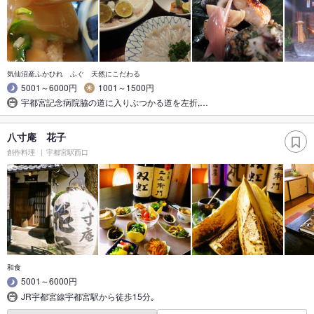
気仙沼産ふかひれ ふぐ 天然にこだわる
5001～6000円
1001～1500円
宇都宮記念病院脇の道に入りぶつかる道を左折,…
八寸庵 花子
創作料理
宇都宮駅西口
和食
5001～6000円
JR宇都宮線宇都宮駅から徒歩15分｡