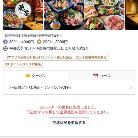
【個室完備】創作肉和食/喫煙可/個室2名～
3001～4000円
2001～3000円
宇都宮芳賀ﾗｲﾄﾚｰﾙ線東宿郷駅出口より徒歩約2分
【アプリ予約限定】最大800ポイント還元対象店
口コミ投稿特典対象店
ポイントプラス対象店
クーポン
コース
【平日限定】料理orドリンク50％OFF!!
カレンダーの更新に失敗しました。
下記ボタンを押して空席状況を更新してください。
空席状況を更新する