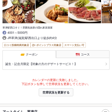
草津駅西口すぐ！雰囲気抜群の隠れ家居酒屋
4001～5000円
JR草津(滋賀)駅西出口より徒歩約4分
口コミ投稿特典対象店
ポイントプラス対象店
スマート支払い可
クーポン
コース
誕生・記念月限定【対象の方のデザートサービス！】
カレンダーの更新に失敗しました。
下記ボタンを押して空席状況を更新してください。
空席状況を更新する
アットタイム 草津店