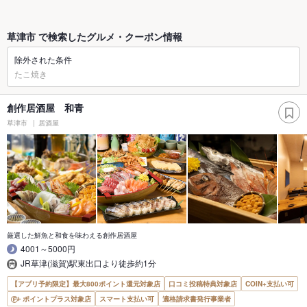
草津市 で検索したグルメ・クーポン情報
除外された条件
たこ焼き
創作居酒屋 和青
草津市
居酒屋
厳選した鮮魚と和食を味わえる創作居酒屋
4001～5000円
JR草津(滋賀)駅東出口より徒歩約1分
【アプリ予約限定】最大800ポイント還元対象店
口コミ投稿特典対象店
COIN+支払い可
ポイントプラス対象店
スマート支払い可
適格請求書発行事業者