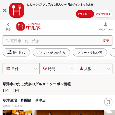
はじめてのアプリ予約で最大
1,000円分ポイントもらえる
ダウンロード
アプリで開く
戻る
マイメニュー
草津市 たこ焼き
変更
絞り込む
ポイントがつかえる
スマート支払い可
日付
時間
人数
草津市のたこ焼きのグルメ・クーポン情報
11件 1-11件
草津酒場 見聞録 草津店
居酒屋
草津市