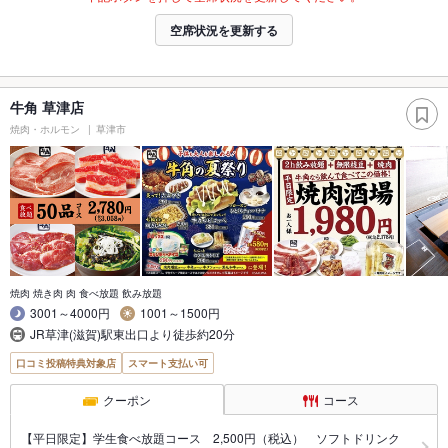
空席状況を更新する
牛角 草津店
焼肉・ホルモン
草津市
焼肉 焼き肉 肉 食べ放題 飲み放題
3001～4000円
1001～1500円
JR草津(滋賀)駅東出口より徒歩約20分
口コミ投稿特典対象店
スマート支払い可
クーポン
コース
【平日限定】学生食べ放題コース 2,500円（税込） ソフトドリンク