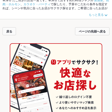
肉・ホルモン
、
カラオケ・パーティ
で探したり、予算やこだわり条件を指定す
れば、シーンや気分に合ったお店がサクサク探せます。ご希望に合ったお店が
見つからなかったら、近隣のエリア
草津市
、
守山
もチェックしてみてくださ
もっと見る
い。ホットペッパーグルメなら、お得なクーポンはもちろん、こだわりメニュ
ー
からあげ
、
お茶漬け
、
馬刺し
や季節のおすすめ料理など、お店の最新情報を
ご紹介しているので安心！24時間使える簡単便利なネット予約が使えるお店も
拡大中です。友達どうしの飲み会にも、会社の宴会にも、デートやパーティー
戻る
ページの先頭へ戻る
にもお得に便利にホットペッパーグルメをご利用ください。