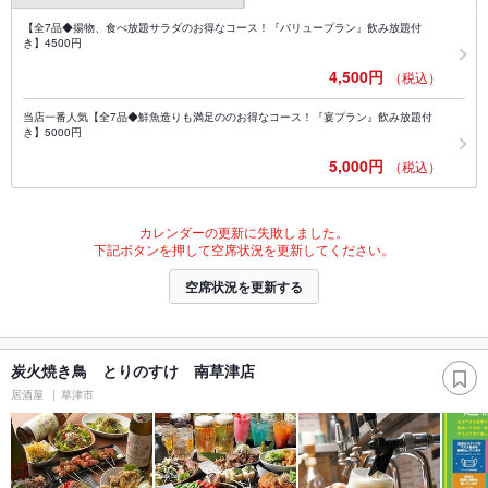
【全7品◆揚物、食べ放題サラダのお得なコース！『バリュープラン』飲み放題付
き】4500円
4,500円
（税込）
当店一番人気【全7品◆鮮魚造りも満足ののお得なコース！『宴プラン』飲み放題付
き】5000円
5,000円
（税込）
カレンダーの更新に失敗しました。
下記ボタンを押して空席状況を更新してください。
空席状況を更新する
炭火焼き鳥 とりのすけ 南草津店
居酒屋
草津市