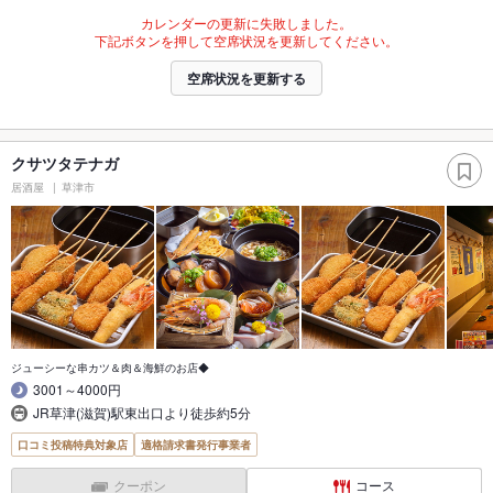
カレンダーの更新に失敗しました。
下記ボタンを押して空席状況を更新してください。
空席状況を更新する
クサツタテナガ
居酒屋
草津市
ジューシーな串カツ＆肉＆海鮮のお店◆
3001～4000円
JR草津(滋賀)駅東出口より徒歩約5分
口コミ投稿特典対象店
適格請求書発行事業者
クーポン
コース