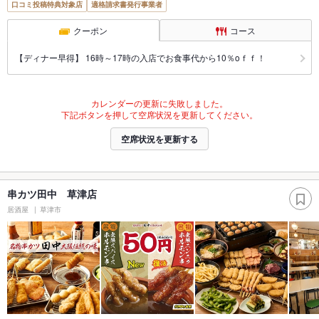
口コミ投稿特典対象店
適格請求書発行事業者
クーポン
コース
【ディナー早得】 16時～17時の入店でお食事代から10％oｆｆ！
カレンダーの更新に失敗しました。
下記ボタンを押して空席状況を更新してください。
空席状況を更新する
串カツ田中 草津店
居酒屋
草津市