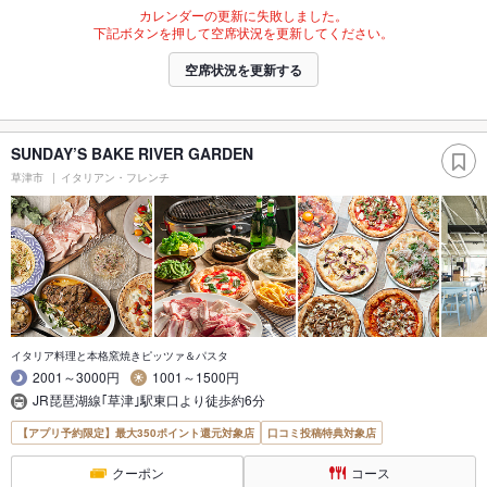
カレンダーの更新に失敗しました。
下記ボタンを押して空席状況を更新してください。
空席状況を更新する
SUNDAY’S BAKE RIVER GARDEN
草津市
イタリアン・フレンチ
イタリア料理と本格窯焼きピッツァ＆パスタ
2001～3000円
1001～1500円
JR琵琶湖線｢草津｣駅東口より徒歩約6分
【アプリ予約限定】最大350ポイント還元対象店
口コミ投稿特典対象店
クーポン
コース