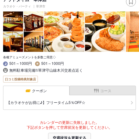
カラオケ・パーティ
草津市
各種アミューズメントを多数ご用意◇
501～1000円
501～1000円
無料駐車場完備!!/草津守山線木川交差点近く
口コミ投稿特典対象店
クーポン
コース
【カラオケがお得に♪】フリータイム5％OFF☆
カレンダーの更新に失敗しました。
下記ボタンを押して空席状況を更新してください。
空席状況を更新する