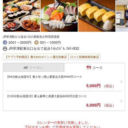
JR草津駅から徒歩1分の新鮮魚介料理居酒屋
2001～3000円
501～1000円
JR草津駅東出口を出て徒歩1分のﾋﾞﾙ､ｴﾙﾃｨ932
【アプリ予約限定】最大800ポイント還元対象店
口コミ投稿特典対象店
クーポン
コース
【90分飲み放題付】暑さ吹っ飛ぶ夏宴会大皿5000円コース
5,000円
（税込）
【120分飲み放題付】夏も豪華に真夏大宴会6000円大皿コース
6,000円
（税込）
カレンダーの更新に失敗しました。
下記ボタンを押して空席状況を更新してください。