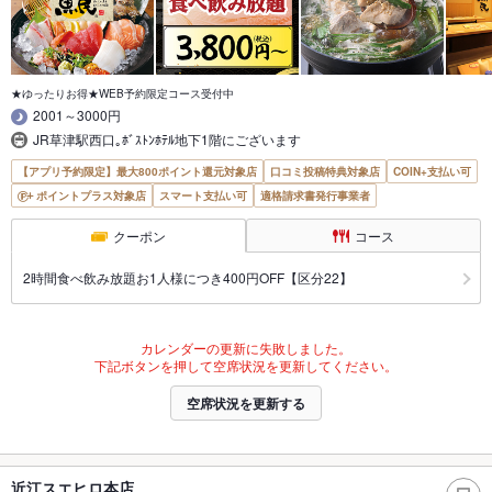
★ゆったりお得★WEB予約限定コース受付中
2001～3000円
JR草津駅西口｡ﾎﾞｽﾄﾝﾎﾃﾙ地下1階にございます
【アプリ予約限定】最大800ポイント還元対象店
口コミ投稿特典対象店
COIN+支払い可
ポイントプラス対象店
スマート支払い可
適格請求書発行事業者
クーポン
コース
2時間食べ飲み放題お1人様につき400円OFF【区分22】
カレンダーの更新に失敗しました。
下記ボタンを押して空席状況を更新してください。
空席状況を更新する
近江スエヒロ本店