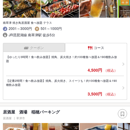
南草津 焼き鳥居酒屋 食べ放題 テラス
2001～3000円
501～1000円
JR琵琶湖線 南草津駅 徒歩5分
クーポン
コース
【ゆったり3時間！食べ飲み放題】焼鳥、炭火焼き！約100種食べ放題＆190種飲み放
題
4,500円
（税込）
【定番2時間！食べ飲み放題】焼鳥、炭火焼き、スイーツも！約100種食べ放題＆190
種飲み放題
3,500円
（税込）
居酒屋 酒場 稲穂パーキング
居酒屋
草津市