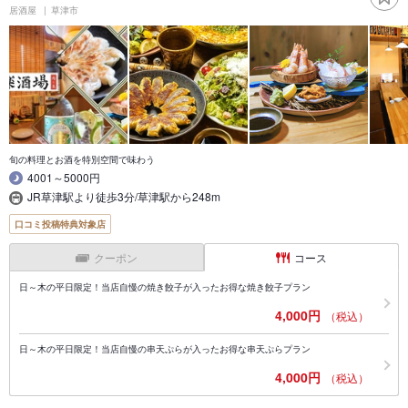
居酒屋
草津市
旬の料理とお酒を特別空間で味わう
4001～5000円
JR草津駅より徒歩3分/草津駅から248m
口コミ投稿特典対象店
クーポン
コース
日～木の平日限定！当店自慢の焼き餃子が入ったお得な焼き餃子プラン
4,000円
（税込）
日～木の平日限定！当店自慢の串天ぷらが入ったお得な串天ぷらプラン
4,000円
（税込）