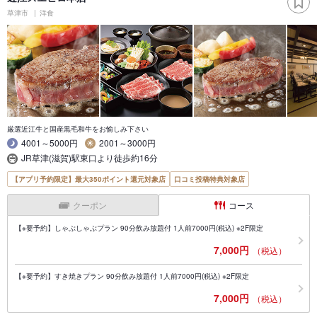
草津市
洋食
厳選近江牛と国産黒毛和牛をお愉しみ下さい
4001～5000円
2001～3000円
JR草津(滋賀)駅東口より徒歩約16分
【アプリ予約限定】最大350ポイント還元対象店
口コミ投稿特典対象店
クーポン
コース
【※要予約】しゃぶしゃぶプラン 90分飲み放題付 1人前7000円(税込) ※2F限定
7,000円
（税込）
【※要予約】すき焼きプラン 90分飲み放題付 1人前7000円(税込) ※2F限定
7,000円
（税込）