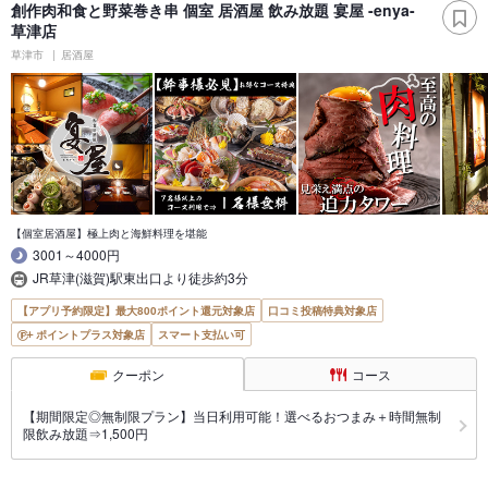
創作肉和食と野菜巻き串 個室 居酒屋 飲み放題 宴屋 -enya-
草津店
草津市
居酒屋
【個室居酒屋】極上肉と海鮮料理を堪能
3001～4000円
JR草津(滋賀)駅東出口より徒歩約3分
【アプリ予約限定】最大800ポイント還元対象店
口コミ投稿特典対象店
ポイントプラス対象店
スマート支払い可
クーポン
コース
【期間限定◎無制限プラン】当日利用可能！選べるおつまみ＋時間無制
限飲み放題⇒1,500円