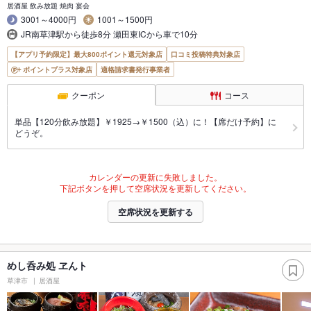
居酒屋 飲み放題 焼肉 宴会
3001～4000円
1001～1500円
JR南草津駅から徒歩8分 瀬田東ICから車で10分
【アプリ予約限定】最大800ポイント還元対象店
口コミ投稿特典対象店
ポイントプラス対象店
適格請求書発行事業者
クーポン
コース
単品【120分飲み放題】￥1925→￥1500（込）に！【席だけ予約】に
どうぞ。
カレンダーの更新に失敗しました。
下記ボタンを押して空席状況を更新してください。
空席状況を更新する
めし呑み処 ヱんト
草津市
居酒屋