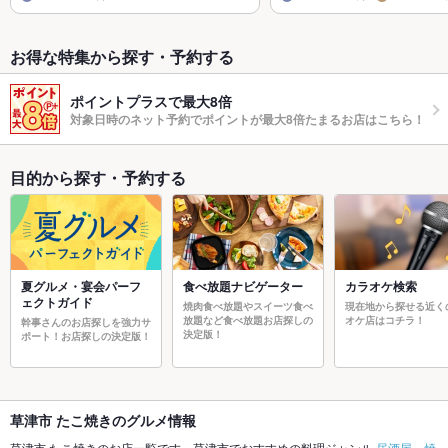
お得な特集から探す・予約する
ポイントプラスで最大8倍
対象日時のネット予約でポイントが最大8倍たまるお店はこちら！
目的から探す・予約する
夏グルメ・宴会パーフ
食べ放題ナビゲーター
カラオケ検索
ェクトガイド
焼肉食べ放題やスイーツ食べ
現在地から探せる近く
放題など食べ放題お店探しの
オケ店はコチラ！
幹事さんのお店探しを強力サ
決定版！
ポート！お店探しの決定版！
草津市 たこ焼きのグルメ情報
草津市 たこ焼きのお店一覧です。草津市でおすすめの料理ジャンル
居酒屋
、
焼