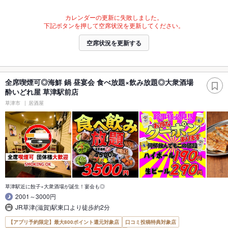
カレンダーの更新に失敗しました。
下記ボタンを押して空席状況を更新してください。
空席状況を更新する
全席喫煙可◎海鮮 鍋 昼宴会 食べ放題×飲み放題◎大衆酒場
酔いどれ屋 草津駅前店
草津市
居酒屋
草津駅近に餃子×大衆酒場が誕生！宴会も◎
2001～3000円
JR草津(滋賀)駅東口より徒歩約2分
【アプリ予約限定】最大800ポイント還元対象店
口コミ投稿特典対象店