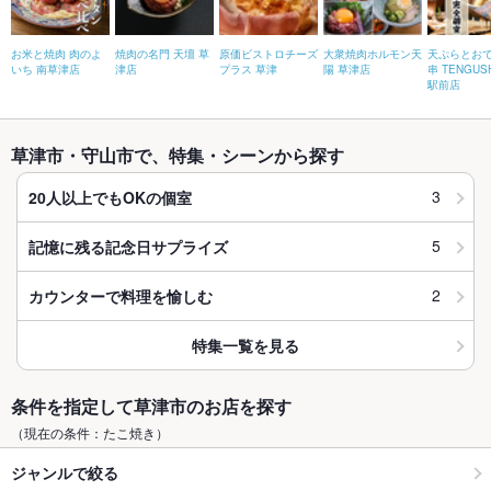
お米と焼肉 肉のよ
焼肉の名門 天壇 草
原価ビストロチーズ
大衆焼肉ホルモン天
天ぷらとおで
いち 南草津店
津店
プラス 草津
陽 草津店
串 TENGUS
駅前店
草津市・守山市で、特集・シーンから探す
3
20人以上でもOKの個室
5
記憶に残る記念日サプライズ
2
カウンターで料理を愉しむ
特集一覧を見る
条件を指定して草津市のお店を探す
（現在の条件：たこ焼き）
ジャンルで絞る