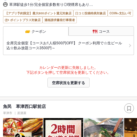
草津駅徒歩1分/完全個室多数有り◎喫煙席もあり…
【アプリ予約限定】最大800ポイント還元対象店
口コミ投稿特典対象店
COIN+支払い可
ポイントプラス対象店
適格請求書発行事業者
クーポン
コース
全席完全個室【コースお1人様500円OFF】 クーポン利用で☆生ビール
込☆飲み放題コース3500円～
カレンダーの更新に失敗しました。
下記ボタンを押して空席状況を更新してください。
空席状況を更新する
魚民 草津西口駅前店
草津市
居酒屋