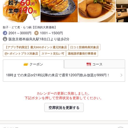
餃子・どて煮・もつ鍋【圧倒的大衆価格】
2001～3000円
1001～1500円
阪急京都本線烏丸駅18出口より徒歩2分
【アプリ予約限定】最大800ポイント還元対象店
口コミ投稿特典対象店
ポイントプラス対象店
スマート支払い可
適格請求書発行事業者
クーポン
コース
18時までの来店or21時以降の来店で通常1200円飲み放題が999円！
カレンダーの更新に失敗しました。
下記ボタンを押して空席状況を更新してください。
空席状況を更新する