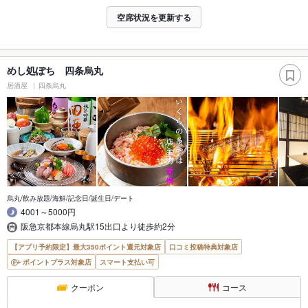
空席状況を更新する
めし処ぽち 四条烏丸
居酒屋
四条烏丸
烏丸/飲み放題/海鮮/記念日/誕生日/デート
4001～5000円
阪急京都本線烏丸駅15出口より徒歩約2分
【アプリ予約限定】最大350ポイント還元対象店
口コミ投稿特典対象店
ポイントプラス対象店
スマート支払い可
クーポン
コース