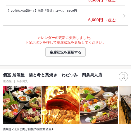
【120分飲み放題付！】満天『贅沢』コース 6600円
6,600円
（税込）
カレンダーの更新に失敗しました。
下記ボタンを押して空席状況を更新してください。
空席状況を更新する
個室 居酒屋 酒と肴と藁焼き わだつみ 四条烏丸店
居酒屋
四条烏丸
藁焼き×活魚と肉が自慢の個室居酒屋♪