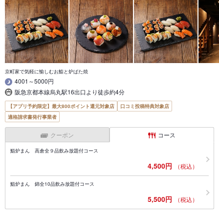
京町家で気軽に愉しむお鮨と炉ばた焼
4001～5000円
阪急京都本線烏丸駅16出口より徒歩約4分
【アプリ予約限定】最大800ポイント還元対象店
口コミ投稿特典対象店
適格請求書発行事業者
クーポン
コース
鮨炉まん 高倉全９品飲み放題付コース
4,500円
（税込）
鮨炉まん 錦全10品飲み放題付コース
5,500円
（税込）