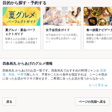
目的から探す・予約する
夏グルメ・宴会パーフ
女子会完全ガイド
食べ放題ナビゲー
ェクトガイド
女子会向けサービスが充実し
焼肉食べ放題やスイー
ているお得なお店がいっぱ
放題など食べ放題お店
幹事さんのお店探しを強力サ
い！
決定版！
ポート！お店探しの決定版！
四条烏丸 からあげのグルメ情報
四条烏丸 からあげのお店一覧です。四条烏丸でおすすめの料理ジャンル
居酒
屋
、
和食
、
中華
で探したり、予算やこだわり条件を指定すれば、シーンや気分
に合ったお店がサクサク探せます。ご希望に合ったお店が見つからなかった
ら、近隣のエリア
四条烏丸
、
烏丸御池
、
丸太町
もチェックしてみてください。
もっと見る
ホットペッパーグルメなら、お得なクーポンはもちろん、こだわりメニュー
お
茶漬け
、
エビ料理
、
手羽先
や季節のおすすめ料理など、お店の最新情報をご紹
介しているので安心！24時間使える簡単便利なネット予約が使えるお店も拡大
中です。友達どうしの飲み会にも、会社の宴会にも、デートやパーティーにも
戻る
ページの先頭へ戻る
お得に便利にホットペッパーグルメをご利用ください。