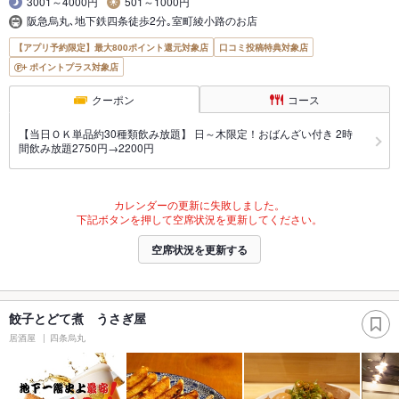
3001～4000円
501～1000円
阪急烏丸､地下鉄四条徒歩2分｡室町綾小路のお店
【アプリ予約限定】最大800ポイント還元対象店
口コミ投稿特典対象店
ポイントプラス対象店
クーポン
コース
【当日ＯＫ単品約30種類飲み放題】 日～木限定！おばんざい付き 2時
間飲み放題2750円→2200円
カレンダーの更新に失敗しました。
下記ボタンを押して空席状況を更新してください。
空席状況を更新する
餃子とどて煮 うさぎ屋
居酒屋
四条烏丸