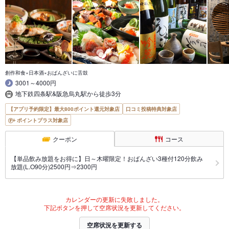
創作和食×日本酒×おばんざいに舌鼓
3001～4000円
地下鉄四条駅&阪急烏丸駅から徒歩3分
【アプリ予約限定】最大800ポイント還元対象店
口コミ投稿特典対象店
ポイントプラス対象店
クーポン
コース
【単品飲み放題をお得に】日～木曜限定！おばんざい3種付120分飲み
放題(L.O90分)2500円⇒2300円
カレンダーの更新に失敗しました。
下記ボタンを押して空席状況を更新してください。
空席状況を更新する