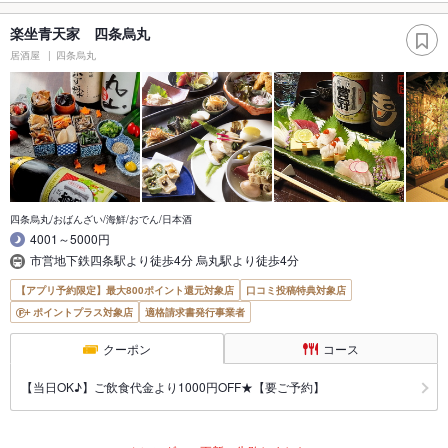
楽坐青天家 四条烏丸
居酒屋
四条烏丸
四条烏丸/おばんざい/海鮮/おでん/日本酒
4001～5000円
市営地下鉄四条駅より徒歩4分 烏丸駅より徒歩4分
【アプリ予約限定】最大800ポイント還元対象店
口コミ投稿特典対象店
ポイントプラス対象店
適格請求書発行事業者
クーポン
コース
【当日OK♪】ご飲食代金より1000円OFF★【要ご予約】