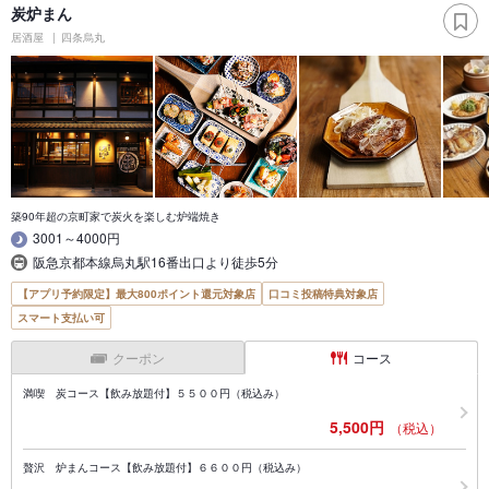
炭炉まん
居酒屋
四条烏丸
築90年超の京町家で炭火を楽しむ炉端焼き
3001～4000円
阪急京都本線烏丸駅16番出口より徒歩5分
【アプリ予約限定】最大800ポイント還元対象店
口コミ投稿特典対象店
スマート支払い可
クーポン
コース
満喫 炭コース【飲み放題付】５５００円（税込み）
5,500円
（税込）
贅沢 炉まんコース【飲み放題付】６６００円（税込み）