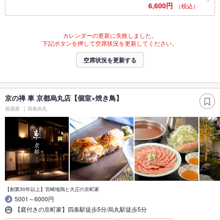
6,600円
（税込）
カレンダーの更新に失敗しました。
下記ボタンを押して空席状況を更新してください。
空席状況を更新する
京の禅 車 京都烏丸店【個室×焼き鳥】
居酒屋
四条烏丸
【創業30年以上】宮崎地鶏と大正の京町家
5001～6000円
【庭付きの京町家】四条駅徒歩5分/烏丸駅徒歩5分