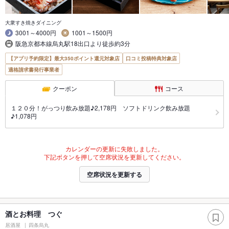
大衆すき焼きダイニング
3001～4000円
1001～1500円
阪急京都本線烏丸駅18出口より徒歩約3分
【アプリ予約限定】最大350ポイント還元対象店
口コミ投稿特典対象店
適格請求書発行事業者
クーポン
コース
１２０分！がっつり飲み放題♪2,178円 ソフトドリンク飲み放題
♪1,078円
カレンダーの更新に失敗しました。
下記ボタンを押して空席状況を更新してください。
空席状況を更新する
酒とお料理 つぐ
居酒屋
四条烏丸