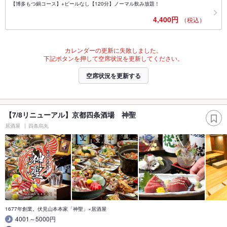
【博多もつ鍋コース】+ビールなし【120分】ノーマル飲み放題！
4,400円
（税込）
カレンダーの更新に失敗しました。
下記ボタンを押して空席状況を更新してください。
空席状況を更新する
【7/8リニューアル】京都四条酒場 神聖
居酒屋
四条烏丸
1677年創業。伏見山本本家「神聖」×居酒屋
4001～5000円