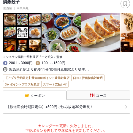
魏飯餃子
居酒屋
四条烏丸
ミシュラン掲載中華料理店「一之船入」監修
2001～3000円
1001～1500円
阪急烏丸駅より徒歩11分/京都河原町駅より徒歩…
【アプリ予約限定】最大800ポイント還元対象店
口コミ投稿特典対象店
ポイントプラス対象店
スマート支払い可
クーポン
コース
【歓送迎会時期限定◎】+500円で飲み放題30分延長！
カレンダーの更新に失敗しました。
下記ボタンを押して空席状況を更新してください。