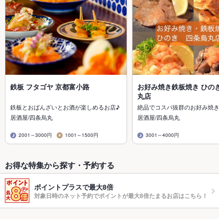
鉄板 フタゴヤ 京都富小路
お好み焼き鉄板焼き ひのき
丸店
鉄板とおばんざいとお酒が楽しめるお店♪
絶品でコスパ抜群のお好み焼
居酒屋/四条烏丸
居酒屋/四条烏丸
2001～3000円
1001～1500円
3001～4000円
お得な特集から探す・予約する
ポイントプラスで最大8倍
対象日時のネット予約でポイントが最大8倍たまるお店はこちら！