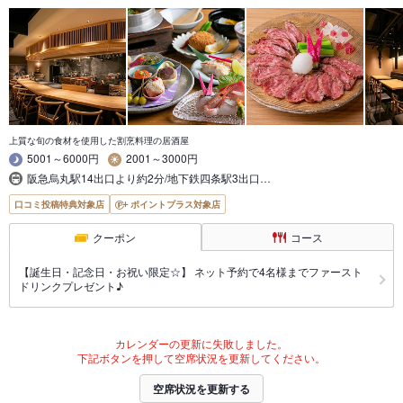
上質な旬の食材を使用した割烹料理の居酒屋
5001～6000円
2001～3000円
阪急烏丸駅14出口より約2分/地下鉄四条駅3出口…
口コミ投稿特典対象店
ポイントプラス対象店
クーポン
コース
【誕生日・記念日・お祝い限定☆】 ネット予約で4名様までファースト
ドリンクプレゼント♪
カレンダーの更新に失敗しました。
下記ボタンを押して空席状況を更新してください。
空席状況を更新する