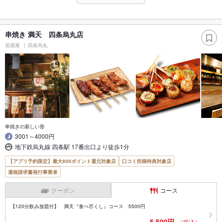
串焼き 満天 四条烏丸店
居酒屋
四条烏丸
串焼きの新しい形
3001～4000円
地下鉄烏丸線 四条駅 17番出口より徒歩1分
【アプリ予約限定】最大800ポイント還元対象店
口コミ投稿特典対象店
適格請求書発行事業者
クーポン
コース
【120分飲み放題付】 満天『食べ尽くし』コース 5500円
5,500円
（税込）