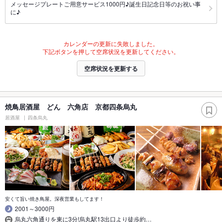
メッセージプレートご用意サービス1000円♪誕生日記念日等のお祝い事
に♪
カレンダーの更新に失敗しました。
下記ボタンを押して空席状況を更新してください。
空席状況を更新する
焼鳥居酒屋 どん 六角店 京都四条烏丸
居酒屋
四条烏丸
安くて旨い焼き鳥屋。深夜営業もしてます！
2001～3000円
烏丸六角通りを東に3分!烏丸駅13出口より徒歩約…