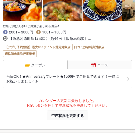
鉄板とおばんざいとお酒が楽しめるお店♪
2001～3000円
1001～1500円
【阪急河原町駅12出口】徒歩1分【阪急烏丸駅】…
【アプリ予約限定】最大800ポイント還元対象店
口コミ投稿特典対象店
適格請求書発行事業者
クーポン
コース
当日OK！★Anniversaryプレート★1500円でご用意できます！一緒に
お祝いしましょう♪
カレンダーの更新に失敗しました。
下記ボタンを押して空席状況を更新してください。
空席状況を更新する