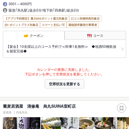
3001～4000円
阪急｢烏丸駅｣徒歩2分/地下鉄｢四条駅｣徒歩2分
【アプリ予約限定】最大800ポイント還元対象店
口コミ投稿特典対象店
ポイントプラス対象店
スマート支払い可
適格請求書発行事業者
クーポン
コース
【宴会】10名様以上のコース予約で≪幹事1名無料≫ ◆地酒50種飲放
＆個室完備◆
カレンダーの更新に失敗しました。
下記ボタンを押して空席状況を更新してください。
空席状況を更新する
蕎麦居酒屋 清修庵 烏丸SUINA室町店
居酒屋
四条烏丸