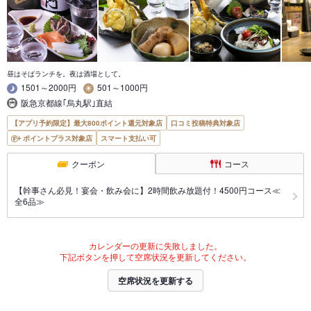
昼はそばランチを。夜は酒場として。
1501～2000円
501～1000円
阪急京都線｢烏丸駅｣直結
【アプリ予約限定】最大800ポイント還元対象店
口コミ投稿特典対象店
ポイントプラス対象店
スマート支払い可
クーポン
コース
【幹事さん必見！宴会・飲み会に】2時間飲み放題付！4500円コース≪
全6品≫
カレンダーの更新に失敗しました。
下記ボタンを押して空席状況を更新してください。
空席状況を更新する