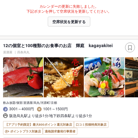
カレンダーの更新に失敗しました。
下記ボタンを押して空席状況を更新してください。
空席状況を更新する
12の個室と100種類のお食事のお店 輝庭 kagayakitei
居酒屋
四条烏丸
飲み放題/個室/居酒屋/烏丸/河原町/京都
3001～4000円
1001～1500円
阪急烏丸駅より徒歩1分/地下鉄四条駅より徒歩1分
【アプリ予約限定】最大800ポイント還元対象店
口コミ投稿特典対象店
ポイントプラス対象店
適格請求書発行事業者