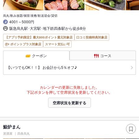
烏丸/飲み放題/個室/座敷/歓送迎会/貸切
4001～5000円
阪急烏丸駅･大宮駅･地下鉄四条駅から徒歩8分
【アプリ予約限定】最大800ポイント還元対象店
口コミ投稿特典対象店
ポイントプラス対象店
スマート支払い可
クーポン
コース
【いつでもOK！！】 お会計から5％オフ♪
カレンダーの更新に失敗しました。
下記ボタンを押して空席状況を更新してください。
空席状況を更新する
鮨炉まん
居酒屋
四条烏丸