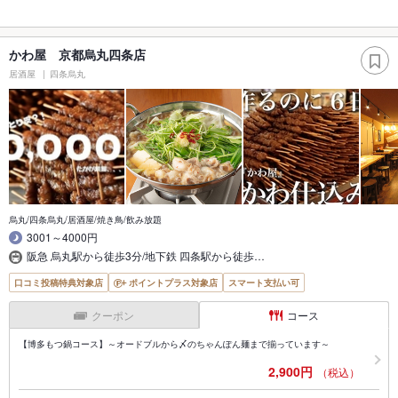
かわ屋 京都烏丸四条店
居酒屋
四条烏丸
烏丸/四条烏丸/居酒屋/焼き鳥/飲み放題
3001～4000円
阪急 烏丸駅から徒歩3分/地下鉄 四条駅から徒歩…
口コミ投稿特典対象店
ポイントプラス対象店
スマート支払い可
クーポン
コース
【博多もつ鍋コース】～オードブルから〆のちゃんぽん麺まで揃っています～
2,900円
（税込）