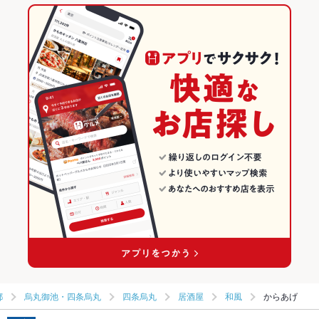
都
烏丸御池・四条烏丸
四条烏丸
居酒屋
和風
からあげ