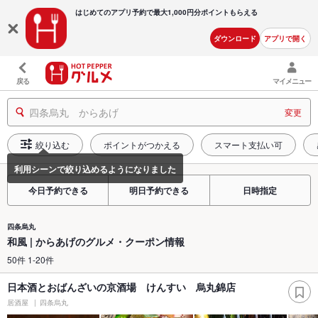
はじめてのアプリ予約で最大
1,000円分ポイントもらえる
ダウンロード
アプリで開く
戻る
マイメニュー
四条烏丸 からあげ
変更
絞り込む
ポイントがつかえる
スマート支払い可
今日予約できる
明日予約できる
日時指定
四条烏丸
和風 | からあげのグルメ・クーポン情報
50件 1-20件
日本酒とおばんざいの京酒場 けんすい 烏丸錦店
居酒屋
四条烏丸