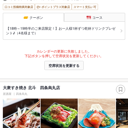
口コミ投稿特典対象店
ポイントプラス対象店
スマート支払い可
クーポン
コース
【18時～19時半のご来店限定！】お一人様1杯ずつ乾杯ドリンクプレゼ
ント♪（4名様まで）
カレンダーの更新に失敗しました。
下記ボタンを押して空席状況を更新してください。
空席状況を更新する
大衆すき焼き 北斗 四条烏丸店
居酒屋
四条烏丸