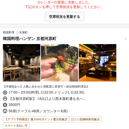
カレンダーの更新に失敗しました。
下記ボタンを押して空席状況を更新してください。
空席状況を更新する
韓国料理
木屋町
韓国料理ハンザン 京都河原町
【半個室あり】人数に合わせた席配置に変更可！絶品韓国料理店♪
17:00～23:00(料理L.O.22:00,ドリンクL.O.22:30)
【京都河原町駅】 1A出口より西木屋町通を北へ…
3500円
56席(テーブル:48席／カウンター:6席)
【アプリ予約限定】最大800ポイント還元対象店
口コミ投稿特典対象店
スマート支払い可