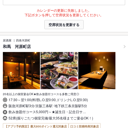
カレンダーの更新に失敗しました。
下記ボタンを押して空席状況を更新してください。
空席状況を更新する
居酒屋
四条河原町
和馬 河原町店
20名以上の個室宴会OK★飲み放題付コースを多数ご用意◎
17:30～翌1:00(料理L.O.翌0:00,ドリンクL.O.翌0:30)
阪急河原町駅3分/京阪三条駅･地下鉄三条京阪駅5分
飲み放題付コース5,000円～★誕生日・記念日サ…
52席(掘りごたつ個室完備/最大35名様までご宴会OK！)
【アプリ予約限定】最大800ポイント還元対象店
口コミ投稿特典対象店