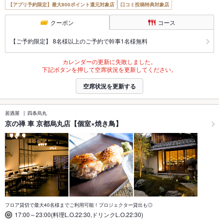
【アプリ予約限定】最大800ポイント還元対象店
口コミ投稿特典対象店
クーポン
コース
【ご予約限定】 8名様以上のご予約で幹事1名様無料
カレンダーの更新に失敗しました。
下記ボタンを押して空席状況を更新してください。
空席状況を更新する
居酒屋
四条烏丸
京の禅 車 京都烏丸店【個室×焼き鳥】
フロア貸切で最大40名様までご利用可能！プロジェクター貸出も◎
17:00～23:00(料理L.O.22:30,ドリンクL.O.22:30)