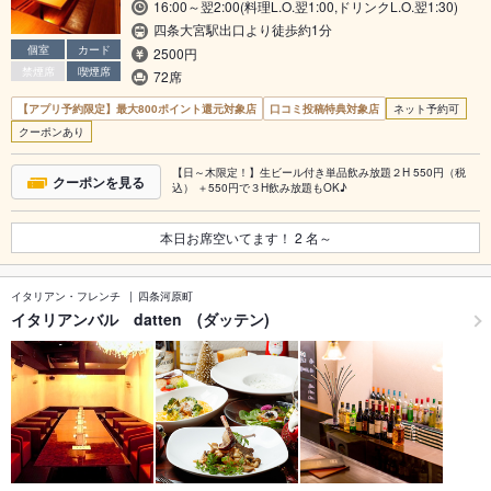
16:00～翌2:00(料理L.O.翌1:00,ドリンクL.O.翌1:30)
四条大宮駅出口より徒歩約1分
個室
カード
2500円
禁煙席
喫煙席
72席
【アプリ予約限定】最大800ポイント還元対象店
口コミ投稿特典対象店
ネット予約可
クーポンあり
【日～木限定！】生ビール付き単品飲み放題２H 550円（税
クーポンを見る
込） ＋550円で３H飲み放題もOK♪
本日お席空いてます！
2
名～
イタリアン・フレンチ
四条河原町
イタリアンバル datten (ダッテン)