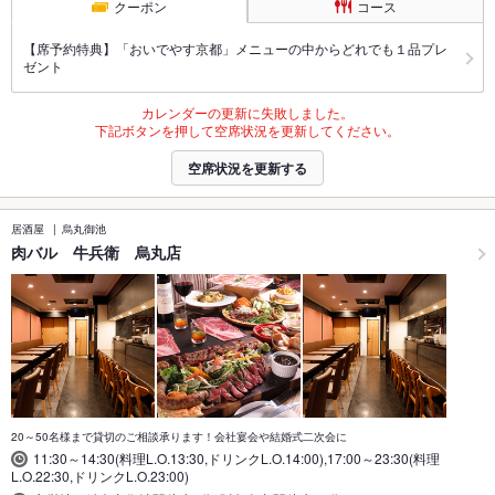
クーポン
コース
【席予約特典】「おいでやす京都」メニューの中からどれでも１品プレ
ゼント
カレンダーの更新に失敗しました。
下記ボタンを押して空席状況を更新してください。
空席状況を更新する
居酒屋
烏丸御池
肉バル 牛兵衛 烏丸店
20～50名様まで貸切のご相談承ります！会社宴会や結婚式二次会に
11:30～14:30(料理L.O.13:30,ドリンクL.O.14:00),17:00～23:30(料理
L.O.22:30,ドリンクL.O.23:00)