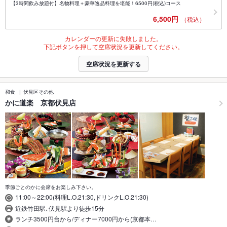
【3時間飲み放題付】名物料理＋豪華逸品料理を堪能！6500円(税込)コース
6,500円
（税込）
カレンダーの更新に失敗しました。
下記ボタンを押して空席状況を更新してください。
空席状況を更新する
和食
伏見区その他
かに道楽 京都伏見店
季節ごとのかに会席をお楽しみ下さい。
11:00～22:00(料理L.O.21:30,ドリンクL.O.21:30)
近鉄竹田駅､伏見駅より徒歩15分
ランチ3500円台から/ディナー7000円から(京都本…