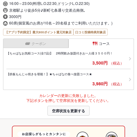
16:00～23:00(料理L.O.22:30,ドリンクL.O.22:30)
京都駅より徒歩5分♪新町七条通り交差点南側｡
3000円
60席(個室風のお席が10名～20名様までご利用いただけます。)
【アプリ予約限定】最大800ポイント還元対象店
口コミ投稿特典対象店
クーポン
コース
【ちゃばなお気軽コース(全7品)】 2時間飲み放題付きお一人様３５００円！
3,500円
（税込）
【鉄板もんじゃ焼きを堪能！】★ちゃばなの食べ放題コース★
3,980円
（税込）
カレンダーの更新に失敗しました。
下記ボタンを押して空席状況を更新してください。
空席状況を更新する