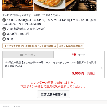
大人数での宴会も可能です。お気軽にご連絡ください。
11:00～15:00(料理L.O.14:30,ドリンクL.O.14:30),17:00～翌0:00(料理
L.O.23:00,ドリンクL.O.23:30)
JR京都駅6出口より徒歩約3分
3000円～4000円
36席
【アプリ予約限定】最大800ポイント還元対象店
口コミ投稿特典対象店
クーポン
コース
2時間飲み放題【きょうか亭5000円コース】海老のチリソース＆特製酢豚＆本格四川
麻婆豆腐全7品♪
5,000円
（税込）
カレンダーの更新に失敗しました。
下記ボタンを押して空席状況を更新してください。
空席状況を更新する