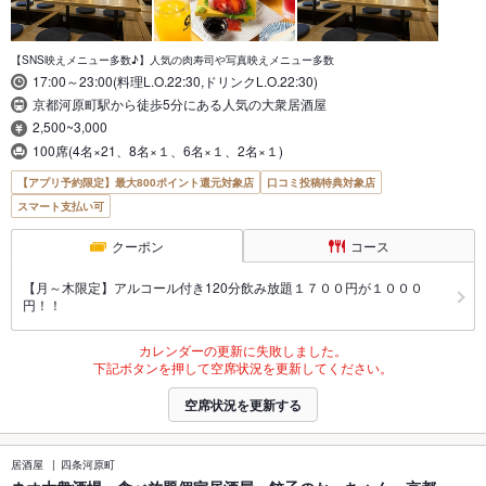
【SNS映えメニュー多数♪】人気の肉寿司や写真映えメニュー多数
17:00～23:00(料理L.O.22:30,ドリンクL.O.22:30)
京都河原町駅から徒歩5分にある人気の大衆居酒屋
2,500~3,000
100席(4名×21、8名×１、6名×１、2名×１)
【アプリ予約限定】最大800ポイント還元対象店
口コミ投稿特典対象店
スマート支払い可
クーポン
コース
【月～木限定】アルコール付き120分飲み放題１７００円が１０００
円！！
カレンダーの更新に失敗しました。
下記ボタンを押して空席状況を更新してください。
空席状況を更新する
居酒屋
四条河原町