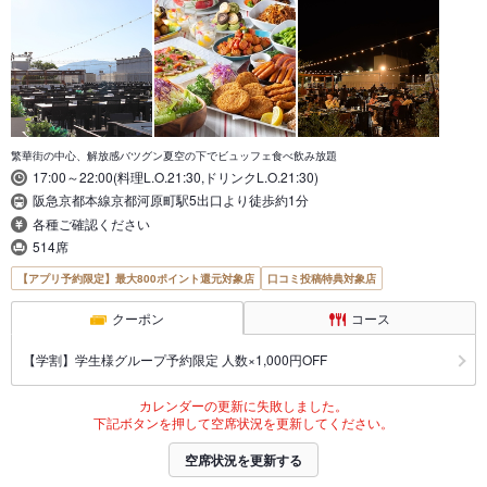
繁華街の中心、解放感バツグン夏空の下でビュッフェ食べ飲み放題
17:00～22:00(料理L.O.21:30,ドリンクL.O.21:30)
阪急京都本線京都河原町駅5出口より徒歩約1分
各種ご確認ください
514席
【アプリ予約限定】最大800ポイント還元対象店
口コミ投稿特典対象店
クーポン
コース
【学割】学生様グループ予約限定 人数×1,000円OFF
カレンダーの更新に失敗しました。
下記ボタンを押して空席状況を更新してください。
空席状況を更新する