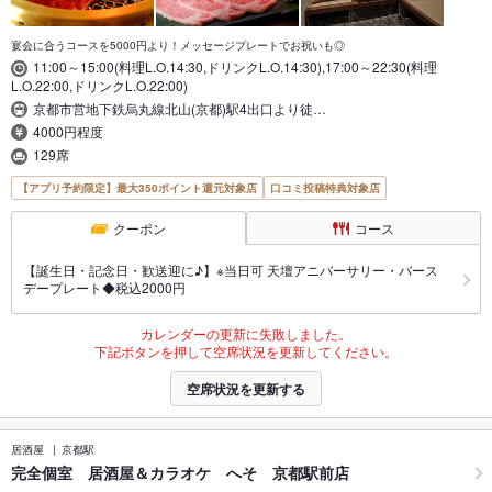
宴会に合うコースを5000円より！メッセージプレートでお祝いも◎
11:00～15:00(料理L.O.14:30,ドリンクL.O.14:30),17:00～22:30(料理
L.O.22:00,ドリンクL.O.22:00)
京都市営地下鉄烏丸線北山(京都)駅4出口より徒…
4000円程度
129席
【アプリ予約限定】最大350ポイント還元対象店
口コミ投稿特典対象店
クーポン
コース
【誕生日・記念日・歓送迎に♪】※当日可 天壇アニバーサリー・バース
デープレート◆税込2000円
カレンダーの更新に失敗しました。
下記ボタンを押して空席状況を更新してください。
空席状況を更新する
居酒屋
京都駅
完全個室 居酒屋＆カラオケ へそ 京都駅前店