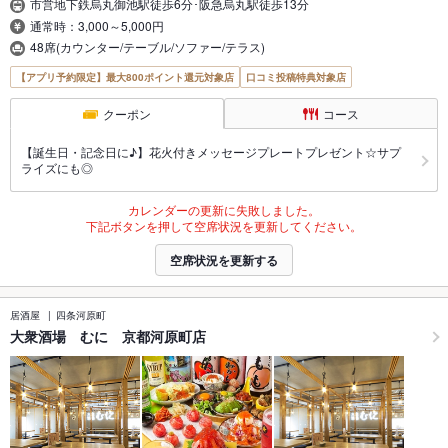
市営地下鉄烏丸御池駅徒歩6分･阪急烏丸駅徒歩13分
通常時：3,000～5,000円
48席(カウンター/テーブル/ソファー/テラス)
【アプリ予約限定】最大800ポイント還元対象店
口コミ投稿特典対象店
クーポン
コース
【誕生日・記念日に♪】花火付きメッセージプレートプレゼント☆サプ
ライズにも◎
カレンダーの更新に失敗しました。
下記ボタンを押して空席状況を更新してください。
空席状況を更新する
居酒屋
四条河原町
大衆酒場 むに 京都河原町店