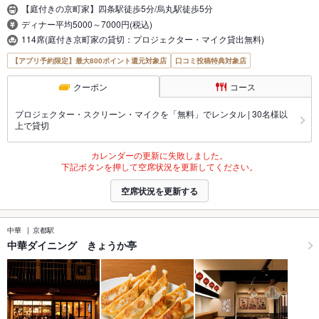
【庭付きの京町家】四条駅徒歩5分/烏丸駅徒歩5分
ディナー平均5000～7000円(税込)
114席(庭付き京町家の貸切：プロジェクター・マイク貸出無料)
【アプリ予約限定】最大800ポイント還元対象店
口コミ投稿特典対象店
クーポン
コース
プロジェクター・スクリーン・マイクを「無料」でレンタル | 30名様以
上で貸切
カレンダーの更新に失敗しました。
下記ボタンを押して空席状況を更新してください。
空席状況を更新する
中華
京都駅
中華ダイニング きょうか亭