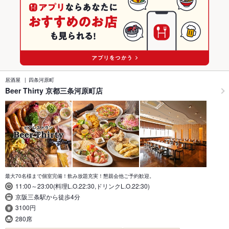
居酒屋
四条河原町
Beer Thirty 京都三条河原町店
最大70名様まで個室完備！飲み放題充実！懇親会他ご予約歓迎。
11:00～23:00(料理L.O.22:30,ドリンクL.O.22:30)
京阪三条駅から徒歩4分
3100円
280席