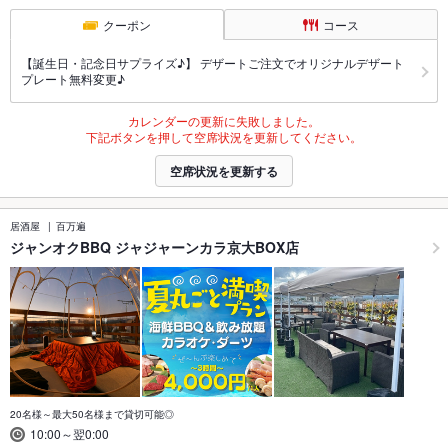
クーポン
コース
【誕生日・記念日サプライズ♪】 デザートご注文でオリジナルデザート
プレート無料変更♪
カレンダーの更新に失敗しました。
下記ボタンを押して空席状況を更新してください。
空席状況を更新する
居酒屋
百万遍
ジャンオクBBQ ジャジャーンカラ京大BOX店
20名様～最大50名様まで貸切可能◎
10:00～翌0:00