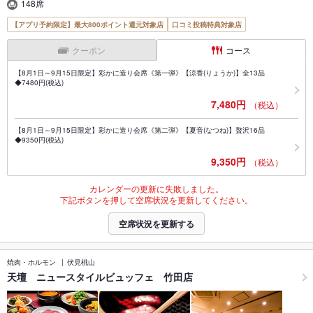
148席
【アプリ予約限定】最大800ポイント還元対象店
口コミ投稿特典対象店
クーポン
コース
【8月1日～9月15日限定】彩かに造り会席《第一弾》【涼香(りょうか)】全13品
◆7480円(税込)
7,480円
（税込）
【8月1日～9月15日限定】彩かに造り会席《第二弾》【夏音(なつね)】贅沢16品
◆9350円(税込)
9,350円
（税込）
カレンダーの更新に失敗しました。
下記ボタンを押して空席状況を更新してください。
空席状況を更新する
焼肉・ホルモン
伏見桃山
天壇 ニュースタイルビュッフェ 竹田店