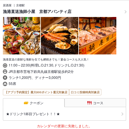
居酒屋
京都駅
漁港直送漁師小屋 京都アバンティ店
漁港直送の新鮮な海鮮を生でも網焼きでも！宴会コースも大人気！
11:00～22:00(料理L.O.21:30,ドリンクL.O.21:30)
JR京都市営地下鉄烏丸線京都駅徒歩約2分
ランチ1,200円、ディナー3,000円
55席
【アプリ予約限定】最大800ポイント還元対象店
口コミ投稿特典対象店
クーポン
コース
★ドリンク1杯目プレゼント！！★
カレンダーの更新に失敗しました。