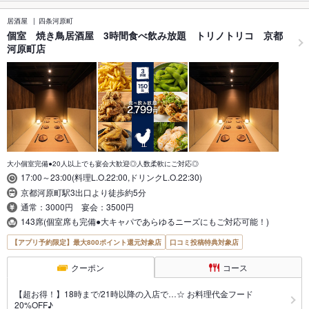
居酒屋
四条河原町
個室 焼き鳥居酒屋 3時間食べ飲み放題 トリノトリコ 京都
河原町店
大小個室完備●20人以上でも宴会大歓迎◎人数柔軟にご対応◎
17:00～23:00(料理L.O.22:00,ドリンクL.O.22:30)
京都河原町駅3出口より徒歩約5分
通常：3000円 宴会：3500円
143席(個室席も完備●大キャパであらゆるニーズにもご対応可能！)
【アプリ予約限定】最大800ポイント還元対象店
口コミ投稿特典対象店
クーポン
コース
【超お得！】18時まで/21時以降の入店で…☆ お料理代金フード
20%OFF♪