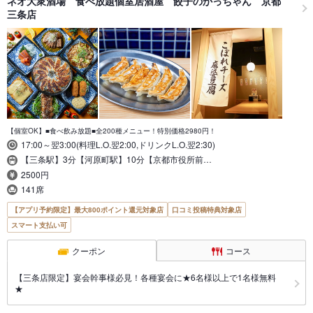
ネオ大衆酒場 食べ放題個室居酒屋 餃子のかっちゃん 京都
三条店
【個室OK】■食べ飲み放題■全200種メニュー！特別価格2980円！
17:00～翌3:00(料理L.O.翌2:00,ドリンクL.O.翌2:30)
【三条駅】3分【河原町駅】10分【京都市役所前…
2500円
141席
【アプリ予約限定】最大800ポイント還元対象店
口コミ投稿特典対象店
スマート支払い可
クーポン
コース
【三条店限定】宴会幹事様必見！各種宴会に★6名様以上で1名様無料
★