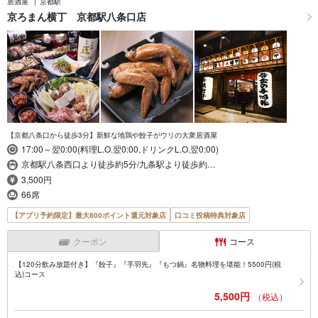
居酒屋
京都駅
京ろまん横丁 京都駅八条口店
【京都八条口から徒歩3分】新鮮な地鶏や餃子がウリの大衆居酒屋
17:00～翌0:00(料理L.O.翌0:00,ドリンクL.O.翌0:00)
京都駅八条西口より徒歩約5分/九条駅より徒歩約…
3,500円
66席
【アプリ予約限定】最大800ポイント還元対象店
口コミ投稿特典対象店
クーポン
コース
【120分飲み放題付き】『餃子』『手羽先』『もつ鍋』名物料理を堪能！5500円(税
込)コース
5,500円
（税込）