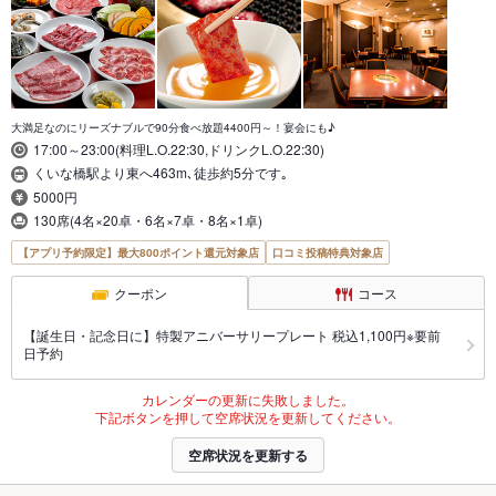
大満足なのにリーズナブルで90分食べ放題4400円～！宴会にも♪
17:00～23:00(料理L.O.22:30,ドリンクL.O.22:30)
くいな橋駅より東へ463m､徒歩約5分です｡
5000円
130席(4名×20卓・6名×7卓・8名×1卓)
【アプリ予約限定】最大800ポイント還元対象店
口コミ投稿特典対象店
クーポン
コース
【誕生日・記念日に】特製アニバーサリープレート 税込1,100円※要前
日予約
カレンダーの更新に失敗しました。
下記ボタンを押して空席状況を更新してください。
空席状況を更新する