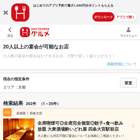
はじめてのアプリ予約で最大
1,000円分ポイントもらえる
ダウンロード
アプリで開く
戻る
マイメニュー
20人以上の宴会が可能なお店
大人数の宴会や飲み会ができるお店。大勢で楽しく盛り上がろう！
掲載情報について
現在の指定条件
変更
エリア：京都
検索結果
262件
（1～20件）
PR
居酒屋
四条大宮
全席喫煙可◎全席完全個室◎餃子×食べ飲み
放題 大衆酒場酔いどれ屋 四条大宮駅前店
大人数にも対応可能◎宴会についてお気軽にご相談ください！