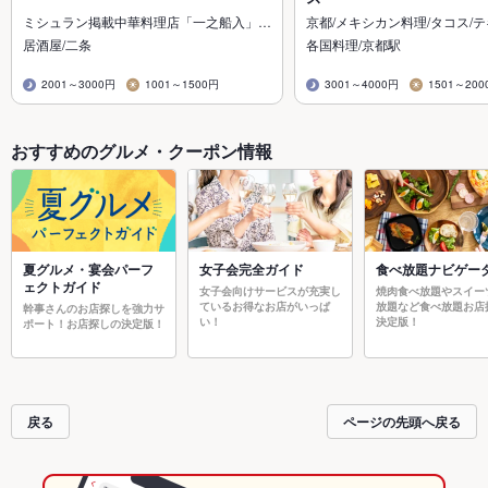
ミシュラン掲載中華料理店「一之船入」…
京都/メキシカン料理/タコス/
居酒屋/二条
各国料理/京都駅
2001～3000円
1001～1500円
3001～4000円
1501～200
おすすめのグルメ・クーポン情報
夏グルメ・宴会パーフ
女子会完全ガイド
食べ放題ナビゲー
ェクトガイド
女子会向けサービスが充実し
焼肉食べ放題やスイー
ているお得なお店がいっぱ
放題など食べ放題お店
幹事さんのお店探しを強力サ
い！
決定版！
ポート！お店探しの決定版！
戻る
ページの先頭へ戻る