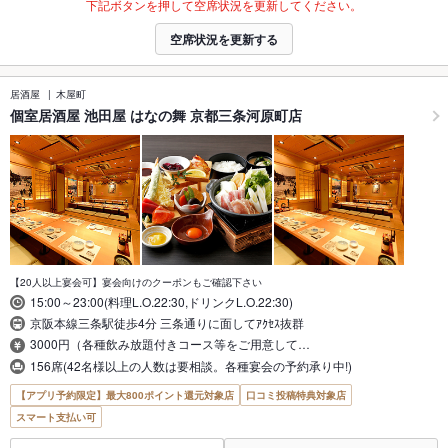
下記ボタンを押して空席状況を更新してください。
空席状況を更新する
居酒屋
木屋町
個室居酒屋 池田屋 はなの舞 京都三条河原町店
【20人以上宴会可】宴会向けのクーポンもご確認下さい
15:00～23:00(料理L.O.22:30,ドリンクL.O.22:30)
京阪本線三条駅徒歩4分 三条通りに面してｱｸｾｽ抜群
3000円（各種飲み放題付きコース等をご用意して…
156席(42名様以上の人数は要相談。各種宴会の予約承り中!)
【アプリ予約限定】最大800ポイント還元対象店
口コミ投稿特典対象店
スマート支払い可