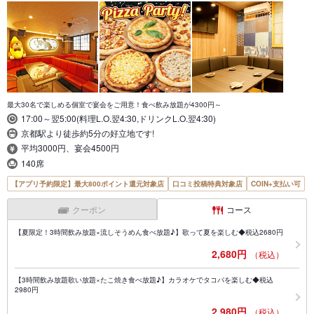
最大30名で楽しめる個室で宴会をご用意！食べ飲み放題が4300円～
17:00～翌5:00(料理L.O.翌4:30,ドリンクL.O.翌4:30)
京都駅より徒歩約5分の好立地です!
平均3000円、宴会4500円
140席
【アプリ予約限定】最大800ポイント還元対象店
口コミ投稿特典対象店
COIN+支払い可
クーポン
コース
【夏限定！3時間飲み放題×流しそうめん食べ放題♪】歌って夏を楽しむ◆税込2680円
2,680円
（税込）
【3時間飲み放題歌い放題×たこ焼き食べ放題♪】カラオケでタコパを楽しむ◆税込
2980円
2,980円
（税込）