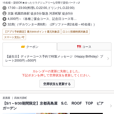
15名様～貸切OK★ゆったりラグジュアリーな空間で貸切パーティ♪
17:00～23:00(料理L.O.22:00,ドリンクL.O.22:00)
京阪 祇園四条駅 徒歩3分/阪急 河原町駅 徒歩5分
4,000円～《各種ご宴会コース、記念日コース等…
32席(（1Fカウンター席8席）（2Fソファー席2名様～40名様）)
【アプリ予約限定】最大800ポイント還元対象店
口コミ投稿特典対象店
スマート支払い可
クーポン
コース
【誕生日】ディナーコース予約で特製メッセージ《Happy Birthday》プ
レート2000円→500円
カレンダーの更新に失敗しました。
下記ボタンを押して空席状況を更新してください。
空席状況を更新する
居酒屋
四条河原町
【5/1～9/30期間限定】京都高島屋 S.C. ROOF TOP ビア
ガーデン