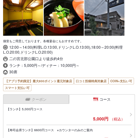
個室もご用意しております。各種宴会にもおすすめです。
12:00～14:00(料理L.O.13:00,ドリンクL.O.13:00),18:00～20:00(料理
L.O.20:00,ドリンクL.O.20:00)
二の宮北部公園口より徒歩約4分
ランチ：5,000円～/ディナー：10,000円～
30席
【アプリ予約限定】最大800ポイント還元対象店
口コミ投稿特典対象店
COIN+支払い可
スマート支払い可
クーポン
コース
【ランチ】5,000円コース
5,000円
（税込）
【寿司会席ランチ】6600円コース ※カウンターのみのご案内