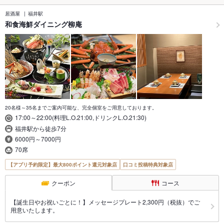
居酒屋
福井駅
和食海鮮ダイニング柳庵
20名様～35名までご案内可能な、完全個室をご用意しております。
17:00～22:00(料理L.O.21:00,ドリンクL.O.21:30)
福井駅から徒歩7分
6000円～7000円
70席
【アプリ予約限定】最大800ポイント還元対象店
口コミ投稿特典対象店
クーポン
コース
【誕生日やお祝いごとに！】メッセージプレート2,300円（税抜）でご
用意いたします。