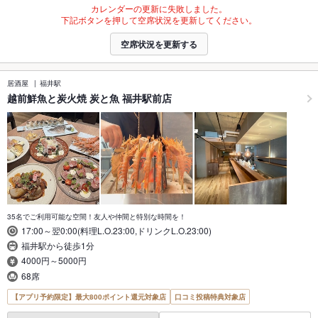
カレンダーの更新に失敗しました。
下記ボタンを押して空席状況を更新してください。
空席状況を更新する
居酒屋
福井駅
越前鮮魚と炭火焼 炭と魚 福井駅前店
35名でご利用可能な空間！友人や仲間と特別な時間を！
17:00～翌0:00(料理L.O.23:00,ドリンクL.O.23:00)
福井駅から徒歩1分
4000円～5000円
68席
【アプリ予約限定】最大800ポイント還元対象店
口コミ投稿特典対象店