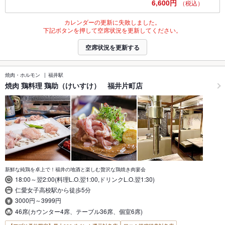
6,600円
（税込）
カレンダーの更新に失敗しました。
下記ボタンを押して空席状況を更新してください。
空席状況を更新する
焼肉・ホルモン
福井駅
焼肉 鶏料理 鶏助（けいすけ） 福井片町店
新鮮な純鶏を卓上で！福井の地酒と楽しむ贅沢な鶏焼き肉宴会
18:00～翌2:00(料理L.O.翌1:00,ドリンクL.O.翌1:30)
仁愛女子高校駅から徒歩5分
3000円～3999円
46席(カウンター4席、テーブル36席、個室6席)