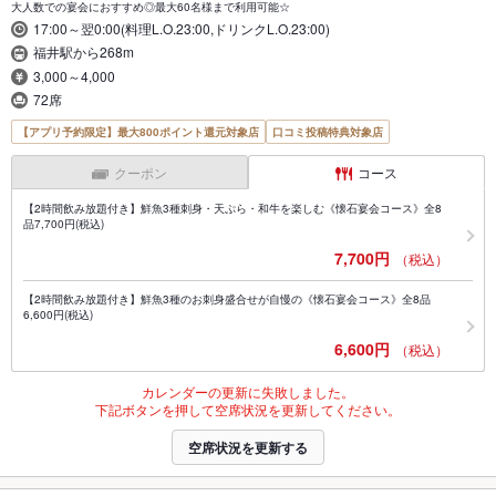
大人数での宴会におすすめ◎最大60名様まで利用可能☆
17:00～翌0:00(料理L.O.23:00,ドリンクL.O.23:00)
福井駅から268m
3,000～4,000
72席
【アプリ予約限定】最大800ポイント還元対象店
口コミ投稿特典対象店
クーポン
コース
【2時間飲み放題付き】鮮魚3種刺身・天ぷら・和牛を楽しむ《懐石宴会コース》全8
品7,700円(税込)
7,700円
（税込）
【2時間飲み放題付き】鮮魚3種のお刺身盛合せが自慢の《懐石宴会コース》全8品
6,600円(税込)
6,600円
（税込）
カレンダーの更新に失敗しました。
下記ボタンを押して空席状況を更新してください。
空席状況を更新する