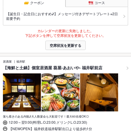
クーポン
コース
【誕生日・記念日におすすめ♪】メッセージ付きデザートプレート※2日
前要予約
カレンダーの更新に失敗しました。
下記ボタンを押して空席状況を更新してください。
空席状況を更新する
居酒屋
福井駅
【海鮮と土鍋】個室居酒屋 葵屋-あおいや- 福井駅前店
落ち着きのある内観♪大人数宴会も大歓迎です！最大60名様OK◎
12:00～翌0:00(料理L.O.23:00,ドリンクL.O.23:30)
【NEWOPEN】福井鉄道福井駅駅出口より徒歩約1分