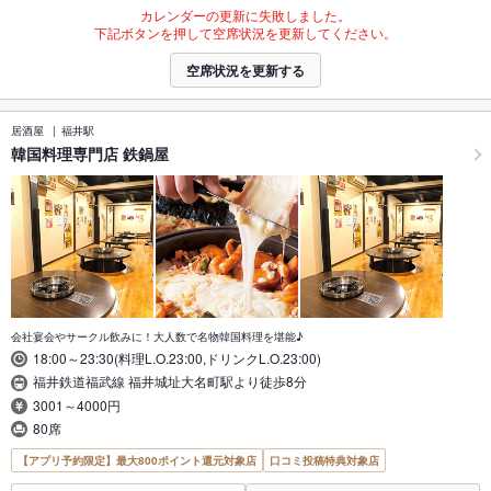
カレンダーの更新に失敗しました。
下記ボタンを押して空席状況を更新してください。
空席状況を更新する
居酒屋
福井駅
韓国料理専門店 鉄鍋屋
会社宴会やサークル飲みに！大人数で名物韓国料理を堪能♪
18:00～23:30(料理L.O.23:00,ドリンクL.O.23:00)
福井鉄道福武線 福井城址大名町駅より徒歩8分
3001～4000円
80席
【アプリ予約限定】最大800ポイント還元対象店
口コミ投稿特典対象店