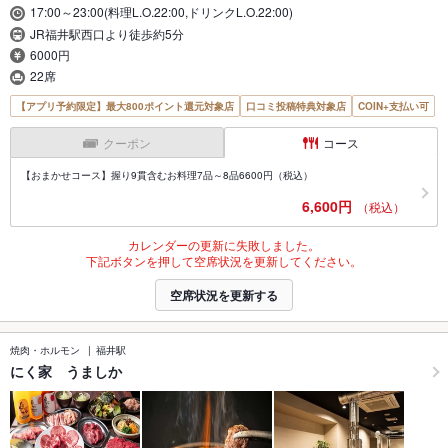
17:00～23:00(料理L.O.22:00,ドリンクL.O.22:00)
JR福井駅西口より徒歩約5分
6000円
22席
【アプリ予約限定】最大800ポイント還元対象店
口コミ投稿特典対象店
COIN+支払い可
クーポン
コース
【おまかせコース】握り9貫含むお料理7品～8品6600円（税込）
6,600円
（税込）
カレンダーの更新に失敗しました。
下記ボタンを押して空席状況を更新してください。
空席状況を更新する
焼肉・ホルモン
福井駅
にく家 うましか