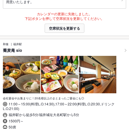
用意いたします。
カレンダーの更新に失敗しました。
下記ボタンを押して空席状況を更新してください。
空席状況を更新する
和食
福井駅
蕎麦庵 sio
会社宴会やお集まりに！20名様以上のまとまったご宴会にも◎
11:00～15:00(料理L.O.14:30),17:00～22:00(料理L.O.20:30,ドリンク
L.O.21:00)
福井駅から徒歩5分/福井城址大名町駅から5分
1500円～
50席