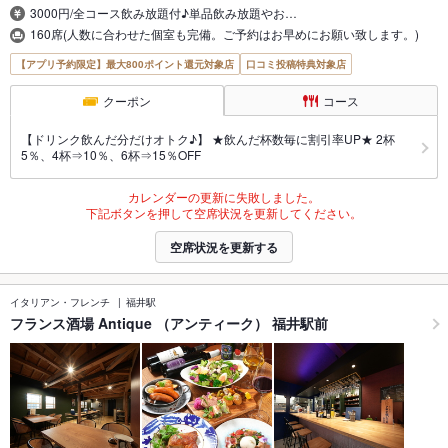
3000円/全コース飲み放題付♪単品飲み放題やお…
160席(人数に合わせた個室も完備。ご予約はお早めにお願い致します。)
【アプリ予約限定】最大800ポイント還元対象店
口コミ投稿特典対象店
クーポン
コース
【ドリンク飲んだ分だけオトク♪】 ★飲んだ杯数毎に割引率UP★ 2杯
5％、4杯⇒10％、6杯⇒15％OFF
カレンダーの更新に失敗しました。
下記ボタンを押して空席状況を更新してください。
空席状況を更新する
イタリアン・フレンチ
福井駅
フランス酒場 Antique （アンティーク） 福井駅前