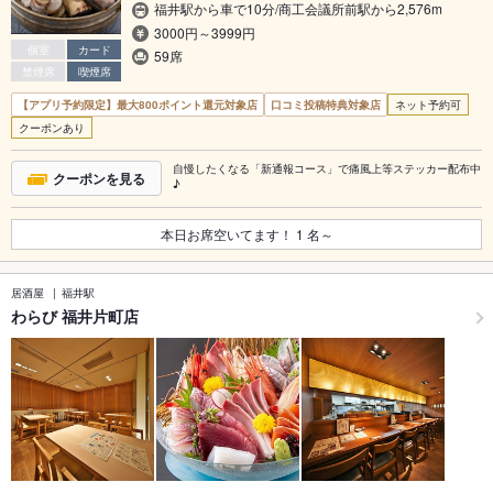
福井駅から車で10分/商工会議所前駅から2,576m
3000円～3999円
個室
カード
59席
禁煙席
喫煙席
【アプリ予約限定】最大800ポイント還元対象店
口コミ投稿特典対象店
ネット予約可
クーポンあり
自慢したくなる「新通報コース」で痛風上等ステッカー配布中
クーポンを見る
♪
本日お席空いてます！
1
名～
居酒屋
福井駅
わらび 福井片町店