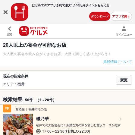
はじめてのアプリ予約で最大
1,000円分ポイントもらえる
ダウンロード
アプリで開く
戻る
マイメニュー
20人以上の宴会が可能なお店
大人数の宴会や飲み会ができるお店。大勢で楽しく盛り上がろう！
掲載情報について
現在の指定条件
変更
エリア：福井
検索結果
56件
（1～20件）
PR
居酒屋
福井市その他
磯乃華
福井での大型宴会に！新鮮な海の幸を愉しむ贅沢コースが充実
17:00～22:30(料理L.O.22:00)