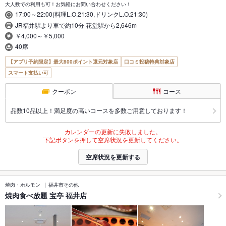
大人数での利用も可！お気軽にお問い合わせください！
17:00～22:00(料理L.O.21:30,ドリンクL.O.21:30)
JR福井駅より車で約10分 花堂駅から2,646m
￥4,000～￥5,000
40席
【アプリ予約限定】最大800ポイント還元対象店
口コミ投稿特典対象店
スマート支払い可
クーポン
コース
品数10品以上！満足度の高いコースを多数ご用意しております！
カレンダーの更新に失敗しました。
下記ボタンを押して空席状況を更新してください。
空席状況を更新する
焼肉・ホルモン
福井市その他
焼肉食べ放題 宝亭 福井店