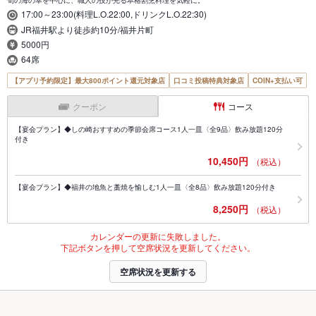
旬の海の幸を中心に、職人の技が光る本格割烹料理を気軽に。
17:00～23:00(料理L.O.22:00,ドリンクL.O.22:30)
JR福井駅より徒歩約10分/福井片町
5000円
64席
【アプリ予約限定】最大800ポイント還元対象店
口コミ投稿特典対象店
COIN+支払い可
クーポン
コース
【宴会プラン】◆しの崎おすすめの季節会席コース1人一皿〈全9品〉飲み放題120分
付き
10,450円
（税込）
【宴会プラン】◆福井の地魚と藁焼を愉しむ1人一皿〈全8品〉飲み放題120分付き
8,250円
（税込）
カレンダーの更新に失敗しました。
下記ボタンを押して空席状況を更新してください。
空席状況を更新する