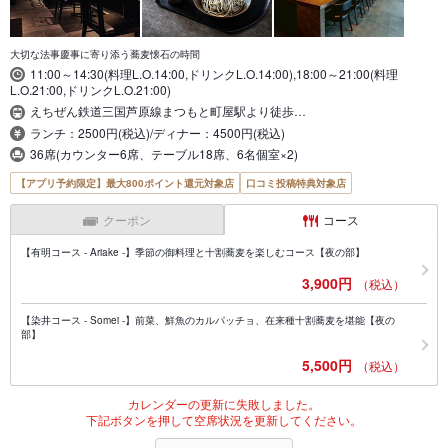
大切な法事慶事に寄り添う蕎麦懐石の時間
11:00～14:30(料理L.O.14:00,ドリンクL.O.14:00),18:00～21:00(料理
L.O.21:00,ドリンクL.O.21:00)
えちぜん鉄道三国芦原線まつもと町屋駅より徒歩…
ランチ：2500円(税込)/ディナー：4500円(税込)
36席(カウンター6席、テーブル18席、6名個室×2)
【アプリ予約限定】最大800ポイント還元対象店
口コミ投稿特典対象店
クーポン
コース
【有明コース - Ariake -】季節の御料理と十割蕎麦を楽しむコース【夜の部】
3,900円
（税込）
【染井コース - Somei -】前菜、鮮魚のカルパッチョ、在来種十割蕎麦を堪能【夜の
部】
5,500円
（税込）
カレンダーの更新に失敗しました。
下記ボタンを押して空席状況を更新してください。