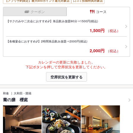
【アプリ予約限定】最大800ポイント還元対象店
口コミ投稿特典対象店
クーポン
コース
【サクのみや二次会におすすめ♪】単品飲み放題90分⇒1500円(税込)
1,500円
（税込）
【各種宴会におすすめ♪】2時間単品飲み放題⇒2000円(税込)
2,000円
（税込）
カレンダーの更新に失敗しました。
下記ボタンを押して空席状況を更新してください。
空席状況を更新する
和食
大和田・開発
蕎の膳 櫻庭