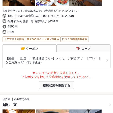
各種宴会承ります。最大20名までの貸切利用も可能でございます。
15:00～23:30(料理L.O.23:00,ドリンクL.O.23:00)
福井駅から徒歩5分 福井駅から261m
4500円
31席
【アプリ予約限定】最大800ポイント還元対象店
口コミ投稿特典対象店
クーポン
コース
【誕生日・記念日・歓送迎会にも♪】メッセージ付きデザートプレート
をご用意☆1,100円（税込）
カレンダーの更新に失敗しました。
下記ボタンを押して空席状況を更新してください。
空席状況を更新する
居酒屋
福井市その他
越彩 玄