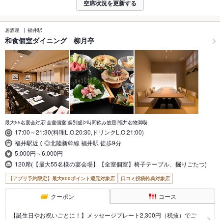
空席状況を更新する
居酒屋
福井駅
和食個室ダイニング 柳月亭
最大55名宴会対応!全室個室|個別盛|2時間飲み放題|福井名物満喫
17:00～21:30(料理L.O.20:30,ドリンクL.O.21:00)
福井駅近く◎北陸新幹線 福井駅 徒歩9分
5,000円～6,000円
120席(【最大55名様の宴会場】【全室個室】椅子テーブル、掘りごたつ)
【アプリ予約限定】最大800ポイント還元対象店
口コミ投稿特典対象店
クーポン
コース
【誕生日やお祝いごとに！】メッセージプレート2,300円（税抜）でご