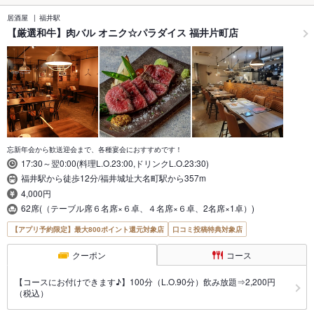
居酒屋
福井駅
【厳選和牛】肉バル オニク☆パラダイス 福井片町店
忘新年会から歓送迎会まで、各種宴会におすすめです！
17:30～翌0:00(料理L.O.23:00,ドリンクL.O.23:30)
福井駅から徒歩12分/福井城址大名町駅から357m
4,000円
62席(（テーブル席６名席×６卓、４名席×６卓、2名席×1卓）)
【アプリ予約限定】最大800ポイント還元対象店
口コミ投稿特典対象店
クーポン
コース
【コースにお付けできます♪】100分（L.O.90分）飲み放題⇒2,200円
（税込）