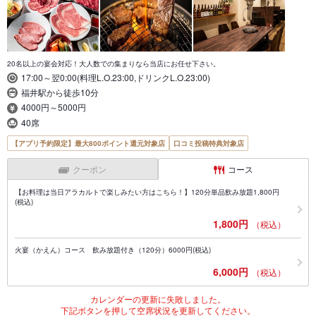
20名以上の宴会対応！大人数での集まりなら当店にお任せ下さい。
17:00～翌0:00(料理L.O.23:00,ドリンクL.O.23:00)
福井駅から徒歩10分
4000円～5000円
40席
【アプリ予約限定】最大800ポイント還元対象店
口コミ投稿特典対象店
クーポン
コース
【お料理は当日アラカルトで楽しみたい方はこちら！】120分単品飲み放題1,800円
(税込)
1,800円
（税込）
火宴（かえん）コース 飲み放題付き（120分）6000円(税込)
6,000円
（税込）
カレンダーの更新に失敗しました。
下記ボタンを押して空席状況を更新してください。