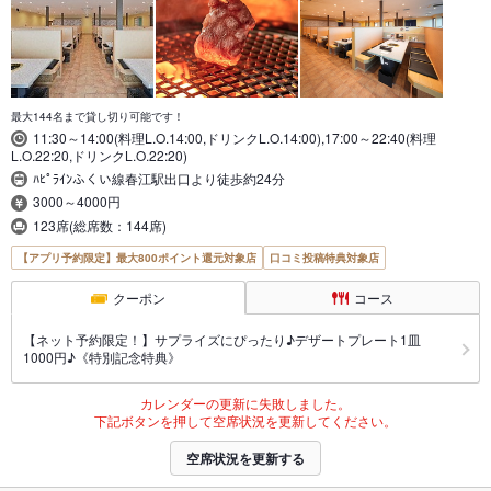
最大144名まで貸し切り可能です！
11:30～14:00(料理L.O.14:00,ドリンクL.O.14:00),17:00～22:40(料理
L.O.22:20,ドリンクL.O.22:20)
ﾊﾋﾟﾗｲﾝふくい線春江駅出口より徒歩約24分
3000～4000円
123席(総席数：144席)
【アプリ予約限定】最大800ポイント還元対象店
口コミ投稿特典対象店
クーポン
コース
【ネット予約限定！】サプライズにぴったり♪デザートプレート1皿
1000円♪《特別記念特典》
カレンダーの更新に失敗しました。
下記ボタンを押して空席状況を更新してください。
空席状況を更新する