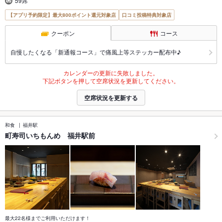
59席
【アプリ予約限定】最大800ポイント還元対象店
口コミ投稿特典対象店
クーポン
コース
自慢したくなる「新通報コース」で痛風上等ステッカー配布中♪
カレンダーの更新に失敗しました。
下記ボタンを押して空席状況を更新してください。
空席状況を更新する
和食
福井駅
町寿司いちもんめ 福井駅前
最大22名様までご利用いただけます！