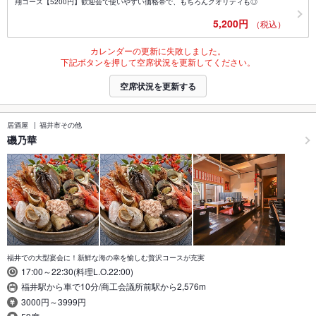
翔コース【5200円】歓迎会で使いやすい価格帯で、もちろんクオリティも◎
5,200円
（税込）
カレンダーの更新に失敗しました。
下記ボタンを押して空席状況を更新してください。
空席状況を更新する
居酒屋
福井市その他
磯乃華
福井での大型宴会に！新鮮な海の幸を愉しむ贅沢コースが充実
17:00～22:30(料理L.O.22:00)
福井駅から車で10分/商工会議所前駅から2,576m
3000円～3999円