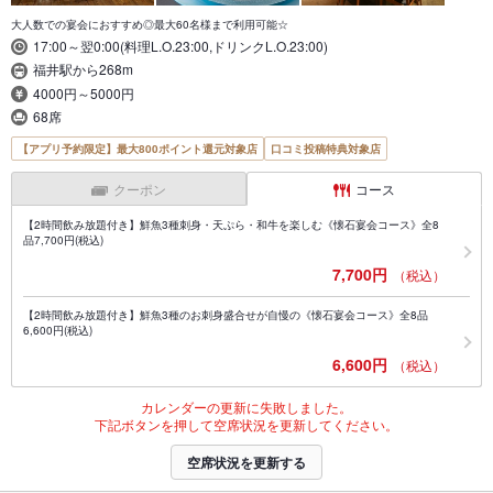
大人数での宴会におすすめ◎最大60名様まで利用可能☆
17:00～翌0:00(料理L.O.23:00,ドリンクL.O.23:00)
福井駅から268m
4000円～5000円
68席
【アプリ予約限定】最大800ポイント還元対象店
口コミ投稿特典対象店
クーポン
コース
【2時間飲み放題付き】鮮魚3種刺身・天ぷら・和牛を楽しむ《懐石宴会コース》全8
品7,700円(税込)
7,700円
（税込）
【2時間飲み放題付き】鮮魚3種のお刺身盛合せが自慢の《懐石宴会コース》全8品
6,600円(税込)
6,600円
（税込）
カレンダーの更新に失敗しました。
下記ボタンを押して空席状況を更新してください。
空席状況を更新する