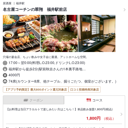
居酒屋
福井駅
名古屋コーチンの翠翔 福井駅前店
穴場の宴会店、ちょい飲みや女子会に最適。アットホームな空間。
17:00～翌0:00(料理L.O.23:00,ドリンクL.O.23:00)
福井駅から徒歩2分(駅前秋吉さんの1本裏手路地…
4000円
74席(カウンター8席、他テーブル、掘りごたつ、個室がございます。)
【アプリ予約限定】最大800ポイント還元対象店
口コミ投稿特典対象店
クーポン
コース
【お料理は当日アラカルトで楽しみたい方はこちら！】単品飲み放題1,800円(税込)
1,800円
（税込）