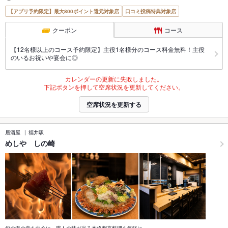
【アプリ予約限定】最大800ポイント還元対象店
口コミ投稿特典対象店
クーポン
コース
【12名様以上のコース予約限定】主役1名様分のコース料金無料！主役
のいるお祝いや宴会に◎
カレンダーの更新に失敗しました。
下記ボタンを押して空席状況を更新してください。
空席状況を更新する
居酒屋
福井駅
めしや しの崎