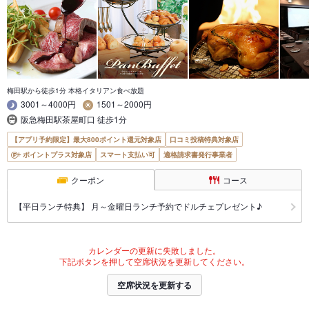
梅田駅から徒歩1分 本格イタリアン食べ放題
3001～4000円
1501～2000円
阪急梅田駅茶屋町口 徒歩1分
【アプリ予約限定】最大800ポイント還元対象店
口コミ投稿特典対象店
ポイントプラス対象店
スマート支払い可
適格請求書発行事業者
クーポン
コース
【平日ランチ特典】 月～金曜日ランチ予約でドルチェプレゼント♪
カレンダーの更新に失敗しました。
下記ボタンを押して空席状況を更新してください。
空席状況を更新する