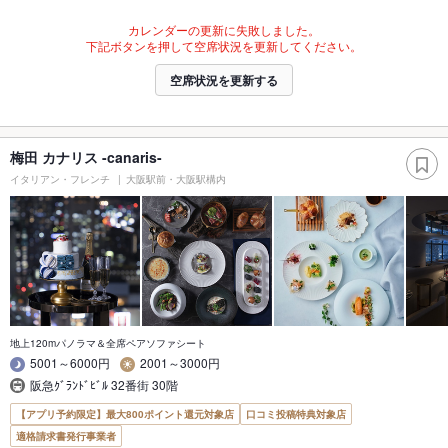
カレンダーの更新に失敗しました。
下記ボタンを押して空席状況を更新してください。
空席状況を更新する
梅田 カナリス -canaris-
イタリアン・フレンチ
大阪駅前・大阪駅構内
地上120mパノラマ＆全席ペアソファシート
5001～6000円
2001～3000円
阪急ｸﾞﾗﾝﾄﾞﾋﾞﾙ 32番街 30階
【アプリ予約限定】最大800ポイント還元対象店
口コミ投稿特典対象店
適格請求書発行事業者