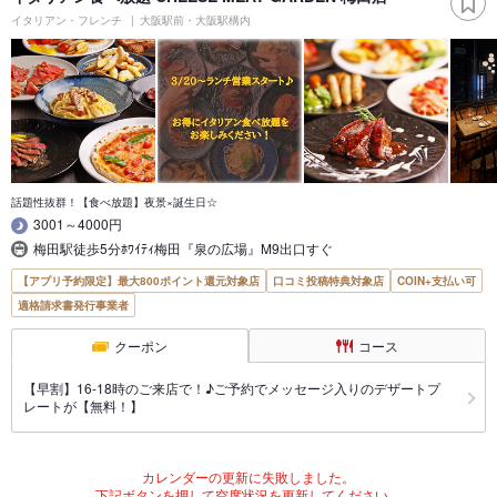
イタリアン・フレンチ
大阪駅前・大阪駅構内
話題性抜群！【食べ放題】夜景×誕生日☆
3001～4000円
梅田駅徒歩5分ﾎﾜｲﾃｨ梅田『泉の広場』M9出口すぐ
【アプリ予約限定】最大800ポイント還元対象店
口コミ投稿特典対象店
COIN+支払い可
適格請求書発行事業者
クーポン
コース
【早割】16-18時のご来店で！♪ご予約でメッセージ入りのデザートプ
レートが【無料！】
カレンダーの更新に失敗しました。
下記ボタンを押して空席状況を更新してください。