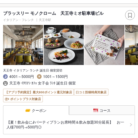
ブラッスリー モノクローム 天王寺ミオ駐車場ビル
イタリアン・フレンチ
天王寺駅
天王寺 イタリアン ランチ 誕生日 個室貸切
4001～5000円
1001～1500円
天王寺 ｲﾀﾘｱﾝ ｶﾌｪ 女子会 ﾗﾝﾁ 誕生日 個室
【アプリ予約限定】最大800ポイント還元対象店
口コミ投稿特典対象店
ポイントプラス対象店
クーポン
コース
【夏！飲み会に♪パーティプランお席時間＆飲み放題30分延長】 お一
人様700円→500円◎