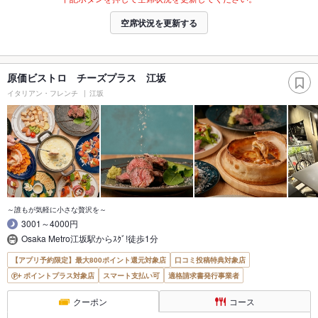
空席状況を更新する
原価ビストロ チーズプラス 江坂
イタリアン・フレンチ
江坂
～誰もが気軽に小さな贅沢を～
3001～4000円
Osaka Metro江坂駅からｽｸﾞ!徒歩1分
【アプリ予約限定】最大800ポイント還元対象店
口コミ投稿特典対象店
ポイントプラス対象店
スマート支払い可
適格請求書発行事業者
クーポン
コース