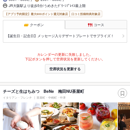
JR大阪駅より徒歩5分/うめきたｸﾞﾘｰﾝﾌﾟﾚｲｽ最上階
【アプリ予約限定】最大800ポイント還元対象店
口コミ投稿特典対象店
クーポン
コース
【誕生日・記念日】メッセージ入りデザートプレートでサプライズ！
カレンダーの更新に失敗しました。
下記ボタンを押して空席状況を更新してください。
空席状況を更新する
チーズと生はちみつ BeNe 梅田NU茶屋町
イタリアン・フレンチ
茶屋町・中崎町・中津