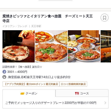
窯焼きピッツァとイタリアン食べ放題 チーズミート天王
寺店
イタリアン・フレンチ
天王寺駅
話題性抜群！【食べ放題】誕生日☆
3001～4000円
.御堂筋線,谷町線天王寺駅14出口より徒歩約3分
【アプリ予約限定】最大800ポイント還元対象店
口コミ投稿特典対象店
クーポン
コース
ご予約でメッセージ入りのデザートプレート2200円が半額の1100円