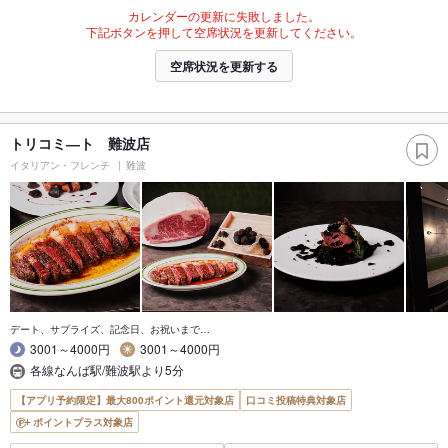
カレンダーの更新に失敗しました。
下記ボタンを押して空席状況を更新してください。
空席状況を更新する
トリコミ―ト 難波店
イタリアン・フレンチ
難波
デート、サプライズ、記念日、お祝いまで…
3001～4000円
3001～4000円
各線なんば駅/難波駅より5分
【アプリ予約限定】最大800ポイント還元対象店
口コミ投稿特典対象店
ポイントプラス対象店