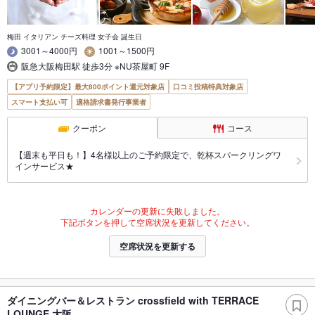
梅田 イタリアン チーズ料理 女子会 誕生日
3001～4000円
1001～1500円
阪急大阪梅田駅 徒歩3分 ※NU茶屋町 9F
【アプリ予約限定】最大800ポイント還元対象店
口コミ投稿特典対象店
スマート支払い可
適格請求書発行事業者
クーポン
コース
【週末も平日も！】4名様以上のご予約限定で、乾杯スパークリングワ
インサービス★
カレンダーの更新に失敗しました。
下記ボタンを押して空席状況を更新してください。
空席状況を更新する
ダイニングバー＆レストラン crossfield with TERRACE
LOUNGE 大阪