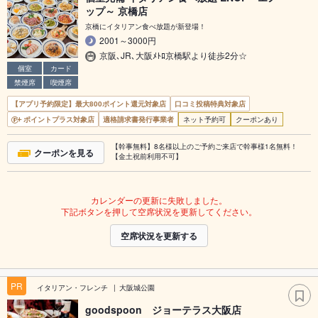
ップ～ 京橋店
京橋にイタリアン食べ放題が新登場！
2001～3000円
京阪､JR､大阪ﾒﾄﾛ京橋駅より徒歩2分☆
個室
カード
禁煙席
喫煙席
【アプリ予約限定】最大800ポイント還元対象店
口コミ投稿特典対象店
ポイントプラス対象店
適格請求書発行事業者
ネット予約可
クーポンあり
【幹事無料】8名様以上のご予約ご来店で幹事様1名無料！
クーポンを見る
【金土祝前利用不可】
カレンダーの更新に失敗しました。
下記ボタンを押して空席状況を更新してください。
空席状況を更新する
PR
イタリアン・フレンチ
大阪城公園
goodspoon ジョーテラス大阪店