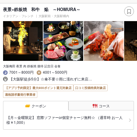
夜景×鉄板焼 和牛 焔 ～HOMURA～
イタリアン・フレンチ
大阪駅前・大阪駅構内
大阪梅田 夜景 肉 鉄板焼 接待 記念日 会食
7001～8000円
4001～5000円
【大阪駅徒歩5分】☆傘不要☆雨に濡れずに来店…
【アプリ予約限定】最大800ポイント還元対象店
口コミ投稿特典対象店
適格請求書発行事業者
クーポン
コース
【月～金曜限定】 窓際ソファーor個室チャージ無料☆ （通常時 お一人
様￥1,000）