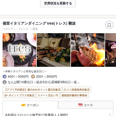
空席状況を更新する
個室イタリアンダイニング tres(トレス) 難波
イタリアン・フレンチ
難波
～本格イタリアンと特別な誕生日に～
4001～5000円
2001～3000円
なんば駅14番出口～徒歩3分/心斎橋駅4B出口～徒…
【アプリ予約限定】最大800ポイント還元対象店
口コミ投稿特典対象店
ポイントプラス対象店
スマート支払い可
適格請求書発行事業者
クーポン
コース
6名様以上のコース御予約で幹事様１人無料!!