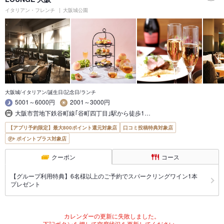
イタリアン・フレンチ
大阪城公園
大阪城/イタリアン/誕生日/記念日/ランチ
5001～6000円
2001～3000円
大阪市営地下鉄谷町線｢谷町四丁目｣駅から徒歩1…
【アプリ予約限定】最大800ポイント還元対象店
口コミ投稿特典対象店
ポイントプラス対象店
クーポン
コース
【グループ利用特典】6名様以上のご予約でスパークリングワイン1本
プレゼント
カレンダーの更新に失敗しました。
下記ボタンを押して空席状況を更新してください。