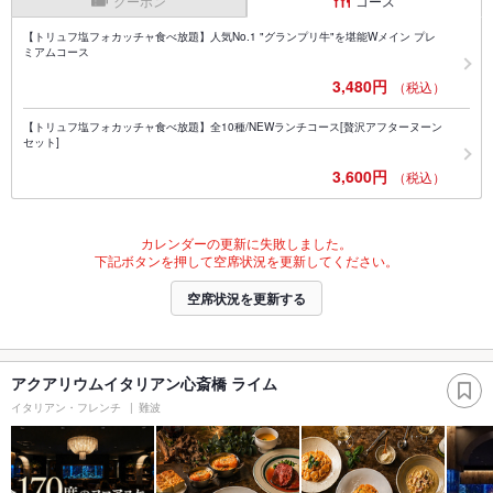
クーポン
コース
【トリュフ塩フォカッチャ食べ放題】人気No.1 "グランプリ牛"を堪能Wメイン プレ
ミアムコース
3,480円
（税込）
【トリュフ塩フォカッチャ食べ放題】全10種/NEWランチコース[贅沢アフターヌーン
セット]
3,600円
（税込）
カレンダーの更新に失敗しました。
下記ボタンを押して空席状況を更新してください。
空席状況を更新する
アクアリウムイタリアン心斎橋 ライム
イタリアン・フレンチ
難波