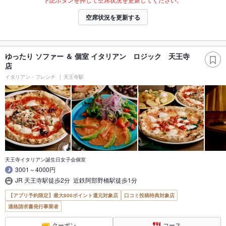
空席状況を更新する
ゆったり ソファー ＆ 個室 イタリアン ロジック 天王寺
店
イタリアン・フレンチ
天王寺駅
天王寺イタリアン誕生日女子会個室
3001～4000円
JR 天王寺駅徒歩2分 近鉄阿部野橋駅徒歩1分
【アプリ予約限定】最大800ポイント還元対象店
口コミ投稿特典対象店
適格請求書発行事業者
クーポン
コース