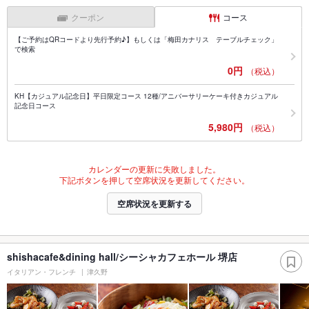
クーポン
コース
【ご予約はQRコードより先行予約♪】もしくは「梅田カナリス テーブルチェック」
で検索
0円
（税込）
KH【カジュアル記念日】平日限定コース 12種/アニバーサリーケーキ付きカジュアル
記念日コース
5,980円
（税込）
カレンダーの更新に失敗しました。
下記ボタンを押して空席状況を更新してください。
空席状況を更新する
shishacafe&dining hall/シーシャカフェホール 堺店
イタリアン・フレンチ
津久野