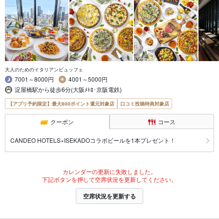
大人のためのイタリアンビュッフェ
7001～8000円
4001～5000円
淀屋橋駅から徒歩6分(大阪ﾒﾄﾛ･京阪電鉄)
【アプリ予約限定】最大800ポイント還元対象店
口コミ投稿特典対象店
クーポン
コース
CANDEO HOTELS×ISEKADOコラボビールを1本プレゼント！
カレンダーの更新に失敗しました。
下記ボタンを押して空席状況を更新してください。
空席状況を更新する