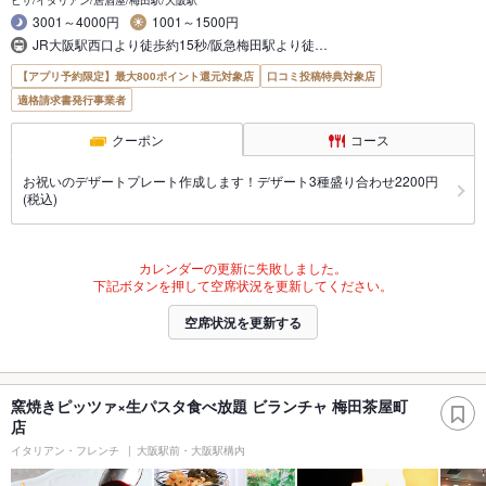
3001～4000円
1001～1500円
JR大阪駅西口より徒歩約15秒/阪急梅田駅より徒…
【アプリ予約限定】最大800ポイント還元対象店
口コミ投稿特典対象店
適格請求書発行事業者
クーポン
コース
お祝いのデザートプレート作成します！デザート3種盛り合わせ2200円
(税込)
カレンダーの更新に失敗しました。
下記ボタンを押して空席状況を更新してください。
空席状況を更新する
窯焼きピッツァ×生パスタ食べ放題 ビランチャ 梅田茶屋町
店
イタリアン・フレンチ
大阪駅前・大阪駅構内