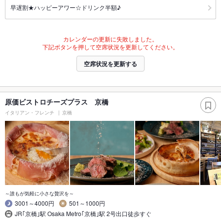
早遅割★ハッピーアワー☆ドリンク半額♪
カレンダーの更新に失敗しました。
下記ボタンを押して空席状況を更新してください。
空席状況を更新する
原価ビストロチーズプラス 京橋
イタリアン・フレンチ
京橋
～誰もが気軽に小さな贅沢を～
3001～4000円
501～1000円
JR｢京橋｣駅 Osaka Metro｢京橋｣駅 2号出口徒歩すぐ