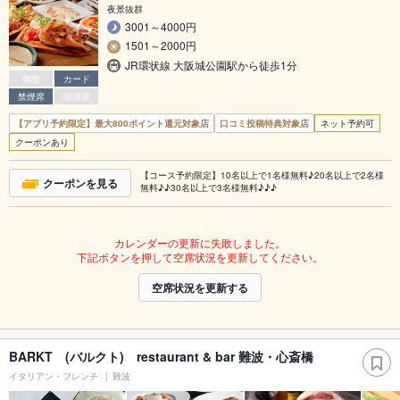
夜景抜群
3001～4000円
1501～2000円
JR環状線 大阪城公園駅から徒歩1分
個室
カード
禁煙席
喫煙席
【アプリ予約限定】最大800ポイント還元対象店
口コミ投稿特典対象店
ネット予約可
クーポンあり
【コース予約限定】10名以上で1名様無料♪20名以上で2名様
クーポンを見る
無料♪♪30名以上で3名様無料♪♪♪
カレンダーの更新に失敗しました。
下記ボタンを押して空席状況を更新してください。
空席状況を更新する
BARKT (バルクト) restaurant & bar 難波・心斎橋
イタリアン・フレンチ
難波