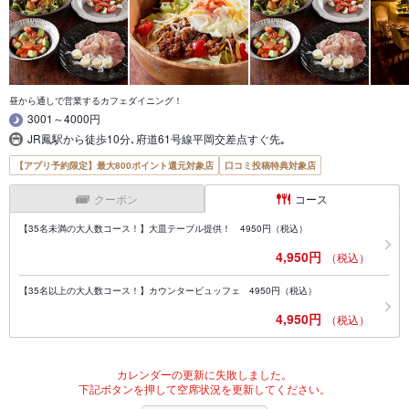
昼から通しで営業するカフェダイニング！
3001～4000円
JR鳳駅から徒歩10分､府道61号線平岡交差点すぐ先｡
【アプリ予約限定】最大800ポイント還元対象店
口コミ投稿特典対象店
クーポン
コース
【35名未満の大人数コース！】大皿テーブル提供！ 4950円（税込）
4,950円
（税込）
【35名以上の大人数コース！】カウンタービュッフェ 4950円（税込）
4,950円
（税込）
カレンダーの更新に失敗しました。
下記ボタンを押して空席状況を更新してください。