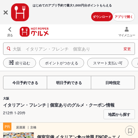
はじめてのアプリ予約で最大
1,000円分ポイントもらえる
ダウンロード
アプリで開く
戻る
マイメニュー
大阪 イタリアン・フレンチ 個室あり
変更
絞り込む
ポイントがつかえる
スマート支払い可
今日予約できる
明日予約できる
日時指定
大阪
イタリアン・フレンチ | 個室ありのグルメ・クーポン情報
212件 1-20件
地図から探す
PR
居酒屋
京橋
個室完備 イタリアン食べ放題 ENOP～エノ