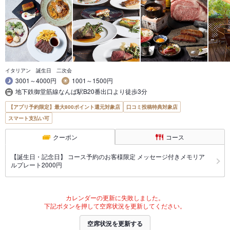
イタリアン 誕生日 二次会
3001～4000円
1001～1500円
地下鉄御堂筋線なんば駅B20番出口より徒歩3分
【アプリ予約限定】最大800ポイント還元対象店
口コミ投稿特典対象店
スマート支払い可
クーポン
コース
【誕生日・記念日】 コース予約のお客様限定 メッセージ付きメモリア
ルプレート2000円
カレンダーの更新に失敗しました。
下記ボタンを押して空席状況を更新してください。
空席状況を更新する