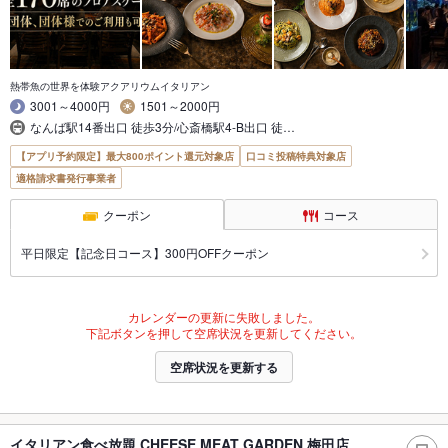
熱帯魚の世界を体験アクアリウムイタリアン
3001～4000円
1501～2000円
なんば駅14番出口 徒歩3分/心斎橋駅4-B出口 徒…
【アプリ予約限定】最大800ポイント還元対象店
口コミ投稿特典対象店
適格請求書発行事業者
クーポン
コース
平日限定【記念日コース】300円OFFクーポン
カレンダーの更新に失敗しました。
下記ボタンを押して空席状況を更新してください。
空席状況を更新する
イタリアン食べ放題 CHEESE MEAT GARDEN 梅田店