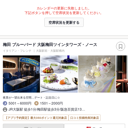
カレンダーの更新に失敗しました。
下記ボタンを押して空席状況を更新してください。
空席状況を更新する
梅田 ブルーバード 大阪梅田ツインタワーズ・ノース
イタリアン・フレンチ
大阪駅前・大阪駅構内
夜景が一望出来る空間…デート・記念日に☆
5001～6000円
1501～2000円
JR大阪駅 徒歩1分/梅田駅徒歩3分/阪急百貨店13…
【アプリ予約限定】最大350ポイント還元対象店
口コミ投稿特典対象店