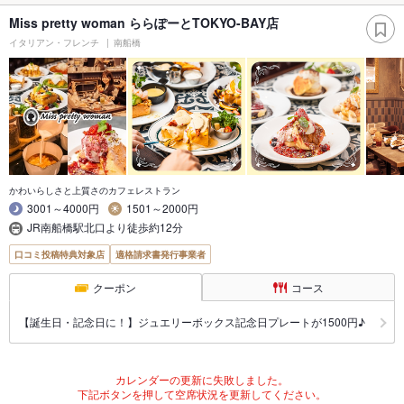
Miss pretty woman ららぽーとTOKYO-BAY店
イタリアン・フレンチ
南船橋
かわいらしさと上質さのカフェレストラン
3001～4000円
1501～2000円
JR南船橋駅北口より徒歩約12分
口コミ投稿特典対象店
適格請求書発行事業者
クーポン
コース
【誕生日・記念日に！】ジュエリーボックス記念日プレートが1500円♪
カレンダーの更新に失敗しました。
下記ボタンを押して空席状況を更新してください。