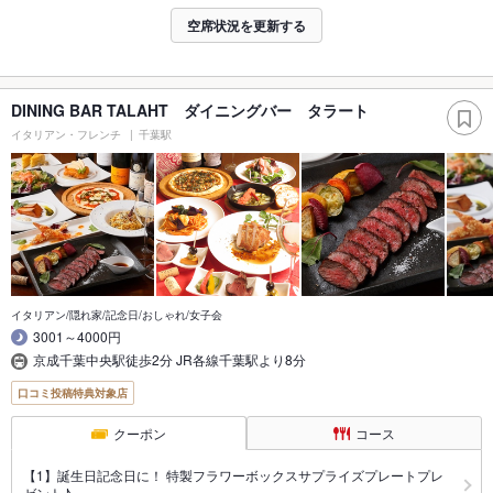
空席状況を更新する
DINING BAR TALAHT ダイニングバー タラート
イタリアン・フレンチ
千葉駅
イタリアン/隠れ家/記念日/おしゃれ/女子会
3001～4000円
京成千葉中央駅徒歩2分 JR各線千葉駅より8分
口コミ投稿特典対象店
クーポン
コース
【1】誕生日記念日に！ 特製フラワーボックスサプライズプレートプレ
ゼント♪