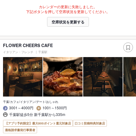
カレンダーの更新に失敗しました。
下記ボタンを押して空席状況を更新してください。
空席状況を更新する
FLOWER CHEERS CAFE
イタリアン・フレンチ
千葉駅
千葉/カフェ/イタリアン/デート/おしゃれ
3001～4000円
1001～1500円
千葉駅徒歩5分 新千葉駅から335m
【アプリ予約限定】最大800ポイント還元対象店
口コミ投稿特典対象店
適格請求書発行事業者