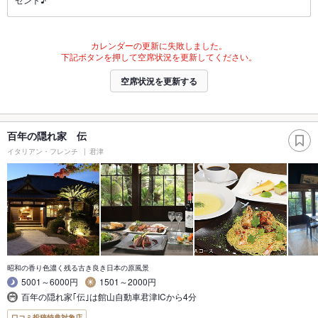
カレンダーの更新に失敗しました。
下記ボタンを押して空席状況を更新してください。
空席状況を更新する
百年の隠れ家 伝
イタリアン・フレンチ
君津
昭和の香り色濃く残る古き良き日本の原風景
5001～6000円
1501～2000円
百年の隠れ家｢伝｣は館山自動車君津ICから4分
口コミ投稿特典対象店