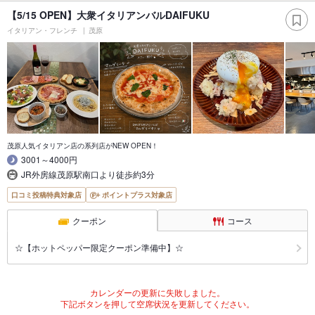
【5/15 OPEN】大衆イタリアンバルDAIFUKU
イタリアン・フレンチ
茂原
茂原人気イタリアン店の系列店がNEW OPEN！
3001～4000円
JR外房線茂原駅南口より徒歩約3分
口コミ投稿特典対象店
ポイントプラス対象店
クーポン
コース
☆【ホットペッパー限定クーポン準備中】☆
カレンダーの更新に失敗しました。
下記ボタンを押して空席状況を更新してください。