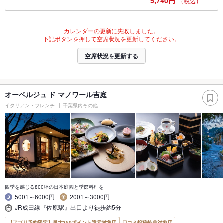
5,740円
（税込）
カレンダーの更新に失敗しました。
下記ボタンを押して空席状況を更新してください。
空席状況を更新する
オーベルジュ ド マノワール吉庭
イタリアン・フレンチ
千葉県内その他
四季を感じる800坪の日本庭園と季節料理を
5001～6000円
2001～3000円
JR成田線『佐原駅』出口より徒歩約5分
【アプリ予約限定】最大350ポイント還元対象店
口コミ投稿特典対象店