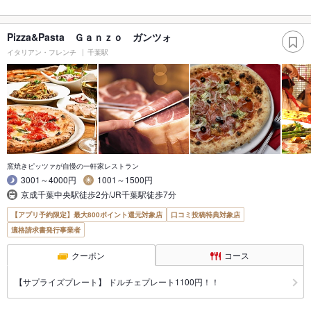
Pizza&Pasta Ｇａｎｚｏ ガンツォ
イタリアン・フレンチ
千葉駅
窯焼きピッツァが自慢の一軒家レストラン
3001～4000円
1001～1500円
京成千葉中央駅徒歩2分/JR千葉駅徒歩7分
【アプリ予約限定】最大800ポイント還元対象店
口コミ投稿特典対象店
適格請求書発行事業者
クーポン
コース
【サプライズプレート】 ドルチェプレート1100円！！