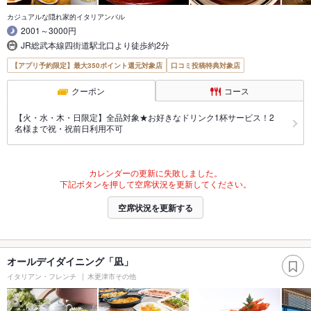
カジュアルな隠れ家的イタリアンバル
2001～3000円
JR総武本線四街道駅北口より徒歩約2分
【アプリ予約限定】最大350ポイント還元対象店
口コミ投稿特典対象店
クーポン
コース
【火・水・木・日限定】全品対象★お好きなドリンク1杯サービス！2
名様まで祝・祝前日利用不可
カレンダーの更新に失敗しました。
下記ボタンを押して空席状況を更新してください。
空席状況を更新する
オールデイダイニング「凪」
イタリアン・フレンチ
木更津市その他