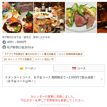
松戸駅3分/女子会・誕生日・貸切におすすめ
4001～5000円
松戸駅西口徒歩3分♪
【アプリ予約限定】最大350ポイント還元対象店
口コミ投稿特典対象店
ポイントプラス対象店
スマート支払い可
クーポン
コース
スタンダードコース、女子会コース 期間限定で＋2,000円で飲み放題！
（女子会コースは3h！）
カレンダーの更新に失敗しました。
下記ボタンを押して空席状況を更新してください。