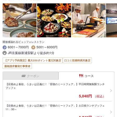
開放感溢れるビュッフェレストラン
6001～7000円
5001～6000円
JR京葉線新浦安駅より徒歩約1分
【アプリ予約限定】最大350ポイント還元対象店
口コミ投稿特典対象店
適格請求書発行事業者
クーポン
コース
【目覚めよ食欲、うまいは正義だ！「背徳のミートフェア」】平日時間無制限ランチ
ブッフェ
5,040円
（税込）
【目覚めよ食欲、うまいは正義だ！「背徳のミートフェア」】土日祝ランチブッフェ
11：30～