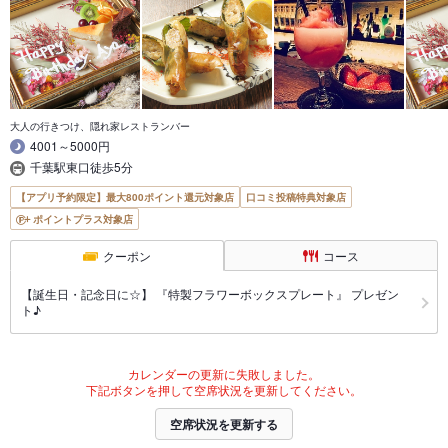
大人の行きつけ、隠れ家レストランバー
4001～5000円
千葉駅東口徒歩5分
【アプリ予約限定】最大800ポイント還元対象店
口コミ投稿特典対象店
ポイントプラス対象店
クーポン
コース
【誕生日・記念日に☆】 『特製フラワーボックスプレート』 プレゼン
ト♪
カレンダーの更新に失敗しました。
下記ボタンを押して空席状況を更新してください。
空席状況を更新する