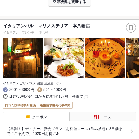
空席状況を更新する
イタリアンバル マリノステリア 本八幡店
イタリアン・フレンチ
本八幡
イタリアン ピザ パスタ 個室 居酒屋 バル
2001～3000円
501～1000円
JR本八幡ｼｬﾎﾟｰ口から徒歩1分! 八幡一番街です!
口コミ投稿特典対象店
適格請求書発行事業者
クーポン
コース
【早割！】ディナーご宴会プラン（お料理コース+飲み放題）2日前ま
でにご予約で、1020円お得に♪