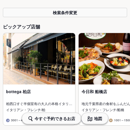
検索条件変更
ピックアップ店舗
bottega 柏店
今日和 船橋店
柏西口すぐ半個室有の大人の本格イタリ…
地元千葉県産の食材をふんだ
イタリアン・フレンチ/柏
イタリアン・フレンチ/船橋
今すぐ予約できるお店
地図
3001～4000円
1001～1500円
2001～3000円
1001～150