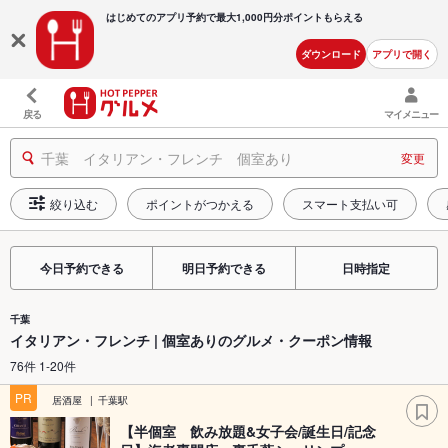
はじめてのアプリ予約で最大
1,000円分ポイントもらえる
ダウンロード
アプリで開く
戻る
マイメニュー
千葉 イタリアン・フレンチ 個室あり
変更
絞り込む
ポイントがつかえる
スマート支払い可
今日予約できる
明日予約できる
日時指定
千葉
イタリアン・フレンチ | 個室ありのグルメ・クーポン情報
76件 1-20件
PR
居酒屋
千葉駅
【半個室 飲み放題&女子会/誕生日/記念