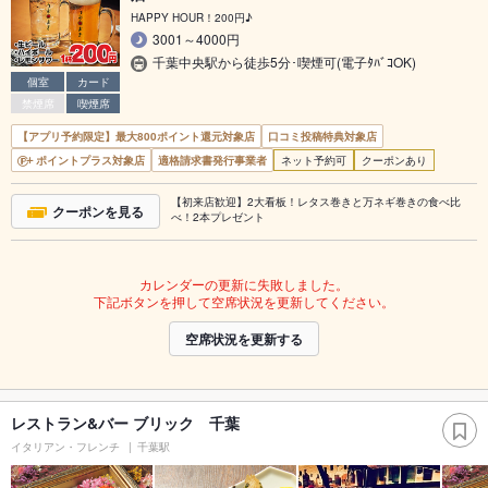
HAPPY HOUR！200円♪
3001～4000円
千葉中央駅から徒歩5分･喫煙可(電子ﾀﾊﾞｺOK)
個室
カード
禁煙席
喫煙席
【アプリ予約限定】最大800ポイント還元対象店
口コミ投稿特典対象店
ポイントプラス対象店
適格請求書発行事業者
ネット予約可
クーポンあり
【初来店歓迎】2大看板！レタス巻きと万ネギ巻きの食べ比
クーポンを見る
べ！2本プレゼント
カレンダーの更新に失敗しました。
下記ボタンを押して空席状況を更新してください。
空席状況を更新する
レストラン&バー ブリック 千葉
イタリアン・フレンチ
千葉駅