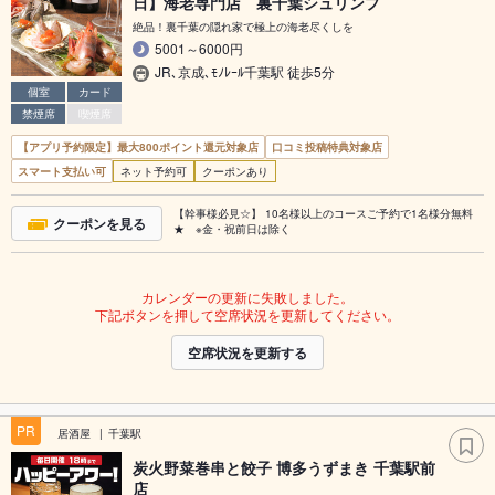
日】海老専門店 裏千葉シュリンプ
絶品！裏千葉の隠れ家で極上の海老尽くしを
5001～6000円
JR､京成､ﾓﾉﾚｰﾙ千葉駅 徒歩5分
個室
カード
禁煙席
喫煙席
【アプリ予約限定】最大800ポイント還元対象店
口コミ投稿特典対象店
スマート支払い可
ネット予約可
クーポンあり
【幹事様必見☆】 10名様以上のコースご予約で1名様分無料
クーポンを見る
★ ※金・祝前日は除く
カレンダーの更新に失敗しました。
下記ボタンを押して空席状況を更新してください。
空席状況を更新する
PR
居酒屋
千葉駅
炭火野菜巻串と餃子 博多うずまき 千葉駅前
店