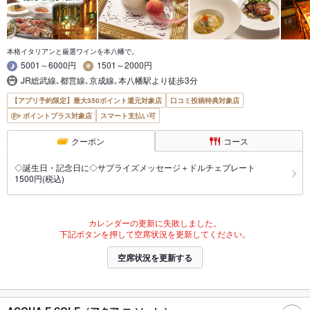
本格イタリアンと厳選ワインを本八幡で。
5001～6000円
1501～2000円
JR総武線､都営線､京成線､本八幡駅より徒歩3分
【アプリ予約限定】最大350ポイント還元対象店
口コミ投稿特典対象店
ポイントプラス対象店
スマート支払い可
クーポン
コース
◇誕生日・記念日に◇サプライズメッセージ＋ドルチェプレート
1500円(税込)
カレンダーの更新に失敗しました。
下記ボタンを押して空席状況を更新してください。
空席状況を更新する