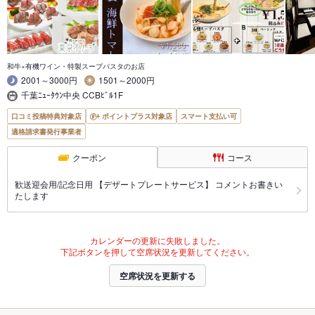
和牛×有機ワイン・特製スープパスタのお店
2001～3000円
1501～2000円
千葉ﾆｭｰﾀｳﾝ中央 CCBﾋﾞﾙ1F
口コミ投稿特典対象店
ポイントプラス対象店
スマート支払い可
適格請求書発行事業者
クーポン
コース
歓送迎会用/記念日用 【デザートプレートサービス】 コメントお書きい
たします
カレンダーの更新に失敗しました。
下記ボタンを押して空席状況を更新してください。
空席状況を更新する