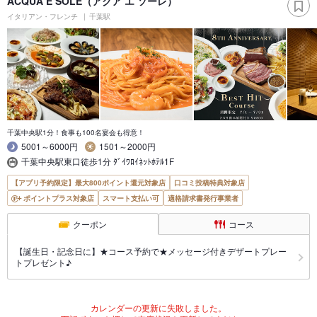
ACQUA E SOLE（アクア エ ソーレ）
イタリアン・フレンチ
千葉駅
千葉中央駅1分！食事も100名宴会も得意！
5001～6000円
1501～2000円
千葉中央駅東口徒歩1分 ﾀﾞｲﾜﾛｲﾈｯﾄﾎﾃﾙ1F
【アプリ予約限定】最大800ポイント還元対象店
口コミ投稿特典対象店
ポイントプラス対象店
スマート支払い可
適格請求書発行事業者
クーポン
コース
【誕生日・記念日に】★コース予約で★メッセージ付きデザートプレー
トプレゼント♪
カレンダーの更新に失敗しました。