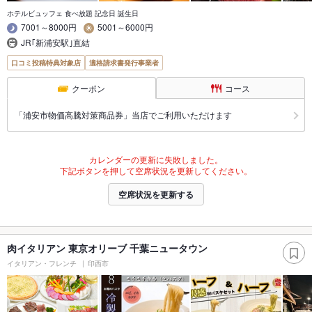
ホテルビュッフェ 食べ放題 記念日 誕生日
7001～8000円
5001～6000円
JR｢新浦安駅｣直結
口コミ投稿特典対象店
適格請求書発行事業者
クーポン
コース
「浦安市物価高騰対策商品券」当店でご利用いただけます
カレンダーの更新に失敗しました。
下記ボタンを押して空席状況を更新してください。
空席状況を更新する
肉イタリアン 東京オリーブ 千葉ニュータウン
イタリアン・フレンチ
印西市