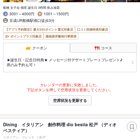
船橋 女子会 個室 誕生日 3時間 飲み放題
3001～4000円
1001～1500円
京成/JR船橋駅南口徒歩3分
【アプリ予約限定】最大350ポイント還元対象店
口コミ投稿特典対象店
ポイントプラス対象店
適格請求書発行事業者
クーポン
コース
★誕生日・記念日特典★ メッセージ付デザートプレートプレゼント♪
席のみ予約も可！
カレンダーの更新に失敗しました。
下記ボタンを押して空席状況を更新してください。
空席状況を更新する
Dining イタリアン 創作料理 dio bestia 松戸 （ディオ
ベスティア）
イタリアン・フレンチ
松戸