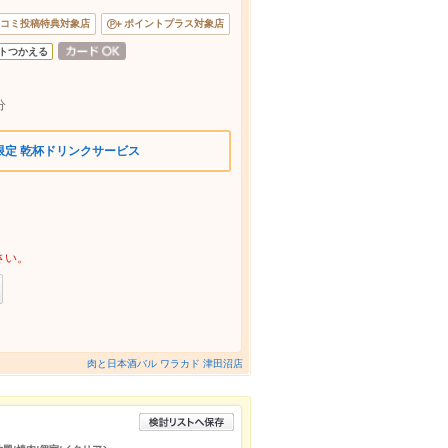
コミ投稿特典対象店
ポイントプラス対象店
トつかえる
1分
限定 乾杯ドリンクサービス
さい。
肉と日本酒バル ワラカド 津田沼店