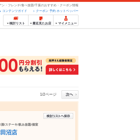
アン・フレンチ/食べ放題/千葉のおすすめ・クーポン情報
コンテンツガイド
クーポン 予約 ホットペッパー
検討リスト
最近見たお店
マイメニュー
1/2ページ
本酒/ステーキ/飲み放題/個室
津田沼店
！