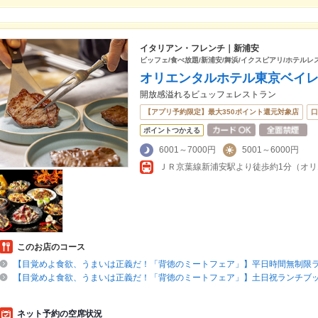
イタリアン・フレンチ｜新浦安
ビッフェ/食べ放題/新浦安/舞浜/イクスピアリ/ホテルレ
オリエンタルホテル東京ベイ
開放感溢れるビュッフェレストラン
【アプリ予約限定】最大350ポイント還元対象店
口
ポイントつかえる
6001～7000円
5001～6000円
ＪＲ京葉線新浦安駅より徒歩約1分（オリ
このお店のコース
【目覚めよ食欲、うまいは正義だ！「背徳のミートフェア」】平日時間無制限
【目覚めよ食欲、うまいは正義だ！「背徳のミートフェア」】土日祝ランチブッフ
ネット予約の空席状況