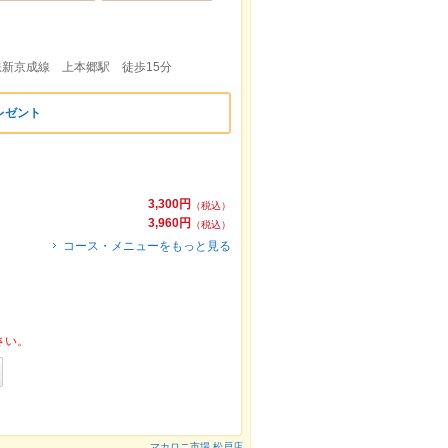
電鉄新京成線 上本郷駅 徒歩15分
レゼント
3,300円
（税込）
3,960円
（税込）
コース・メニューをもっと見る
さい。
マカロニ市場 松戸店