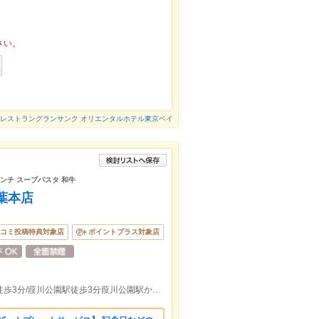
さい。
レストラングランサンク オリエンタルホテル東京ベイ
ランチ スープパスタ 和牛
葉本店
コミ投稿特典対象店
ポイントプラス対象店
JR千葉駅東口徒歩5分/京成線千葉中央駅徒歩3分/葭川公園駅徒歩3分葭川公園駅から260m