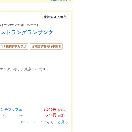
ストラン/ランチ/誕生日/デート
レストラングランサンク
コミ投稿特典対象店
適格請求書発行事業者
エンタルホテル東京ベイ内2F）
ランチブッフェ
5,040円
（税込）
ェ11：30～
5,740円
（税込）
コース・メニューをもっと見る