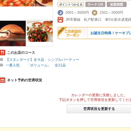
ポイントつかえる
2001～3000円
1501～2000円
JR常磐線 松戸駅東口 車5分新京成
お誕生日特典！ケーキプ
このお店のコース
【スタンダード】全９品 シンプルパーティー
一番人気 「ボリューム」 全11品
ネット予約の空席状況
カレンダーの更新に失敗しました。
下記ボタンを押して空席状況を更新してくだ
空席状況を更新する