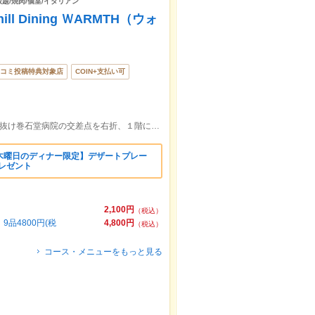
放題/焼肉/個室/イタリアン
ll Dining ＷARMTH（ウォ
コミ投稿特典対象店
COIN+支払い可
【柏東口より徒歩5分】柏サンサン通りを抜け巻石堂病院の交差点を右折、１階に焼き鳥、ひよこさんの建物の2Fです!!
木曜日のディナー限定】デザートプレー
プレゼント
2,100円
（税込）
品4800円(税
4,800円
（税込）
コース・メニューをもっと見る