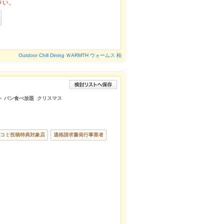
さい。
Outdoor Chill Dining ＷARMTH ウォームス 柏
ト パン食べ放題 クリスマス
コミ投稿特典対象店
適格請求書発行事業者