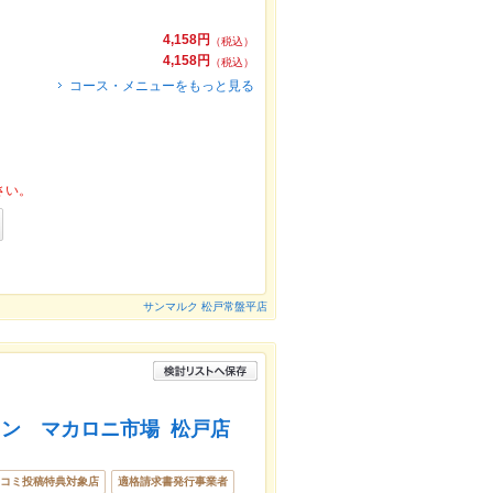
4,158円
（税込）
～
4,158円
（税込）
コース・メニューをもっと見る
さい。
サンマルク 松戸常盤平店
ン マカロニ市場 松戸店
コミ投稿特典対象店
適格請求書発行事業者