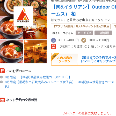
柏/柏駅/居酒屋/誕生日/食べ放題/ランチ/肉/焼き鳥/飲み
【肉&イタリアン】Outdoor Chi
ームス） 柏
柏でランチと昼飲みが出来る肉イタリアン
【アプリ予約限定】最大800ポイント還元対象店
口
ポイントつかえる
3001～4000円
1001～1500円
【前日までの予約で月～
ト1200円にオリジナル
このお店のコース
8月限定 【3時間単品飲み放題コース2100円】
8月限定【黒毛和牛石焼煮込みハンバーグ女子会】 3時間飲み放題付きコース 9
込)
ネット予約の空席状況
カレンダーの更新に失敗しました。