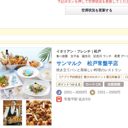
下記ボタンを押して空席状況を更新してくだ
空席状況を更新する
イタリアン・フレンチ｜松戸
食べ放題 女子会 誕生日 記念日 ランチ 夜景 デー
サンマルク 松戸常盤平店
焼き立てパンと美味しい料理のレストラン
【アプリ予約限定】最大350ポイント還元対象店
口
ポイントつかえる
2001～3000円
1501～2000円
常盤平駅 徒歩3分