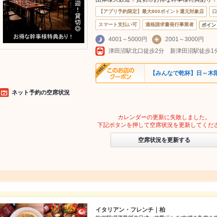
【アプリ予約限定】最大800ポイント還元対象店
口
スマート支払い可
適格請求書発行事業者
ポイン
4001～5000円
2001～3000円
津田沼駅北口徒歩2分 新津田沼駅徒歩
【みんなで乾杯】日～木
ネット予約の空席状況
カレンダーの更新に失敗しました。
下記ボタンを押して空席状況を更新してくだ
空席状況を更新する
イタリアン・フレンチ｜柏