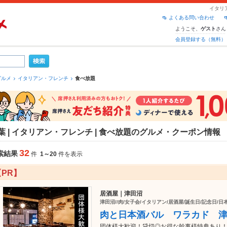
イタリ
よくある問い合わせ
ようこそ、
さん
ゲスト
会員登録する（無料）
グルメ
イタリアン・フレンチ
食べ放題
葉 | イタリアン・フレンチ | 食べ放題のグルメ・クーポン情報
32
索結果
件
1～20
件を表示
【PR】
居酒屋｜津田沼
津田沼//肉/女子会/イタリアン/居酒屋/誕生日/記念日/日
肉と日本酒バル ワラカド 
団体様大歓迎！貸切◎お得な幹事様特典あり