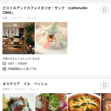
ビストロアンドカフェスタジオ・サンク （cafestudio
CINQ）
鶴岡
イタリアン・フレンチ
幸運の大きなくまさんがいるお店
1001～1500円
JR鶴岡駅から車で7分
オステリア イル ペッシェ
旅篭町
イタリアン・フレンチ