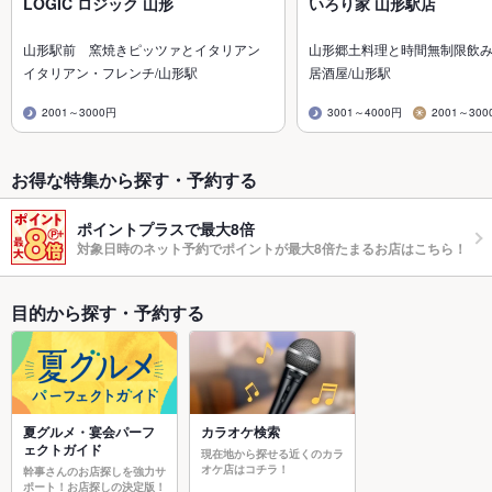
LOGIC ロジック 山形
いろり家 山形駅店
山形駅前 窯焼きピッツァとイタリアン
山形郷土料理と時間無制限飲
イタリアン・フレンチ/山形駅
居酒屋/山形駅
2001～3000円
3001～4000円
2001～300
お得な特集から探す・予約する
ポイントプラスで最大8倍
対象日時のネット予約でポイントが最大8倍たまるお店はこちら！
目的から探す・予約する
夏グルメ・宴会パーフ
カラオケ検索
ェクトガイド
現在地から探せる近くのカラ
オケ店はコチラ！
幹事さんのお店探しを強力サ
ポート！お店探しの決定版！