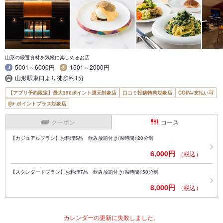
山形の厳選食材を気軽に楽しめるお店
5001～6000円
1501～2000円
山形駅東口より徒歩約1分
【アプリ予約限定】最大350ポイント還元対象店
口コミ投稿特典対象店
COIN+支払い可
ポイントプラス対象店
クーポン
コース
【カジュアルプラン】お料理5品 飲み放題付き/席時間120分制
6,000円
（税込）
【スタンダードプラン】お料理7品 飲み放題付き/席時間150分制
8,000円
（税込）
カレンダーの更新に失敗しました。