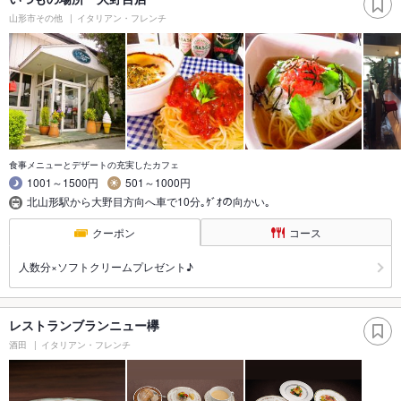
山形市その他
イタリアン・フレンチ
食事メニューとデザートの充実したカフェ
1001～1500円
501～1000円
北山形駅から大野目方向へ車で10分｡ｹﾞｵの向かい｡
クーポン
コース
人数分×ソフトクリームプレゼント♪
レストランブランニュー欅
酒田
イタリアン・フレンチ