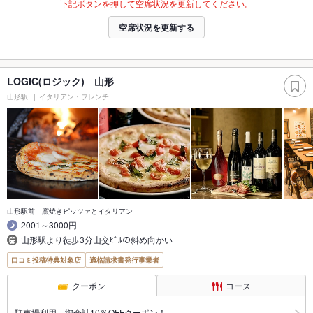
下記ボタンを押して空席状況を更新してください。
空席状況を更新する
LOGIC(ロジック) 山形
山形駅
イタリアン・フレンチ
山形駅前 窯焼きピッツァとイタリアン
2001～3000円
山形駅より徒歩3分山交ﾋﾞﾙの斜め向かい
口コミ投稿特典対象店
適格請求書発行事業者
クーポン
コース
駐車場利用 御会計10％OFFクーポン！