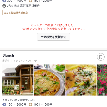
3001～4000円
1501～2000円
JR左沢線 寒河江駅 車5分
口コミ投稿特典対象店
カレンダーの更新に失敗しました。
下記ボタンを押して空席状況を更新してください。
空席状況を更新する
Blunch
米沢市
イタリアン・フレンチ
イタリアン/カフェ/ピザ/パスタ
1501～2000円
1001～1500円