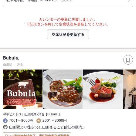
カレンダーの更新に失敗しました。
下記ボタンを押して空席状況を更新してください。
空席状況を更新する
Bubula.
山形駅
洋食
和牛ビストロ｜山形野菜×洋食【Bubula.】
7001～8000円
2001～3000円
山形駅より徒歩5分｡山形まるごと館紅の蔵内｡
口コミ投稿特典対象店
適格請求書発行事業者