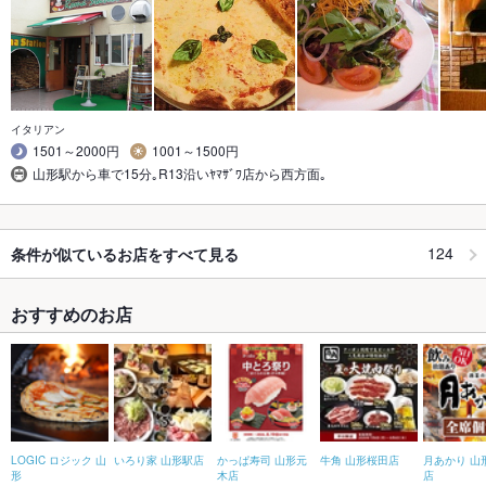
イタリアン
1501～2000円
1001～1500円
山形駅から車で15分｡R13沿いﾔﾏｻﾞﾜ店から西方面｡
124
条件が似ているお店をすべて見る
おすすめのお店
LOGIC ロジック 山
いろり家 山形駅店
かっぱ寿司 山形元
牛角 山形桜田店
月あかり 山
形
木店
店