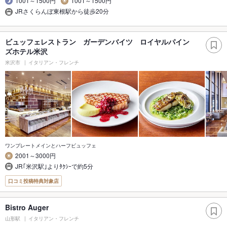
1001～1500円
1001～1500円
JRさくらんぼ東根駅から徒歩20分
ビュッフェレストラン ガーデンバイツ ロイヤルパイン
ズホテル米沢
米沢市
イタリアン・フレンチ
ワンプレートメインとハーフビュッフェ
2001～3000円
JR｢米沢駅｣よりﾀｸｼｰで約5分
口コミ投稿特典対象店
Bistro Auger
山形駅
イタリアン・フレンチ