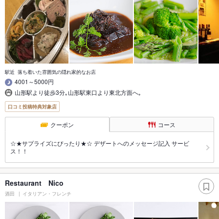
駅近 落ち着いた雰囲気の隠れ家的なお店
4001～5000円
山形駅より徒歩3分｡山形駅東口より東北方面へ｡
口コミ投稿特典対象店
クーポン
コース
☆★サプライズにぴったり★☆ デザートへのメッセージ記入 サービ
ス！！
Restaurant Nico
酒田
イタリアン・フレンチ