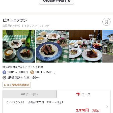
空席状況を更新する
ビストロデポン
山形県内その他
イタリアン・フレンチ
地元の食材を生かしたフランス料理
2001～3000円
1001～1500円
JR鶴岡駅から車で20分
口コミ投稿特典対象店
クーポン
コース
《コースランチ》 全6品/2970円 デザート付き♪
2,970円
（税込）