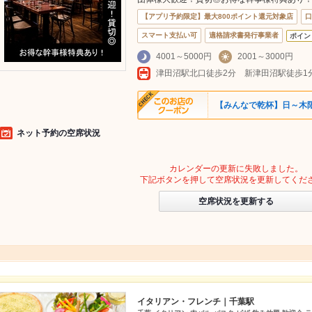
【アプリ予約限定】最大800ポイント還元対象店
口
スマート支払い可
適格請求書発行事業者
ポイン
4001～5000円
2001～3000円
津田沼駅北口徒歩2分 新津田沼駅徒歩
【みんなで乾杯】日～木
ネット予約の空席状況
カレンダーの更新に失敗しました。
下記ボタンを押して空席状況を更新してくだ
空席状況を更新する
イタリアン・フレンチ｜千葉駅