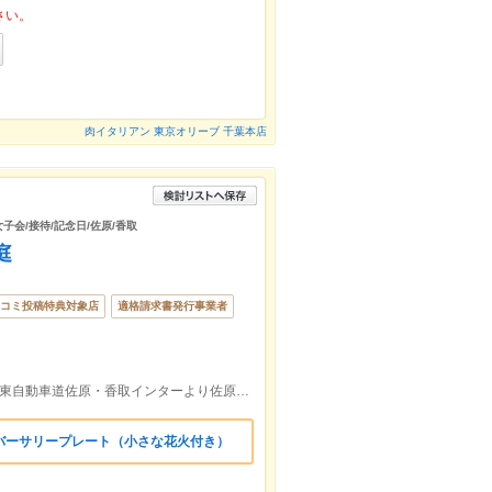
さい。
肉イタリアン 東京オリーブ 千葉本店
女子会/接待/記念日/佐原/香取
庭
コミ投稿特典対象店
適格請求書発行事業者
ＪＲ成田線『佐原駅』～徒歩約5分／東関東自動車道佐原・香取インターより佐原方面へ4km。諏訪神社、伊能忠敬銅像近く。
バーサリープレート（小さな花火付き）