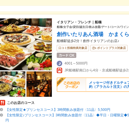
イタリアン・フレンチ｜船橋
船橋/女子会/貸切/誕生日/飲み放題/デート/コース/ワイ
創作いたりあん酒場 かまく
船橋駅徒歩2分！創作イタリアンのお店♪
口コミ投稿特典対象店
ポイントプラス対象店
4001～5000円
メッセージ付きドルチェ
約（アラカルト注文）の方
このお店のコース
【女性限定★プリンセスコース】3時間飲み放題付〈11品〉5,500円
【女性限定♪プリンセスコース】3時間飲み放題付〈11品〉◆平日・日曜限定◆5,50
円