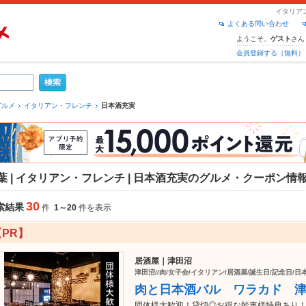
イタリア
よくある問い合わせ
ようこそ、
さん
ゲスト
会員登録する（無料）
グルメ
イタリアン・フレンチ
日本酒充実
葉 | イタリアン・フレンチ | 日本酒充実のグルメ・クーポン情
30
索結果
件
1～20
件を表示
【PR】
居酒屋｜津田沼
津田沼//肉/女子会/イタリアン/居酒屋/誕生日/記念日/日
肉と日本酒バル ワラカド 
団体様大歓迎！貸切◎お得な幹事様特典あり