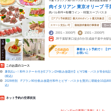
千葉 イタリアン 肉バル パスタ ピザ 飲み放題 歓迎会 
肉イタリアン 東京オリーブ 千
肉バル和牛×有機ワイン・特製スープパスタ
【アプリ予約限定】最大350ポイント還元対象店
口
スマート支払い可
適格請求書発行事業者
2001～3000円
1501～2000円
事前ネット予約で！ 【デ
お祝いに
このお店のコース
暑気払い！和牛ステーキ付きEプラン/2H飲み放題付】ピザ2種・パスタ等全8品70
(税込)
2026特別 Fプラン90分飲み放題付和牛とピザ・パスタを贅沢に堪能全10品8000
込)
ネット予約の空席状況
カレンダーの更新に失敗しました。