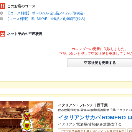
このお店のコース
【コース料理】 華 -HANA- 全5品／4,290円(税込)
【コース料理】 雅 -MIYABI- 全6品／6,490円(税込)
ネット予約の空席状況
カレンダーの更新に失敗しました。
下記ボタンを押して空席状況を更新してくだ
空席状況を更新する
イタリアン・フレンチ｜西千葉
飲み放題/同窓会/昼飲み/個室/居酒屋/西千葉/イタリアン
イタリアンサカバ ROMERO 
イタリアン/居酒屋/貸切/飲み放題/女子会
【アプリ予約限定】最大350ポイント還元対象店
口