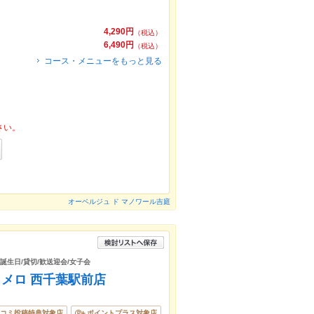
4,290円
（税込）
6,490円
（税込）
コース・メニューをもっと見る
さい。
オーベルジュ ド マノワール吉庭
/誕生日/貸切/歓送迎会/女子会
ロメロ 西千葉駅前店
コミ投稿特典対象店
ポイントプラス対象店