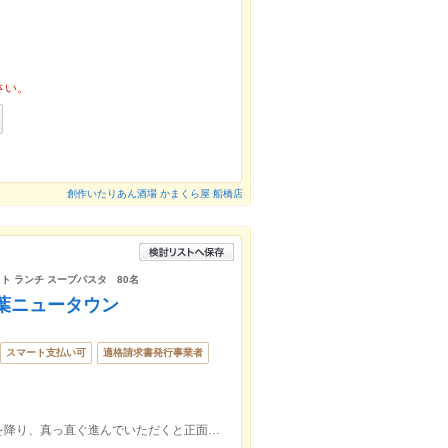
さい。
創作いたりあん酒場 かまくら屋 船橋店
ト ランチ スープパスタ 80名
千葉ニュータウン
スマート支払い可
適格請求書発行事業者
千葉ニュータウン中央駅南口（左手に）を降り、真っ直ぐ進んでいただくと正面のCCBビルの1階にございます。