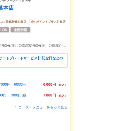
ランチ スープパスタ 和牛
葉本店
コミ投稿特典対象店
ポイントプラス対象店
JR千葉駅東口徒歩5分/京成線千葉中央駅徒歩3分/葭川公園駅徒歩3分葭川公園駅から260m
ザートプレートサービス】 記念日などの
00円→6000円
6,000円
（税込）
円→7000円(税
7,000円
（税込）
コース・メニューをもっと見る