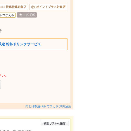
コミ投稿特典対象店
ポイントプラス対象店
トつかえる
1分
限定 乾杯ドリンクサービス
さい。
肉と日本酒バル ワラカド 津田沼店