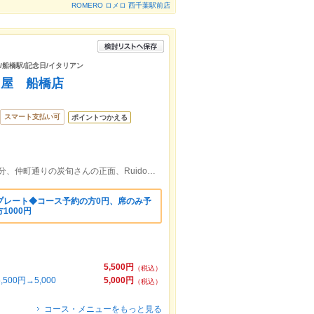
ROMERO ロメロ 西千葉駅前店
ン/船橋駅/記念日/イタリアン
ら屋 船橋店
スマート支払い可
ポイントつかえる
JR船橋駅南口から4分・京成船橋駅徒歩2分、仲町通りの炭旬さんの正面、Ruidoさんの上に当店がございます。
プレート◆コース予約の方0円、席のみ予
1000円
5,500円
（税込）
0円→5,000
5,000円
（税込）
コース・メニューをもっと見る