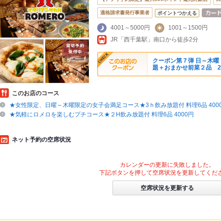
適格請求書発行事業者
ポイントつかえる
4001～5000円
1001～1500円
JR「西千葉駅」南口から徒歩2分
クーポン第７弾 日～木曜
題＋おまかせ前菜２品 2
このお店のコース
★女性限定、日曜～木曜限定の女子会満足コース★3ｈ飲み放題付 料理6品 400
★気軽にロメロを楽しむプチコース★２H飲み放題付 料理6品 4000円
ネット予約の空席状況
カレンダーの更新に失敗しました。
下記ボタンを押して空席状況を更新してくだ
空席状況を更新する