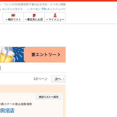
ン・フレンチ/日本酒充実/千葉のおすすめ・クーポン情報
コンテンツガイド
クーポン 予約 ホットペッパー
検討リスト
最近見たお店
マイメニュー
報
1/2ページ
本酒/ステーキ/飲み放題/個室
津田沼店
！