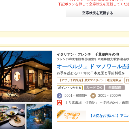
下記ボタンを押して空席状況を更新してくだ
空席状況を更新する
イタリアン・フレンチ｜千葉県内その他
フレンチ/和食/創作料理/個室/日本庭園/観光/貸切/宴会/
オーベルジュ ド マノワール吉
四季を感じる800坪の日本庭園と季節料理を
【アプリ予約限定】最大350ポイント還元対象店
口
ポイントつかえる
5001～6000円
2001～3000円
【大切なお祝いに】アニ