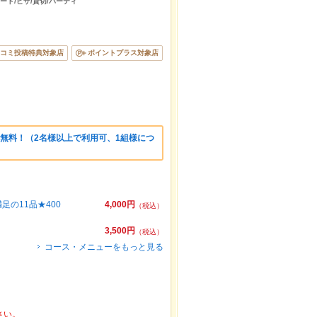
デート/ピザ/貸切/パーティ
コミ投稿特典対象店
ポイントプラス対象店
無料！（2名様以上で利用可、1組様につ
足の11品★400
4,000円
（税込）
3,500円
（税込）
コース・メニューをもっと見る
さい。