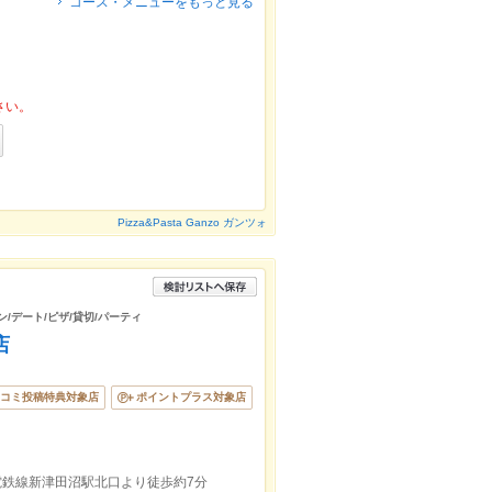
コース・メニューをもっと見る
さい。
Pizza&Pasta Ganzo ガンツォ
ン/デート/ピザ/貸切/パーティ
店
コミ投稿特典対象店
ポイントプラス対象店
電鉄線新津田沼駅北口より徒歩約7分