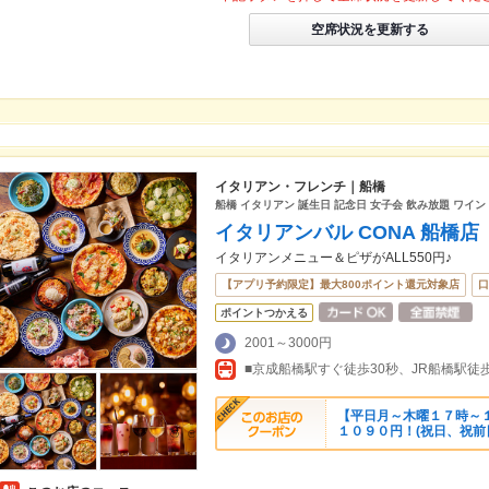
空席状況を更新する
イタリアン・フレンチ｜船橋
船橋 イタリアン 誕生日 記念日 女子会 飲み放題 ワイン
イタリアンバル CONA 船橋店
イタリアンメニュー＆ピザがALL550円♪
【アプリ予約限定】最大800ポイント還元対象店
口
ポイントつかえる
2001～3000円
■京成船橋駅すぐ徒歩30秒、JR船橋駅徒
【平日月～木曜１７時～
１０９０円！(祝日、祝前