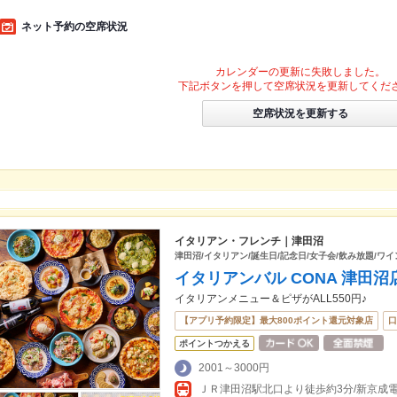
ネット予約の空席状況
カレンダーの更新に失敗しました。
下記ボタンを押して空席状況を更新してくだ
空席状況を更新する
イタリアン・フレンチ｜津田沼
津田沼/イタリアン/誕生日/記念日/女子会/飲み放題/ワイ
イタリアンバル CONA 津田沼
イタリアンメニュー＆ピザがALL550円♪
【アプリ予約限定】最大800ポイント還元対象店
口
ポイントつかえる
2001～3000円
ＪＲ津田沼駅北口より徒歩約3分/新京成