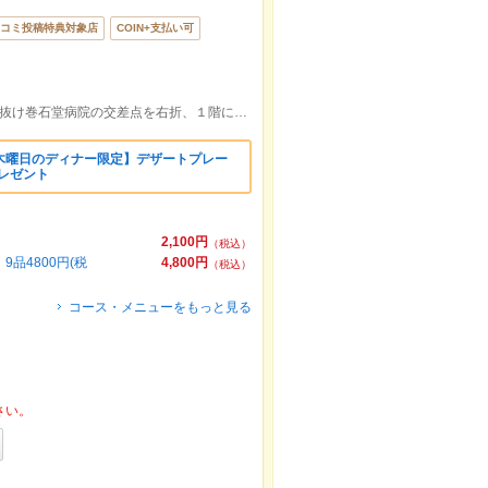
コミ投稿特典対象店
COIN+支払い可
【柏東口より徒歩5分】柏サンサン通りを抜け巻石堂病院の交差点を右折、１階に焼き鳥、ひよこさんの建物の2Fです!!
木曜日のディナー限定】デザートプレー
プレゼント
2,100円
（税込）
品4800円(税
4,800円
（税込）
コース・メニューをもっと見る
さい。