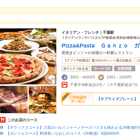
イタリアン・フレンチ｜千葉駅
イタリアン/ランチ/パスタ/ピザ/歓迎会/送別会/個室/飲
Pizza&Pasta Ｇａｎｚｏ 
窯焼きピッツァが自慢の一軒家レストラン
【アプリ予約限定】最大800ポイント還元対象店
口
ポイントつかえる
3001～4000円
1001～1500円
千葉中央駅徒歩2分／ＪＲ千葉駅徒歩7分
【サプライズプレート】 
このお店のコース
【デラックスコース】人気のパルミジャーノチーズパスタも味わえる2H飲放付全8
【ガンツォコース】料理長いちおしのコース《2H飲放》9品6000円