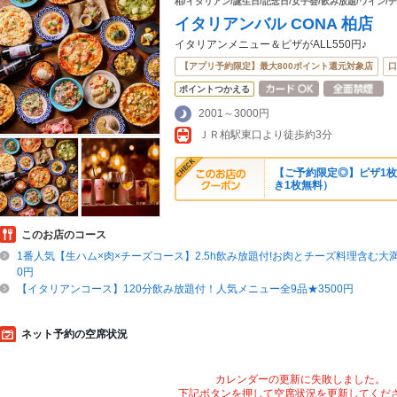
柏/イタリアン/誕生日/記念日/女子会/飲み放題/ワイン/
イタリアンバル CONA 柏店
イタリアンメニュー＆ピザがALL550円♪
【アプリ予約限定】最大800ポイント還元対象店
口
ポイントつかえる
2001～3000円
ＪＲ柏駅東口より徒歩約3分
【ご予約限定◎】ピザ1枚
き1枚無料）
このお店のコース
1番人気【生ハム×肉×チーズコース】2.5h飲み放題付!お肉とチーズ料理含む大満
0円
【イタリアンコース】120分飲み放題付！人気メニュー全9品★3500円
ネット予約の空席状況
カレンダーの更新に失敗しました。
下記ボタンを押して空席状況を更新してくだ