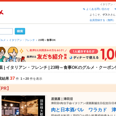
イタリアン・
よくある問い合わせ
ようこそ、
さん
ゲスト
会員登録する（無料）
グルメ
イタリアン・フレンチ
23時～食事OK
葉 | イタリアン・フレンチ | 23時～食事OKのグルメ・クーポ
37
索結果
件
1～20
件を表示
【PR】
居酒屋｜津田沼
津田沼//肉/女子会/イタリアン/居酒屋/誕生日/記念日/日
肉と日本酒バル ワラカド 
団体様大歓迎！貸切◎お得な幹事様特典あり