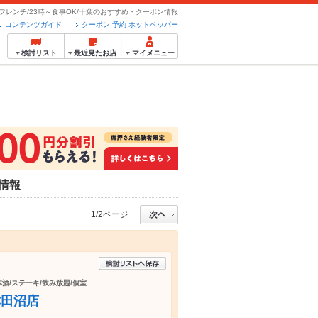
フレンチ/23時～食事OK/千葉のおすすめ・クーポン情報
コンテンツガイド
クーポン 予約 ホットペッパー
検討リスト
最近見たお店
マイメニュー
ン情報
1/2ページ
本酒/ステーキ/飲み放題/個室
津田沼店
！