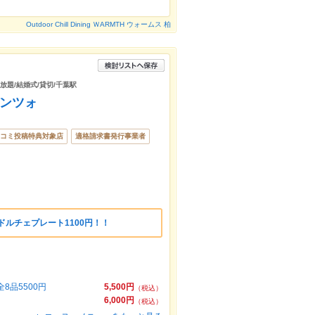
Outdoor Chill Dining ＷARMTH ウォームス 柏
み放題/結婚式/貸切/千葉駅
ガンツォ
コミ投稿特典対象店
適格請求書発行事業者
ドルチェプレート1100円！！
品5500円
5,500円
（税込）
6,000円
（税込）