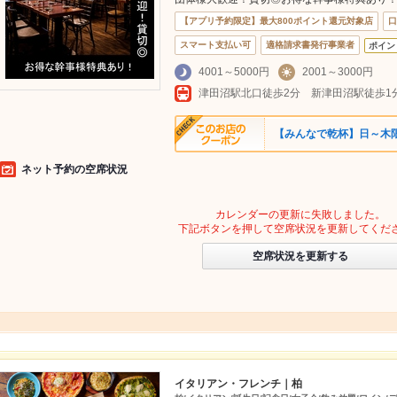
【アプリ予約限定】最大800ポイント還元対象店
口
スマート支払い可
適格請求書発行事業者
ポイン
4001～5000円
2001～3000円
津田沼駅北口徒歩2分 新津田沼駅徒歩
【みんなで乾杯】日～木
ネット予約の空席状況
カレンダーの更新に失敗しました。
下記ボタンを押して空席状況を更新してくだ
空席状況を更新する
イタリアン・フレンチ｜柏