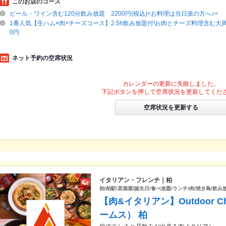
このお店のコース
ビール・ワイン含む120分飲み放題 2200円(税込)<お料理は当日派の方へ♪>
1番人気【生ハム×肉×チーズコース】2.5h飲み放題付!お肉とチーズ料理含む大満
0円
ネット予約の空席状況
カレンダーの更新に失敗しました。
下記ボタンを押して空席状況を更新してくだ
空席状況を更新する
イタリアン・フレンチ｜柏
柏/柏駅/居酒屋/誕生日/食べ放題/ランチ/肉/焼き鳥/飲み
【肉&イタリアン】Outdoor Chi
ームス） 柏