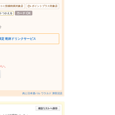
コミ投稿特典対象店
ポイントプラス対象店
トつかえる
1分
限定 乾杯ドリンクサービス
さい。
肉と日本酒バル ワラカド 津田沼店