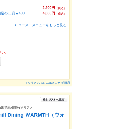
2,200円
（税込）
足の11品★400
4,000円
（税込）
コース・メニューをもっと見る
さい。
イタリアンバル CONA コナ 船橋店
放題/焼肉/個室/イタリアン
ll Dining ＷARMTH（ウォ