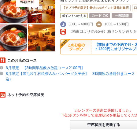
柏でランチと昼飲みが出来る肉イタリアン
【アプリ予約限定】最大800ポイント還元対象店
口
ポイントつかえる
3001～4000円
1001～1500円
【前日までの予約で月～
ト1200円にオリジナル
このお店のコース
8月限定 【3時間単品飲み放題コース2100円】
8月限定【黒毛和牛石焼煮込みハンバーグ女子会】 3時間飲み放題付きコース 9
込)
ネット予約の空席状況
カレンダーの更新に失敗しました。
下記ボタンを押して空席状況を更新してくだ
空席状況を更新する