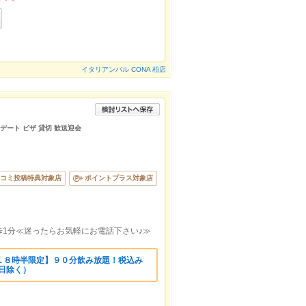
イタリアンバル CONA 柏店
 デート ピザ 貸切 歓送迎会
コミ投稿特典対象店
ポイントプラス対象店
歩1分≪迷ったらお気軽にお電話下さい♪≫
１８時半限定】９０分飲み放題！税込み
日除く）