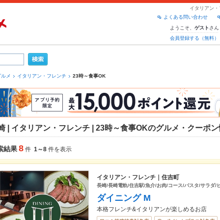
イタリアン・
よくある問い合わせ
ようこそ、
さん
ゲスト
会員登録する（無料）
グルメ
イタリアン・フレンチ
23時～食事OK
崎 | イタリアン・フレンチ | 23時～食事OKのグルメ・クーポ
8
索結果
件
1～8
件を表示
イタリアン・フレンチ｜住吉町
長崎/長崎電軌/住吉駅/魚介/お肉/コース/パスタ/サラダ/
ダイニング M
本格フレンチ&イタリアンが楽しめるお店