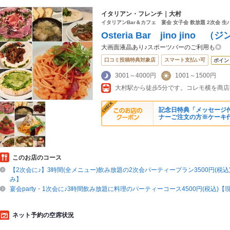
イタリアン・フレンチ｜大村
イタリアンBar＆カフェ 宴会 女子会 飲放題 2次会 生
Osteria Bar jino jino 
大画面液晶あり♪スポーツバーのご利用も◎
口コミ投稿特典対象店
スマート支払い可
ポイン
3001～4000円
1001～1500円
大村駅から徒歩5分です。コレモ横を商
記念日特典「メッセージ
ナーご注文の方※ケーキ
このお店のコース
【2次会に♪】3時間(全メニュー)飲み放題の2次会パーティープラン3500円(税
み】
宴会party・1次会に♪3時間飲み放題に料理のパーティーコース4500円(税込)
ネット予約の空席状況