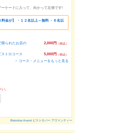
ーケードに入って、向かって左側です!
料金が】 ・１２名以上～無料 ・６名以
で限られたお店の
2,000円
（税込）
ビストロコース
5,000円
（税込）
コース・メニューをもっと見る
さい。
Bistrobar Avanti ビストロバー アヴァンティー