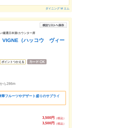
ダイニング M エム
イン/厳選日本酒/カウンター席
 VIGNE（ハッコウ ヴィー
ポイントつかえる
ら286m
豪華フルーツやデザート盛りのサプライ
3,500円
（税込）
3,500円
（税込）