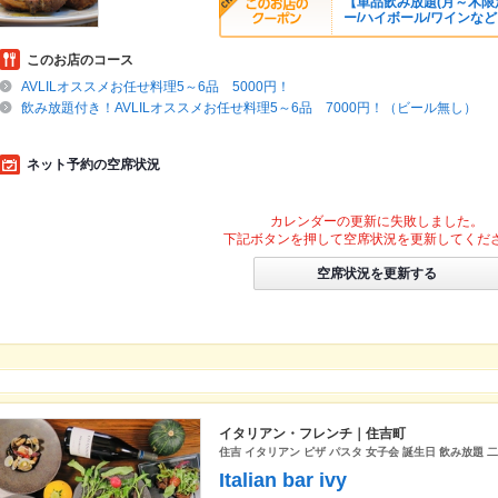
【単品飲み放題(月～木限定
ー/ハイボール/ワインなど
このお店のコース
AVLILオススメお任せ料理5～6品 5000円！
飲み放題付き！AVLILオススメお任せ料理5～6品 7000円！（ビール無し）
ネット予約の空席状況
カレンダーの更新に失敗しました。
下記ボタンを押して空席状況を更新してくだ
空席状況を更新する
イタリアン・フレンチ｜住吉町
住吉 イタリアン ピザ パスタ 女子会 誕生日 飲み放題 二
Italian bar ivy