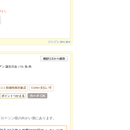
さい。
ジンジン jino jino
アン 誕生日会 バル 魚 肉
コミ投稿特典対象店
COIN+支払い可
ポイントつかえる
ぎローソン様の向かい側にあります。