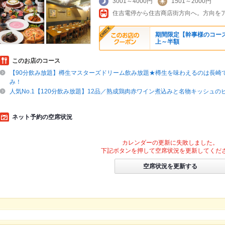
3001～4000円
1501～2000円
住吉電停から住吉商店街方向へ。方向をア
期間限定【幹事様のコース
上～半額
このお店のコース
【90分飲み放題】樽生マスターズドリーム飲み放題★樽生を味わえるのは長崎
み！
人気No.1【120分飲み放題】12品／熟成鶏肉赤ワイン煮込みと名物キッシュの
ネット予約の空席状況
カレンダーの更新に失敗しました。
下記ボタンを押して空席状況を更新してくだ
空席状況を更新する