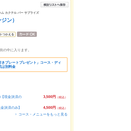
ハム カクテル バー サプライズ
（ジンジン）
トつかえる
店街の中に入ります。
付きプレートプレゼント」コース・ディ
代は別料金
込)【現金決済の
3,500円
（税込）
【現金決済のみ】
4,500円
（税込）
コース・メニューをもっと見る