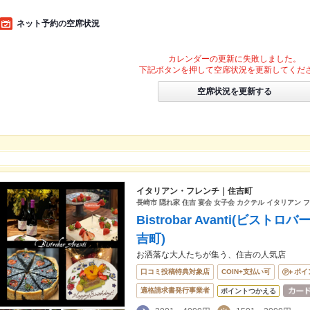
ネット予約の空席状況
カレンダーの更新に失敗しました。
下記ボタンを押して空席状況を更新してくだ
空席状況を更新する
イタリアン・フレンチ｜住吉町
長崎市 隠れ家 住吉 宴会 女子会 カクテル イタリアン 
Bistrobar Avanti(ビス
吉町)
お洒落な大人たちが集う、住吉の人気店
口コミ投稿特典対象店
COIN+支払い可
ポイ
適格請求書発行事業者
ポイントつかえる