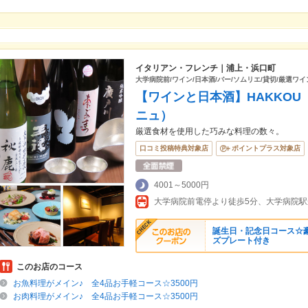
イタリアン・フレンチ｜浦上・浜口町
大学病院前/ワイン/日本酒/バー/ソムリエ/貸切/厳選ワ
【ワインと日本酒】HAKKOU
ニュ）
厳選食材を使用した巧みな料理の数々。
口コミ投稿特典対象店
ポイントプラス対象店
4001～5000円
大学病院前電停より徒歩5分、大学病院駅か
誕生日・記念日コース☆
ズプレート付き
このお店のコース
お魚料理がメイン♪ 全4品お手軽コース☆3500円
お肉料理がメイン♪ 全4品お手軽コース☆3500円