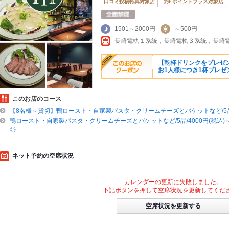
口コミ投稿特典対象店
ポイントプラス対象店
1501～2000円
～500円
【乾杯ドリンクをプレゼ
お1人様につき1杯プレゼ
このお店のコース
【8名様～貸切】鴨ロースト・自家製パスタ・クリームチーズとバケットなど/5品/4
鴨ロースト・自家製パスタ・クリームチーズとバケットなど/5品/4000円(税込
◎
ネット予約の空席状況
カレンダーの更新に失敗しました。
下記ボタンを押して空席状況を更新してくだ
空席状況を更新する