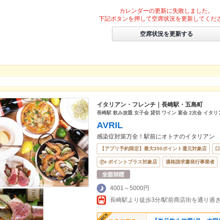
カレンダーの更新に失敗しました。
下記ボタンを押して空席状況を更新してくだ
空席状況を更新する
イタリアン・フレンチ｜長崎駅・五島町
長崎駅 飲み放題 女子会 貸切 ワイン 宴会 2次会 イタリ
AVRIL
感染症対策万全！駅前にオトナのイタリアン
【アプリ予約限定】最大350ポイント還元対象店
口
ポイントプラス対象店
適格請求書発行事業者
4001～5000円
長崎駅より徒歩3分/駅前商店街を通り過