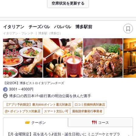
空席状況を更新する
イタリアン チーズバル バルバル 博多駅前
イタリアン・フレンチ
博多駅（博多口）
【貸切OK】博多ビストロイタリアン×チーズ
3001～4000円
博多口の西日本ｼﾃｨ銀行裏の明治公園を挟んだ裏手
【アプリ予約限定】最大800ポイント還元対象店
口コミ投稿特典対象店
ポイントプラス対象店
スマート支払い可
適格請求書発行事業者
クーポン
コース
【月-金曜限定】花を送ろう♪送別・誕生日祝いに ミニブーケとサプラ