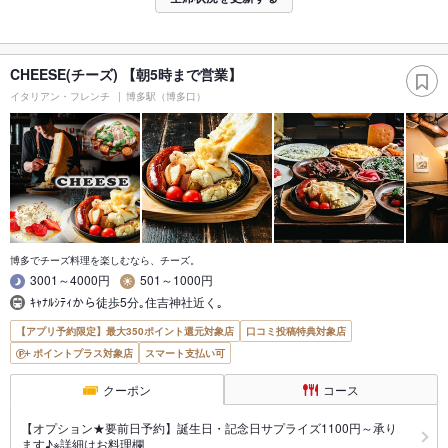
CHEESE(チーズ) 【朝5時まで営業】
イタリアン・フレンチ
博多駅（博多口）
博多でチーズ料理を楽しむなら、チーズ。
3001～4000円
501～1000円
ｷｬﾅﾙｼﾃｨから徒歩5分｡住吉神社近く｡
【アプリ予約限定】最大350ポイント還元対象店
口コミ投稿特典対象店
ポイントプラス対象店
スマート支払い可
クーポン
コース
【オプション★要前日予約】誕生日・記念日サプライズ1100円～承り
ます♪※詳細はお料理欄