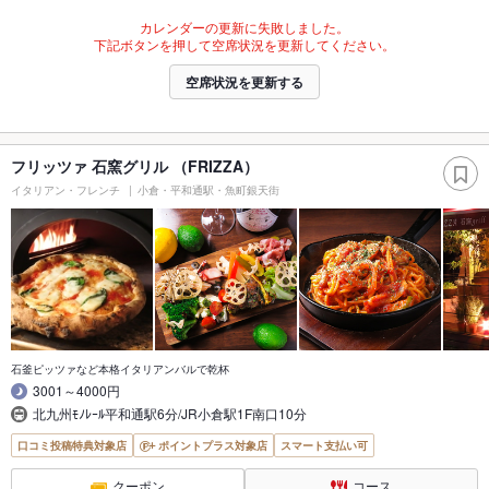
カレンダーの更新に失敗しました。
下記ボタンを押して空席状況を更新してください。
空席状況を更新する
フリッツァ 石窯グリル （FRIZZA）
イタリアン・フレンチ
小倉・平和通駅・魚町銀天街
石釜ピッツァなど本格イタリアンバルで乾杯
3001～4000円
北九州ﾓﾉﾚｰﾙ平和通駅6分/JR小倉駅1F南口10分
口コミ投稿特典対象店
ポイントプラス対象店
スマート支払い可
クーポン
コース