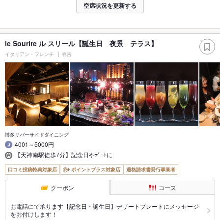
空席状況を更新する
le Sourire ル スリール【誕生日 夜景 テラス】
イタリアン・フレンチ
春吉
博多リバーサイドダイニング
4001～5000円
【天神南駅徒歩7分】記念日やﾃﾞｰﾄに
口コミ投稿特典対象店
ポイントプラス対象店
適格請求書発行事業者
クーポン
コース
お電話にて承ります【記念日・誕生日】デザートプレートにメッセージ
をお付けします！