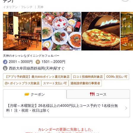
テン）
イタリアン・フレンチ
天神
天神のオシャレなダイニングカフェ＆バー
2001～3000円
1501～2000円
西鉄大牟田線西鉄福岡(天神)駅すぐ
【アプリ予約限定】最大800ポイント還元対象店
口コミ投稿特典対象店
COIN+支払い可
ポイントプラス対象店
スマート支払い可
適格請求書発行事業者
クーポン
コース
【月曜～木曜限定】26名様以上の4000円以上コース予約で 1名様分無
料！ 注・祝前・祝日は除く
カレンダーの更新に失敗しました。