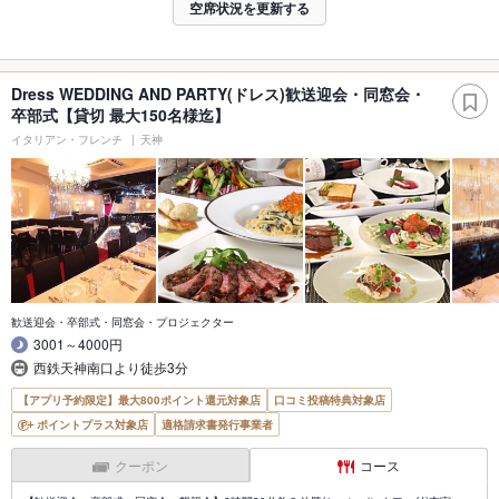
空席状況を更新する
Dress WEDDING AND PARTY(ドレス)歓送迎会・同窓会・
卒部式【貸切 最大150名様迄】
イタリアン・フレンチ
天神
歓送迎会・卒部式・同窓会・プロジェクター
3001～4000円
西鉄天神南口より徒歩3分
【アプリ予約限定】最大800ポイント還元対象店
口コミ投稿特典対象店
ポイントプラス対象店
適格請求書発行事業者
クーポン
コース