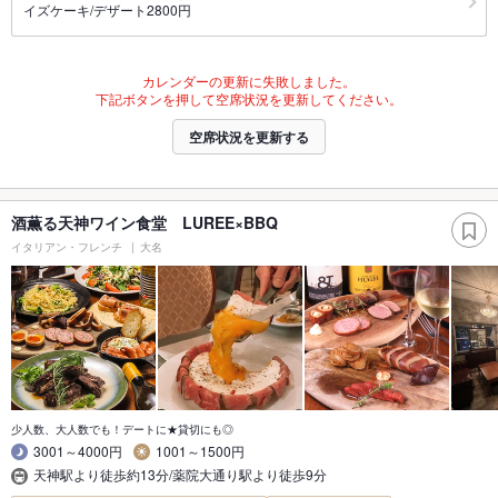
イズケーキ/デザート2800円
カレンダーの更新に失敗しました。
下記ボタンを押して空席状況を更新してください。
空席状況を更新する
酒薫る天神ワイン食堂 LUREE×BBQ
イタリアン・フレンチ
大名
少人数、大人数でも！デートに★貸切にも◎
3001～4000円
1001～1500円
天神駅より徒歩約13分/薬院大通り駅より徒歩9分