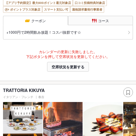
【アプリ予約限定】最大800ポイント還元対象店
口コミ投稿特典対象店
ポイントプラス対象店
スマート支払い可
適格請求書発行事業者
クーポン
コース
+1000円で2時間飲み放題！コスパ抜群です☆
カレンダーの更新に失敗しました。
下記ボタンを押して空席状況を更新してください。
空席状況を更新する
TRATTORIA KIKUYA
イタリアン・フレンチ
春吉