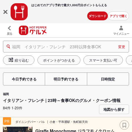
はじめてのアプリ予約で最大
1,000円分ポイントもらえる
ダウンロード
アプリで開く
戻る
マイメニュー
福岡 イタリアン・フレンチ 23時以降食事OK
変更
絞り込む
ポイントがつかえる
スマート支払い可
今日予約できる
明日予約できる
日時指定
福岡
イタリアン・フレンチ | 23時～食事OKのグルメ・クーポン情報
84件 1-20件
地図から探す
PR
ダイニングバー・バル
小倉・平和通駅・魚町銀天街
Giraffe Monochrome ジラフモノクローム