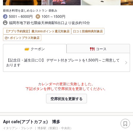
薪焼き料理を楽しめるレストラン 昼飲み
5001～6000円
1001～1500円
福岡市地下鉄七隈線天神南駅6出口より徒歩約10分
【アプリ予約限定】最大800ポイント還元対象店
口コミ投稿特典対象店
ポイントプラス対象店
クーポン
コース
【記念日・誕生日に◎】 デザート付きプレートを1,500円～ご用意して
おります
カレンダーの更新に失敗しました。
下記ボタンを押して空席状況を更新してください。
空席状況を更新する
Apt cafe(アプトカフェ) 博多
イタリアン・フレンチ
博多駅（筑紫口・中央街）