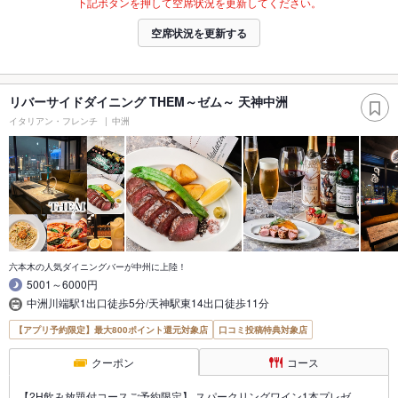
下記ボタンを押して空席状況を更新してください。
空席状況を更新する
リバーサイドダイニング THEM～ゼム～ 天神中洲
イタリアン・フレンチ
中洲
六本木の人気ダイニングバーが中州に上陸！
5001～6000円
中洲川端駅1出口徒歩5分/天神駅東14出口徒歩11分
【アプリ予約限定】最大800ポイント還元対象店
口コミ投稿特典対象店
クーポン
コース
【2H飲み放題付コースご予約限定】 スパークリングワイン1本プレゼ