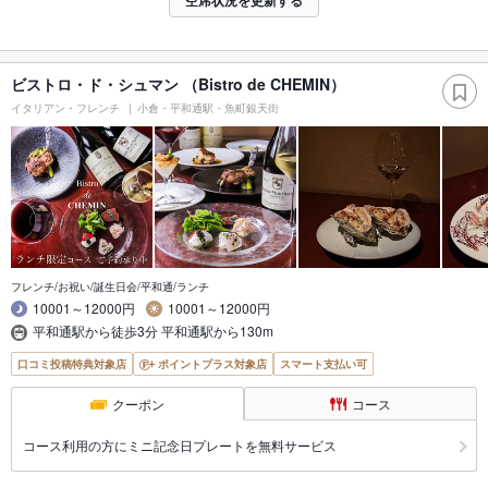
ビストロ・ド・シュマン （Bistro de CHEMIN）
イタリアン・フレンチ
小倉・平和通駅・魚町銀天街
フレンチ/お祝い/誕生日会/平和通/ランチ
10001～12000円
10001～12000円
平和通駅から徒歩3分 平和通駅から130m
口コミ投稿特典対象店
ポイントプラス対象店
スマート支払い可
クーポン
コース
コース利用の方にミニ記念日プレートを無料サービス