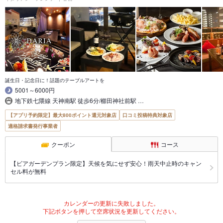
誕生日・記念日に！話題のテーブルアートを
5001～6000円
地下鉄七隈線 天神南駅 徒歩6分/櫛田神社前駅 …
【アプリ予約限定】最大800ポイント還元対象店
口コミ投稿特典対象店
適格請求書発行事業者
クーポン
コース
【ビアガーデンプラン限定】天候を気にせず安心！雨天中止時のキャン
セル料が無料
カレンダーの更新に失敗しました。
下記ボタンを押して空席状況を更新してください。