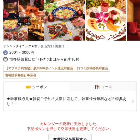
オシャレダイニング★女子会 記念日 誕生日
2001～3000円
博多駅筑紫口ｾﾌﾞﾝｲﾚﾌﾞﾝ出口から徒歩10秒!
【アプリ予約限定】最大800ポイント還元対象店
口コミ投稿特典対象店
適格請求書発行事業者
クーポン
コース
★幹事様必見★貸切ご予約の人数に応じて、幹事様分無料などの特典あ
り！！
カレンダーの更新に失敗しました。
下記ボタンを押して空席状況を更新してください。
空席状況を更新する