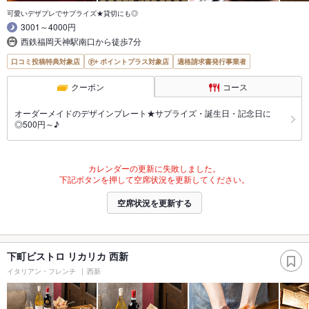
可愛いデザプレでサプライズ★貸切にも◎
3001～4000円
西鉄福岡天神駅南口から徒歩7分
口コミ投稿特典対象店
ポイントプラス対象店
適格請求書発行事業者
クーポン
コース
オーダーメイドのデザインプレート★サプライズ・誕生日・記念日に
◎500円～♪
カレンダーの更新に失敗しました。
下記ボタンを押して空席状況を更新してください。
空席状況を更新する
下町ビストロ リカリカ 西新
イタリアン・フレンチ
西新