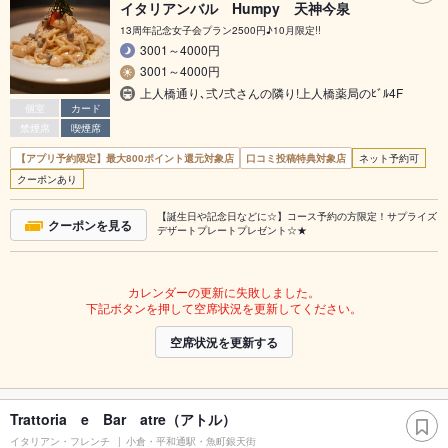
イタリアンバル Humpy 天神今泉
13周年記念女子会プラン2500円♪10月限定!!
3001～4000円
3001～4000円
上人橋通り､弍ﾉ弍さんの隣り!上人橋薬局のﾋﾞﾙ4F
個室
カード
禁煙席
喫煙席
【アプリ予約限定】最大800ポイント還元対象店
口コミ投稿特典対象店
ネット予約可
クーポンあり
【誕生日や記念日などに☆】コース予約の方限定！サプライズ
クーポンを見る
デザートプレートプレゼント☆★
カレンダーの更新に失敗しました。
下記ボタンを押して空席状況を更新してください。
空席状況を更新する
Trattoria e Bar atre（アトル）
イタリアン・フレンチ
小倉・平和通駅・魚町銀天街