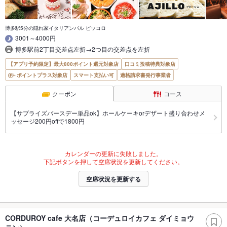
博多駅5分の隠れ家イタリアンバル ピッコロ
3001～4000円
博多駅前2丁目交差点左折→2つ目の交差点を左折
【アプリ予約限定】最大800ポイント還元対象店
口コミ投稿特典対象店
ポイントプラス対象店
スマート支払い可
適格請求書発行事業者
クーポン
コース
【サプライズバースデー単品ok】ホールケーキorデザート盛り合わせメ
ッセージ200円offで1800円
カレンダーの更新に失敗しました。
下記ボタンを押して空席状況を更新してください。
空席状況を更新する
CORDUROY cafe 大名店（コーデュロイカフェ ダイミョウ