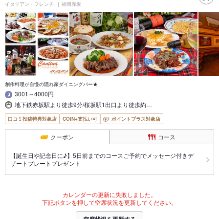
イタリアン・フレンチ
福岡赤坂
創作料理が自慢の隠れ家ダイニングバー★
3001～4000円
地下鉄赤坂駅より徒歩9分/桜坂駅1出口より徒歩約…
口コミ投稿特典対象店
COIN+支払い可
ポイントプラス対象店
クーポン
コース
【誕生日や記念日に♪】5日前までのコースご予約でメッセージ付きデ
ザートプレートプレゼント
カレンダーの更新に失敗しました。
下記ボタンを押して空席状況を更新してください。
空席状況を更新する