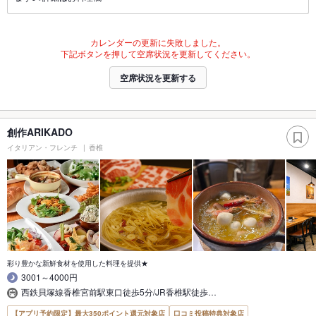
カレンダーの更新に失敗しました。
下記ボタンを押して空席状況を更新してください。
空席状況を更新する
創作ARIKADO
イタリアン・フレンチ
香椎
彩り豊かな新鮮食材を使用した料理を提供★
3001～4000円
西鉄貝塚線香椎宮前駅東口徒歩5分/JR香椎駅徒歩…
【アプリ予約限定】最大350ポイント還元対象店
口コミ投稿特典対象店