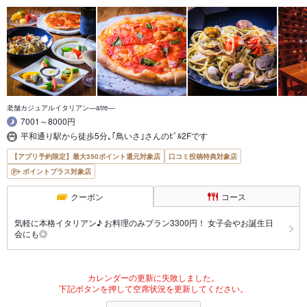
老舗カジュアルイタリアン―atre―
7001～8000円
平和通り駅から徒歩5分｡｢鳥いさ｣さんのﾋﾞﾙ2Fです
【アプリ予約限定】最大350ポイント還元対象店
口コミ投稿特典対象店
ポイントプラス対象店
クーポン
コース
気軽に本格イタリアン♪ お料理のみプラン3300円！ 女子会やお誕生日
会にも◎
カレンダーの更新に失敗しました。
下記ボタンを押して空席状況を更新してください。