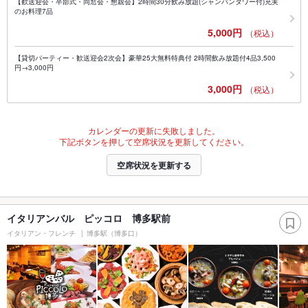
【歓送迎会・卒部式・同窓会・懇親会】2時間30分飲み放題(シャンパンタワー付)充実
のお料理7品
5,000円
（税込）
【貸切パーティー・歓送迎会2次会】豪華25大無料特典付 2時間飲み放題付4品3,500
円→3,000円
3,000円
（税込）
カレンダーの更新に失敗しました。
下記ボタンを押して空席状況を更新してください。
空席状況を更新する
イタリアンバル ピッコロ 博多駅前
イタリアン・フレンチ
博多駅（博多口）