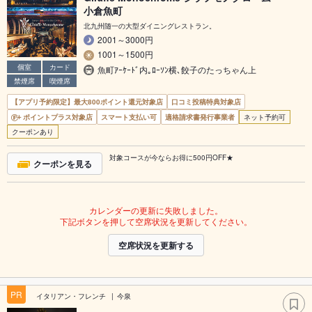
小倉魚町
北九州随一の大型ダイニングレストラン。
2001～3000円
1001～1500円
個室
カード
魚町ｱｰｹｰﾄﾞ内｡ﾛｰｿﾝ横､餃子のたっちゃん上
禁煙席
喫煙席
【アプリ予約限定】最大800ポイント還元対象店
口コミ投稿特典対象店
ポイントプラス対象店
スマート支払い可
適格請求書発行事業者
ネット予約可
クーポンあり
対象コースが今ならお得に500円OFF★
クーポンを見る
カレンダーの更新に失敗しました。
下記ボタンを押して空席状況を更新してください。
空席状況を更新する
PR
イタリアン・フレンチ
今泉