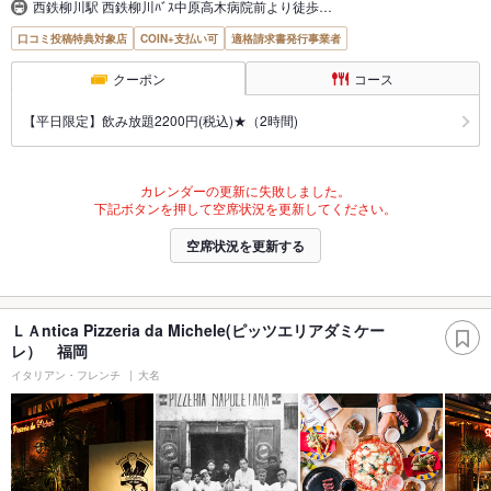
西鉄柳川駅 西鉄柳川ﾊﾞｽ中原高木病院前より徒歩…
口コミ投稿特典対象店
COIN+支払い可
適格請求書発行事業者
クーポン
コース
【平日限定】飲み放題2200円(税込)★（2時間)
カレンダーの更新に失敗しました。
下記ボタンを押して空席状況を更新してください。
空席状況を更新する
ＬＡntica Pizzeria da Michele(ピッツエリアダミケー
レ） 福岡
イタリアン・フレンチ
大名