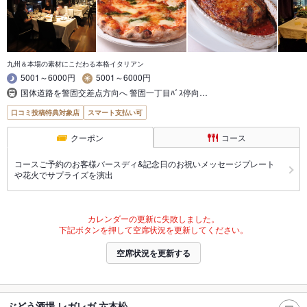
九州＆本場の素材にこだわる本格イタリアン
5001～6000円
5001～6000円
国体道路を警固交差点方向へ 警固一丁目ﾊﾞｽ停向…
口コミ投稿特典対象店
スマート支払い可
クーポン
コース
コースご予約のお客様バースディ&記念日のお祝いメッセージプレート
や花火でサプライズを演出
カレンダーの更新に失敗しました。
下記ボタンを押して空席状況を更新してください。
空席状況を更新する
ぶどう酒場 レガレガ 六本松