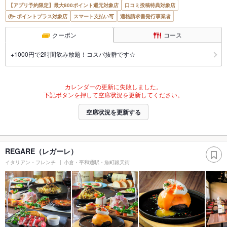
【アプリ予約限定】最大800ポイント還元対象店
口コミ投稿特典対象店
ポイントプラス対象店
スマート支払い可
適格請求書発行事業者
クーポン
コース
+1000円で2時間飲み放題！コスパ抜群です☆
カレンダーの更新に失敗しました。
下記ボタンを押して空席状況を更新してください。
空席状況を更新する
REGARE（レガーレ）
イタリアン・フレンチ
小倉・平和通駅・魚町銀天街