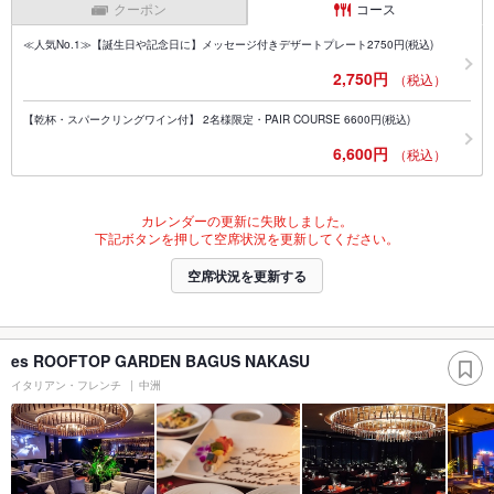
クーポン
コース
≪人気No.1≫【誕生日や記念日に】メッセージ付きデザートプレート2750円(税込)
2,750円
（税込）
【乾杯・スパークリングワイン付】 2名様限定・PAIR COURSE 6600円(税込)
6,600円
（税込）
カレンダーの更新に失敗しました。
下記ボタンを押して空席状況を更新してください。
空席状況を更新する
es ROOFTOP GARDEN BAGUS NAKASU
イタリアン・フレンチ
中洲