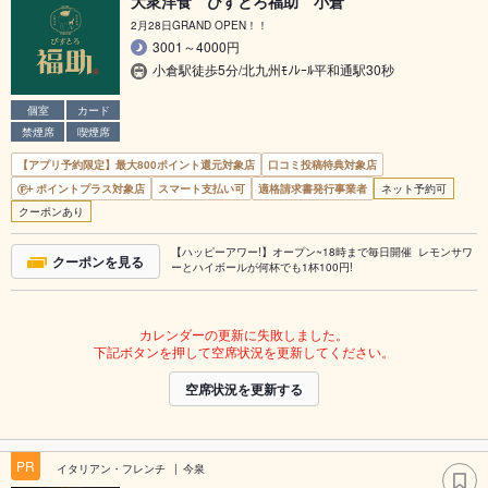
大衆洋食 びすとろ福助 小倉
2月28日GRAND OPEN！！
3001～4000円
小倉駅徒歩5分/北九州ﾓﾉﾚｰﾙ平和通駅30秒
個室
カード
禁煙席
喫煙席
【アプリ予約限定】最大800ポイント還元対象店
口コミ投稿特典対象店
ポイントプラス対象店
スマート支払い可
適格請求書発行事業者
ネット予約可
クーポンあり
【ハッピーアワー!】オープン~18時まで毎日開催 レモンサワ
クーポンを見る
ーとハイボールが何杯でも1杯100円!
カレンダーの更新に失敗しました。
下記ボタンを押して空席状況を更新してください。
空席状況を更新する
PR
イタリアン・フレンチ
今泉