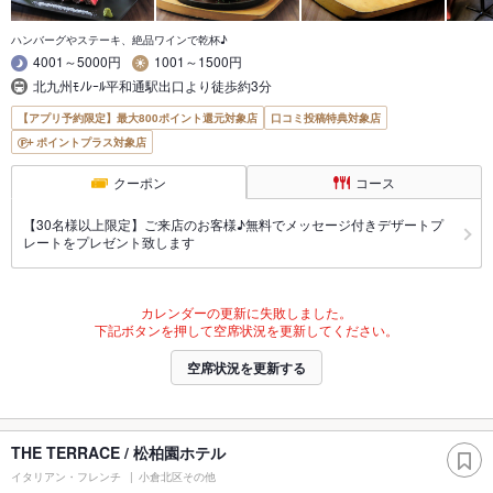
ハンバーグやステーキ、絶品ワインで乾杯♪
4001～5000円
1001～1500円
北九州ﾓﾉﾚｰﾙ平和通駅出口より徒歩約3分
【アプリ予約限定】最大800ポイント還元対象店
口コミ投稿特典対象店
ポイントプラス対象店
クーポン
コース
【30名様以上限定】ご来店のお客様♪無料でメッセージ付きデザートプ
レートをプレゼント致します
カレンダーの更新に失敗しました。
下記ボタンを押して空席状況を更新してください。
空席状況を更新する
THE TERRACE / 松柏園ホテル
イタリアン・フレンチ
小倉北区その他