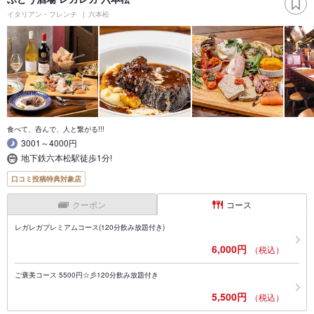
イタリアン・フレンチ
六本松
食べて、呑んで、人と繋がる!!!
3001～4000円
地下鉄六本松駅徒歩1分!
口コミ投稿特典対象店
クーポン
コース
レガレガプレミアムコース(120分飲み放題付き)
6,000円
（税込）
ご褒美コース 5500円☆彡120分飲み放題付き
5,500円
（税込）