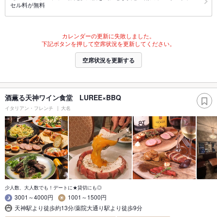
セル料が無料
カレンダーの更新に失敗しました。
下記ボタンを押して空席状況を更新してください。
空席状況を更新する
酒薫る天神ワイン食堂 LUREE×BBQ
イタリアン・フレンチ
大名
少人数、大人数でも！デートに★貸切にも◎
3001～4000円
1001～1500円
天神駅より徒歩約13分/薬院大通り駅より徒歩9分