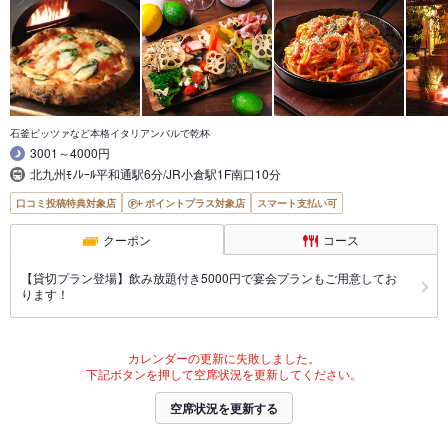
石釜ピッツァなど本格イタリアンバルで乾杯
3001～4000円
北九州ﾓﾉﾚｰﾙ平和通駅6分/JR小倉駅1F南口10分
口コミ投稿特典対象店
ポイントプラス対象店
スマート支払い可
クーポン
コース
【貸切プラン登場】飲み放題付き5000円で宴会プランもご用意してお
ります！
カレンダーの更新に失敗しました。
下記ボタンを押して空席状況を更新してください。
空席状況を更新する