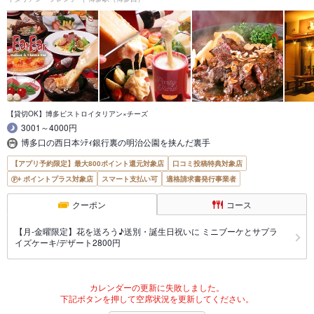
【貸切OK】博多ビストロイタリアン×チーズ
3001～4000円
博多口の西日本ｼﾃｨ銀行裏の明治公園を挟んだ裏手
【アプリ予約限定】最大800ポイント還元対象店
口コミ投稿特典対象店
ポイントプラス対象店
スマート支払い可
適格請求書発行事業者
クーポン
コース
【月-金曜限定】花を送ろう♪送別・誕生日祝いに ミニブーケとサプラ
イズケーキ/デザート2800円
カレンダーの更新に失敗しました。
下記ボタンを押して空席状況を更新してください。