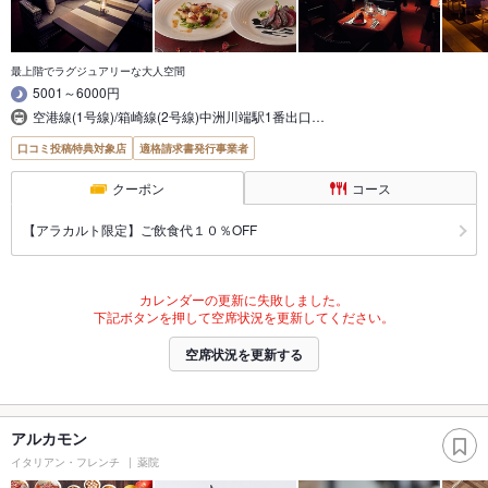
最上階でラグジュアリーな大人空間
5001～6000円
空港線(1号線)/箱崎線(2号線)中洲川端駅1番出口…
口コミ投稿特典対象店
適格請求書発行事業者
クーポン
コース
【アラカルト限定】ご飲食代１０％OFF
カレンダーの更新に失敗しました。
下記ボタンを押して空席状況を更新してください。
空席状況を更新する
アルカモン
イタリアン・フレンチ
薬院