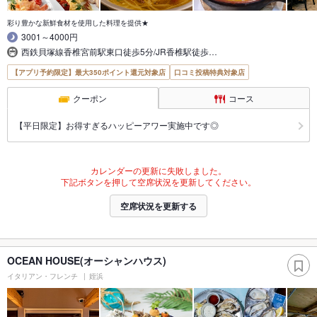
彩り豊かな新鮮食材を使用した料理を提供★
3001～4000円
西鉄貝塚線香椎宮前駅東口徒歩5分/JR香椎駅徒歩…
【アプリ予約限定】最大350ポイント還元対象店
口コミ投稿特典対象店
クーポン
コース
【平日限定】お得すぎるハッピーアワー実施中です◎
カレンダーの更新に失敗しました。
下記ボタンを押して空席状況を更新してください。
空席状況を更新する
OCEAN HOUSE(オーシャンハウス)
イタリアン・フレンチ
姪浜