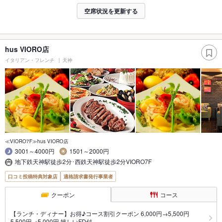
空席状況を更新する
hus VIORO店
イタリアン・フレンチ
天神
≪VIORO7F≫hus VIORO店
3001～4000円
1501～2000円
地下鉄天神駅徒歩2分･西鉄天神駅徒歩2分VIORO7F
口コミ投稿特典対象店
適格請求書発行事業者
クーポン
コース
【ランチ・ディナー】お得♪コース割引クーポン 6,000円→5,500円
5,500円→5,000円 嬉しいFD付