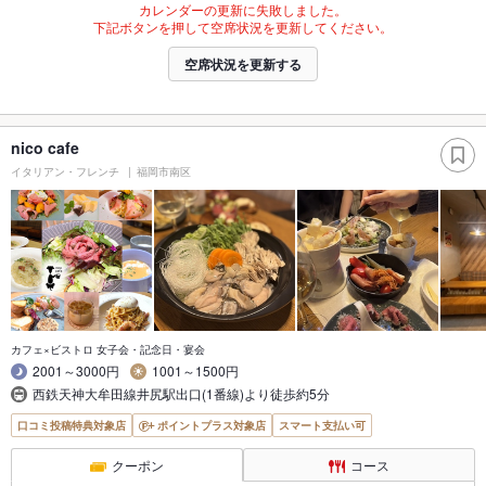
カレンダーの更新に失敗しました。
下記ボタンを押して空席状況を更新してください。
空席状況を更新する
nico cafe
イタリアン・フレンチ
福岡市南区
カフェ×ビストロ 女子会・記念日・宴会
2001～3000円
1001～1500円
西鉄天神大牟田線井尻駅出口(1番線)より徒歩約5分
口コミ投稿特典対象店
ポイントプラス対象店
スマート支払い可
クーポン
コース