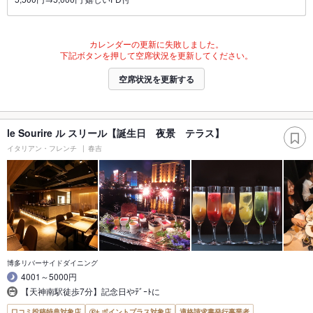
カレンダーの更新に失敗しました。
下記ボタンを押して空席状況を更新してください。
空席状況を更新する
le Sourire ル スリール【誕生日 夜景 テラス】
イタリアン・フレンチ
春吉
博多リバーサイドダイニング
4001～5000円
【天神南駅徒歩7分】記念日やﾃﾞｰﾄに
口コミ投稿特典対象店
ポイントプラス対象店
適格請求書発行事業者