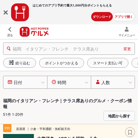
はじめてのアプリ予約で最大
1,000円分ポイントもらえる
ダウンロード
アプリで開く
戻る
マイメニュー
福岡 イタリアン・フレンチ テラス席あり
変更
絞り込む
ポイントがつかえる
スマート支払い可
日付
時間
人数
福岡のイタリアン・フレンチ | テラス席ありのグルメ・クーポン情
報
51件 1-20件
地図から探す
PR
居酒屋
小倉・平和通駅・魚町銀天街