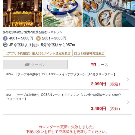
多彩なお料理が魅力♪絶景を臨むレストラン
4001～5000円
2001～3000円
JR今宿駅より徒歩15分/今宿駅から957m
【アプリ予約限定】最大350ポイント還元対象店
口コミ投稿特典対象店
クーポン
コース
8/3～ ［テーブル装飾付］OCEANマーメイドアフタヌーン【90分フリーフロー】
2,090円
（税込）
8/3～［テーブル装飾付］OCEANマーメイドアフヌン【パン食べ放題&ランチ＆90分
フリーフロー】
3,490円
（税込）
カレンダーの更新に失敗しました。
下記ボタンを押して空席状況を更新してください。