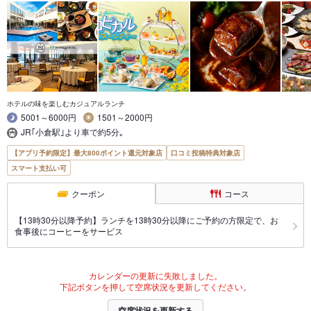
ホテルの味を楽しむカジュアルランチ
5001～6000円
1501～2000円
JR｢小倉駅｣より車で約5分｡
【アプリ予約限定】最大800ポイント還元対象店
口コミ投稿特典対象店
スマート支払い可
クーポン
コース
【13時30分以降予約】ランチを13時30分以降にご予約の方限定で、お
食事後にコーヒーをサービス
カレンダーの更新に失敗しました。
下記ボタンを押して空席状況を更新してください。
空席状況を更新する