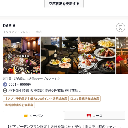
空席状況を更新する
DARIA
イタリアン・フレンチ
春吉
誕生日・記念日に！話題のテーブルアートを
5001～6000円
地下鉄七隈線 天神南駅 徒歩6分/櫛田神社前駅 …
【アプリ予約限定】最大800ポイント還元対象店
口コミ投稿特典対象店
適格請求書発行事業者
クーポン
コース
【ビアガーデンプラン限定】天候を気にせず安心！雨天中止時のキャン