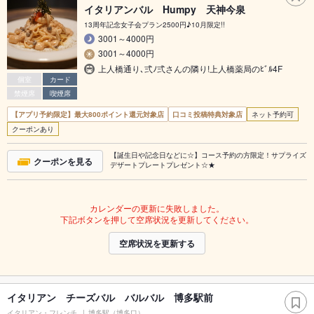
イタリアンバル Humpy 天神今泉
13周年記念女子会プラン2500円♪10月限定!!
3001～4000円
3001～4000円
上人橋通り､弍ﾉ弍さんの隣り!上人橋薬局のﾋﾞﾙ4F
個室
カード
禁煙席
喫煙席
【アプリ予約限定】最大800ポイント還元対象店
口コミ投稿特典対象店
ネット予約可
クーポンあり
【誕生日や記念日などに☆】コース予約の方限定！サプライズ
クーポンを見る
デザートプレートプレゼント☆★
カレンダーの更新に失敗しました。
下記ボタンを押して空席状況を更新してください。
空席状況を更新する
イタリアン チーズバル バルバル 博多駅前
イタリアン・フレンチ
博多駅（博多口）