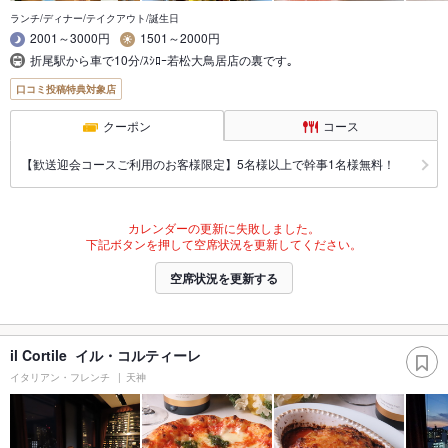
ランチ/ディナー/テイクアウト/誕生日
2001～3000円
1501～2000円
折尾駅から車で10分/ｽｼﾛｰ若松大鳥居店の裏です｡
口コミ投稿特典対象店
クーポン
コース
【歓送迎会コースご利用のお客様限定】5名様以上で幹事1名様無料！
カレンダーの更新に失敗しました。
下記ボタンを押して空席状況を更新してください。
空席状況を更新する
il Cortile イル・コルティーレ
イタリアン・フレンチ
天神