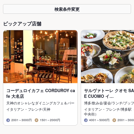
検索条件変更
ピックアップ店舗
コーデュロイカフェ CORDUROY ca
サルヴァトーレ クオモ SAL
fe 大名店
E CUOMO イ…
天神のオシャレなダイニングカフェ＆バー
博多/飲み会/宴会/ランチ/ブッ
イタリアン・フレンチ/天神
イタリアン・フレンチ/博多駅
中央街）
2001～3000円
1501～2000円
4001～5000円
2001～300