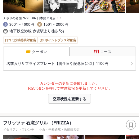
ナポリの老舗PIZZERIA 日本第２号店！！
3001～4000円
1501～2000円
地下鉄空港線 赤坂駅より徒歩5分
口コミ投稿特典対象店
ポイントプラス対象店
クーポン
コース
名前入りサプライズプレート【誕生日や記念日に◎】1100円
カレンダーの更新に失敗しました。
下記ボタンを押して空席状況を更新してください。
空席状況を更新する
フリッツァ 石窯グリル （FRIZZA）
イタリアン・フレンチ
小倉・平和通駅・魚町銀天街