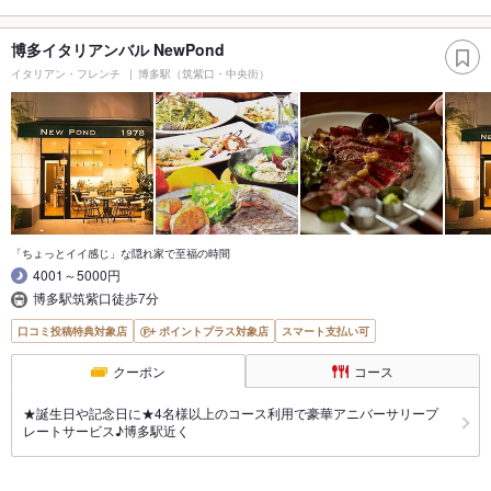
博多イタリアンバル NewPond
イタリアン・フレンチ
博多駅（筑紫口・中央街）
「ちょっとイイ感じ」な隠れ家で至福の時間
4001～5000円
博多駅筑紫口徒歩7分
口コミ投稿特典対象店
ポイントプラス対象店
スマート支払い可
クーポン
コース
★誕生日や記念日に★4名様以上のコース利用で豪華アニバーサリープ
レートサービス♪博多駅近く