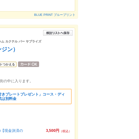
BLUE PRINT ブループリント
ハム カクテル バー サプライズ
（ジンジン）
トつかえる
店街の中に入ります。
付きプレートプレゼント」コース・ディ
代は別料金
込)【現金決済の
3,500円
（税込）