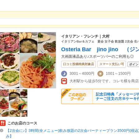
イタリアン・フレンチ｜大村
イタリアンBar＆カフェ 宴会 女子会 飲放題 2次会 生
Osteria Bar jino jino 
大画面液晶あり♪スポーツバーのご利用も◎
口コミ投稿特典対象店
スマート支払い可
ポイン
3001～4000円
1001～1500円
大村駅から徒歩5分です。コレモ横を商
記念日特典「メッセージ
ナーご注文の方※ケーキ
このお店のコース
【2次会に♪】3時間(全メニュー)飲み放題の2次会パーティープラン3500円(税
み】