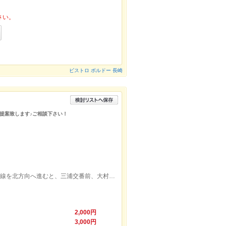
さい。
ビストロ ボルドー 長崎
提案致します♪ご相談下さい！
西諫早駅から5km、車で約5分。県道37号線を北方向へ進むと、三浦交番前、大村三浦郵便局の隣にお店があります。
2,000円
3,000円