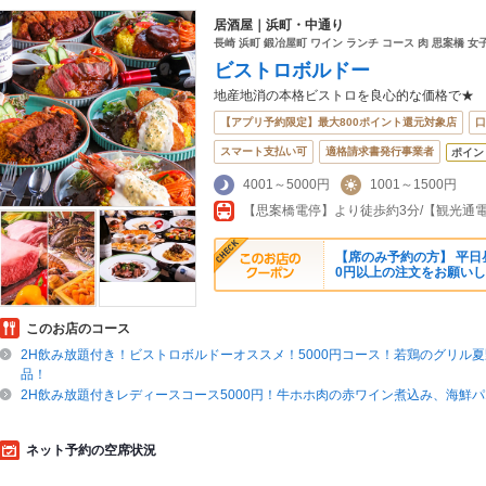
居酒屋｜浜町・中通り
長崎 浜町 鍛冶屋町 ワイン ランチ コース 肉 思案橋 
ビストロボルドー
地産地消の本格ビストロを良心的な価格で★
【アプリ予約限定】最大800ポイント還元対象店
口
スマート支払い可
適格請求書発行事業者
ポイン
4001～5000円
1001～1500円
【席のみ予約の方】 平日昼
0円以上の注文をお願い
このお店のコース
2H飲み放題付き！ビストロボルドーオススメ！5000円コース！若鶏のグリル夏
品！
2H飲み放題付きレディースコース5000円！牛ホホ肉の赤ワイン煮込み、海鮮パ
ネット予約の空席状況