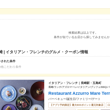
検索結果は以上です。
条件が似ているお店から探してみませんか
崎 | イタリアン・フレンチのグルメ・クーポン情報
外された条件
の他こだわり条件
イタリアン・フレンチ｜長崎駅・五島町
長崎/ランチ/アズロマーレ/イタリアン/ブッフェ/BBQ/
Restaurant Azzurro Mare Te
バーベキュー/誕生日/ファミリー/デート
【アプリ予約限定】最大800ポイント還元対象店
口