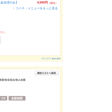
【現金決済のみ】
4,500円
（税込）
コース・メニューをもっと見る
さい。
ジンジン jino jino
居酒屋/歓送迎会/飲み放題