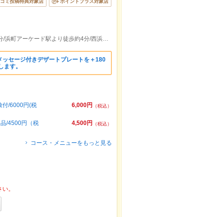
コミ投稿特典対象店
ポイントプラス対象店
観光通駅(赤迫・蛍茶屋方面)より徒歩約1分/浜町アーケード駅より徒歩約4分/西浜町駅(赤迫・石橋方面)より徒歩約5分
ッセージ付きデザートプレートを＋180
たします。
/6000円(税
6,000円
（税込）
/4500円（税
4,500円
（税込）
コース・メニューをもっと見る
さい。