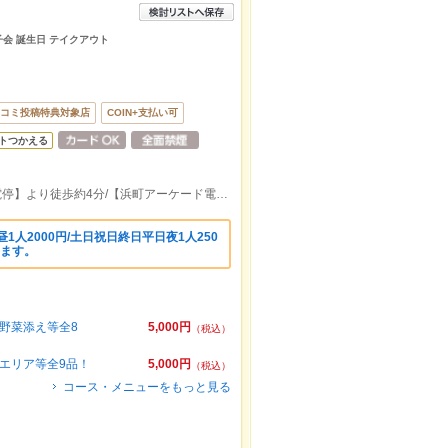
女子会 誕生日 テイクアウト
コミ投稿特典対象店
COIN+支払い可
トつかえる
【思案橋電停】より徒歩約3分/【観光通電停】より徒歩約4分/【浜町アーケード電停】より徒歩約5分
1人2000円/土日祝日終日平日夜1人250
します。
野菜添え等全8
5,000円
（税込）
エリア等全9品！
5,000円
（税込）
コース・メニューをもっと見る