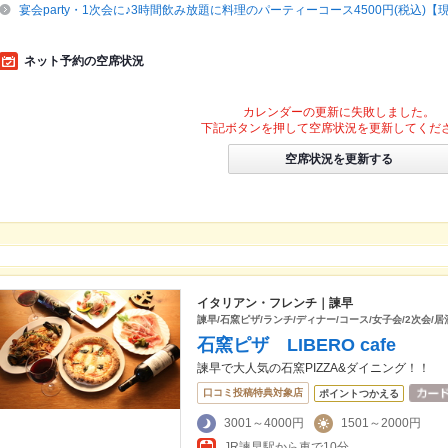
宴会party・1次会に♪3時間飲み放題に料理のパーティーコース4500円(税込)
ネット予約の空席状況
カレンダーの更新に失敗しました。
下記ボタンを押して空席状況を更新してくだ
空席状況を更新する
イタリアン・フレンチ｜諫早
諫早/石窯ピザ/ランチ/ディナー/コース/女子会/2次会/
石窯ピザ LIBERO cafe
諫早で大人気の石窯PIZZA&ダイニング！！
口コミ投稿特典対象店
ポイントつかえる
3001～4000円
1501～2000円
JR諫早駅から車で10分