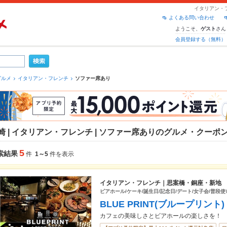
イタリアン・
よくある問い合わせ
ようこそ、
さん
ゲスト
会員登録する（無料）
グルメ
イタリアン・フレンチ
ソファー席あり
崎 | イタリアン・フレンチ | ソファー席ありのグルメ・クーポ
5
索結果
件
1～5
件を表示
イタリアン・フレンチ｜思案橋・銅座・新地
ビアホール/ケーキ/誕生日/記念日/デート/女子会/普段使い
BLUE PRINT(ブループリント)
カフェの美味しさとビアホールの楽しさを！