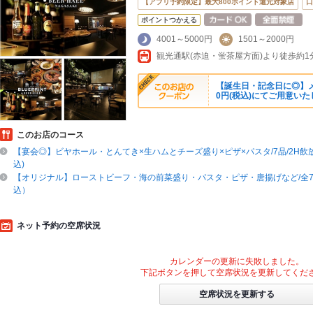
【アプリ予約限定】最大800ポイント還元対象店
口
ポイントつかえる
4001～5000円
1501～2000円
【誕生日・記念日に◎】メ
0円(税込)にてご用意い
このお店のコース
【宴会◎】ビヤホール・とんてき×生ハムとチーズ盛り×ピザ×パスタ/7品/2H飲放付
込)
【オリジナル】ローストビーフ・海の前菜盛り・パスタ・ピザ・唐揚げなど/全7品
込）
ネット予約の空席状況
カレンダーの更新に失敗しました。
下記ボタンを押して空席状況を更新してくだ
空席状況を更新する