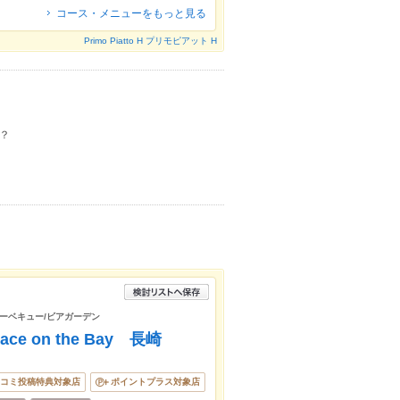
コース・メニューをもっと見る
Primo Piatto H プリモピアット H
？
バーベキュー/ビアガーデン
rrace on the Bay 長崎
コミ投稿特典対象店
ポイントプラス対象店