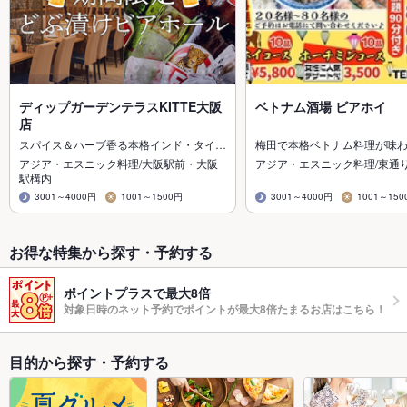
ディップガーデンテラスKITTE大阪
ベトナム酒場 ビアホイ
店
スパイス＆ハーブ香る本格インド・タイ…
梅田で本格ベトナム料理が味
アジア・エスニック料理/大阪駅前・大阪
アジア・エスニック料理/東通
駅構内
3001～4000円
1001～1500円
3001～4000円
1001～150
お得な特集から探す・予約する
ポイントプラスで最大8倍
対象日時のネット予約でポイントが最大8倍たまるお店はこちら！
目的から探す・予約する