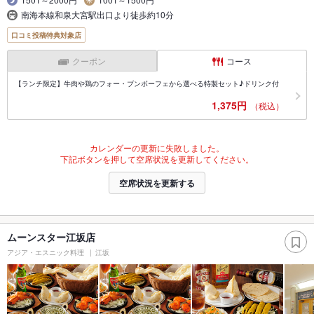
南海本線和泉大宮駅出口より徒歩約10分
口コミ投稿特典対象店
クーポン
コース
【ランチ限定】牛肉や鶏のフォー・ブンボーフェから選べる特製セット♪ドリンク付
1,375円
（税込）
カレンダーの更新に失敗しました。
下記ボタンを押して空席状況を更新してください。
空席状況を更新する
ムーンスター江坂店
アジア・エスニック料理
江坂