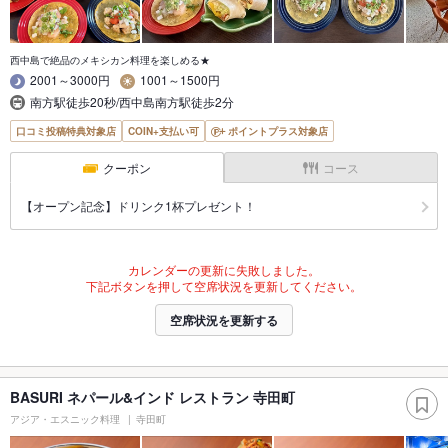
西中島で絶品のメキシカン料理を楽しめる★
2001～3000円
1001～1500円
南方駅徒歩20秒/西中島南方駅徒歩2分
口コミ投稿特典対象店
COIN+支払い可
ポイントプラス対象店
クーポン
コース
【オープン記念】ドリンク1杯プレゼント！
カレンダーの更新に失敗しました。
下記ボタンを押して空席状況を更新してください。
空席状況を更新する
BASURI ネパール&インド レストラン 寺田町
アジア・エスニック料理
寺田町