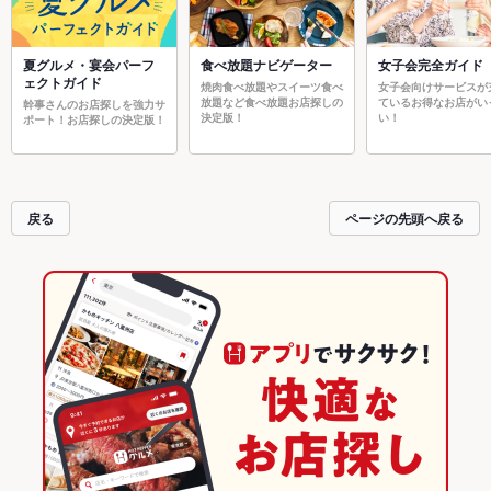
夏グルメ・宴会パーフ
食べ放題ナビゲーター
女子会完全ガイド
ェクトガイド
焼肉食べ放題やスイーツ食べ
女子会向けサービスが
放題など食べ放題お店探しの
ているお得なお店がい
幹事さんのお店探しを強力サ
決定版！
い！
ポート！お店探しの決定版！
戻る
ページの先頭へ戻る