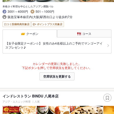
本格タイ料理を中心としたアジアン燻製バル
3001～4000円
501～1000円
阪急宝塚本線庄内(大阪)駅西出口より徒歩約7分
口コミ投稿特典対象店
ポイントプラス対象店
クーポン
コース
【女子会限定クーポン☆】 女性のみ4名様以上のご予約でマンゴーアイ
スプレゼント♪
カレンダーの更新に失敗しました。
下記ボタンを押して空席状況を更新してください。
空席状況を更新する
インドレストラン BINDU 八尾本店
アジア・エスニック料理
八尾