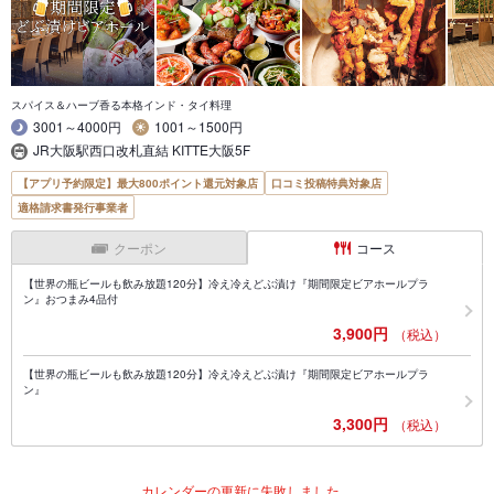
スパイス＆ハーブ香る本格インド・タイ料理
3001～4000円
1001～1500円
JR大阪駅西口改札直結 KITTE大阪5F
【アプリ予約限定】最大800ポイント還元対象店
口コミ投稿特典対象店
適格請求書発行事業者
クーポン
コース
【世界の瓶ビールも飲み放題120分】冷え冷えどぶ漬け『期間限定ビアホールプラ
ン』おつまみ4品付
3,900円
（税込）
【世界の瓶ビールも飲み放題120分】冷え冷えどぶ漬け『期間限定ビアホールプラ
ン』
3,300円
（税込）
カレンダーの更新に失敗しました。