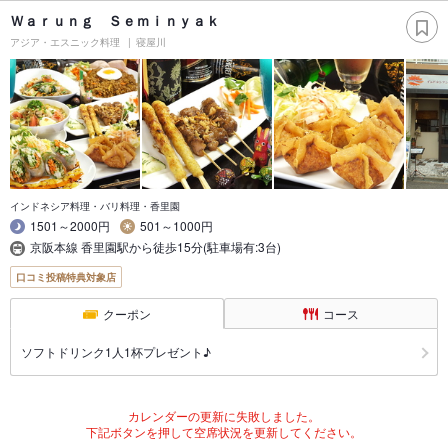
Ｗａｒｕｎｇ Ｓｅｍｉｎｙａｋ
アジア・エスニック料理
寝屋川
インドネシア料理・バリ料理・香里園
1501～2000円
501～1000円
京阪本線 香里園駅から徒歩15分(駐車場有:3台)
口コミ投稿特典対象店
クーポン
コース
ソフトドリンク1人1杯プレゼント♪
カレンダーの更新に失敗しました。
下記ボタンを押して空席状況を更新してください。