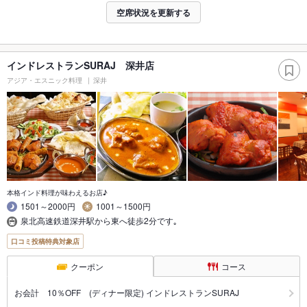
空席状況を更新する
インドレストランSURAJ 深井店
アジア・エスニック料理
深井
本格インド料理が味わえるお店♪
1501～2000円
1001～1500円
泉北高速鉄道深井駅から東へ徒歩2分です｡
口コミ投稿特典対象店
クーポン
コース
お会計 10％OFF (ディナー限定) インドレストランSURAJ