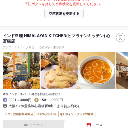
下記ボタンを押して空席状況を更新してください。
空席状況を更新する
インド料理 HIMALAYAN KITCHEN(ヒマラヤンキッチン) 心
斎橋店
アジア・エスニック料理
心斎橋駅・東心斎橋
本場インド・ネパール料理を難波心斎橋で◎
2001～3000円
1501～2000円
大阪ﾒﾄﾛ御堂筋線心斎橋駅8出口より徒歩約3分
口コミ投稿特典対象店
COIN+支払い可
ポイントプラス対象店
クーポン
コース