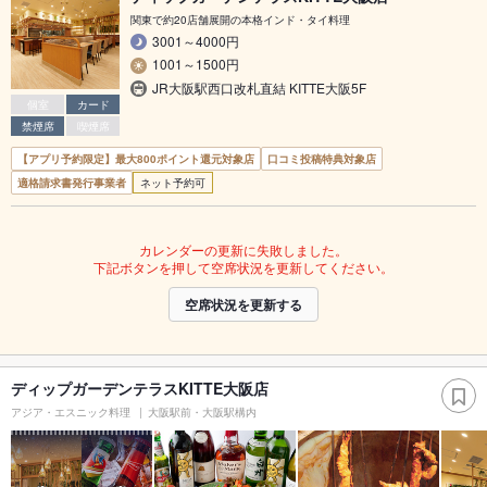
関東で約20店舗展開の本格インド・タイ料理
3001～4000円
1001～1500円
JR大阪駅西口改札直結 KITTE大阪5F
個室
カード
禁煙席
喫煙席
【アプリ予約限定】最大800ポイント還元対象店
口コミ投稿特典対象店
適格請求書発行事業者
ネット予約可
カレンダーの更新に失敗しました。
下記ボタンを押して空席状況を更新してください。
空席状況を更新する
ディップガーデンテラスKITTE大阪店
アジア・エスニック料理
大阪駅前・大阪駅構内