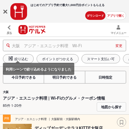
はじめてのアプリ予約で最大
1,000円分ポイントもらえる
ダウンロード
アプリで開く
戻る
マイメニュー
大阪 アジア・エスニック料理 Wi-Fi
変更
絞り込む
ポイントがつかえる
スマート支払い可
今日予約できる
明日予約できる
日時指定
大阪
アジア・エスニック料理 | Wi-Fiのグルメ・クーポン情報
85件 1-20件
地図から探す
PR
アジア・エスニック料理
大阪駅前・大阪駅構内
ディップガーデンテラスKITTE大阪店