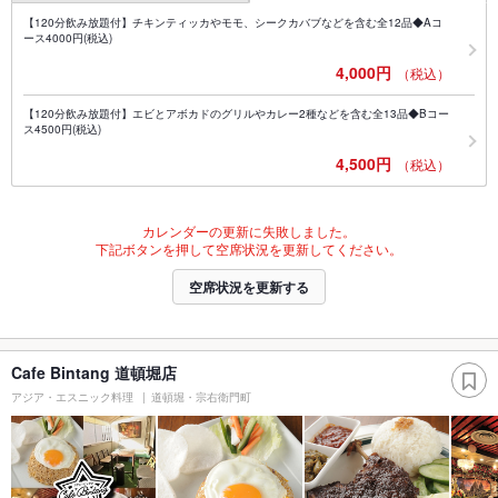
【120分飲み放題付】チキンティッカやモモ、シークカバブなどを含む全12品◆Aコ
ース4000円(税込)
4,000円
（税込）
【120分飲み放題付】エビとアボカドのグリルやカレー2種などを含む全13品◆Bコー
ス4500円(税込)
4,500円
（税込）
カレンダーの更新に失敗しました。
下記ボタンを押して空席状況を更新してください。
空席状況を更新する
Cafe Bintang 道頓堀店
アジア・エスニック料理
道頓堀・宗右衛門町