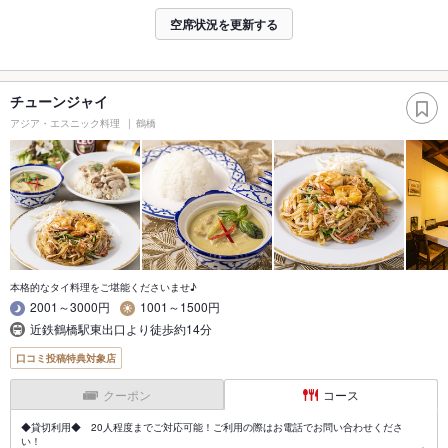
空席状況を更新する
チューンジャイ
アジア・エスニック料理
鶴橋
本格的なタイ料理をご堪能くださいませ♪
2001～3000円
1001～1500円
近鉄鶴橋駅東出口より徒歩約14分
口コミ投稿特典対象店
クーポン
コース
◆貸切利用◆ 20人程度までご対応可能！ご利用の際はお電話でお問い合わせくださ
い！