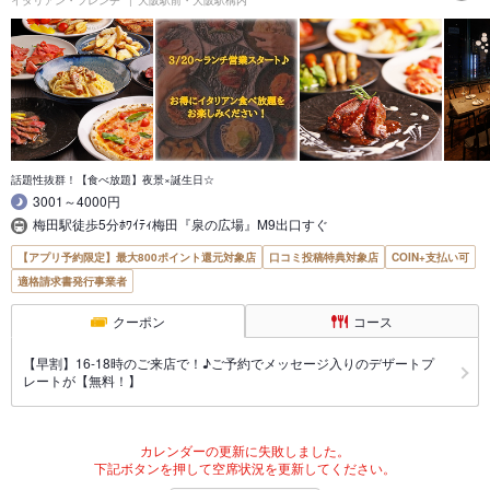
話題性抜群！【食べ放題】夜景×誕生日☆
3001～4000円
梅田駅徒歩5分ﾎﾜｲﾃｨ梅田『泉の広場』M9出口すぐ
【アプリ予約限定】最大800ポイント還元対象店
口コミ投稿特典対象店
COIN+支払い可
適格請求書発行事業者
クーポン
コース
【早割】16-18時のご来店で！♪ご予約でメッセージ入りのデザートプ
レートが【無料！】
カレンダーの更新に失敗しました。
下記ボタンを押して空席状況を更新してください。