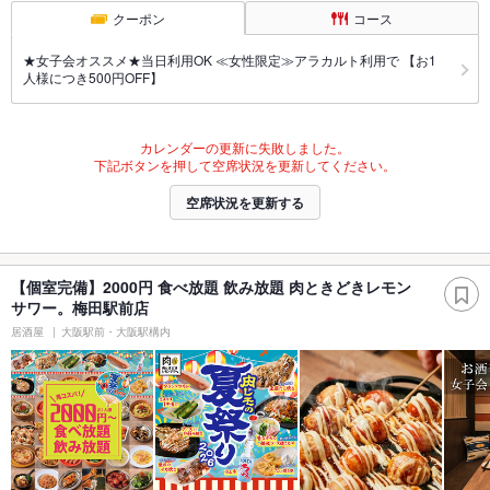
クーポン
コース
★女子会オススメ★当日利用OK ≪女性限定≫アラカルト利用で 【お1
人様につき500円OFF】
カレンダーの更新に失敗しました。
下記ボタンを押して空席状況を更新してください。
空席状況を更新する
【個室完備】2000円 食べ放題 飲み放題 肉ときどきレモン
サワー。梅田駅前店
居酒屋
大阪駅前・大阪駅構内