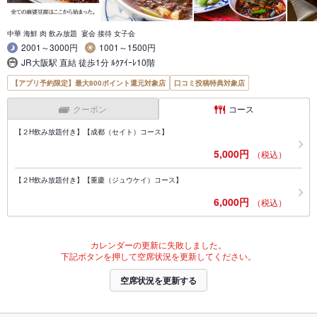
中華 海鮮 肉 飲み放題 宴会 接待 女子会
2001～3000円
1001～1500円
JR大阪駅 直結 徒歩1分 ﾙｸｱｲｰﾚ10階
【アプリ予約限定】最大800ポイント還元対象店
口コミ投稿特典対象店
クーポン
コース
【２H飲み放題付き】【成都（セイト）コース】
5,000円
（税込）
【２H飲み放題付き】【重慶（ジュウケイ）コース】
6,000円
（税込）
カレンダーの更新に失敗しました。
下記ボタンを押して空席状況を更新してください。
空席状況を更新する