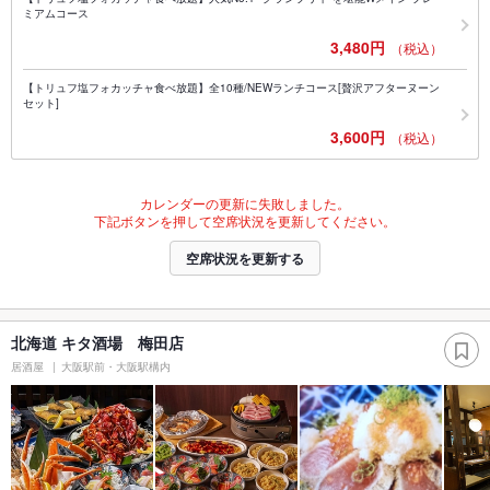
ミアムコース
3,480円
（税込）
【トリュフ塩フォカッチャ食べ放題】全10種/NEWランチコース[贅沢アフターヌーン
セット]
3,600円
（税込）
カレンダーの更新に失敗しました。
下記ボタンを押して空席状況を更新してください。
空席状況を更新する
北海道 キタ酒場 梅田店
居酒屋
大阪駅前・大阪駅構内