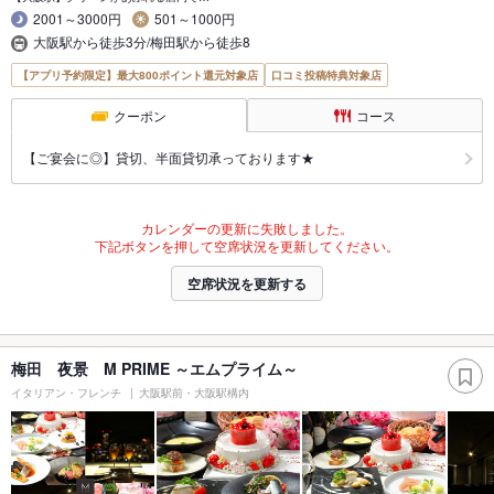
2001～3000円
501～1000円
大阪駅から徒歩3分/梅田駅から徒歩8
【アプリ予約限定】最大800ポイント還元対象店
口コミ投稿特典対象店
クーポン
コース
【ご宴会に◎】貸切、半面貸切承っております★
カレンダーの更新に失敗しました。
下記ボタンを押して空席状況を更新してください。
空席状況を更新する
梅田 夜景 M PRIME ～エムプライム～
イタリアン・フレンチ
大阪駅前・大阪駅構内