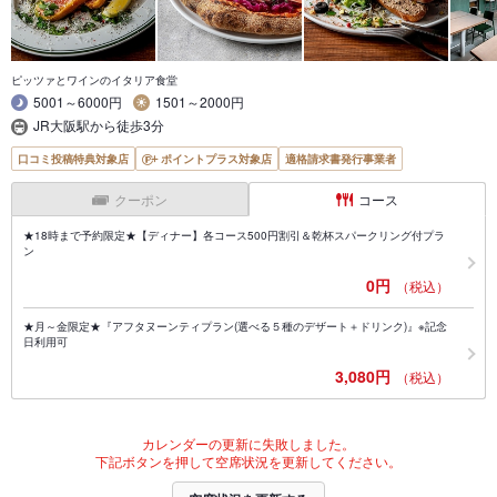
ピッツァとワインのイタリア食堂
5001～6000円
1501～2000円
JR大阪駅から徒歩3分
口コミ投稿特典対象店
ポイントプラス対象店
適格請求書発行事業者
クーポン
コース
★18時まで予約限定★【ディナー】各コース500円割引＆乾杯スパークリング付プラ
ン
0円
（税込）
★月～金限定★『アフタヌーンティプラン(選べる５種のデザート＋ドリンク)』※記念
日利用可
3,080円
（税込）
カレンダーの更新に失敗しました。
下記ボタンを押して空席状況を更新してください。