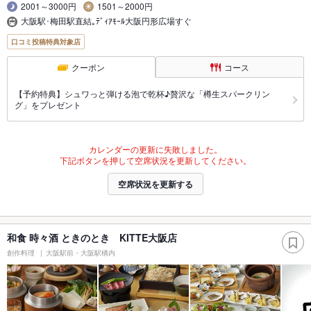
2001～3000円
1501～2000円
大阪駅･梅田駅直結｡ﾃﾞｨｱﾓｰﾙ大阪円形広場すぐ
口コミ投稿特典対象店
クーポン
コース
【予約特典】シュワっと弾ける泡で乾杯♪贅沢な「樽生スパークリン
グ」をプレゼント
カレンダーの更新に失敗しました。
下記ボタンを押して空席状況を更新してください。
空席状況を更新する
和食 時々酒 ときのとき KITTE大阪店
創作料理
大阪駅前・大阪駅構内