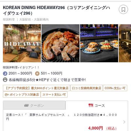
KOREAN DINING HIDEAWAY296（コリアンダイニングハ
イダウェイ296）
韓国料理
大阪駅前・大阪駅構内
韓国伊料理×イタリアン！！
2001～3000円
501～1000円
各線梅田徒歩5分★HEPすぐ近くで朝まで営業中!
【アプリ予約限定】最大800ポイント還元対象店
口コミ投稿特典対象店
COIN+支払い可
ポイントプラス対象店
スマート支払い可
クーポン
コース
定番コース！『 栗豚サムギョプサルコース 』 １２０分飲放題付き★４，０００
円
4,000円
（税込）