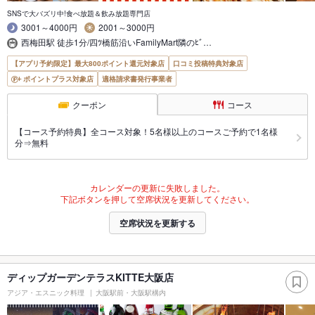
SNSで大バズリ中!食べ放題＆飲み放題専門店
3001～4000円
2001～3000円
西梅田駅 徒歩1分/四ﾂ橋筋沿いFamilyMart隣のﾋﾞ…
【アプリ予約限定】最大800ポイント還元対象店
口コミ投稿特典対象店
ポイントプラス対象店
適格請求書発行事業者
クーポン
コース
【コース予約特典】全コース対象！5名様以上のコースご予約で1名様
分⇒無料
カレンダーの更新に失敗しました。
下記ボタンを押して空席状況を更新してください。
空席状況を更新する
ディップガーデンテラスKITTE大阪店
アジア・エスニック料理
大阪駅前・大阪駅構内