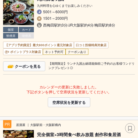
九州料理を心ゆくまでお楽しみください
5001～6000円
1501～2000円
西梅田駅約3分/JR大阪駅約4分/梅田駅約8分
個室
カード
禁煙席
喫煙席
【アプリ予約限定】最大800ポイント還元対象店
口コミ投稿特典対象店
ポイントプラス対象店
ネット予約可
クーポンあり
【期間限定】ランチ九国お鍋堪能御前ご予約のお客様ワンドリ
クーポンを見る
ンクプレゼント◎
カレンダーの更新に失敗しました。
下記ボタンを押して空席状況を更新してください。
空席状況を更新する
PR
居酒屋
大阪駅前・大阪駅構内
完全個室×3時間食べ飲み放題 創作和食居酒