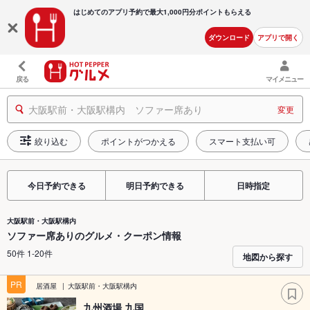
はじめてのアプリ予約で最大
1,000円分ポイントもらえる
ダウンロード
アプリで開く
戻る
マイメニュー
大阪駅前・大阪駅構内 ソファー席あり
変更
絞り込む
ポイントがつかえる
スマート支払い可
今日予約できる
明日予約できる
日時指定
大阪駅前・大阪駅構内
ソファー席ありのグルメ・クーポン情報
50件 1-20件
地図から探す
PR
居酒屋
大阪駅前・大阪駅構内
九州酒場 九国