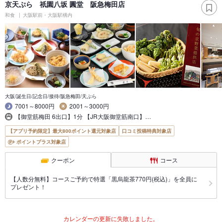
京天ぷら 祇園八坂 圓堂 阪急梅田店
和食
大阪駅前・大阪駅構内
大阪/誕生日/記念日/接待/阪急梅田/天ぷら
7001～8000円
2001～3000円
【御堂筋梅田 6出口】1分 【JR大阪御堂筋南口】…
【アプリ予約限定】最大800ポイント還元対象店
口コミ投稿特典対象店
ポイントプラス対象店
クーポン
コース
【人数分無料】コースご予約で特選「黒烏龍茶770円(税込)」を全員に
プレゼント！
カレンダーの更新に失敗しました。