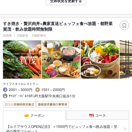
空席状況を更新する
すき焼き・贅沢肉丼×農家直送ビュッフェ食べ放題・都野菜
賀茂・飲み放題時間無制限
居酒屋
大阪駅前・大阪駅構内
ライフスタイルレストラン
2001～3000円
1501～2000円
ｻｳｽｹﾞｰﾄﾋﾞﾙ16F/JR大阪駅中央南口徒歩1分
口コミ投稿特典対象店
適格請求書発行事業者
クーポン
コース
【ルクアサウスOPEN記念】 ＋1500円でビュッフェ食べ飲み放題！至
福の贅沢フルセット