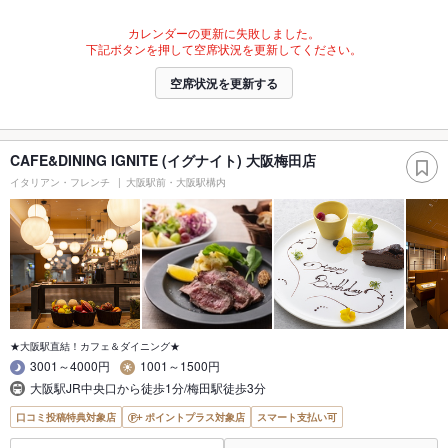
カレンダーの更新に失敗しました。
下記ボタンを押して空席状況を更新してください。
空席状況を更新する
CAFE&DINING IGNITE (イグナイト) 大阪梅田店
イタリアン・フレンチ
大阪駅前・大阪駅構内
★大阪駅直結！カフェ＆ダイニング★
3001～4000円
1001～1500円
大阪駅JR中央口から徒歩1分/梅田駅徒歩3分
口コミ投稿特典対象店
ポイントプラス対象店
スマート支払い可