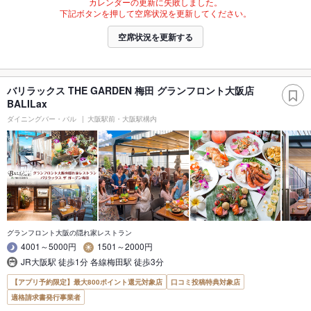
カレンダーの更新に失敗しました。
下記ボタンを押して空席状況を更新してください。
空席状況を更新する
バリラックス THE GARDEN 梅田 グランフロント大阪店
BALILax
ダイニングバー・バル
大阪駅前・大阪駅構内
グランフロント大阪の隠れ家レストラン
4001～5000円
1501～2000円
JR大阪駅 徒歩1分 各線梅田駅 徒歩3分
【アプリ予約限定】最大800ポイント還元対象店
口コミ投稿特典対象店
適格請求書発行事業者