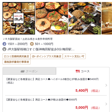
ＪＲ大阪駅直結！お好み焼き＆創作串焼料理
1501～2000円
501～1000円
JR大阪駅桜橋口すぐ/阪神梅田駅徒歩3分/梅田駅…
口コミ投稿特典対象店
ポイントプラス対象店
スマート支払い可
適格請求書発行事業者
クーポン
コース
【夏宴会など各種宴会に】満足コース◆ハイボール3種含む2H飲み放題付◆5400円
（税込）
5,400円
（税込）
【夏宴会など各種宴会に】満足コース◆2H飲み放題付◆5000円
5,000円
（税込）