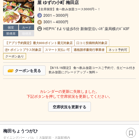
屋 ゆずの小町 梅田店
【全席個室】食べ飲み放題コース3000円～！
2001～3000円
3001～4000円
個室
カード
HEPﾅﾋﾞｵより徒歩5分 新御堂沿いｽｷﾞ薬局横のﾋﾞﾙ3F
禁煙席
喫煙席
【アプリ予約限定】最大800ポイント還元対象店
口コミ投稿特典対象店
ポイントプラス対象店
スマート支払い可
適格請求書発行事業者
ネット予約可
クーポンあり
【8/15.16限定】 食べ飲み放題コースご予約で、生ビール付き
クーポンを見る
飲み放題にグレードアップ＜無料＞
カレンダーの更新に失敗しました。
下記ボタンを押して空席状況を更新してください。
空席状況を更新する
梅田ちょうつがひ
ダイニングバー・バル
大阪駅前・大阪駅構内