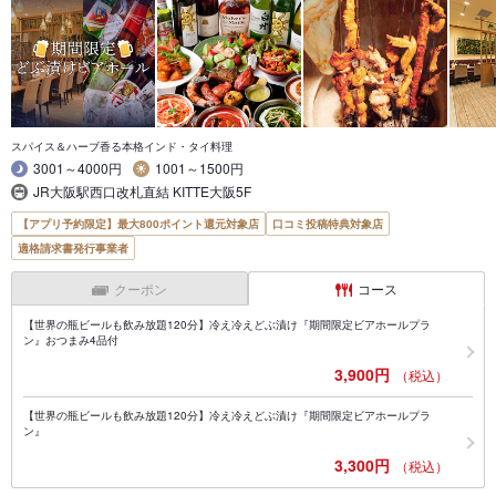
スパイス＆ハーブ香る本格インド・タイ料理
3001～4000円
1001～1500円
JR大阪駅西口改札直結 KITTE大阪5F
【アプリ予約限定】最大800ポイント還元対象店
口コミ投稿特典対象店
適格請求書発行事業者
クーポン
コース
【世界の瓶ビールも飲み放題120分】冷え冷えどぶ漬け『期間限定ビアホールプラ
ン』おつまみ4品付
3,900円
（税込）
【世界の瓶ビールも飲み放題120分】冷え冷えどぶ漬け『期間限定ビアホールプラ
ン』
3,300円
（税込）