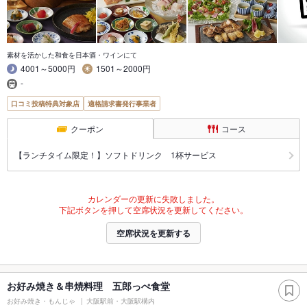
素材を活かした和食を日本酒・ワインにて
4001～5000円
1501～2000円
-
口コミ投稿特典対象店
適格請求書発行事業者
クーポン
コース
【ランチタイム限定！】ソフトドリンク 1杯サービス
カレンダーの更新に失敗しました。
下記ボタンを押して空席状況を更新してください。
空席状況を更新する
お好み焼き＆串焼料理 五郎っぺ食堂
お好み焼き・もんじゃ
大阪駅前・大阪駅構内