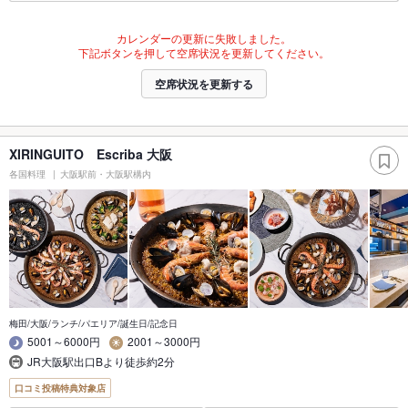
カレンダーの更新に失敗しました。
下記ボタンを押して空席状況を更新してください。
空席状況を更新する
XIRINGUITO Escriba 大阪
各国料理
大阪駅前・大阪駅構内
梅田/大阪/ランチ/パエリア/誕生日/記念日
5001～6000円
2001～3000円
JR大阪駅出口Bより徒歩約2分
口コミ投稿特典対象店