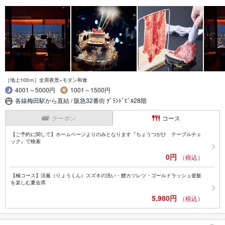
［地上100ｍ］全席夜景×モダン和食
4001～5000円
1001～1500円
各線梅田駅から直結 / 阪急32番街 ｸﾞﾗﾝﾄﾞﾋﾞﾙ28階
クーポン
コース
【ご予約に関して】ホームページよりのみとなります『ちょうつがひ テーブルチェ
ック』で検索
0円
（税込）
【極コース】涼薫（りょうくん）スズキの洗い・鱧カツレツ・ゴールドラッシュ釜飯
を楽しむ夏会席
5,980円
（税込）