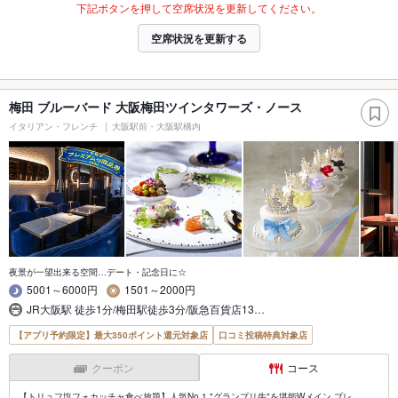
下記ボタンを押して空席状況を更新してください。
空席状況を更新する
梅田 ブルーバード 大阪梅田ツインタワーズ・ノース
イタリアン・フレンチ
大阪駅前・大阪駅構内
夜景が一望出来る空間…デート・記念日に☆
5001～6000円
1501～2000円
JR大阪駅 徒歩1分/梅田駅徒歩3分/阪急百貨店13…
【アプリ予約限定】最大350ポイント還元対象店
口コミ投稿特典対象店
クーポン
コース
【トリュフ塩フォカッチャ食べ放題】人気No.1 "グランプリ牛"を堪能Wメイン プレ