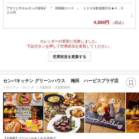
アサリと牛ホルモンの旨味♪ 『 韓国鍋コース 』 １２０分飲放題付き★４，５
００円
4,500円
（税込）
カレンダーの更新に失敗しました。
下記ボタンを押して空席状況を更新してください。
空席状況を更新する
センバキッチン グリーンハウス 梅田 ハービスプラザ店
イタリアン・フレンチ
大阪駅前・大阪駅構内
【大阪駅】グリーンがあふれる店内で…