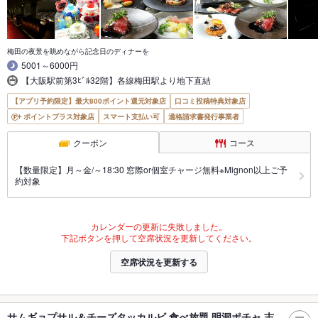
梅田の夜景を眺めながら記念日のディナーを
5001～6000円
【大阪駅前第3ﾋﾞﾙ32階】各線梅田駅より地下直結
【アプリ予約限定】最大800ポイント還元対象店
口コミ投稿特典対象店
ポイントプラス対象店
スマート支払い可
適格請求書発行事業者
クーポン
コース
【数量限定】月～金/～18:30 窓際or個室チャージ無料※Mignon以上ご予
約対象
カレンダーの更新に失敗しました。
下記ボタンを押して空席状況を更新してください。
空席状況を更新する
サムギョプサル＆チーズタッカルビ 食べ放題 明洞ポチャ 志