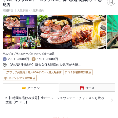
紀店
韓国料理
大阪駅前・大阪駅構内
サムギョプサル&チーズタッカルビ食べ放題
2001～3000円
1501～2000円
【志紀駅徒歩8分】新大久保&新宿の人気店が大阪…
【アプリ予約限定】最大800ポイント還元対象店
口コミ投稿特典対象店
ポイントプラス対象店
クーポン
コース
6【2時間単品飲み放題】生ビール・ジョウンデー・チャミスルも飲み
放題【2150円】