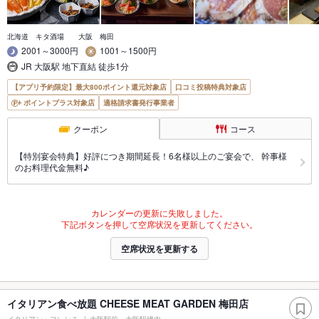
北海道 キタ酒場 大阪 梅田
2001～3000円
1001～1500円
JR 大阪駅 地下直結 徒歩1分
【アプリ予約限定】最大800ポイント還元対象店
口コミ投稿特典対象店
ポイントプラス対象店
適格請求書発行事業者
クーポン
コース
【特別宴会特典】好評につき期間延長！6名様以上のご宴会で、 幹事様
のお料理代金無料♪
カレンダーの更新に失敗しました。
下記ボタンを押して空席状況を更新してください。
空席状況を更新する
イタリアン食べ放題 CHEESE MEAT GARDEN 梅田店
イタリアン・フレンチ
大阪駅前・大阪駅構内