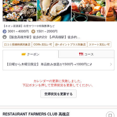
【ネオン居酒屋】出世サワーや特製酢豚など
3001～4000円
1501～2000円
【阪急高槻市駅】徒歩約2分 【JR高槻駅】徒歩約…
口コミ投稿特典対象店
COIN+支払い可
ポイントプラス対象店
スマート支払い可
クーポン
コース
【日曜から木曜日限定】 単品飲み放題が1500円→1000円に♪
カレンダーの更新に失敗しました。
下記ボタンを押して空席状況を更新してください。
空席状況を更新する
RESTAURANT FARMERS CLUB 高槻店