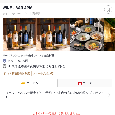
WINE．BAR APiS
ダイニングバー・バル
高槻駅
リーズナブルに味わう厳選ワインと逸品料理
4001～5000円
JR東海道本線≪高槻駅≫北より徒歩約7分
口コミ投稿特典対象店
スマート支払い可
クーポン
コース
《ホットペッパー限定！》ご予約でご来店の方に小鉢料理をプレゼント
♪
カレンダーの更新に失敗しました。