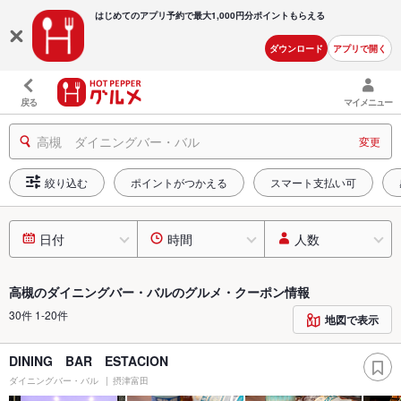
はじめてのアプリ予約で最大
1,000円分ポイントもらえる
ダウンロード
アプリで開く
戻る
マイメニュー
高槻 ダイニングバー・バル
変更
絞り込む
ポイントがつかえる
スマート支払い可
日付
時間
人数
高槻のダイニングバー・バルのグルメ・クーポン情報
30件 1-20件
地図で表示
DINING BAR ESTACION
ダイニングバー・バル
摂津富田