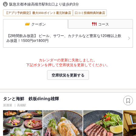
阪急京都本線高槻市駅8出口より徒歩約3分
【アプリ予約限定】最大350ポイント還元対象店
口コミ投稿特典対象店
クーポン
コース
【2時間飲み放題】 ビール、サワー、カクテルなど豊富な120種以上飲
み放題！1500円or1800円
カレンダーの更新に失敗しました。
下記ボタンを押して空席状況を更新してください。
空席状況を更新する
タンと海鮮 鉄板dining雄輝
居酒屋
高槻駅