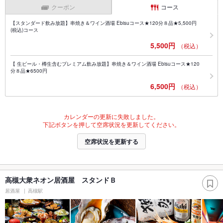
クーポン
コース
【スタンダード飲み放題】串焼き＆ワイン酒場 Ebisuコース★120分８品★5,500円
(税込)コース
5,500円
（税込）
【 生ビール・樽生含むプレミアム飲み放題】串焼き＆ワイン酒場 Ebisuコース★120
分８品★6500円
6,500円
（税込）
カレンダーの更新に失敗しました。
下記ボタンを押して空席状況を更新してください。
空席状況を更新する
高槻大衆ネオン居酒屋 スタンドＢ
居酒屋
高槻駅