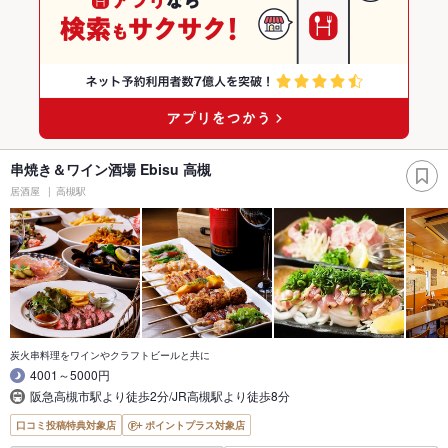
串焼き＆ワイン酒場 Ebisu 高槻
居酒屋
高槻駅
炭火串料理をワインやクラフトビールと共に
4001～5000円
阪急高槻市駅より徒歩2分/JR高槻駅より徒歩8分
口コミ投稿特典対象店
ポイントプラス対象店