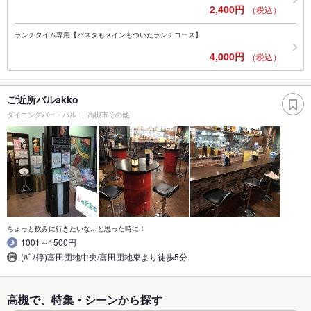
2,400円
（税込）
ランチタイム専用【パスタもメインもついたランチコース】
4,000円
（税込）
ご近所バルakko
ダイニングバー・バル
高槻市その他
ちょっと飲みに行きたいな…と思った時に！
1001～1500円
(ﾊﾞｽ停)富田団地中央/富田団地東より徒歩5分
高槻で、特集・シーンから探す