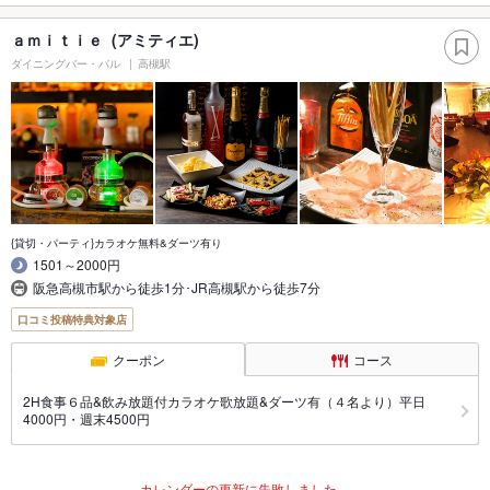
ａｍｉｔｉｅ (アミティエ)
ダイニングバー・バル
高槻駅
{貸切・パーティ}カラオケ無料&ダーツ有り
1501～2000円
阪急高槻市駅から徒歩1分･JR高槻駅から徒歩7分
口コミ投稿特典対象店
クーポン
コース
2H食事６品&飲み放題付カラオケ歌放題&ダーツ有（４名より）平日
4000円・週末4500円
カレンダーの更新に失敗しました。