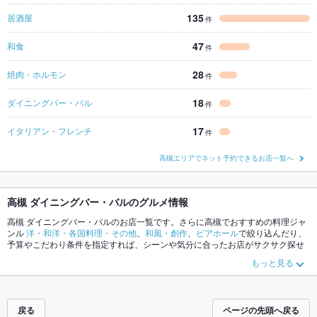
135
居酒屋
件
47
和食
件
28
焼肉・ホルモン
件
18
ダイニングバー・バル
件
17
イタリアン・フレンチ
件
高槻エリアでネット予約できるお店一覧へ
高槻 ダイニングバー・バルのグルメ情報
高槻 ダイニングバー・バルのお店一覧です。さらに高槻でおすすめの料理ジャ
ンル
洋・和洋・各国料理・その他
、
和風・創作
、
ビアホール
で絞り込んだり、
予算やこだわり条件を指定すれば、シーンや気分に合ったお店がサクサク探せ
ます。ホットペッパーグルメなら、お得なクーポンはもちろん、こだわりメニ
もっと見る
ュー
ソーセージ
、
フライドポテト
、
生ハム
や季節のおすすめ料理など、お店の
最新情報をご紹介しているので安心！24時間使える簡単便利なネット予約が使
えるお店も拡大中です。友達どうしの飲み会にも、会社の宴会にも、デートや
パーティーにもお得に便利にホットペッパーグルメをご利用ください。
戻る
ページの先頭へ戻る