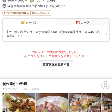
4001～5000円
1001～1500円
阪急京都本線高槻市駅7出口より徒歩約1分
口コミ投稿特典対象店
COIN+支払い可
クーポン
コース
【クーポン利用でコースがお得◎】5000円飲み放題付コース→4500円
（税込）！！
カレンダーの更新に失敗しました。
下記ボタンを押して空席状況を更新してください。
空席状況を更新する
創作串かつ千尋
ダイニングバー・バル
高槻駅