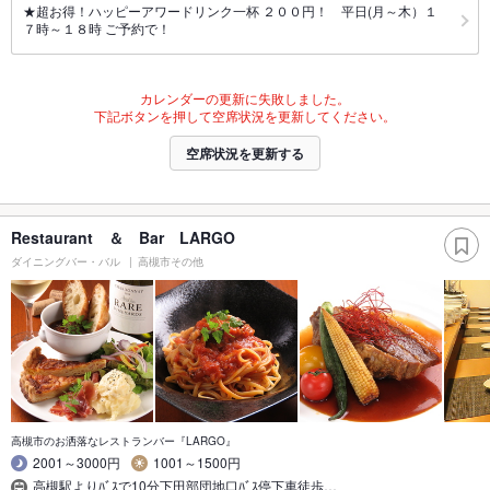
★超お得！ハッピーアワードリンク一杯 ２００円！ 平日(月～木）１
７時～１８時 ご予約で！
カレンダーの更新に失敗しました。
下記ボタンを押して空席状況を更新してください。
空席状況を更新する
Restaurant ＆ Bar LARGO
ダイニングバー・バル
高槻市その他
高槻市のお洒落なレストランバー『LARGO』
2001～3000円
1001～1500円
高槻駅よりﾊﾞｽで10分下田部団地口ﾊﾞｽ停下車徒歩…