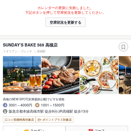
カレンダーの更新に失敗しました。
下記ボタンを押して空席状況を更新してください。
空席状況を更新する
SUNDAY’S BAKE 569 高槻店
イタリアン・フレンチ
高槻駅
高槻のNEW SPOT[安満遺跡公園]でピザを堪能
3001～4000円
1001～1500円
阪急京都本線高槻市駅 徒歩9分/JR高槻駅 徒歩13分
口コミ投稿特典対象店
ポイントプラス対象店
クーポン
コース