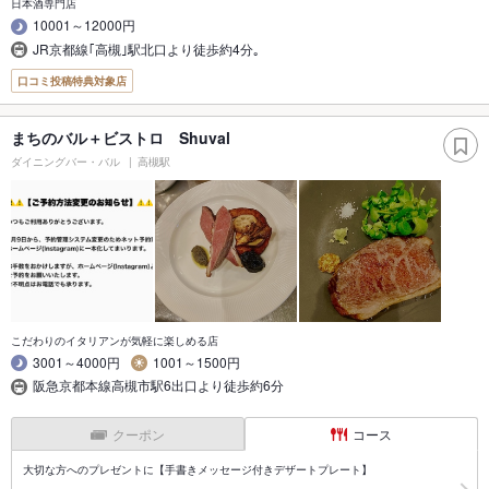
日本酒専門店
10001～12000円
JR京都線｢高槻｣駅北口より徒歩約4分｡
口コミ投稿特典対象店
まちのバル＋ビストロ Shuval
ダイニングバー・バル
高槻駅
こだわりのイタリアンが気軽に楽しめる店
3001～4000円
1001～1500円
阪急京都本線高槻市駅6出口より徒歩約6分
クーポン
コース
大切な方へのプレゼントに【手書きメッセージ付きデザートプレート】