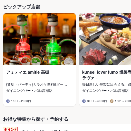
ピックアップ店舗
アミティエ amitie 高槻
kunsei lover fumo 
ラヴァ…
{貸切・パーティ}カラオケ無料&ダー…
毎日新しい燻製に出会える、
ダイニングバー・バル/高槻駅
ダイニングバー・バル/高槻駅
1501～2000円
3001～4000円
1501～200
お得な特集から探す・予約する