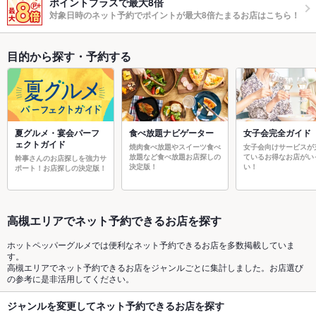
ポイントプラスで最大8倍
対象日時のネット予約でポイントが最大8倍たまるお店はこちら！
目的から探す・予約する
夏グルメ・宴会パーフ
食べ放題ナビゲーター
女子会完全ガイド
ェクトガイド
焼肉食べ放題やスイーツ食べ
女子会向けサービスが
放題など食べ放題お店探しの
ているお得なお店がい
幹事さんのお店探しを強力サ
決定版！
い！
ポート！お店探しの決定版！
高槻エリアでネット予約できるお店を探す
ホットペッパーグルメでは便利なネット予約できるお店を多数掲載していま
す。
高槻エリアでネット予約できるお店をジャンルごとに集計しました。お店選び
の参考に是非活用してください。
ジャンルを変更してネット予約できるお店を探す