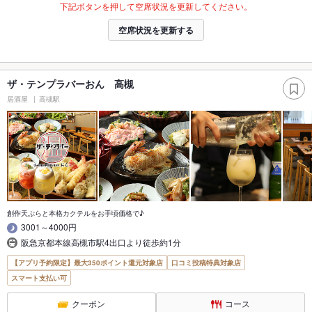
下記ボタンを押して空席状況を更新してください。
空席状況を更新する
ザ・テンプラバーおん 高槻
居酒屋
高槻駅
創作天ぷらと本格カクテルをお手頃価格で♪
3001～4000円
阪急京都本線高槻市駅4出口より徒歩約1分
【アプリ予約限定】最大350ポイント還元対象店
口コミ投稿特典対象店
スマート支払い可
クーポン
コース