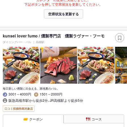
下記ボタンを押して空席状況を更新してください。
空席状況を更新する
kunsei lover fumo / 燻製専門店 燻製ラヴァー・フーモ
ダイニングバー・バル
高槻駅
毎日新しい燻製に出会える、路地裏のバル。
3001～4000円
1501～2000円
阪急高槻市駅から徒歩2分､JR高槻駅より徒歩5分
口コミ投稿特典対象店
クーポン
コース