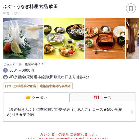
ふぐ・うなぎ料理 玄品 吹田
和食
吹田
とらふぐ一筋 創業45年！！
5001～6000円
JR京都線(東海道本線)吹田駅北出口より徒歩4分
口コミ投稿特典対象店
適格請求書発行事業者
クーポン
コース
【夏の焼きふぐ】◎季節限定◎夏安居（げあんご）コース★500円(税
込)引き★要予約
カレンダーの更新に失敗しました。
下記ボタンを押して空席状況を更新してください。