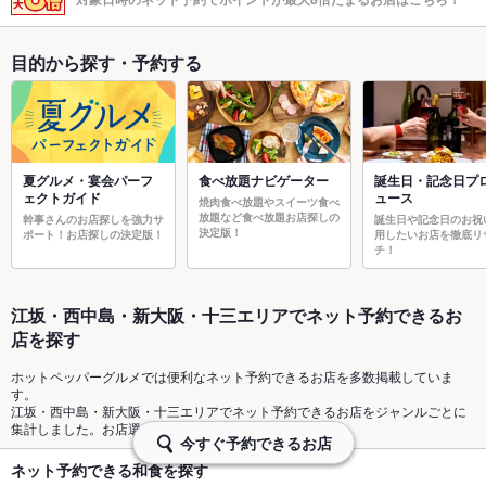
目的から探す・予約する
夏グルメ・宴会パーフ
食べ放題ナビゲーター
誕生日・記念日プ
ェクトガイド
ュース
焼肉食べ放題やスイーツ食べ
放題など食べ放題お店探しの
幹事さんのお店探しを強力サ
誕生日や記念日のお祝
決定版！
ポート！お店探しの決定版！
用したいお店を徹底リ
チ！
江坂・西中島・新大阪・十三エリアでネット予約できるお
店を探す
ホットペッパーグルメでは便利なネット予約できるお店を多数掲載していま
す。
江坂・西中島・新大阪・十三エリアでネット予約できるお店をジャンルごとに
集計しました。お店選びの参考に是非活用してください。
今すぐ予約できるお店
ネット予約できる和食を探す