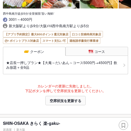
西中島南方徒歩5分/全室個室/旨い海鮮/
3001～4000円
新大阪駅より歩9分/大阪ﾒﾄﾛ西中島南方駅より歩5分
【アプリ予約限定】最大800ポイント還元対象店
口コミ投稿特典対象店
ポイントプラス対象店
スマート支払い可
適格請求書発行事業者
クーポン
コース
★店長一押しプラン★【大庵～だいあん～コース5000円→4500円】飲
み放題＋全9品
カレンダーの更新に失敗しました。
下記ボタンを押して空席状況を更新してください。
空席状況を更新する
SHIN-OSAKA きらく 楽-gaku-
居酒屋
新大阪