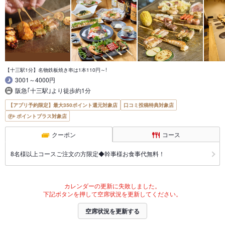
【十三駅1分】名物鉄板焼き串は1本110円～!
3001～4000円
阪急｢十三駅｣より徒歩約1分
【アプリ予約限定】最大350ポイント還元対象店
口コミ投稿特典対象店
ポイントプラス対象店
クーポン
コース
8名様以上コースご注文の方限定◆幹事様お食事代無料！
カレンダーの更新に失敗しました。
下記ボタンを押して空席状況を更新してください。
空席状況を更新する