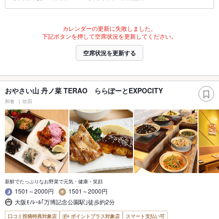
カレンダーの更新に失敗しました。
下記ボタンを押して空席状況を更新してください。
空席状況を更新する
おやさい山 丹ノ菜 TERAO ららぽーとEXPOCITY
和食
吹田
新鮮でたっぷりなお野菜で元気・健康・笑顔
1501～2000円
1501～2000円
大阪ﾓﾉﾚｰﾙ｢万博記念公園駅｣徒歩約2分
口コミ投稿特典対象店
ポイントプラス対象店
スマート支払い可