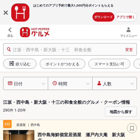
はじめてのアプリ予約で最大
1,000円分ポイントもらえる
ダウンロード
アプリで開く
戻る
マイメニュー
江坂・西中島・新大阪・十三 和食全般
変更
絞り込む
ポイントがつかえる
スマート支払い可
日付
時間
人数
江坂・西中島・新大阪・十三の和食全般のグルメ・クーポン情報
290件 1-20件
地図から探す
PR
居酒屋
西中島
西中島海鮮個室居酒屋 瀬戸内大庵 新大阪