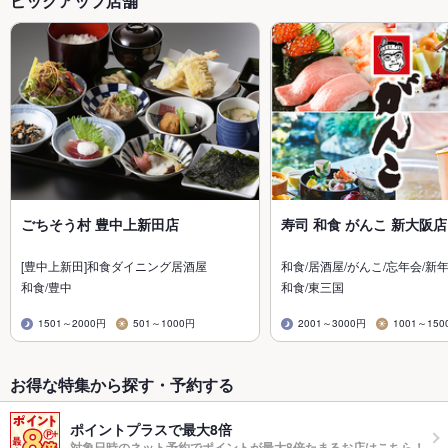
ピックアップ店舗
ごちそう村 豊中上新田店
寿司 和食 がんこ 新大阪店
[豊中上新田]和食ダイニング居酒屋
和食/居酒屋/がんこ/忘年会/新
和食/豊中
和食/東三国
1501～2000円
501～1000円
2001～3000円
1001～150
お得な特集から探す・予約する
ポイントプラスで最大8倍
対象日時のネット予約でポイントが最大8倍たまるお店はこちら！