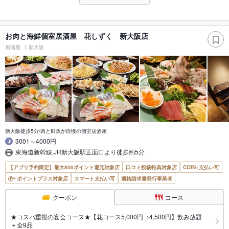
お肉と海鮮個室居酒屋 花しずく 新大阪店
居酒屋
新大阪
新大阪徒歩5分/肉と鮮魚が自慢の個室居酒屋
3001～4000円
東海道新幹線,JR新大阪駅正面口より徒歩約5分
【アプリ予約限定】最大800ポイント還元対象店
口コミ投稿特典対象店
COIN+支払い可
ポイントプラス対象店
スマート支払い可
適格請求書発行事業者
クーポン
コース
★コスパ重視の宴会コース★【花コース5,000円→4,500円】飲み放題
＋全9品