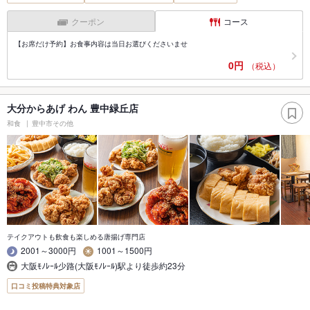
クーポン
コース
【お席だけ予約】お食事内容は当日お選びくださいませ
0円
（税込）
大分からあげ わん 豊中緑丘店
和食
豊中市その他
テイクアウトも飲食も楽しめる唐揚げ専門店
2001～3000円
1001～1500円
大阪ﾓﾉﾚｰﾙ少路(大阪ﾓﾉﾚｰﾙ)駅より徒歩約23分
口コミ投稿特典対象店