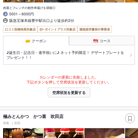
肉屋とフレンチの創作串揚げを堪能◎
5001～6000円
阪急宝塚本線豊中駅出口より徒歩約3分
口コミ投稿特典対象店
ポイントプラス対象店
適格請求書発行事業者
クーポン
コース
♪誕生日・記念日・進学祝いに♪ ネット予約限定！ デザートプレートを
プレゼント！！
カレンダーの更新に失敗しました。
下記ボタンを押して空席状況を更新してください。
空席状況を更新する
極みとんかつ かつ喜 吹田店
和食
吹田