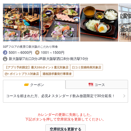
32Fフロアの夜景◎新大阪のこだわり和食
5001～6000円
1001～1500円
新大阪駅7出口3分/JR新大阪駅西口8分/南方駅10分
【アプリ予約限定】最大350ポイント還元対象店
口コミ投稿特典対象店
ポイントプラス対象店
適格請求書発行事業者
クーポン
コース
コースを頼まれた方、必見♪ スタンダード飲み放題限定で30分延長！
カレンダーの更新に失敗しました。
下記ボタンを押して空席状況を更新してください。
空席状況を更新する