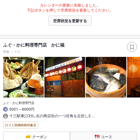
カレンダーの更新に失敗しました。
下記ボタンを押して空席状況を更新してください。
空席状況を更新する
ふぐ・かに料理専門店 かに福
和食
十三
ふぐ・かに料理専門店
5001～6000円
十三駅東口3分｡右の商店街の一つ目角を左折し2…
口コミ投稿特典対象店
クーポン
コース