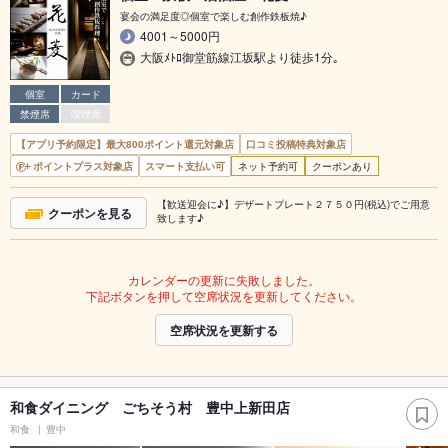
宴会の満足度◎個室で楽しむ創作鉄板焼♪
4001～5000円
大阪ﾒﾄﾛ御堂筋線江坂駅より徒歩1分｡
個室
カード
禁煙席
喫煙席
【アプリ予約限定】最大800ポイント還元対象店
口コミ投稿特典対象店
ポイントプラス対象店
スマート支払い可
ネット予約可
クーポンあり
【歓送迎会に♪】デザートプレート２７５０円(税込)でご用意
クーポンを見る
致します♪
カレンダーの更新に失敗しました。
下記ボタンを押して空席状況を更新してください。
空席状況を更新する
和食ダイニング ごちそう村 豊中上新田店
和食
豊中