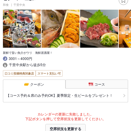
和食
千里中央
新鮮で旨い魚介がウリ 海鮮居酒屋！
3001～4000円
千里中央駅から徒歩5分
口コミ投稿特典対象店
スマート支払い可
クーポン
コース
【コース予約＆席のみ予約OK】夏季限定・生ビールをプレゼント！
カレンダーの更新に失敗しました。
下記ボタンを押して空席状況を更新してください。
空席状況を更新する