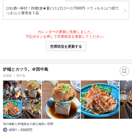
ひれ酒一杯付！2H飲放★宴(うたげ)コース7000円 ⇒てっちり/ぶつ切て
っさ/ふぐ唐等全７品
カレンダーの更新に失敗しました。
下記ボタンを押して空席状況を更新してください。
空席状況を更新する
炉端とカツラ。＠西中島
居酒屋
西中島
旬の海鮮と炉端焼きの居心地良い空間
4001～5000円