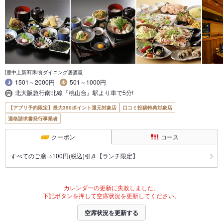
[豊中上新田]和食ダイニング居酒屋
1501～2000円
501～1000円
北大阪急行南北線『桃山台』駅より車で5分!
【アプリ予約限定】最大350ポイント還元対象店
口コミ投稿特典対象店
適格請求書発行事業者
クーポン
コース
すべてのご膳→100円(税込)引き【ランチ限定】
カレンダーの更新に失敗しました。
下記ボタンを押して空席状況を更新してください。
空席状況を更新する