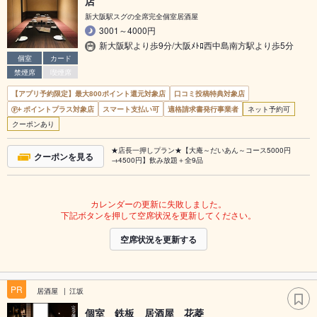
店
新大阪駅スグの全席完全個室居酒屋
3001～4000円
新大阪駅より歩9分/大阪ﾒﾄﾛ西中島南方駅より歩5分
個室
カード
禁煙席
喫煙席
【アプリ予約限定】最大800ポイント還元対象店
口コミ投稿特典対象店
ポイントプラス対象店
スマート支払い可
適格請求書発行事業者
ネット予約可
クーポンあり
★店長一押しプラン★【大庵～だいあん～コース5000円
クーポンを見る
→4500円】飲み放題＋全9品
カレンダーの更新に失敗しました。
下記ボタンを押して空席状況を更新してください。
空席状況を更新する
PR
居酒屋
江坂
個室 鉄板 居酒屋 花菱