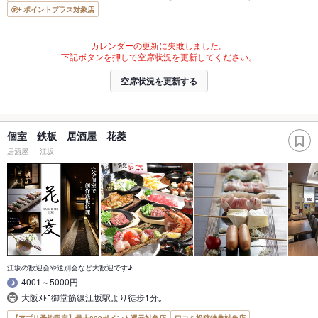
ポイントプラス対象店
カレンダーの更新に失敗しました。
下記ボタンを押して空席状況を更新してください。
空席状況を更新する
個室 鉄板 居酒屋 花菱
居酒屋
江坂
江坂の歓迎会や送別会など大歓迎です♪
4001～5000円
大阪ﾒﾄﾛ御堂筋線江坂駅より徒歩1分｡
【アプリ予約限定】最大800ポイント還元対象店
口コミ投稿特典対象店