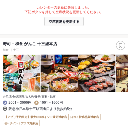
カレンダーの更新に失敗しました。
下記ボタンを押して空席状況を更新してください。
空席状況を更新する
寿司・和食 がんこ 十三総本店
和食
十三
寿司/和食/居酒屋/大人数/接待/慶事・法事
2001～3000円
1001～1500円
阪急神戸本線十三駅西出口より徒歩約5分
【アプリ予約限定】最大350ポイント還元対象店
口コミ投稿特典対象店
ポイントプラス対象店