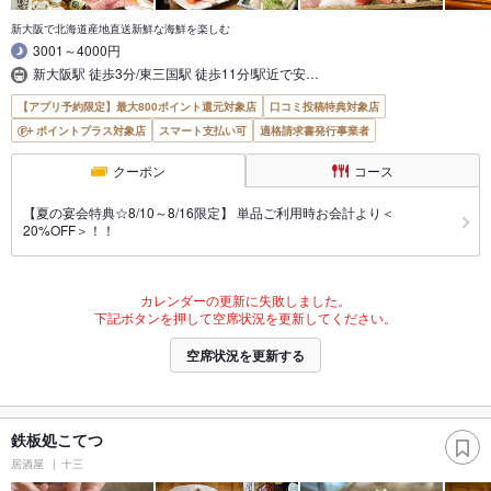
新大阪で北海道産地直送新鮮な海鮮を楽しむ
3001～4000円
新大阪駅 徒歩3分/東三国駅 徒歩11分!駅近で安…
【アプリ予約限定】最大800ポイント還元対象店
口コミ投稿特典対象店
ポイントプラス対象店
スマート支払い可
適格請求書発行事業者
クーポン
コース
【夏の宴会特典☆8/10～8/16限定】 単品ご利用時お会計より＜
20%OFF＞！！
カレンダーの更新に失敗しました。
下記ボタンを押して空席状況を更新してください。
空席状況を更新する
鉄板処こてつ
居酒屋
十三