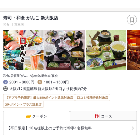
寿司・和食 がんこ 新大阪店
和食
東三国
和食/居酒屋/がんこ/忘年会/新年会/宴会
2001～3000円
1001～1500円
大阪ﾒﾄﾛ御堂筋線新大阪駅2出口より徒歩約7分
【アプリ予約限定】最大350ポイント還元対象店
口コミ投稿特典対象店
ポイントプラス対象店
クーポン
コース
【平日限定】10名様以上のご予約で幹事1名様無料