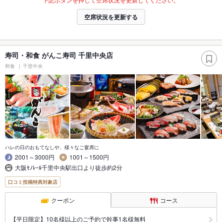
空席状況を更新する
寿司・和食 がんこ寿司 千里中央店
和食
千里中央
ハレの日のおもてなしや、様々なご宴席に
2001～3000円
1001～1500円
大阪ﾓﾉﾚｰﾙ千里中央駅出口より徒歩約2分
口コミ投稿特典対象店
クーポン
コース
【平日限定】10名様以上のご予約で幹事1名様無料