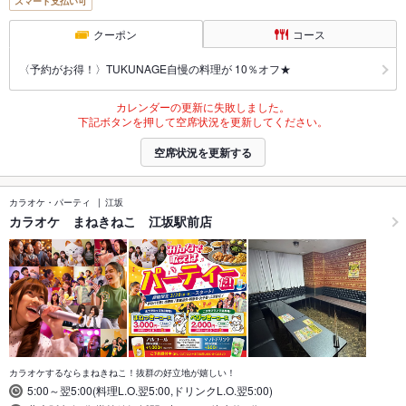
スマート支払い可
クーポン
コース
〈予約がお得！〉TUKUNAGE自慢の料理が 10％オフ★
カレンダーの更新に失敗しました。
下記ボタンを押して空席状況を更新してください。
空席状況を更新する
カラオケ・パーティ
江坂
カラオケ まねきねこ 江坂駅前店
カラオケするならまねきねこ！抜群の好立地が嬉しい！
5:00～翌5:00(料理L.O.翌5:00,ドリンクL.O.翌5:00)