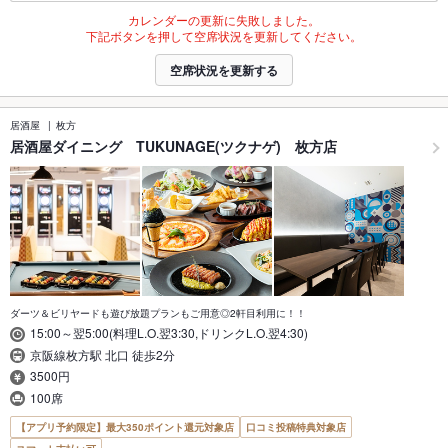
カレンダーの更新に失敗しました。
下記ボタンを押して空席状況を更新してください。
空席状況を更新する
居酒屋
枚方
居酒屋ダイニング TUKUNAGE(ツクナゲ) 枚方店
ダーツ＆ビリヤードも遊び放題プランもご用意◎2軒目利用に！！
15:00～翌5:00(料理L.O.翌3:30,ドリンクL.O.翌4:30)
京阪線枚方駅 北口 徒歩2分
3500円
100席
【アプリ予約限定】最大350ポイント還元対象店
口コミ投稿特典対象店