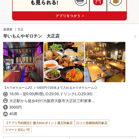
居酒屋
大正
辛いもんやギロチン 大正店
【カラオケルーム♪】＋1000円で20名まで入れるカラオケルーム◎
16:00～翌0:00(料理L.O.23:00,ドリンクL.O.23:30)
大正駅から徒歩4分!/大阪府大阪市大正区三軒家東…
3000円
40席
【アプリ予約限定】最大800ポイント還元対象店
口コミ投稿特典対象店
スマート支払い可