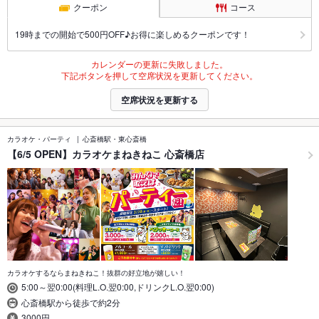
クーポン
コース
19時までの開始で500円OFF♪お得に楽しめるクーポンです！
カレンダーの更新に失敗しました。
下記ボタンを押して空席状況を更新してください。
空席状況を更新する
カラオケ・パーティ
心斎橋駅・東心斎橋
【6/5 OPEN】カラオケまねきねこ 心斎橋店
カラオケするならまねきねこ！抜群の好立地が嬉しい！
5:00～翌0:00(料理L.O.翌0:00,ドリンクL.O.翌0:00)
心斎橋駅から徒歩で約2分
3000円