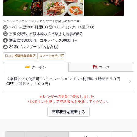
シュミレーションゴルフにビリヤードが楽しめるバー★
17:00～翌1:00(料理L.O.翌0:00,ドリンクL.O.翌0:30)
京阪交野線､京阪本線枚方市駅より徒歩約6分
通常飲食3000円、ゴルフパック3000円～
20席(ゴルフブース4名を含む)
口コミ投稿特典対象店
スマート支払い可
クーポン
コース
２名様以上で使用可!! シミュレーションゴルフ利用料 １時間５５０円
OFF!!（通常２，２００円）
カレンダーの更新に失敗しました。
下記ボタンを押して空席状況を更新してください。
空席状況を更新する