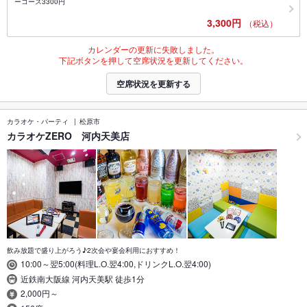
ーコース3300円
3,300円
（税込）
カレンダーの更新に失敗しました。
下記ボタンを押して空席状況を更新してください。
空席状況を更新する
カラオケ・パーティ
松原市
カラオケZERO 河内天美店
飲み放題で盛り上がろう♪2次会や宴会利用におすすめ！
10:00～翌5:00(料理L.O.翌4:00,ドリンクL.O.翌4:00)
近鉄南大阪線 河内天美駅 徒歩1分
2,000円～