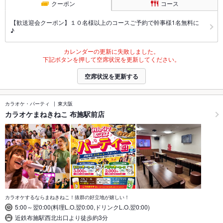
クーポン
コース
【歓送迎会クーポン】１０名様以上のコースご予約で幹事様1名無料に
♪
カレンダーの更新に失敗しました。
下記ボタンを押して空席状況を更新してください。
空席状況を更新する
カラオケ・パーティ
東大阪
カラオケまねきねこ 布施駅前店
カラオケするならまねきねこ！抜群の好立地が嬉しい！
5:00～翌0:00(料理L.O.翌0:00,ドリンクL.O.翌0:00)
近鉄布施駅西北出口より徒歩約3分