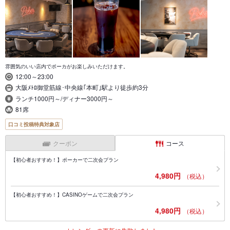
雰囲気のいい店内でポーカがお楽しみいただけます。
12:00～23:00
大阪ﾒﾄﾛ御堂筋線･中央線｢本町｣駅より徒歩約3分
ランチ1000円～/ディナー3000円～
81席
口コミ投稿特典対象店
クーポン
コース
【初心者おすすめ！】ポーカーで二次会プラン
4,980円
（税込）
【初心者おすすめ！】CASINOゲームで二次会プラン
4,980円
（税込）