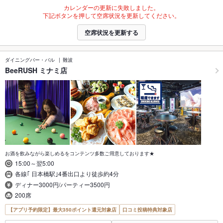
カレンダーの更新に失敗しました。
下記ボタンを押して空席状況を更新してください。
空席状況を更新する
ダイニングバー・バル
難波
BeeRUSH ミナミ店
お酒を飲みながら楽しめるをコンテンツ多数ご用意しております★
15:00～翌5:00
各線｢ 日本橋駅｣4番出口より徒歩約4分
ディナー3000円/パーティー3500円
200席
【アプリ予約限定】最大350ポイント還元対象店
口コミ投稿特典対象店