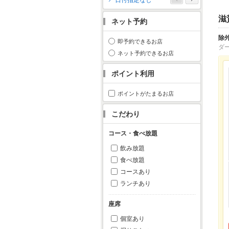
日付指定なし
月
火
水
木
金
土
日
滋
ネット予約
1
2
3
4
5
6
7
8
9
10
11
除
即予約できるお店
ダ
12
13
14
15
16
17
18
ネット予約できるお店
19
20
21
22
23
24
25
ポイント利用
26
27
28
29
30
31
ポイントがたまるお店
こだわり
コース・食べ放題
飲み放題
食べ放題
コースあり
ランチあり
座席
個室あり