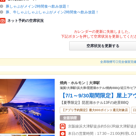
豚しゃぶがメイン2時間食べ飲み放題！
豚、牛しゃぶしゃぶしゃぶがメイン2時間食べ飲み放題！
ネット予約の空席状況
カレンダーの更新に失敗しました。
下記ボタンを押して空席状況を更新してくだ
空席状況を更新する
全席喫煙可◎完全個室完備
焼肉・ホルモン｜大津駅
滋賀/大津駅/浜大津/琵琶湖ホテル/焼肉/BBQ/近江牛/
【7/1～9/30期間限定】屋
【夏季限定】琵琶湖ホテル13Fの絶景BBQ
【アプリ予約限定】最大800ポイント還元対象店
口
本日の営業時間：17:30～21:00(料理L.O.19