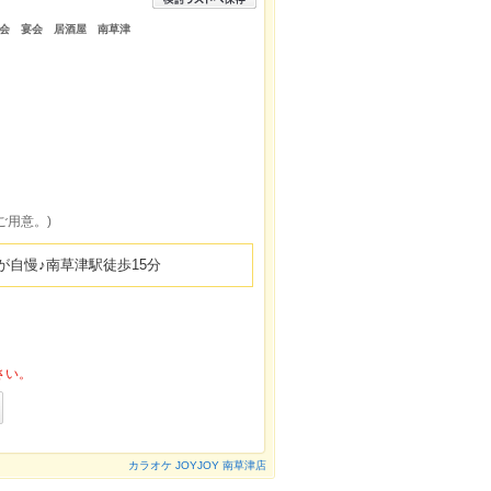
会 宴会 居酒屋 南草津
ご用意。)
自慢♪南草津駅徒歩15分
さい。
カラオケ JOYJOY 南草津店