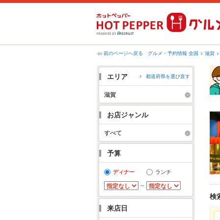
前のページへ戻る
グルメ・予約情報 全国
滋賀
エリア
都道府県を選び直す
滋賀
お店ジャンル
すべて
予算
ディナー
ランチ
～
検
来店日