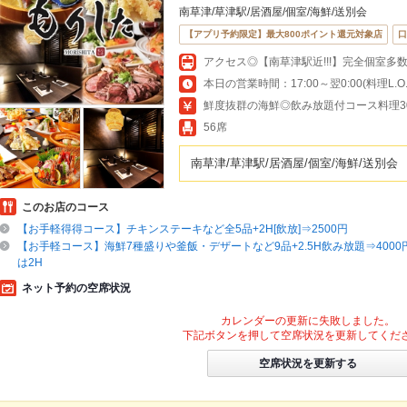
南草津/草津駅/居酒屋/個室/海鮮/送別会
【アプリ予約限定】最大800ポイント還元対象店
口
アクセス◎【南草津駅近!!!】完全個室多
本日の営業時間：17:00～翌0:00(料理L.O.23
鮮度抜群の海鮮◎飲み放題付コース料理300
56席
南草津/草津駅/居酒屋/個室/海鮮/送別会
このお店のコース
【お手軽得得コース】チキンステーキなど全5品+2H[飲放]⇒2500円
【お手軽コース】海鮮7種盛りや釜飯・デザートなど9品+2.5H飲み放題⇒4000円
は2H
ネット予約の空席状況
カレンダーの更新に失敗しました。
下記ボタンを押して空席状況を更新してくだ
空席状況を更新する