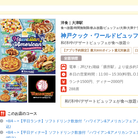
洋食｜大津駅
食べ放題/時間無制限/飲み放題/ビュッフェ/大津/大津テラ
神戸クック・ワールドビュッフ
和/洋/中/デザートビュッフェが食べ放題☆
【アプリ予約限定】最大800ポイント還元対象店
口
電車：JRびわ湖線「膳所駅」より徒歩約
ランチ1500円、ディナー2000円
288席
和/洋/中/デザートビュッフェが食べ放題
このお店のコース
<8/4～>【平日ランチ】ソフトドリンク飲放付『ハワイアン&アメリカンフェア』
込)
<8/4～>【平日ディナー】ソフトドリンク飲放付『ハワイアン&アメリカンフェア