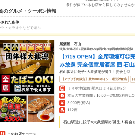
条件が似ているお店から探してみませんか
賀のグルメ・クーポン情報
外された条件
ーツ・カラオケなどで遊ぶ
居酒屋｜石山
滋賀/大津/石山/居酒屋/飲み放題/食べ放題/肉/海鮮/貸切
【7/15 OPEN】全席喫煙可
み放題 完全個室居酒屋 囲 石
石山駅近に餃子×大衆酒場が誕生！宴会も◎
【アプリ予約限定】最大800ポイント還元対象店
口
ＪＲ草津(滋賀)駅東口より徒歩約2分
本日の営業時間：16:00～翌0:00(料理L.O.23
3,000円(税込)
112席
石山駅近に餃子×大衆酒場が誕生！宴会
このお店のコース