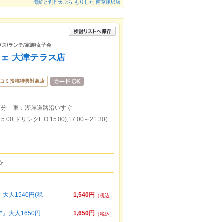
海鮮と創作天ぷら もりした 南草津駅店
ス/ランチ/家族/女子会
ェ 大津テラス店
コミ投稿特典対象店
7分 車：湖岸道路沿いすぐ
本日の営業時間：11:00～15:30(料理L.O.15:00,ドリンクL.O.15:00),17:00～21:30(料理L.O.21:00,ドリンクL.O.21:00)
☆
大人1540円(税
1,540円
（税込）
』大人1650円
1,650円
（税込）