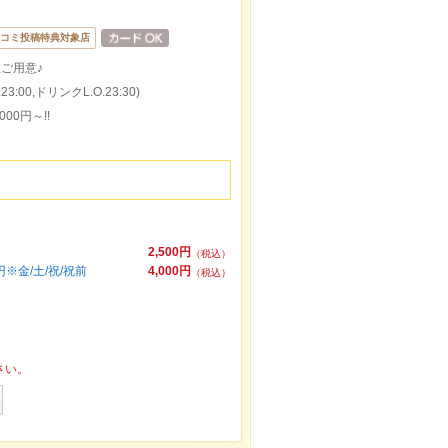
コミ投稿特典対象店
数ご用意♪
:00,ドリンクL.O.23:30)
0円～!!
2,500円
（税込）
※金/土/祝/祝前
4,000円
（税込）
さい。