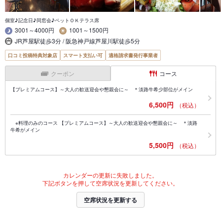
個室♪記念日♪同窓会♪ペットＯＫテラス席
3001～4000円
1001～1500円
JR芦屋駅徒歩3分 / 阪急神戸線芦屋川駅徒歩5分
口コミ投稿特典対象店
スマート支払い可
適格請求書発行事業者
クーポン
コース
【プレミアムコース】～大人の歓送迎会や懇親会に～ ＊淡路牛希少部位がメイン
6,500円
（税込）
※料理のみのコース 【プレミアムコース】～大人の歓送迎会や懇親会に～ ＊淡路
牛希がメイン
5,500円
（税込）
カレンダーの更新に失敗しました。
下記ボタンを押して空席状況を更新してください。
空席状況を更新する