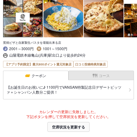
窯焼ピザと自家製生パスタを堪能出来る店
2001～3000円
1001～1500円
山陽電鉄本線亀山(兵庫)駅出口より徒歩約24分
【アプリ予約限定】最大800ポイント還元対象店
口コミ投稿特典対象店
クーポン
コース
【お誕生日のお祝いに♪ 1100円でVANSAN特製記念日デザートピッツ
ァ＋シャンパン人数分ご提供！
カレンダーの更新に失敗しました。
下記ボタンを押して空席状況を更新してください。
空席状況を更新する