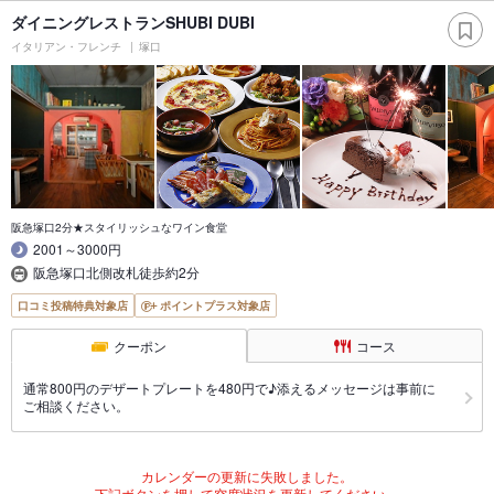
ダイニングレストランSHUBI DUBI
イタリアン・フレンチ
塚口
阪急塚口2分★スタイリッシュなワイン食堂
2001～3000円
阪急塚口北側改札徒歩約2分
口コミ投稿特典対象店
ポイントプラス対象店
クーポン
コース
通常800円のデザートプレートを480円で♪添えるメッセージは事前に
ご相談ください。
カレンダーの更新に失敗しました。
下記ボタンを押して空席状況を更新してください。