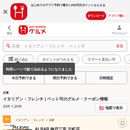
はじめてのアプリ予約で最大
1,000円分ポイントもらえる
ダウンロード
アプリで開く
戻る
マイメニュー
兵庫 イタリアン・フレンチ ペット可
変更
絞り込む
ポイントがつかえる
スマート支払い可
今日予約できる
明日予約できる
日時指定
兵庫
イタリアン・フレンチ | ペット可のグルメ・クーポン情報
33件 1-20件
地図で表示
PR
イタリアン・フレンチ
元町
ALBAR 神戸三宮 元町店