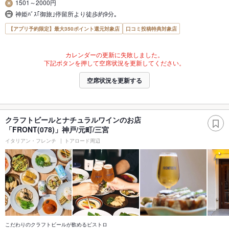
1501～2000円
神姫ﾊﾞｽ｢御旅｣停留所より徒歩約9分｡
【アプリ予約限定】最大350ポイント還元対象店
口コミ投稿特典対象店
カレンダーの更新に失敗しました。
下記ボタンを押して空席状況を更新してください。
空席状況を更新する
クラフトビールとナチュラルワインのお店
「FRONT(078)」神戸/元町/三宮
イタリアン・フレンチ
トアロード周辺
こだわりのクラフトビールが飲めるビストロ