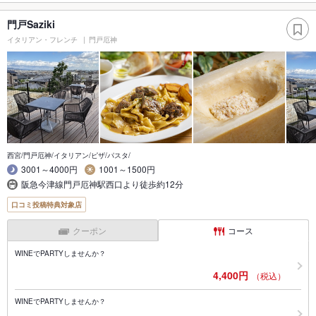
門戸Saziki
イタリアン・フレンチ
門戸厄神
西宮/門戸厄神/イタリアン/ピザ/パスタ/
3001～4000円
1001～1500円
阪急今津線門戸厄神駅西口より徒歩約12分
口コミ投稿特典対象店
クーポン
コース
WINEでPARTYしませんか？
4,400円
（税込）
WINEでPARTYしませんか？