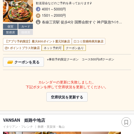
歓送迎会などのご予約を承っております♪
4001～5000円
1501～2000円
各線三宮駅 徒歩4分 国際会館すぐ 神戸阪急ｳｨﾝｸ…
個室
カード
禁煙席
喫煙席
【アプリ予約限定】最大800ポイント還元対象店
口コミ投稿特典対象店
ポイントプラス対象店
ネット予約可
クーポンあり
※事前予約限定クーポン コース500円offクーポン
クーポンを見る
カレンダーの更新に失敗しました。
下記ボタンを押して空席状況を更新してください。
空席状況を更新する
VANSAN 姫路中地店
イタリアン・フレンチ
飾磨・英賀保・亀山