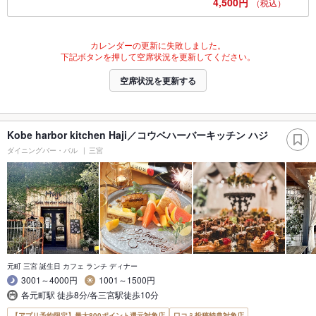
4,500円
（税込）
カレンダーの更新に失敗しました。
下記ボタンを押して空席状況を更新してください。
空席状況を更新する
Kobe harbor kitchen Haji／コウベハーバーキッチン ハジ
ダイニングバー・バル
三宮
元町 三宮 誕生日 カフェ ランチ ディナー
3001～4000円
1001～1500円
各元町駅 徒歩8分/各三宮駅徒歩10分
【アプリ予約限定】最大800ポイント還元対象店
口コミ投稿特典対象店