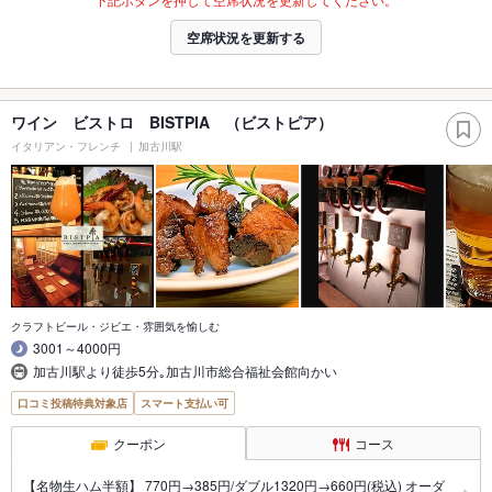
空席状況を更新する
ワイン ビストロ BISTPIA （ビストピア）
イタリアン・フレンチ
加古川駅
クラフトビール・ジビエ・雰囲気を愉しむ
3001～4000円
加古川駅より徒歩5分｡加古川市総合福祉会館向かい
口コミ投稿特典対象店
スマート支払い可
クーポン
コース
【名物生ハム半額】 770円→385円/ダブル1320円→660円(税込) オーダ