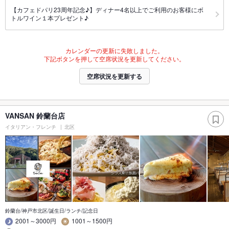
【カフェドパリ23周年記念♪】ディナー4名以上でご利用のお客様にボ
トルワイン１本プレゼント♪
カレンダーの更新に失敗しました。
下記ボタンを押して空席状況を更新してください。
空席状況を更新する
VANSAN 鈴蘭台店
イタリアン・フレンチ
北区
鈴蘭台/神戸市北区/誕生日/ランチ/記念日
2001～3000円
1001～1500円