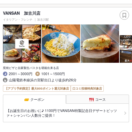
VANSAN 加古川店
イタリアン・フレンチ
加古川駅
窯焼ピザと自家製生パスタを堪能出来る店
2001～3000円
1001～1500円
山陽電鉄本線浜の宮駅出口より徒歩約26分
【アプリ予約限定】最大800ポイント還元対象店
口コミ投稿特典対象店
クーポン
コース
【お誕生日のお祝いに♪ 1100円でVANSAN特製記念日デザートピッツ
ァ＋シャンパン人数分ご提供！