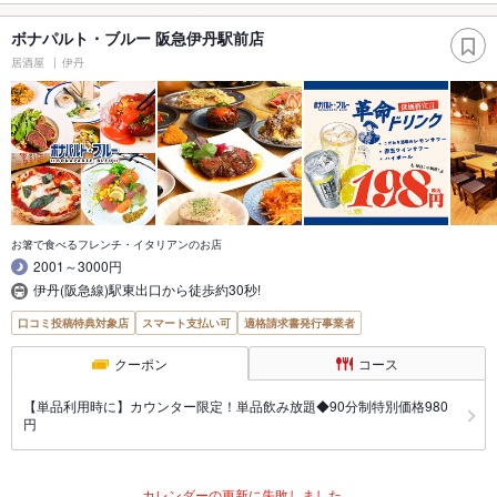
ボナパルト・ブルー 阪急伊丹駅前店
居酒屋
伊丹
お箸で食べるフレンチ・イタリアンのお店
2001～3000円
伊丹(阪急線)駅東出口から徒歩約30秒!
口コミ投稿特典対象店
スマート支払い可
適格請求書発行事業者
クーポン
コース
【単品利用時に】カウンター限定！単品飲み放題◆90分制特別価格980
円
カレンダーの更新に失敗しました。