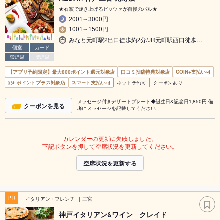
★石窯で焼き上げるピッツァが自慢のバル★
2001～3000円
1001～1500円
みなと元町駅2出口徒歩約2分/JR元町駅西口徒歩…
個室
カード
禁煙席
喫煙席
【アプリ予約限定】最大800ポイント還元対象店
口コミ投稿特典対象店
COIN+支払い可
ポイントプラス対象店
スマート支払い可
ネット予約可
クーポンあり
メッセージ付きデザートプレート◆誕生日&記念日1,850円 備
クーポンを見る
考にメッセージを記載してください。
カレンダーの更新に失敗しました。
下記ボタンを押して空席状況を更新してください。
空席状況を更新する
PR
イタリアン・フレンチ
三宮
神戸イタリアン&ワイン クレイド