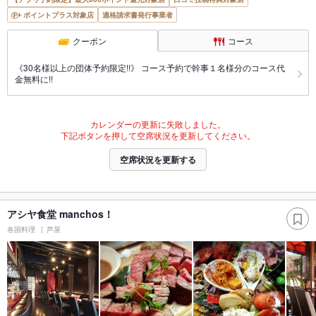
ポイントプラス対象店
適格請求書発行事業者
クーポン
コース
《30名様以上の団体予約限定!!》 コース予約で幹事１名様分のコース代
金無料に!!
カレンダーの更新に失敗しました。
下記ボタンを押して空席状況を更新してください。
空席状況を更新する
アシヤ食堂 manchos！
各国料理
芦屋