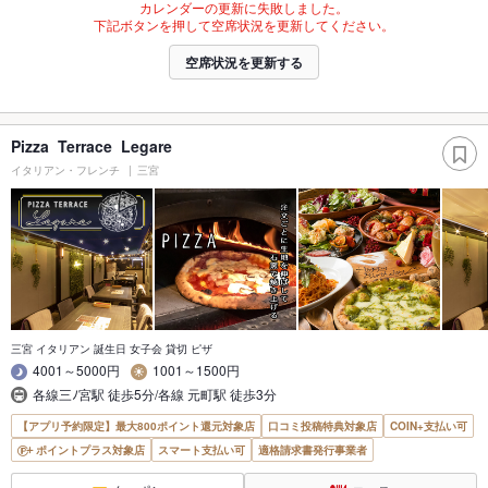
カレンダーの更新に失敗しました。
下記ボタンを押して空席状況を更新してください。
空席状況を更新する
Pizza Terrace Legare
イタリアン・フレンチ
三宮
三宮 イタリアン 誕生日 女子会 貸切 ピザ
4001～5000円
1001～1500円
各線三ﾉ宮駅 徒歩5分/各線 元町駅 徒歩3分
【アプリ予約限定】最大800ポイント還元対象店
口コミ投稿特典対象店
COIN+支払い可
ポイントプラス対象店
スマート支払い可
適格請求書発行事業者