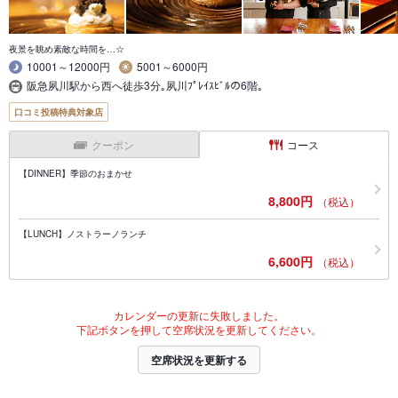
夜景を眺め素敵な時間を…☆
10001～12000円
5001～6000円
阪急夙川駅から西へ徒歩3分｡夙川ﾌﾟﾚｲｽﾋﾞﾙの6階｡
口コミ投稿特典対象店
クーポン
コース
【DINNER】季節のおまかせ
8,800円
（税込）
【LUNCH】ノストラーノランチ
6,600円
（税込）
カレンダーの更新に失敗しました。
下記ボタンを押して空席状況を更新してください。
空席状況を更新する