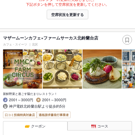
下記ボタンを押して空席状況を更新してください。
空席状況を更新する
マザームーンカフェ×ファームサーカス北鈴蘭台店
カフェ・スイーツ
北区
新鮮野菜と過ごす陽だまりレストラン！
2001～3000円
2001～3000円
神戸電鉄北鈴蘭台駅より徒歩約5分
口コミ投稿特典対象店
適格請求書発行事業者
クーポン
コース