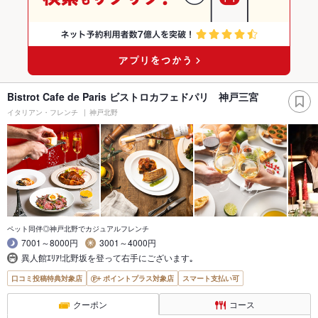
Bistrot Cafe de Paris ビストロカフェドパリ 神戸三宮
イタリアン・フレンチ
神戸北野
ペット同伴◎神戸北野でカジュアルフレンチ
7001～8000円
3001～4000円
異人館ｴﾘｱ!北野坂を登って右手にございます｡
口コミ投稿特典対象店
ポイントプラス対象店
スマート支払い可
クーポン
コース