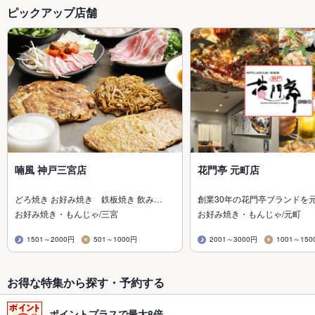
ピックアップ店舗
喃風 神戸三宮店
花門亭 元町店
どろ焼き お好み焼き 鉄板焼き 飲み…
創業30年の花門亭ブランドを
お好み焼き・もんじゃ/三宮
お好み焼き・もんじゃ/元町
1501～2000円
501～1000円
2001～3000円
1001～150
お得な特集から探す・予約する
ポイントプラスで最大8倍