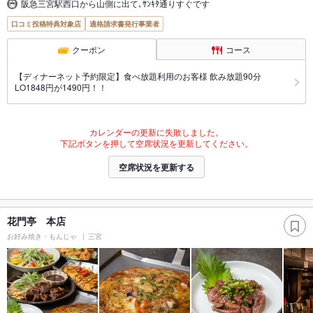
阪急三宮駅西口から山側に出て､ｻﾝｷﾀ通りすぐです
口コミ投稿特典対象店
適格請求書発行事業者
クーポン
コース
【ディナーネット予約限定】食べ放題利用のお客様 飲み放題90分
LO1848円が1490円！！
カレンダーの更新に失敗しました。
下記ボタンを押して空席状況を更新してください。
空席状況を更新する
花門亭 本店
お好み焼き・もんじゃ
三宮