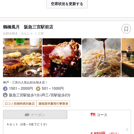
空席状況を更新する
鶴橋風月 阪急三宮駅前店
お好み焼き・もんじゃ
三宮
神戸・三宮の人気お好み焼き店！
1501～2000円
501～1000円
阪急三宮駅徒歩1分/JR三ﾉ宮駅徒歩2分
口コミ投稿特典対象店
適格請求書発行事業者
クーポン
コース
Ａセット（2名～3名でどうぞ）
4,850円
（税込）