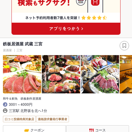
鉄板居酒屋 武蔵 三宮
居酒屋
三宮
和牛＆鮮魚 鉄板創作居酒屋
3001～4000円
三宮駅 北野坂を北へ1分
口コミ投稿特典対象店
適格請求書発行事業者
クーポン
コース