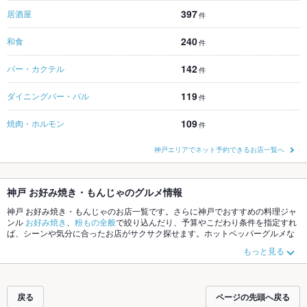
397
居酒屋
件
240
和食
件
142
バー・カクテル
件
119
ダイニングバー・バル
件
109
焼肉・ホルモン
件
神戸エリアでネット予約できるお店一覧へ
神戸 お好み焼き・もんじゃのグルメ情報
神戸 お好み焼き・もんじゃのお店一覧です。さらに神戸でおすすめの料理ジャ
ンル
お好み焼き
、
粉もの全般
で絞り込んだり、予算やこだわり条件を指定すれ
ば、シーンや気分に合ったお店がサクサク探せます。ホットペッパーグルメな
ら、お得なクーポンはもちろん、こだわりメニュー
たこ焼き
や季節のおすすめ
もっと見る
料理など、お店の最新情報をご紹介しているので安心！24時間使える簡単便利
なネット予約が使えるお店も拡大中です。友達どうしの飲み会にも、会社の宴
会にも、デートやパーティーにもお得に便利にホットペッパーグルメをご利用
ください。
戻る
ページの先頭へ戻る