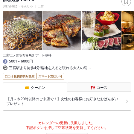
お好み焼き・もんじゃ
三宮
三宮/三ノ宮/お好み焼き/デート/接待
5001～6000円
三宮駅より徒歩4分!路地を入ると現れる大人の隠…
口コミ投稿特典対象店
スマート支払い可
クーポン
コース
【月～木20時以降のご来店で！】女性のお客様にお好きなおばんざい
プレゼント！
カレンダーの更新に失敗しました。
下記ボタンを押して空席状況を更新してください。