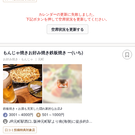
カレンダーの更新に失敗しました。
下記ボタンを押して空席状況を更新してください。
空席状況を更新する
もんじゃ焼きお好み焼き鉄板焼き 一(いち)
お好み焼き・もんじゃ
元町
鉄板焼き＋お酒も充実した隠れ家的なお店♪
3001～4000円
501～1000円
JR元町駅西口､阪神元町駅より南(海側)に徒歩約3…
口コミ投稿特典対象店