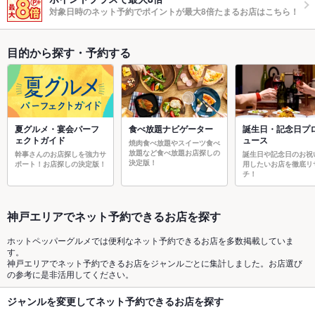
対象日時のネット予約でポイントが最大8倍たまるお店はこちら！
目的から探す・予約する
夏グルメ・宴会パーフ
食べ放題ナビゲーター
誕生日・記念日プ
ェクトガイド
ュース
焼肉食べ放題やスイーツ食べ
放題など食べ放題お店探しの
幹事さんのお店探しを強力サ
誕生日や記念日のお祝
決定版！
ポート！お店探しの決定版！
用したいお店を徹底リ
チ！
神戸エリアでネット予約できるお店を探す
ホットペッパーグルメでは便利なネット予約できるお店を多数掲載していま
す。
神戸エリアでネット予約できるお店をジャンルごとに集計しました。お店選び
の参考に是非活用してください。
ジャンルを変更してネット予約できるお店を探す