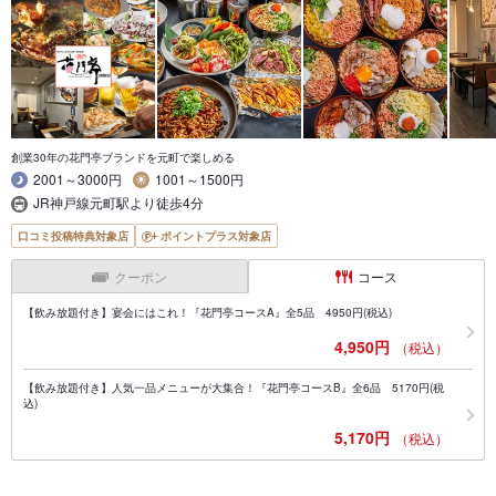
創業30年の花門亭ブランドを元町で楽しめる
2001～3000円
1001～1500円
JR神戸線元町駅より徒歩4分
口コミ投稿特典対象店
ポイントプラス対象店
クーポン
コース
【飲み放題付き】宴会にはこれ！『花門亭コースA』全5品 4950円(税込)
4,950円
（税込）
【飲み放題付き】人気一品メニューが大集合！『花門亭コースB』全6品 5170円(税
込)
5,170円
（税込）