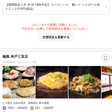
【期間限定☆月-木18-19時半迄】 ウーロンハイ 酎ハイ ハイボール等
ドリンク319円(税込)
カレンダーの更新に失敗しました。
下記ボタンを押して空席状況を更新してください。
空席状況を更新する
喃風 神戸三宮店
お好み焼き・もんじゃ
三宮
どろ焼き お好み焼き 鉄板焼き 飲み放題
1501～2000円
501～1000円