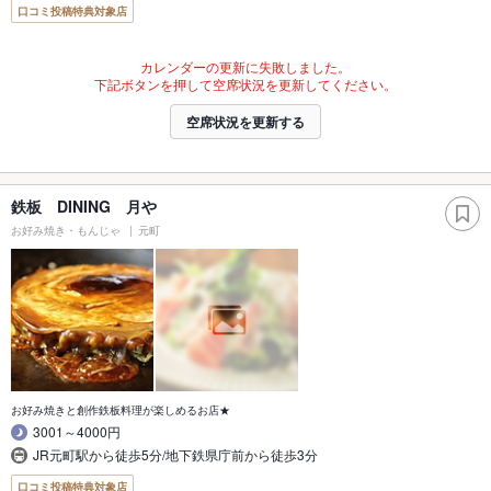
口コミ投稿特典対象店
カレンダーの更新に失敗しました。
下記ボタンを押して空席状況を更新してください。
空席状況を更新する
鉄板 DINING 月や
お好み焼き・もんじゃ
元町
お好み焼きと創作鉄板料理が楽しめるお店★
3001～4000円
JR元町駅から徒歩5分/地下鉄県庁前から徒歩3分
口コミ投稿特典対象店