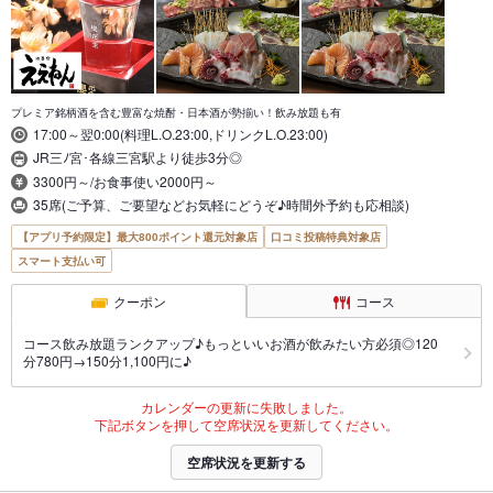
プレミア銘柄酒を含む豊富な焼酎・日本酒が勢揃い！飲み放題も有
17:00～翌0:00(料理L.O.23:00,ドリンクL.O.23:00)
JR三ﾉ宮･各線三宮駅より徒歩3分◎
3300円～/お食事使い2000円～
35席(ご予算、ご要望などお気軽にどうぞ♪時間外予約も応相談)
【アプリ予約限定】最大800ポイント還元対象店
口コミ投稿特典対象店
スマート支払い可
クーポン
コース
コース飲み放題ランクアップ♪もっといいお酒が飲みたい方必須◎120
分780円→150分1,100円に♪
カレンダーの更新に失敗しました。
下記ボタンを押して空席状況を更新してください。
空席状況を更新する