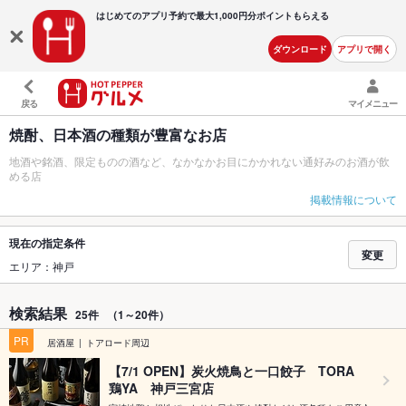
はじめてのアプリ予約で最大
1,000円分ポイントもらえる
ダウンロード
アプリで開く
戻る
マイメニュー
焼酎、日本酒の種類が豊富なお店
地酒や銘酒、限定ものの酒など、なかなかお目にかかれない通好みのお酒が飲
める店
掲載情報について
現在の指定条件
変更
エリア：神戸
検索結果
25件
（1～20件）
PR
居酒屋
トアロード周辺
【7/1 OPEN】炭火焼鳥と一口餃子 TORA
鶏YA 神戸三宮店