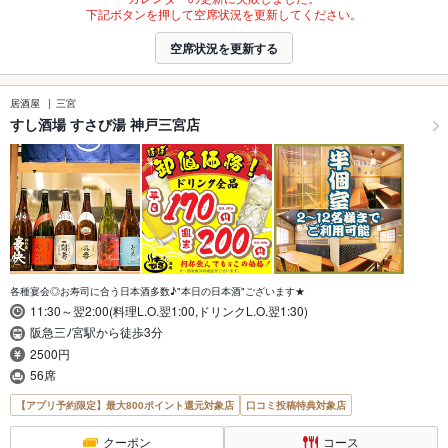
下記ボタンを押して空席状況を更新してください。
空席状況を更新する
居酒屋
三宮
すし酒場 すさび湯 神戸三宮店
各種宴会◎お寿司に合う日本酒多数♪"本日の日本酒"ございます★
11:30～翌2:00(料理L.O.翌1:00,ドリンクL.O.翌1:30)
阪急三ﾉ宮駅から徒歩3分
2500円
56席
【アプリ予約限定】最大800ポイント還元対象店
口コミ投稿特典対象店
クーポン
コース