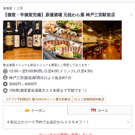
居酒屋
三宮
【個室・半個室完備】原価酒場 元祖わら屋 神戸三宮駅前店
飲み放題メニューも単品メニューも豊富にご用意しております！
12:00～翌5:00(料理L.O.翌4:00,ドリンクL.O.翌4:30)
神戸三宮(阪急)駅西出口より徒歩約1分
3000円～4000円
156席(個室宴会場最大５０名様まで可能です！)
【アプリ予約限定】最大800ポイント還元対象店
口コミ投稿特典対象店
クーポン
コース
４名以上のコース予約でお会計から１０％オフ！！
カレンダーの更新に失敗しました。