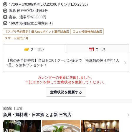
17:00～翌0:00(料理L.O.23:30,ドリンクL.O.23:30)
阪急 神戸三宮駅 徒歩2分
宴会、通常平均3,000円
160席(各種個室ご用意有り)
【アプリ予約限定】最大800ポイント還元対象店
口コミ投稿特典対象店
スマート支払い可
クーポン
コース
【席のみ予約特典】当日もOK！クーポン提示で「松皮鯛の握り寿司1人
1貫」を無料プレゼント！
カレンダーの更新に失敗しました。
下記ボタンを押して空席状況を更新してください。
空席状況を更新する
居酒屋
三宮
魚貝・鶏料理・日本酒 とよ新 三宮店