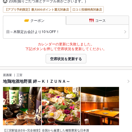
23席(掘りごたつ席とテーブル席がございます。)
【アプリ予約限定】最大800ポイント還元対象店
口コミ投稿特典対象店
クーポン
コース
日～木限定お会計より10％OFF！
カレンダーの更新に失敗しました。
下記ボタンを押して空席状況を更新してください。
空席状況を更新する
居酒屋
三宮
地鶏地酒地野菜 絆～ＫＩＺＵＮＡ～
【三宮駅徒歩2分×完全個室】全国から厳選した種類豊富な日本酒