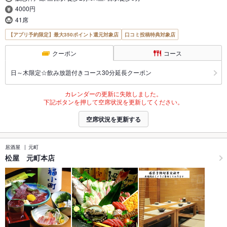
4000円
41席
【アプリ予約限定】最大350ポイント還元対象店
口コミ投稿特典対象店
クーポン
コース
日～木限定☆飲み放題付きコース30分延長クーポン
カレンダーの更新に失敗しました。
下記ボタンを押して空席状況を更新してください。
空席状況を更新する
居酒屋
元町
松屋 元町本店