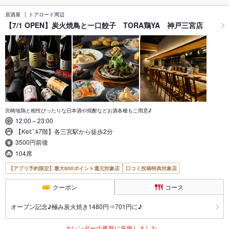
居酒屋
トアロード周辺
【7/1 OPEN】炭火焼鳥と一口餃子 TORA鶏YA 神戸三宮店
宮崎地鶏と相性ぴったりな日本酒や焼酎などお酒各種もご用意♪
12:00～23:00
【Keﾋﾞﾙ7階】各三宮駅から徒歩2分
3500円前後
104席
【アプリ予約限定】最大800ポイント還元対象店
口コミ投稿特典対象店
クーポン
コース
オープン記念♪極み炭火焼き1480円⇒701円に♪
カレンダーの更新に失敗しました。