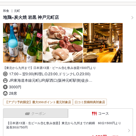
和食
元町
地鶏×炭火焼 岩黒 神戸元町店
【東北から九州まで】日本酒13酒・ビール含む飲み放題1500円より
17:00～翌0:00(料理L.O.23:00,ドリンクL.O.23:00)
JR東海道本線元町(JR)駅西口(阪神元町駅側)徒歩…
3000円
28席
【アプリ予約限定】最大350ポイント還元対象店
口コミ投稿特典対象店
クーポン
コース
【日本酒13酒・生ビール含む飲み放題】東北から九州までの銘柄 60分1500円より
延長30分750円