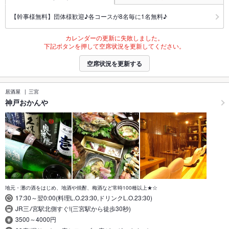
【幹事様無料】団体様歓迎♪各コースが8名毎に1名無料♪
カレンダーの更新に失敗しました。
下記ボタンを押して空席状況を更新してください。
空席状況を更新する
居酒屋
三宮
神戸おかんや
地元・灘の酒をはじめ、地酒や焼酎、梅酒など常時100種以上★☆
17:30～翌0:00(料理L.O.23:30,ドリンクL.O.23:30)
JR三ﾉ宮駅北側すぐ!(三宮駅から徒歩30秒)
3500～4000円