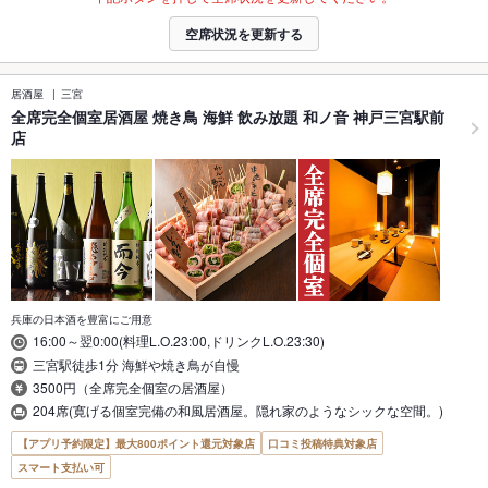
空席状況を更新する
居酒屋
三宮
全席完全個室居酒屋 焼き鳥 海鮮 飲み放題 和ノ音 神戸三宮駅前
店
兵庫の日本酒を豊富にご用意
16:00～翌0:00(料理L.O.23:00,ドリンクL.O.23:30)
三宮駅徒歩1分 海鮮や焼き鳥が自慢
3500円（全席完全個室の居酒屋）
204席(寛げる個室完備の和風居酒屋。隠れ家のようなシックな空間。)
【アプリ予約限定】最大800ポイント還元対象店
口コミ投稿特典対象店
スマート支払い可