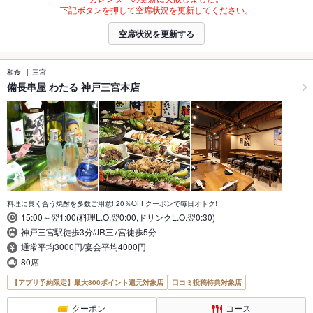
下記ボタンを押して空席状況を更新してください。
空席状況を更新する
和食
三宮
備長串屋 わたる 神戸三宮本店
料理に良く合う焼酎を多数ご用意!!20％OFFクーポンで毎日オトク!
15:00～翌1:00(料理L.O.翌0:00,ドリンクL.O.翌0:30)
神戸三宮駅徒歩3分/JR三ﾉ宮徒歩5分
通常平均3000円/宴会平均4000円
80席
【アプリ予約限定】最大800ポイント還元対象店
口コミ投稿特典対象店
クーポン
コース