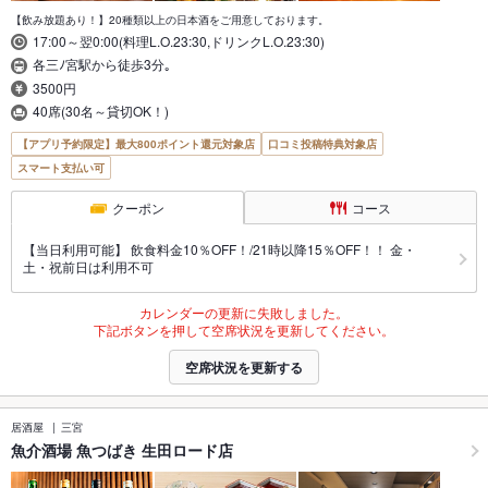
【飲み放題あり！】20種類以上の日本酒をご用意しております。
17:00～翌0:00(料理L.O.23:30,ドリンクL.O.23:30)
各三ﾉ宮駅から徒歩3分｡
3500円
40席(30名～貸切OK！)
【アプリ予約限定】最大800ポイント還元対象店
口コミ投稿特典対象店
スマート支払い可
クーポン
コース
【当日利用可能】 飲食料金10％OFF！/21時以降15％OFF！！ 金・
土・祝前日は利用不可
カレンダーの更新に失敗しました。
下記ボタンを押して空席状況を更新してください。
空席状況を更新する
居酒屋
三宮
魚介酒場 魚つばき 生田ロード店