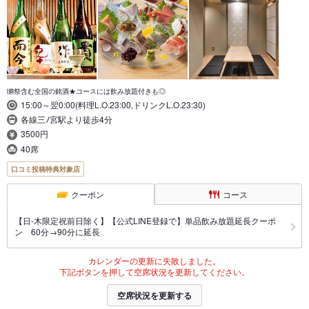
獺祭含む全国の銘酒★コースには飲み放題付きも◎
15:00～翌0:00(料理L.O.23:00,ドリンクL.O.23:30)
各線三ﾉ宮駅より徒歩4分
3500円
40席
口コミ投稿特典対象店
クーポン
コース
【日-木限定祝前日除く】【公式LINE登録で】単品飲み放題延長クーポ
ン 60分→90分に延長
カレンダーの更新に失敗しました。
下記ボタンを押して空席状況を更新してください。
空席状況を更新する