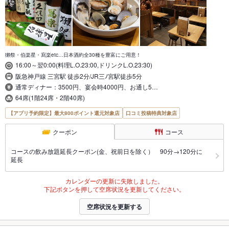
獺祭・伯楽星・寫楽etc…日本酒約全30種を豊富にご用意！
16:00～翌0:00(料理L.O.23:00,ドリンクL.O.23:30)
阪急神戸線 三宮駅 徒歩2分/JR三ﾉ宮駅徒歩5分
通常ディナー：3500円、宴会時4000円、お通し5…
64席(1階24席・2階40席)
【アプリ予約限定】最大800ポイント還元対象店
口コミ投稿特典対象店
クーポン
コース
コースの飲み放題延長クーポン(金、祝前日を除く） 90分→120分に
延長
カレンダーの更新に失敗しました。
下記ボタンを押して空席状況を更新してください。
空席状況を更新する