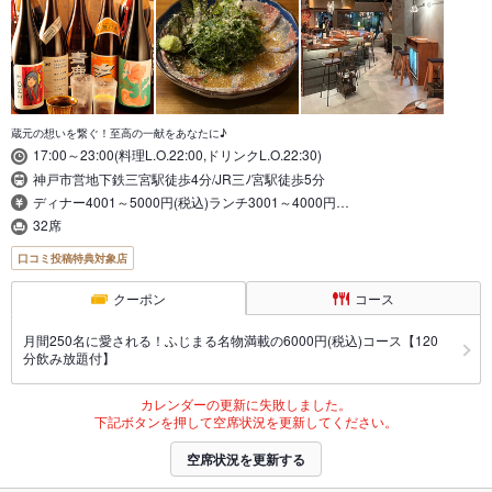
蔵元の想いを繋ぐ！至高の一献をあなたに♪
17:00～23:00(料理L.O.22:00,ドリンクL.O.22:30)
神戸市営地下鉄三宮駅徒歩4分/JR三ﾉ宮駅徒歩5分
ディナー4001～5000円(税込)ランチ3001～4000円…
32席
口コミ投稿特典対象店
クーポン
コース
月間250名に愛される！ふじまる名物満載の6000円(税込)コース【120
分飲み放題付】
カレンダーの更新に失敗しました。
下記ボタンを押して空席状況を更新してください。
空席状況を更新する