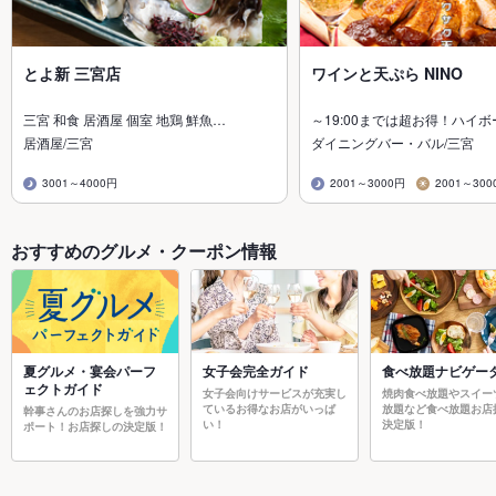
とよ新 三宮店
ワインと天ぷら NINO
三宮 和食 居酒屋 個室 地鶏 鮮魚…
～19:00までは超お得！ハイ
居酒屋/三宮
ダイニングバー・バル/三宮
3001～4000円
2001～3000円
2001～300
おすすめのグルメ・クーポン情報
夏グルメ・宴会パーフ
女子会完全ガイド
食べ放題ナビゲー
ェクトガイド
女子会向けサービスが充実し
焼肉食べ放題やスイー
ているお得なお店がいっぱ
放題など食べ放題お店
幹事さんのお店探しを強力サ
い！
決定版！
ポート！お店探しの決定版！