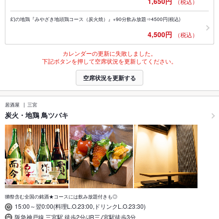
1,650円
（税込）
幻の地鶏『みやざき地頭鶏コース（炭火焼）』+90分飲み放題⇒4500円(税込)
4,500円
（税込）
カレンダーの更新に失敗しました。
下記ボタンを押して空席状況を更新してください。
空席状況を更新する
居酒屋
三宮
炭火・地鶏 鳥ツバキ
獺祭含む全国の銘酒★コースには飲み放題付きも◎
15:00～翌0:00(料理L.O.23:00,ドリンクL.O.23:30)
阪急神戸線 三宮駅 徒歩2分/JR三ﾉ宮駅徒歩3分