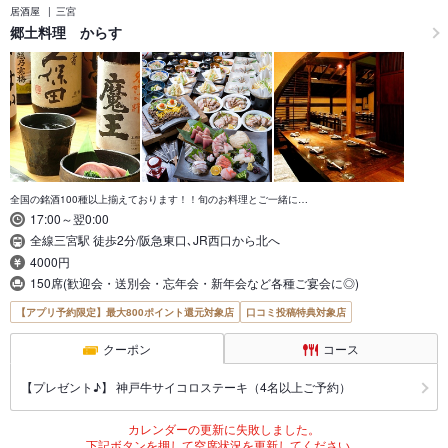
居酒屋
三宮
郷土料理 からす
全国の銘酒100種以上揃えております！！旬のお料理とご一緒に…
17:00～翌0:00
全線三宮駅 徒歩2分/阪急東口､JR西口から北へ
4000円
150席(歓迎会・送別会・忘年会・新年会など各種ご宴会に◎)
【アプリ予約限定】最大800ポイント還元対象店
口コミ投稿特典対象店
クーポン
コース
【プレゼント♪】 神戸牛サイコロステーキ（4名以上ご予約）
カレンダーの更新に失敗しました。
下記ボタンを押して空席状況を更新してください。