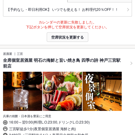
【予約なし・即日利用OK】 いつでも使える！ お料理代20％OFF！！
カレンダーの更新に失敗しました。
下記ボタンを押して空席状況を更新してください。
空席状況を更新する
居酒屋
三宮
全席個室居酒屋 明石の海鮮と旨い焼き鳥 四季の詩 神戸三宮駅
前店
兵庫の焼酎・日本酒を豊富にご用意
16:00～翌0:00(料理L.O.23:00,ドリンクL.O.23:30)
三宮駅徒歩1分(夜景個室居酒屋 海鮮と肉)
3480円（三宮駅徒歩1分！夜景完全個室の和食居…