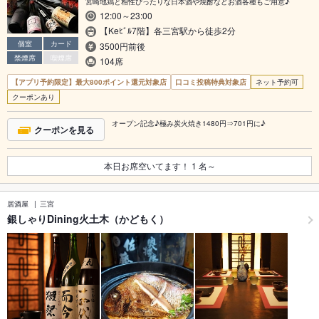
宮崎地鶏と相性ぴったりな日本酒や焼酎などお酒各種もご用意♪
12:00～23:00
【Keﾋﾞﾙ7階】各三宮駅から徒歩2分
個室
カード
3500円前後
禁煙席
喫煙席
104席
【アプリ予約限定】最大800ポイント還元対象店
口コミ投稿特典対象店
ネット予約可
クーポンあり
オープン記念♪極み炭火焼き1480円⇒701円に♪
クーポンを見る
本日お席空いてます！
1
名～
居酒屋
三宮
銀しゃりDining火土木（かどもく）