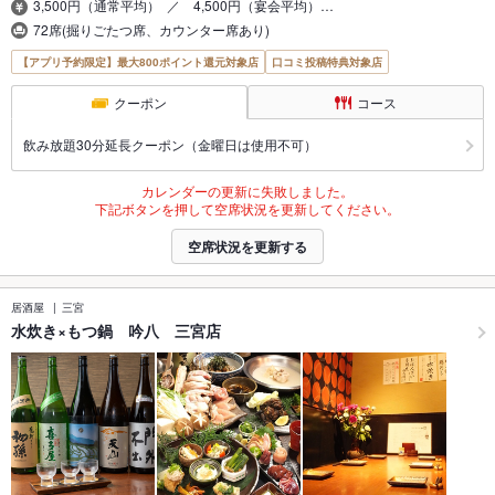
3,500円（通常平均） ／ 4,500円（宴会平均）…
72席(掘りごたつ席、カウンター席あり)
【アプリ予約限定】最大800ポイント還元対象店
口コミ投稿特典対象店
クーポン
コース
飲み放題30分延長クーポン（金曜日は使用不可）
カレンダーの更新に失敗しました。
下記ボタンを押して空席状況を更新してください。
空席状況を更新する
居酒屋
三宮
水炊き×もつ鍋 吟八 三宮店