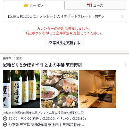
クーポン
コース
【誕生日&記念日に】メッセージ入りデザートプレート→無料♪
カレンダーの更新に失敗しました。
下記ボタンを押して空席状況を更新してください。
空席状況を更新する
居酒屋
三宮
冠地どりとかぼす平目 とよの本舗 東門街店
獺祭含む全国の銘酒★単品プレミアム飲み放題は各種宴会に◎
16:00～翌0:00(料理L.O.23:00,ドリンクL.O.23:30)
地下鉄 三宮駅 徒歩2分/阪急神戸線 三宮駅 徒歩…