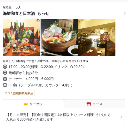
居酒屋
元町
海鮮和食と日本酒 もっせ
厳選した日本酒をご用意！兵庫の他、全国から取り寄せています★
17:00～23:00(料理L.O.22:00,ドリンクL.O.22:30)
元町駅から徒歩3分
ディナー：4,000円～6,000円
30席(（テーブル26席、カウンター4席）)
口コミ投稿特典対象店
クーポン
コース
【月～木限定】【現金決済限定】4名様以上でコース料理ご注文の方1
人あたり300円値引き致します