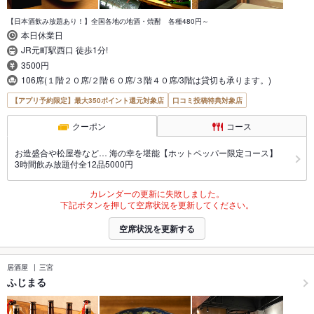
【日本酒飲み放題あり！】全国各地の地酒・焼酎 各種480円～
本日休業日
JR元町駅西口 徒歩1分!
3500円
106席(１階２０席/２階６０席/３階４０席/3階は貸切も承ります。)
【アプリ予約限定】最大350ポイント還元対象店
口コミ投稿特典対象店
クーポン
コース
お造盛合や松屋巻など… 海の幸を堪能【ホットペッパー限定コース】
3時間飲み放題付全12品5000円
カレンダーの更新に失敗しました。
下記ボタンを押して空席状況を更新してください。
空席状況を更新する
居酒屋
三宮
ふじまる