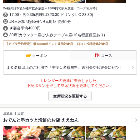
24種の日本酒が通常飲み放題＋1500円で飲み放題（コース利用時）
17:00～翌0:30(料理L.O.23:30,ドリンクL.O.23:30)
JR三宮駅 徒歩5分/JR元町駅 徒歩1分
★宴会平均4000円
30席(カウンター席/少人数テーブル席/10名程度個室あり)
【アプリ予約限定】最大800ポイント還元対象店
口コミ投稿特典対象店
クーポン
コース
１０名様以上のご利用で『主役１名様無料』送別会や歓迎会にぜひ！
カレンダーの更新に失敗しました。
下記ボタンを押して空席状況を更新してください。
空席状況を更新する
居酒屋
三宮
おでんと串カツと海鮮のお店 ええねん