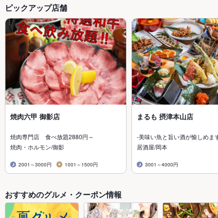
ピックアップ店舗
焼肉六甲 御影店
まるも 摂津本山店
焼肉専門店 食べ放題2880円～
-美味い魚と旨い酒が愉しめます
焼肉・ホルモン/御影
居酒屋/岡本
2001～3000円
1001～1500円
3001～4000円
おすすめのグルメ・クーポン情報