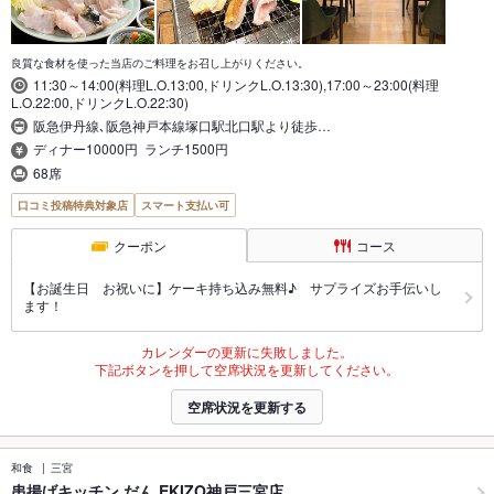
良質な食材を使った当店のご料理をお召し上がりください。
11:30～14:00(料理L.O.13:00,ドリンクL.O.13:30),17:00～23:00(料理
L.O.22:00,ドリンクL.O.22:30)
阪急伊丹線､阪急神戸本線塚口駅北口駅より徒歩…
ディナー10000円 ランチ1500円
68席
口コミ投稿特典対象店
スマート支払い可
クーポン
コース
【お誕生日 お祝いに】ケーキ持ち込み無料♪ サプライズお手伝いし
ます！
カレンダーの更新に失敗しました。
下記ボタンを押して空席状況を更新してください。
空席状況を更新する
和食
三宮
串揚げキッチン だん EKIZO神戸三宮店