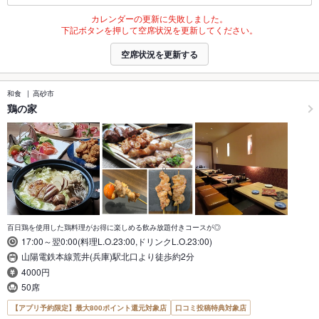
カレンダーの更新に失敗しました。
下記ボタンを押して空席状況を更新してください。
空席状況を更新する
和食
高砂市
鶏の家
百日鶏を使用した鶏料理がお得に楽しめる飲み放題付きコースが◎
17:00～翌0:00(料理L.O.23:00,ドリンクL.O.23:00)
山陽電鉄本線荒井(兵庫)駅北口より徒歩約2分
4000円
50席
【アプリ予約限定】最大800ポイント還元対象店
口コミ投稿特典対象店