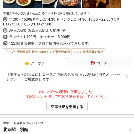
本場の味をお楽しみいただけるコース料理をご用意しています！
11:30～15:00(料理L.O.14:30,ドリンクL.O.14:30),17:00～22:00(料理
L.O.21:30,ドリンクL.O.21:30)
JR三ﾉ宮駅･阪急三宮駅より徒歩7分
ランチ：1,400円、ディナー：6,000円
122席(８名個室、フロア貸切等も承っております)
【アプリ予約限定】最大800ポイント還元対象店
口コミ投稿特典対象店
クーポン
コース
【誕生日・記念日に】コースご予約のお客様 ＋550(税込)円でメッセー
ジプレートご用意致します！
カレンダーの更新に失敗しました。
下記ボタンを押して空席状況を更新してください。
空席状況を更新する
中華
姫路駅南側～バイパス
北京閣 別館