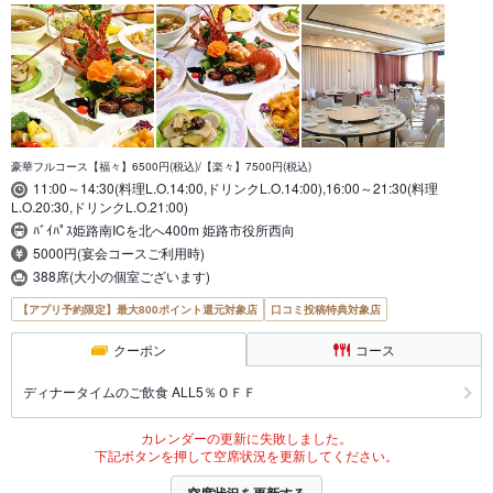
豪華フルコース【福々】6500円(税込)/【楽々】7500円(税込)
11:00～14:30(料理L.O.14:00,ドリンクL.O.14:00),16:00～21:30(料理
L.O.20:30,ドリンクL.O.21:00)
ﾊﾞｲﾊﾟｽ姫路南ICを北へ400m 姫路市役所西向
5000円(宴会コースご利用時)
388席(大小の個室ございます)
【アプリ予約限定】最大800ポイント還元対象店
口コミ投稿特典対象店
クーポン
コース
ディナータイムのご飲食 ALL5％ＯＦＦ
カレンダーの更新に失敗しました。
下記ボタンを押して空席状況を更新してください。
空席状況を更新する