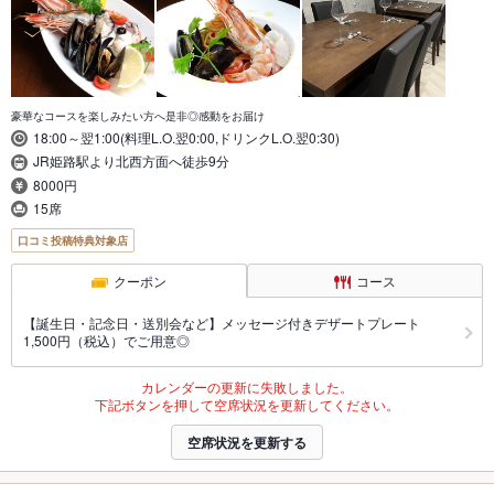
豪華なコースを楽しみたい方へ是非◎感動をお届け
18:00～翌1:00(料理L.O.翌0:00,ドリンクL.O.翌0:30)
JR姫路駅より北西方面へ徒歩9分
8000円
15席
口コミ投稿特典対象店
クーポン
コース
【誕生日・記念日・送別会など】メッセージ付きデザートプレート
1,500円（税込）でご用意◎
カレンダーの更新に失敗しました。
下記ボタンを押して空席状況を更新してください。
空席状況を更新する