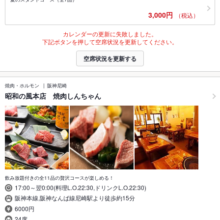
3,000円
（税込）
カレンダーの更新に失敗しました。
下記ボタンを押して空席状況を更新してください。
空席状況を更新する
焼肉・ホルモン
阪神尼崎
昭和の風本店 焼肉しんちゃん
飲み放題付きの全11品の贅沢コースが楽しめる！
17:00～翌0:00(料理L.O.22:30,ドリンクL.O.22:30)
阪神本線,阪神なんば線尼崎駅より徒歩約15分
6000円
24席