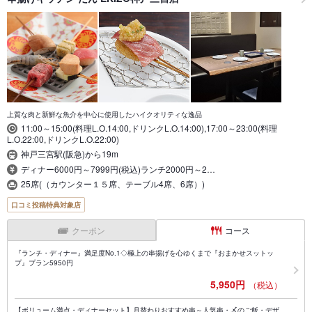
上質な肉と新鮮な魚介を中心に使用したハイクオリティな逸品
11:00～15:00(料理L.O.14:00,ドリンクL.O.14:00),17:00～23:00(料理
L.O.22:00,ドリンクL.O.22:00)
神戸三宮駅(阪急)から19m
ディナー6000円～7999円(税込)ランチ2000円～2…
25席(（カウンター１５席、テーブル4席、6席）)
口コミ投稿特典対象店
クーポン
コース
『ランチ・ディナー』満足度No.1◇極上の串揚げを心ゆくまで『おまかせスットッ
プ』プラン5950円
5,950円
（税込）
【ボリューム満点・ディナーセット】月替わりおすすめ串～人気串・〆のご飯・デザ