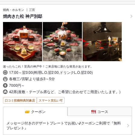
焼肉・ホルモン
三宮
焼肉きた松 神戸別邸
迷ったらこれ！至高の神戸牛！ご来店毎に新たな発見があります。
17:00～翌3:00(料理L.O.翌2:00,ドリンクL.O.翌2:00)
各種三ﾉ宮駅より徒歩3～5分
7000円～
42席(座敷・テーブル席など、ご希望に合わせてご用意いたします。)
口コミ投稿特典対象店
スマート支払い可
クーポン
コース
メッセージ付きのデザートプレートでお祝い♪クーポンご利用で『無料
プレゼント』