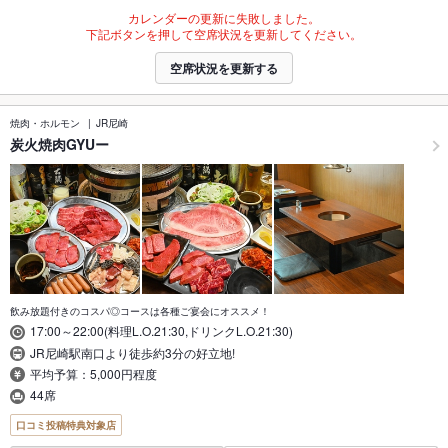
カレンダーの更新に失敗しました。
下記ボタンを押して空席状況を更新してください。
空席状況を更新する
焼肉・ホルモン
JR尼崎
炭火焼肉GYUー
飲み放題付きのコスパ◎コースは各種ご宴会にオススメ！
17:00～22:00(料理L.O.21:30,ドリンクL.O.21:30)
JR尼崎駅南口より徒歩約3分の好立地!
平均予算：5,000円程度
44席
口コミ投稿特典対象店