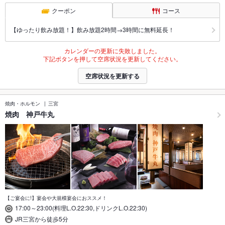
クーポン
コース
【ゆったり飲み放題！】飲み放題2時間→3時間に無料延長！
カレンダーの更新に失敗しました。
下記ボタンを押して空席状況を更新してください。
空席状況を更新する
焼肉・ホルモン
三宮
焼肉 神戸牛丸
【ご宴会に!】宴会や大規模宴会におススメ！
17:00～23:00(料理L.O.22:30,ドリンクL.O.22:30)
JR三宮から徒歩5分