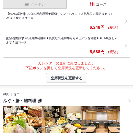
クーポン
コース
【飲み放題付]120分お席利用可★厚切りタン・ハラミ！人気部位の厚切りセット
♪GYU-厚切りコース
6,248円
（税込）
[飲み放題付]120分お席利用可★良質な黒毛和牛もも＆上バラを堪能♪GYU-焼きしゃ
ぶすき焼コース
5,588円
（税込）
カレンダーの更新に失敗しました。
下記ボタンを押して空席状況を更新してください。
空席状況を更新する
和食
塚口
ふぐ・蟹・鱧料理 雅