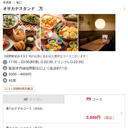
居酒屋
塚口
オサカナスタンド 万
【稲野駅徒歩８分】旬のお魚に合わせた贅沢なコースございます！
17:00～23:00(料理L.O.22:30,ドリンクL.O.22:30)
阪急伊丹線稲野駅出口より徒歩約11分
3000～4000円
40席
口コミ投稿特典対象店
クーポン
コース
夏のおすすめコース（全6品）
3,500円
（税込）
夏のスタンドコース（全7品）