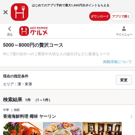
はじめてのアプリ予約で最大
1,000円分ポイントもらえる
ダウンロード
アプリで開く
戻る
マイメニュー
5000～8000円の贅沢コース
年に1度の自分へのご褒美や大切な人の誕生日などに最適なコース
掲載情報について
現在の指定条件
変更
エリア：灘・東灘
検索結果
1件
（1～1件）
中華
御影
香港海鮮料理 椰林 ヤーリン