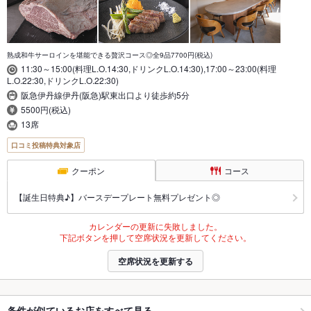
熟成和牛サーロインを堪能できる贅沢コース◎全9品7700円(税込)
11:30～15:00(料理L.O.14:30,ドリンクL.O.14:30),17:00～23:00(料理
L.O.22:30,ドリンクL.O.22:30)
阪急伊丹線伊丹(阪急)駅東出口より徒歩約5分
5500円(税込)
13席
口コミ投稿特典対象店
クーポン
コース
【誕生日特典♪】バースデープレート無料プレゼント◎
カレンダーの更新に失敗しました。
下記ボタンを押して空席状況を更新してください。
空席状況を更新する
条件が似ているお店をすべて見る