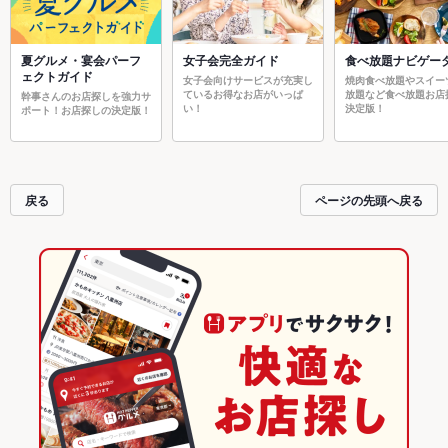
夏グルメ・宴会パーフ
女子会完全ガイド
食べ放題ナビゲー
ェクトガイド
女子会向けサービスが充実し
焼肉食べ放題やスイー
ているお得なお店がいっぱ
放題など食べ放題お店
幹事さんのお店探しを強力サ
い！
決定版！
ポート！お店探しの決定版！
戻る
ページの先頭へ戻る