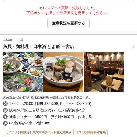
カレンダーの更新に失敗しました。
下記ボタンを押して空席状況を更新してください。
空席状況を更新する
居酒屋
三宮
魚貝・鶏料理・日本酒 とよ新 三宮店
大分直送の冠地鶏＆産地直送鮮魚を使用した料理を多数ご用意。
17:00～翌0:00(料理L.O.23:00,ドリンクL.O.23:30)
阪急神戸線 三宮駅 徒歩2分/JR三ﾉ宮駅徒歩5分
通常ディナー：3500円、宴会時4000円、お通し5…
64席(1階24席・2階40席)
【アプリ予約限定】最大800ポイント還元対象店
口コミ投稿特典対象店