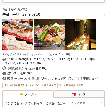
和食
魚町・塩町周辺
寿司・一品 紬 (つむぎ)
大切な記念日顔合わせ等におすすめのコースは5500円～ご用意
11:00～13:00(料理L.O.12:30,ドリンクL.O.12:30),17:00～22:00(料理
L.O.21:30,ドリンクL.O.21:30)
各線姫路駅から北西へ徒歩10分
昼2000円/夜6000円
50席(一つ一つのお席の間も離れているので落ち着いてお食事頂けます)
【アプリ予約限定】最大800ポイント還元対象店
口コミ投稿特典対象店
クーポン
コース
ランチでもコースでも利用ＯＫ ご飲食代金がALL１０％ＯＦＦ