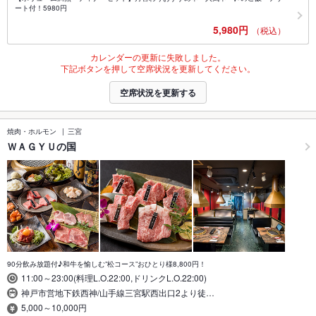
ート付！5980円
5,980円
（税込）
カレンダーの更新に失敗しました。
下記ボタンを押して空席状況を更新してください。
空席状況を更新する
焼肉・ホルモン
三宮
ＷＡＧＹＵの国
90分飲み放題付♪和牛を愉しむ”松コース”おひとり様8,800円！
11:00～23:00(料理L.O.22:00,ドリンクL.O.22:00)
神戸市営地下鉄西神/山手線三宮駅西出口2より徒…
5,000～10,000円