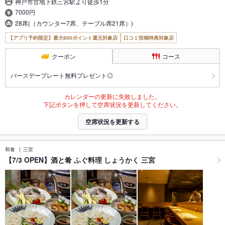
神戸市営地下鉄三宮駅より徒歩1分
7000円
28席(（カウンター7席、テーブル席21席）)
【アプリ予約限定】最大800ポイント還元対象店
口コミ投稿特典対象店
クーポン
コース
バースデープレート無料プレゼント◎
カレンダーの更新に失敗しました。
下記ボタンを押して空席状況を更新してください。
空席状況を更新する
和食
三宮
【7/3 OPEN】酒と肴 ふぐ料理 しょうかく 三宮