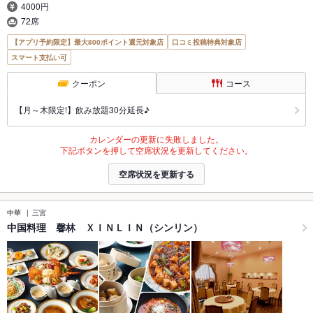
4000円
72席
【アプリ予約限定】最大800ポイント還元対象店
口コミ投稿特典対象店
スマート支払い可
クーポン
コース
【月～木限定!】飲み放題30分延長♪
カレンダーの更新に失敗しました。
下記ボタンを押して空席状況を更新してください。
空席状況を更新する
中華
三宮
中国料理 馨林 ＸＩＮＬＩＮ（シンリン）