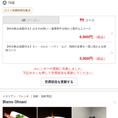
79席
口コミ投稿特典対象店
クーポン
コース
【90分飲み放題付き】おすすめNo.1｜厳選和牛を味わう贅沢な上コース
6,900円
（税込）
【90分飲み放題付き】タン・カルビ・ハラミ・など、焼肉の定番を一度に味わえる焼
肉コース
5,900円
（税込）
カレンダーの更新に失敗しました。
下記ボタンを押して空席状況を更新してください。
空席状況を更新する
イタリアン・フレンチ
魚町・塩町周辺
Bistro Ohtani