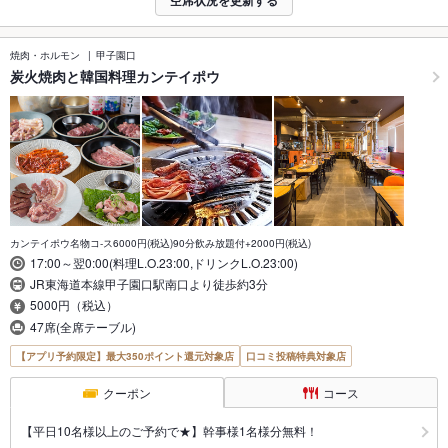
焼肉・ホルモン
甲子園口
炭火焼肉と韓国料理カンテイポウ
カンテイポウ名物コ-ス6000円(税込)90分飲み放題付+2000円(税込)
17:00～翌0:00(料理L.O.23:00,ドリンクL.O.23:00)
JR東海道本線甲子園口駅南口より徒歩約3分
5000円（税込）
47席(全席テーブル)
【アプリ予約限定】最大350ポイント還元対象店
口コミ投稿特典対象店
クーポン
コース
【平日10名様以上のご予約で★】幹事様1名様分無料！