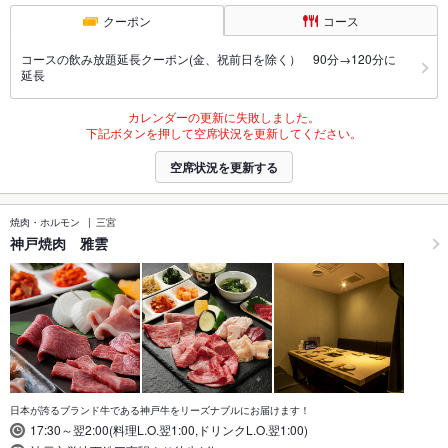
クーポン
コース
コースの飲み放題延長クーポン(金、祝前日を除く） 90分→120分に
延長
カレンダーの更新に失敗しました。
下記ボタンを押して空席状況を更新してください。
空席状況を更新する
焼肉・ホルモン
三宮
神戸焼肉 雅雲
日本が誇るブランド牛である神戸牛をリーズナブルにお届けます！
17:30～翌2:00(料理L.O.翌1:00,ドリンクL.O.翌1:00)