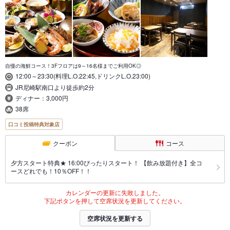
自慢の海鮮コース！3Fフロアは9～16名様までご利用OK◎
12:00～23:30(料理L.O.22:45,ドリンクL.O.23:00)
JR尼崎駅南口より徒歩約2分
ディナー：3,000円
38席
口コミ投稿特典対象店
クーポン
コース
夕方スタート特典★ 16:00ぴったりスタート！ 【飲み放題付き】全コ
ースどれでも！10％OFF！！
カレンダーの更新に失敗しました。
下記ボタンを押して空席状況を更新してください。
空席状況を更新する