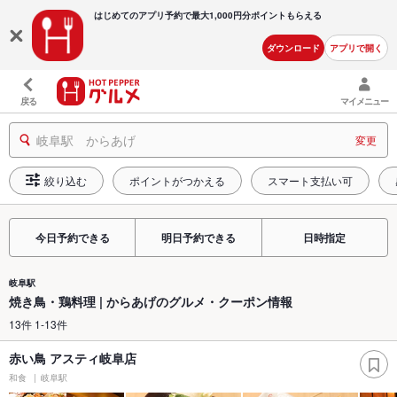
はじめてのアプリ予約で最大
1,000円分ポイントもらえる
ダウンロード
アプリで開く
戻る
マイメニュー
岐阜駅 からあげ
変更
絞り込む
ポイントがつかえる
スマート支払い可
今日予約できる
明日予約できる
日時指定
岐阜駅
焼き鳥・鶏料理 | からあげのグルメ・クーポン情報
13件 1-13件
赤い鳥 アスティ岐阜店
和食
岐阜駅