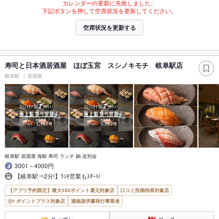
カレンダーの更新に失敗しました。
下記ボタンを押して空席状況を更新してください。
空席状況を更新する
寿司と日本酒居酒屋 ほぼ玉宮 スシノキモチ 岐阜駅店
岐阜駅
居酒屋
岐阜駅 居酒屋 海鮮 寿司 ランチ 鍋 送別会
3001～4000円
【岐阜駅⇒2分!】ﾗﾝﾁ営業もｽﾀｰﾄ!
【アプリ予約限定】最大350ポイント還元対象店
口コミ投稿特典対象店
ポイントプラス対象店
適格請求書発行事業者
クーポン
コース