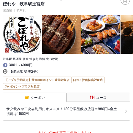
ぼれや 岐阜駅玉宮店
居酒屋
岐阜駅
岐阜駅 居酒屋 個室 焼き鳥 海鮮 食べ放題
3001～4000円
【岐阜駅 徒歩2分】
【アプリ予約限定】最大800ポイント還元対象店
口コミ投稿特典対象店
ポイントプラス対象店
クーポン
コース
サク飲みや二次会利用にオススメ！120分単品飲み放題⇒980円※金土
祝前は1500円
カレンダーの更新に失敗しました。