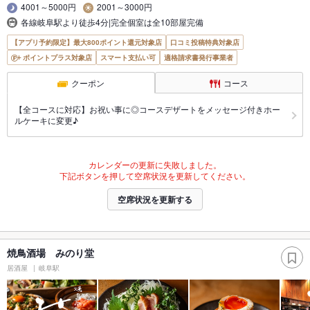
4001～5000円
2001～3000円
各線岐阜駅より徒歩4分|完全個室は全10部屋完備
【アプリ予約限定】最大800ポイント還元対象店
口コミ投稿特典対象店
ポイントプラス対象店
スマート支払い可
適格請求書発行事業者
クーポン
コース
【全コースに対応】お祝い事に◎コースデザートをメッセージ付きホー
ルケーキに変更♪
カレンダーの更新に失敗しました。
下記ボタンを押して空席状況を更新してください。
空席状況を更新する
焼鳥酒場 みのり堂
居酒屋
岐阜駅