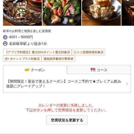
岐阜のお料理と地酒を楽しむ居酒屋
4001～5000円
名鉄岐阜駅より徒歩1分
【アプリ予約限定】最大800ポイント還元対象店
口コミ投稿特典対象店
ポイントプラス対象店
適格請求書発行事業者
クーポン
コース
【期間限定！宴会で使えるクーポン】コースご予約で★プレミアム飲み
放題にグレードアップ！
カレンダーの更新に失敗しました。
下記ボタンを押して空席状況を更新してください。
空席状況を更新する