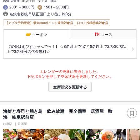
海鮮 居酒屋 肉 誕生日 女子会 個室
2001～3000円
1501～2000円
名鉄名鉄岐阜駅正面口より徒歩約3分
【アプリ予約限定】最大800ポイント還元対象店
口コミ投稿特典対象店
クーポン
コース
【宴会はえびすちゃんでっ！】 ☆8名以上で1名/18名以上で2名/30名以
上で3名様分の代金無料☆
カレンダーの更新に失敗しました。
下記ボタンを押して空席状況を更新してください。
空席状況を更新する
海鮮と寿司と焼き鳥 飲み放題 完全個室 居酒屋 喰
海 岐阜駅前店
岐阜駅
居酒屋