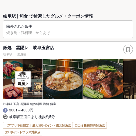
岐阜駅 | 和食 で検索したグルメ・クーポン情報
除外された条件
焼き鳥・鶏料理 からあげ
飯処 雲隠レ 岐阜玉宮店
岐阜駅
居酒屋
岐阜駅 玉宮 居酒屋 創作料理 海鮮 個室
3001～4000円
岐阜駅正面口より徒歩約5分
【アプリ予約限定】最大350ポイント還元対象店
口コミ投稿特典対象店
ポイントプラス対象店