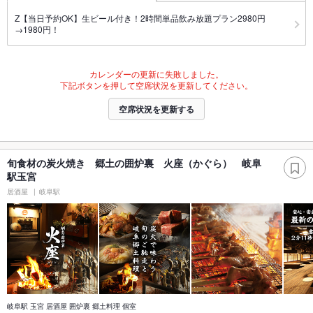
Z【当日予約OK】生ビール付き！2時間単品飲み放題プラン2980円
→1980円！
カレンダーの更新に失敗しました。
下記ボタンを押して空席状況を更新してください。
空席状況を更新する
旬食材の炭火焼き 郷土の囲炉裏 火座（かぐら） 岐阜
駅玉宮
居酒屋
岐阜駅
岐阜駅 玉宮 居酒屋 囲炉裏 郷土料理 個室