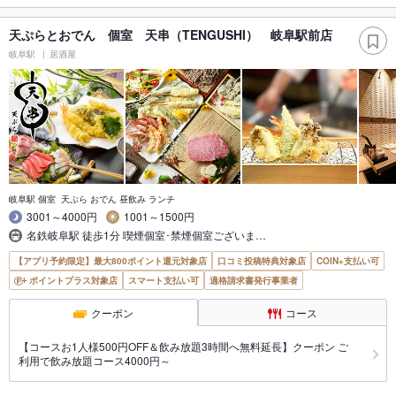
天ぷらとおでん 個室 天串（TENGUSHI） 岐阜駅前店
岐阜駅
居酒屋
岐阜駅 個室 天ぷら おでん 昼飲み ランチ
3001～4000円
1001～1500円
名鉄岐阜駅 徒歩1分 喫煙個室･禁煙個室ございま…
【アプリ予約限定】最大800ポイント還元対象店
口コミ投稿特典対象店
COIN+支払い可
ポイントプラス対象店
スマート支払い可
適格請求書発行事業者
クーポン
コース
【コースお1人様500円OFF＆飲み放題3時間へ無料延長】クーポン ご
利用で飲み放題コース4000円～