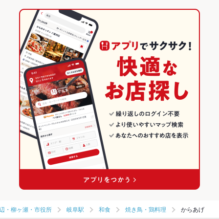
辺・柳ヶ瀬・市役所
岐阜駅
和食
焼き鳥・鶏料理
からあげ