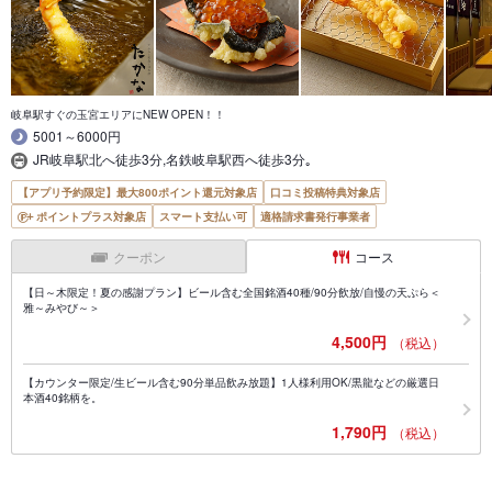
岐阜駅すぐの玉宮エリアにNEW OPEN！！
5001～6000円
JR岐阜駅北へ徒歩3分,名鉄岐阜駅西へ徒歩3分｡
【アプリ予約限定】最大800ポイント還元対象店
口コミ投稿特典対象店
ポイントプラス対象店
スマート支払い可
適格請求書発行事業者
クーポン
コース
【日～木限定！夏の感謝プラン】ビール含む全国銘酒40種/90分飲放/自慢の天ぷら＜
雅～みやび～＞
4,500円
（税込）
【カウンター限定/生ビール含む90分単品飲み放題】1人様利用OK/黒龍などの厳選日
本酒40銘柄を。
1,790円
（税込）