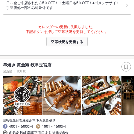
日～金ご来店された方5％OFF！！土曜日も5％OFF！※ゴメンナサイ！
手羽唐他一部のみ対象外です
カレンダーの更新に失敗しました。
下記ボタンを押して空席状況を更新してください。
空席状況を更新する
串焼き 黄金鶏 岐阜玉宮店
居酒屋
岐阜駅
焼鳥/誕生日/歓送迎会/串/飲み放題/岐阜
4001～5000円
1001～1500円
名鉄名鉄岐阜駅正面口より徒歩約6分