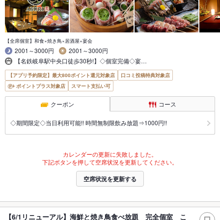
【全席個室】和食×焼き鳥×居酒屋×宴会
2001～3000円
2001～3000円
【名鉄岐阜駅中央口徒歩30秒!】◇個室完備◇宴…
【アプリ予約限定】最大800ポイント還元対象店
口コミ投稿特典対象店
ポイントプラス対象店
スマート支払い可
クーポン
コース
◇期間限定◇当日利用可能!! 時間無制限飲み放題⇒1000円!!
カレンダーの更新に失敗しました。
下記ボタンを押して空席状況を更新してください。
空席状況を更新する
【6/1リニューアル】海鮮と焼き鳥食べ放題 完全個室 こ