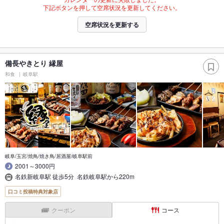
下記ボタンを押して空席状況を更新してください。
空席状況を更新する
備長やきとり 縁屋
和食
岐阜駅
岐阜/玉宮/焼鳥/焼き鳥/居酒屋/岐阜駅前
2001～3000円
名鉄新岐阜駅 徒歩5分 名鉄岐阜駅から220m
口コミ投稿特典対象店
クーポン
コース