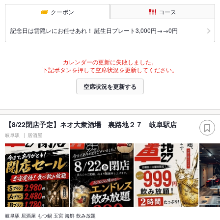
クーポン
コース
記念日は雲隠レにお任せあれ！ 誕生日プレート3,000円→→0円
カレンダーの更新に失敗しました。
下記ボタンを押して空席状況を更新してください。
空席状況を更新する
【8/22閉店予定】ネオ大衆酒場 裏路地２７ 岐阜駅店
岐阜駅
居酒屋
岐阜駅 居酒屋 もつ鍋 玉宮 海鮮 飲み放題