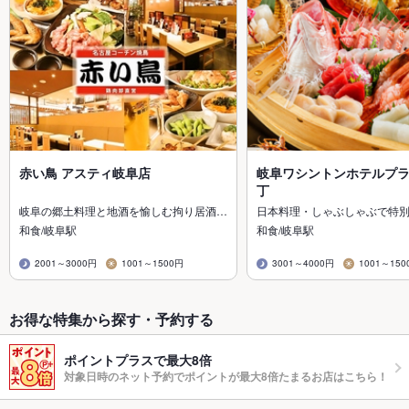
赤い鳥 アスティ岐阜店
岐阜ワシントンホテルプラ
丁
岐阜の郷土料理と地酒を愉しむ拘り居酒…
日本料理・しゃぶしゃぶで特
和食/岐阜駅
和食/岐阜駅
2001～3000円
1001～1500円
3001～4000円
1001～150
お得な特集から探す・予約する
ポイントプラスで最大8倍
対象日時のネット予約でポイントが最大8倍たまるお店はこちら！