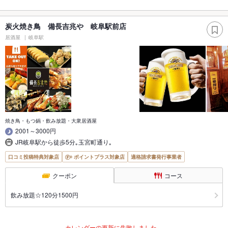
炭火焼き鳥 備長吉兆や 岐阜駅前店
居酒屋
岐阜駅
焼き鳥・もつ鍋・飲み放題・大衆居酒屋
2001～3000円
JR岐阜駅から徒歩5分｡玉宮町通り｡
口コミ投稿特典対象店
ポイントプラス対象店
適格請求書発行事業者
クーポン
コース
飲み放題☆120分1500円
カレンダーの更新に失敗しました。