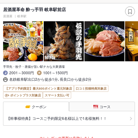
居酒屋革命 酔っ手羽 岐阜駅前店
居酒屋
岐阜駅
手羽先・餃子・唐揚が旨い駅チカな大衆酒場
2001～3000円
1001～1500円
名鉄岐阜駅出口2から徒歩1分､長良口から徒歩2分
【アプリ予約限定】最大800ポイント還元対象店
口コミ投稿特典対象店
ポイントプラス対象店
スマート支払い可
クーポン
コース
【幹事様特典】コースご予約限定6名様以上で1名様無料！！
カレンダーの更新に失敗しました。