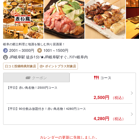
岐阜の郷土料理と地酒を愉しむ拘り居酒屋！
2001～3000円
1001～1500円
JR岐阜駅 徒歩1分/★JR岐阜駅すぐ､ｱｽﾃｨ岐阜内
口コミ投稿特典対象店
ポイントプラス対象店
クーポン
コース
【平日】赤い鳥名物！2500円コース
2,500円
（税込）
【平日】90分飲み放題付き！赤い鳥名物！4280円コース
4,280円
（税込）
カレンダーの更新に失敗しました。