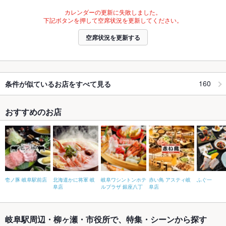
カレンダーの更新に失敗しました。
下記ボタンを押して空席状況を更新してください。
空席状況を更新する
160
条件が似ているお店をすべて見る
おすすめのお店
壱ノ豚 岐阜駅前店
北海道かに将軍 岐
岐阜ワシントンホテ
赤い鳥 アスティ岐
ふぐ一
阜店
ルプラザ 銀座八丁
阜店
岐阜駅周辺・柳ヶ瀬・市役所で、特集・シーンから探す