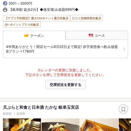
2001～3000円
【岐阜駅 徒歩2分】◆激安!飲み放題999円◆
【アプリ予約限定】最大350ポイント還元対象店
口コミ投稿特典対象店
ポイントプラス対象店
クーポン
コース
4年間ありがとう！閉店セール8月22日まで限定! 赤字覚悟食べ飲み放題
Bプラン⇒1780円
カレンダーの更新に失敗しました。
下記ボタンを押して空席状況を更新してください。
空席状況を更新する
天ぷらと和食と日本酒 たかな 岐阜玉宮店
岐阜駅
居酒屋