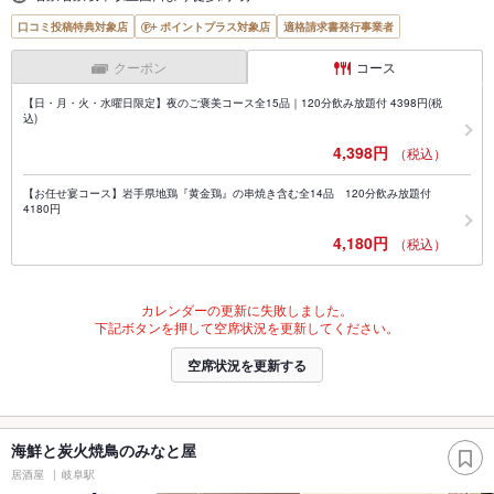
口コミ投稿特典対象店
ポイントプラス対象店
適格請求書発行事業者
クーポン
コース
【日・月・火・水曜日限定】夜のご褒美コース全15品｜120分飲み放題付 4398円(税
込)
4,398円
（税込）
【お任せ宴コース】岩手県地鶏『黄金鶏』の串焼き含む全14品 120分飲み放題付
4180円
4,180円
（税込）
カレンダーの更新に失敗しました。
下記ボタンを押して空席状況を更新してください。
空席状況を更新する
海鮮と炭火焼鳥のみなと屋
居酒屋
岐阜駅