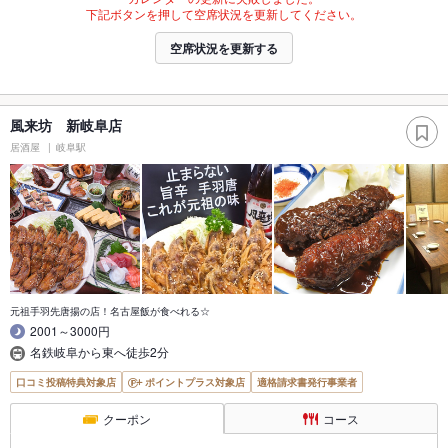
下記ボタンを押して空席状況を更新してください。
空席状況を更新する
風来坊 新岐阜店
居酒屋
岐阜駅
元祖手羽先唐揚の店！名古屋飯が食べれる☆
2001～3000円
名鉄岐阜から東へ徒歩2分
口コミ投稿特典対象店
ポイントプラス対象店
適格請求書発行事業者
クーポン
コース