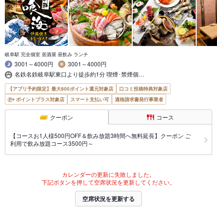
岐阜駅 完全個室 居酒屋 昼飲み ランチ
3001～4000円
3001～4000円
名鉄名鉄岐阜駅東口より徒歩約1分 喫煙･禁煙個…
【アプリ予約限定】最大800ポイント還元対象店
口コミ投稿特典対象店
ポイントプラス対象店
スマート支払い可
適格請求書発行事業者
クーポン
コース
【コースお1人様500円OFF＆飲み放題3時間へ無料延長】クーポン ご
利用で飲み放題コース3500円～
カレンダーの更新に失敗しました。
下記ボタンを押して空席状況を更新してください。
空席状況を更新する