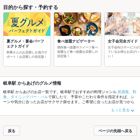
目的から探す・予約する
夏グルメ・宴会パーフ
食べ放題ナビゲーター
女子会完全ガイド
ェクトガイド
焼肉食べ放題やスイーツ食べ
女子会向けサービスが
放題など食べ放題お店探しの
ているお得なお店がい
幹事さんのお店探しを強力サ
決定版！
い！
ポート！お店探しの決定版！
岐阜駅 からあげのグルメ情報
岐阜駅 からあげのお店一覧です。岐阜駅でおすすめの料理ジャンル
居酒屋
、
和
食
、
ダイニングバー・バル
で探したり、予算やこだわり条件を指定すれば、シ
ーンや気分に合ったお店がサクサク探せます。ご希望に合ったお店が見つから
なかったら、近隣のエリア
岐阜駅
、
柳ヶ瀬
、
岐阜市役所
もチェックしてみてく
もっと見る
ださい。ホットペッパーグルメなら、お得なクーポンはもちろん、こだわりメ
ニュー
お茶漬け
、
手羽先
、
串かつ
や季節のおすすめ料理など、お店の最新情報
をご紹介しているので安心！24時間使える簡単便利なネット予約が使えるお店
も拡大中です。友達どうしの飲み会にも、会社の宴会にも、デートやパーティ
戻る
ページの先頭へ戻る
ーにもお得に便利にホットペッパーグルメをご利用ください。