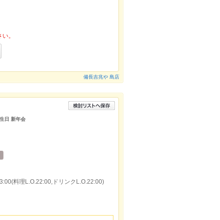
さい。
備長吉兆や 島店
誕生日 新年会
00(料理L.O.22:00,ドリンクL.O.22:00)