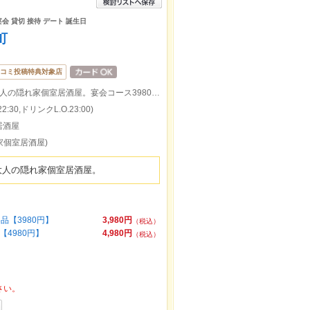
宴会 貸切 接待 デート 誕生日
町
コミ投稿特典対象店
岐阜駅徒歩1分で海鮮と焼き鳥を楽しむ大人の隠れ家個室居酒屋。宴会コース3980円より。
:30,ドリンクL.O.23:00)
居酒屋
家個室居酒屋)
大人の隠れ家個室居酒屋。
【3980円】
3,980円
（税込）
4980円】
4,980円
（税込）
さい。