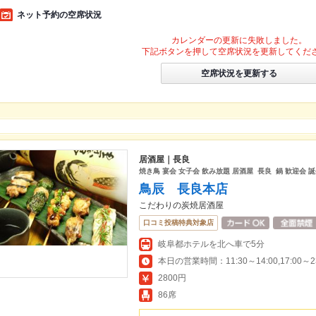
ネット予約の空席状況
カレンダーの更新に失敗しました。
下記ボタンを押して空席状況を更新してくだ
空席状況を更新する
居酒屋｜長良
焼き鳥 宴会 女子会 飲み放題 居酒屋 長良 鍋 歓迎会 
鳥辰 長良本店
こだわりの炭焼居酒屋
口コミ投稿特典対象店
岐阜都ホテルを北へ車で5分
本日の営業時間：11:30～14:00,17:00～23:
2800円
86席