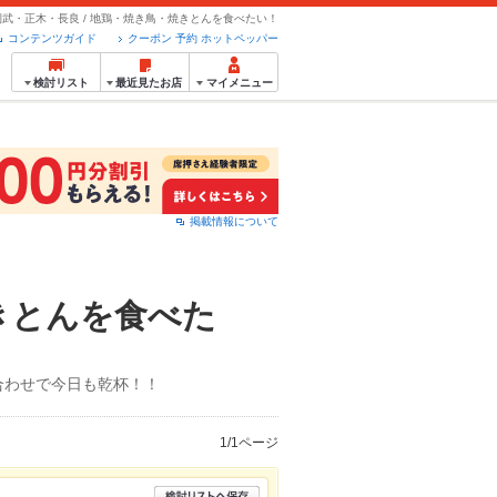
武・正木・長良 / 地鶏・焼き鳥・焼きとんを食べたい！
コンテンツガイド
クーポン 予約 ホットペッパー
検討リスト
最近見たお店
マイメニュー
掲載情報について
きとんを食べた
合わせで今日も乾杯！！
1/1ページ