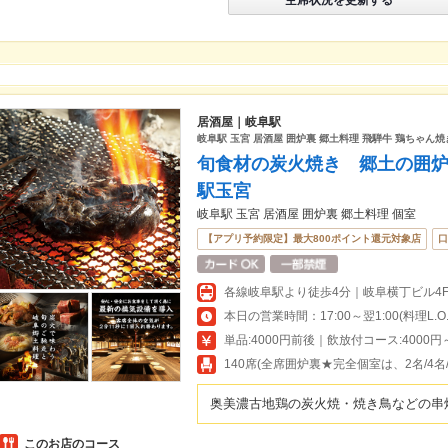
居酒屋｜岐阜駅
岐阜駅 玉宮 居酒屋 囲炉裏 郷土料理 飛騨牛 鶏ちゃん焼き
旬食材の炭火焼き 郷土の囲
駅玉宮
岐阜駅 玉宮 居酒屋 囲炉裏 郷土料理 個室
【アプリ予約限定】最大800ポイント還元対象店
口
各線岐阜駅より徒歩4分｜岐阜横丁ビル4Fに
本日の営業時間：17:00～翌1:00(料理L.O.翌
単品:4000円前後｜飲放付コース:4000円
140席(全席囲炉裏★完全個室は、2名/4名/6
奥美濃古地鶏の炭火焼・焼き鳥などの串
このお店のコース