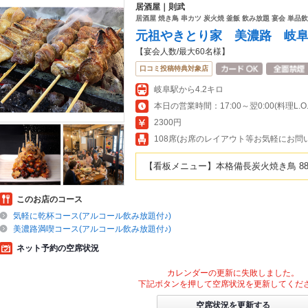
居酒屋｜則武
居酒屋 焼き鳥 串カツ 炭火焼 釜飯 飲み放題 宴会 単品
元祖やきとり家 美濃路 岐
【宴会人数/最大60名様】
口コミ投稿特典対象店
岐阜駅から4.2キロ
本日の営業時間：17:00～翌0:00(料理L.O.23
2300円
108席(お席のレイアウト等お気軽にお問
【看板メニュー】本格備長炭火焼き鳥 88
このお店のコース
気軽に乾杯コース(アルコール飲み放題付♪)
美濃路満喫コース(アルコール飲み放題付♪)
ネット予約の空席状況
カレンダーの更新に失敗しました。
下記ボタンを押して空席状況を更新してくだ
空席状況を更新する