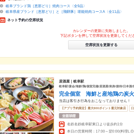
岐阜ブランド鶏［恵那どり］焼肉コース〈全9品〉
岐阜県産ブランド［恵那どり］と［飛騨豚］堪能焼肉コースA〈全11品〉
ネット予約の空席状況
カレンダーの更新に失敗しました。
下記ボタンを押して空席状況を更新してくだ
空席状況を更新する
居酒屋｜岐阜駅
岐阜駅/宴会/海鮮/鶏/個室完備/居酒屋/刺身/接待/日本酒
完全個室 海鮮と産地鶏の炭
当店は客引き行為をおこなっておりません！
【アプリ予約限定】最大800ポイント還元対象店
口
名鉄名鉄岐阜駅東口より徒歩約1分
本日の営業時間：17:00～翌0:00(料理L.O.22