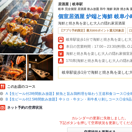
居酒屋｜岐阜駅
岐阜 完全個室 居酒屋 飲み放題 和牛 海鮮 刺身 焼き鳥 
個室居酒屋 炉端と海鮮 岐阜小
海鮮と焼き鳥を楽しむ大人の隠れ家居酒屋
【アプリ予約限定】最大800ポイント還元対象店
口
本日の営業時間：17:00～23:30(料理L.O.22
海鮮と焼き鳥を楽しむ大人の隠れ家個室
170席(海鮮と焼き鳥を楽しむ大人の隠れ
岐阜駅徒歩1分で海鮮と焼き鳥を楽しむ
このお店のコース
A【生ビール付2時間飲み放題】鮮魚と旨み鶏料理を味わう王道和食コース◎全8品
B【生ビール付2.5時間飲み放題】中トロ・牛タン・和牛炙り刺しコース◎全9品【
ネット予約の空席状況
カレンダーの更新に失敗しました。
下記ボタンを押して空席状況を更新してくだ
空席状況を更新する