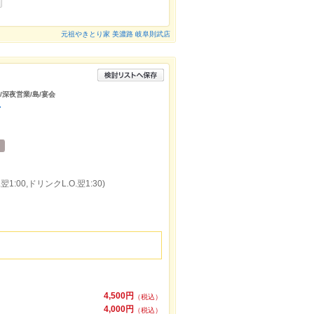
元祖やきとり家 美濃路 岐阜則武店
/深夜営業/島/宴会
店
1:00,ドリンクL.O.翌1:30)
4,500円
（税込）
4,000円
（税込）