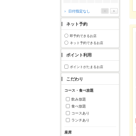
2026年10月
日付指定なし
月
火
水
木
金
土
日
ネット予約
1
2
3
4
5
6
7
8
9
10
11
即予約できるお店
12
13
14
15
16
17
18
ネット予約できるお店
19
20
21
22
23
24
25
ポイント利用
26
27
28
29
30
31
ポイントがたまるお店
こだわり
コース・食べ放題
飲み放題
食べ放題
コースあり
ランチあり
座席