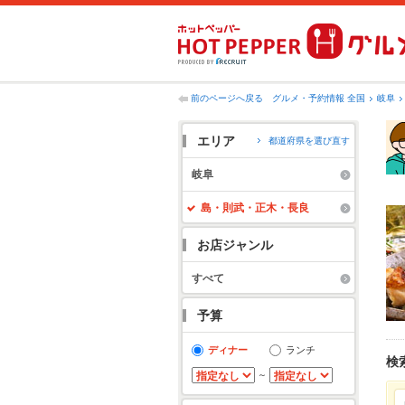
前のページへ戻る
グルメ・予約情報 全国
岐阜
エリア
都道府県を選び直す
岐阜
島・則武・正木・長良
お店ジャンル
すべて
予算
ディナー
ランチ
検
～