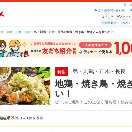
島・則
よくある問い合わせ
ようこそ、
さん
ゲスト
会員登録する（無料）
島・則武・正木・長良
島・則武・正木・長良の地鶏・焼き鳥・焼きとんを食べたい！
島・則武・正木・長良
特集
地鶏・焼き鳥・焼
い！
ビールに焼鳥！この上なく落ち着く組み
3
索結果
件
1～3
件を表示