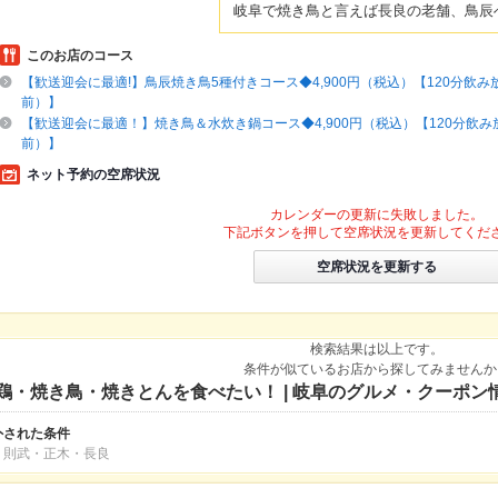
岐阜で焼き鳥と言えば長良の老舗、鳥辰
このお店のコース
【歓送迎会に最適!】鳥辰焼き鳥5種付きコース◆4,900円（税込）【120分飲み放
前）】
【歓送迎会に最適！】焼き鳥＆水炊き鍋コース◆4,900円（税込）【120分飲み放
前）】
ネット予約の空席状況
カレンダーの更新に失敗しました。
下記ボタンを押して空席状況を更新してくだ
空席状況を更新する
検索結果は以上です。
条件が似ているお店から探してみませんか
鶏・焼き鳥・焼きとんを食べたい！ | 岐阜のグルメ・クーポン
外された条件
・則武・正木・長良