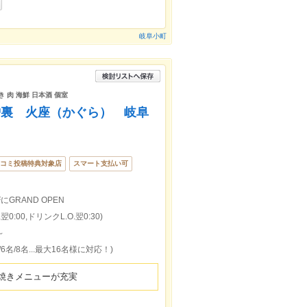
岐阜小町
 肉 海鮮 日本酒 個室
炉裏 火座（かぐら） 岐阜
コミ投稿特典対象店
スマート支払い可
GRAND OPEN
0:00,ドリンクL.O.翌0:30)
～
名/8名...最大16名様に対応！)
焼きメニューが充実