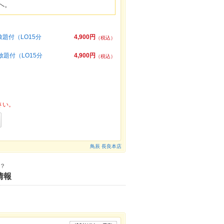
へ。
題付（LO15分
4,900円
（税込）
題付（LO15分
4,900円
（税込）
さい。
鳥辰 長良本店
？
情報