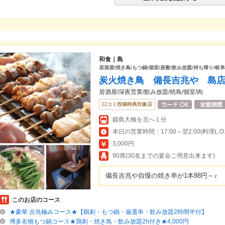
和食｜島
居酒屋/焼き鳥/もつ鍋/個室/座敷/飲み放題/持ち帰り/岐阜
炭火焼き鳥 備長吉兆や 島
居酒屋/深夜営業/飲み放題/焼鳥/個室/肉
口コミ投稿特典対象店
鏡島大橋を北へ１分
本日の営業時間：17:00～翌2:00(料理L.O.翌
3,000円
90席(30名までの宴会ご用意出来ます)
備長吉兆や自慢の焼き串が1本88円～♪
このお店のコース
★豪華 吉兆極みコース★【鷄刺・もつ鍋・厳選串・飲み放題2時間半付】
博多名物もつ鍋コース★鶏刺・焼き鳥・飲み放題2h付き★4,000円