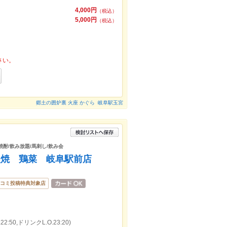
4,000円
（税込）
5,000円
（税込）
さい。
郷土の囲炉裏 火座 かぐら 岐阜駅玉宮
/焼酎/飲み放題/馬刺し/飲み会
火焼 鶏菜 岐阜駅前店
コミ投稿特典対象店
:50,ドリンクL.O.23:20)