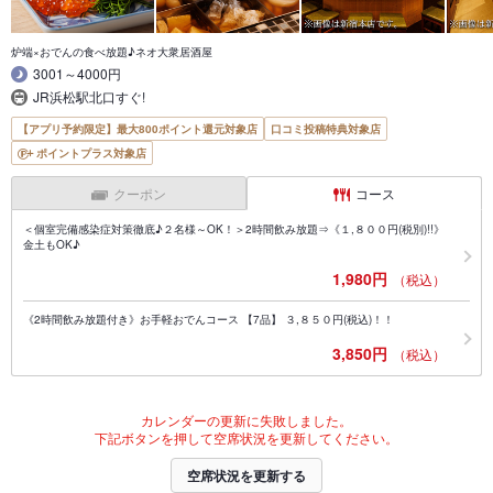
炉端×おでんの食べ放題♪ネオ大衆居酒屋
3001～4000円
JR浜松駅北口すぐ!
【アプリ予約限定】最大800ポイント還元対象店
口コミ投稿特典対象店
ポイントプラス対象店
クーポン
コース
＜個室完備感染症対策徹底♪２名様～OK！＞2時間飲み放題⇒《１,８００円(税別)!!》
金土もOK♪
1,980円
（税込）
《2時間飲み放題付き》お手軽おでんコース 【7品】 ３,８５０円(税込)！！
3,850円
（税込）
カレンダーの更新に失敗しました。
下記ボタンを押して空席状況を更新してください。
空席状況を更新する