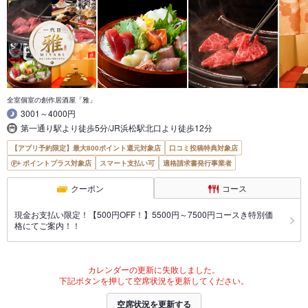
全室個室の創作居酒屋「雅」
3001～4000円
第一通り駅より徒歩5分/JR浜松駅北口より徒歩12分
【アプリ予約限定】最大800ポイント還元対象店
口コミ投稿特典対象店
ポイントプラス対象店
スマート支払い可
適格請求書発行事業者
クーポン
コース
現金お支払い限定！【500円OFF！】5500円～7500円コースき特別価
格にてご案内！！
カレンダーの更新に失敗しました。
下記ボタンを押して空席状況を更新してください。
空席状況を更新する