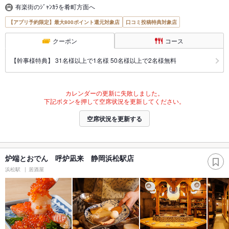
有楽街のｼﾞｬﾝｶﾗを肴町方面へ
【アプリ予約限定】最大800ポイント還元対象店
口コミ投稿特典対象店
クーポン
コース
【幹事様特典】 31名様以上で1名様 50名様以上で2名様無料
カレンダーの更新に失敗しました。
下記ボタンを押して空席状況を更新してください。
空席状況を更新する
炉端とおでん 呼炉凪来 静岡浜松駅店
浜松駅
居酒屋