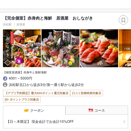
【完全個室】赤身肉と海鮮 居酒屋 おしながき
浜松駅
居酒屋
【個室居酒屋】赤身牛と新鮮海鮮
4001～5000円
浜松駅北口から徒歩3分/第一通り駅から徒歩2分
【アプリ予約限定】最大800ポイント還元対象店
口コミ投稿特典対象店
ポイントプラス対象店
クーポン
コース
【日～木限定】 現金会計でお会計10%OFF