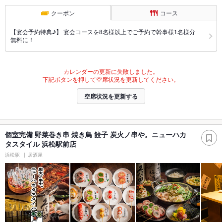
クーポン
コース
【宴会予約特典♪】 宴会コースを8名様以上でご予約で幹事様1名様分
無料に！
カレンダーの更新に失敗しました。
下記ボタンを押して空席状況を更新してください。
空席状況を更新する
個室完備 野菜巻き串 焼き鳥 餃子 炭火ノ串や。ニューハカ
タスタイル 浜松駅前店
浜松駅
居酒屋