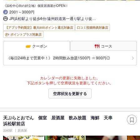
《浜松中心街の好立地》個室居酒屋がOPEN！
2001～3000円
JR浜松駅より徒歩6分/遠州鉄道第一通り駅より徒…
【アプリ予約限定】最大800ポイント還元対象店
口コミ投稿特典対象店
ポイントプラス対象店
クーポン
コース
《毎日24時まで営業中！》 2時間飲み放題1500円 ⇒ 900円◎
カレンダーの更新に失敗しました。
下記ボタンを押して空席状況を更新してください。
空席状況を更新する
天ぷらとおでん 個室 居酒屋 飲み放題 海鮮 天串
浜松駅前店
浜松駅
居酒屋