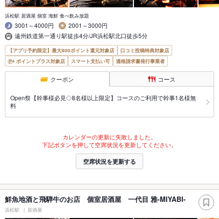
浜松駅 居酒屋 個室 海鮮 食べ飲み放題
3001～4000円
2001～3000円
遠州鉄道第一通り駅徒歩4分/JR浜松駅北口徒歩5分
【アプリ予約限定】最大800ポイント還元対象店
口コミ投稿特典対象店
ポイントプラス対象店
スマート支払い可
適格請求書発行事業者
クーポン
コース
Open祭【幹事様必見◇8名様以上限定】コースのご利用で幹事1名様無
料
カレンダーの更新に失敗しました。
下記ボタンを押して空席状況を更新してください。
空席状況を更新する
鮮魚地酒と飛騨牛のお店 個室居酒屋 一代目 雅-MIYABI-
浜松駅
居酒屋