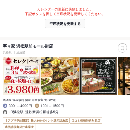
カレンダーの更新に失敗しました。
下記ボタンを押して空席状況を更新してください。
空席状況を更新する
寧々家 浜松駅前モール街店
浜松駅
居酒屋
居酒屋 飲み放題 個室 完全個室 食べ放題
3001～4000円
1001～1500円
JR浜松駅･遠鉄新浜松駅徒歩5分
【アプリ予約限定】最大800ポイント還元対象店
口コミ投稿特典対象店
適格請求書発行事業者