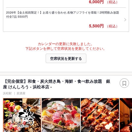
6,000円
（税込）
2026年【金土祝前限定！】お造り盛り合わせ,名物アジフライを堪能！2時間飲み放題
付全7品 5500円
5,500円
（税込）
カレンダーの更新に失敗しました。
下記ボタンを押して空席状況を更新してください。
空席状況を更新する
【完全個室】和食・炭火焼き鳥・海鮮・食べ飲み放題 銀
座 けんしろう - 浜松本店 -
浜松駅
居酒屋