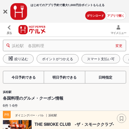
はじめてのアプリ予約で最大
1,000円分ポイントもらえる
ダウンロード
アプリで開く
戻る
マイメニュー
浜松駅 各国料理
変更
絞り込む
ポイントがつかえる
スマート支払い可
今日予約できる
明日予約できる
日時指定
浜松駅
各国料理のグルメ・クーポン情報
6件 1-6件
PR
ダイニングバー・バル
浜松駅
THE SMOKE CLUB -ザ・スモーククラブ-