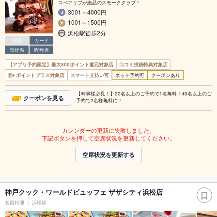
スペアリブが絶品のスモーククラブ！
3001～4000円
1001～1500円
浜松駅徒歩2分
個室
カード
禁煙席
喫煙席
【アプリ予約限定】最大800ポイント還元対象店
口コミ投稿特典対象店
ポイントプラス対象店
スマート支払い可
ネット予約可
クーポンあり
【幹事様必見！】20名以上のご予約で1名無料！40名以上のご
クーポンを見る
予約で2名様無料に！
カレンダーの更新に失敗しました。
下記ボタンを押して空席状況を更新してください。
空席状況を更新する
神戸クック・ワールドビュッフェ ザザシティ浜松店
各国料理
浜松駅