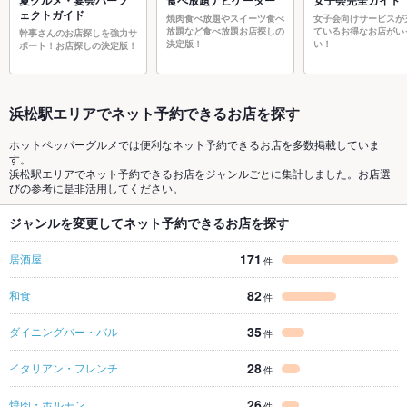
夏グルメ・宴会パーフ
食べ放題ナビゲーター
女子会完全ガイド
ェクトガイド
焼肉食べ放題やスイーツ食べ
女子会向けサービスが
放題など食べ放題お店探しの
ているお得なお店がい
幹事さんのお店探しを強力サ
決定版！
い！
ポート！お店探しの決定版！
浜松駅エリアでネット予約できるお店を探す
ホットペッパーグルメでは便利なネット予約できるお店を多数掲載していま
す。
浜松駅エリアでネット予約できるお店をジャンルごとに集計しました。お店選
びの参考に是非活用してください。
ジャンルを変更してネット予約できるお店を探す
171
居酒屋
件
82
和食
件
35
ダイニングバー・バル
件
28
イタリアン・フレンチ
件
26
焼肉・ホルモン
件