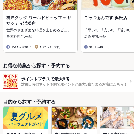
神戸クック ワールドビュッフェ ザ
ごっつぁんです 浜松店
ザシティ浜松店
世界のさまざまな料理を楽しめるビュッ…
「早い!!」「安い!!」「旨い!!」
各国料理/浜松駅
居酒屋/浜松駅
1501～2000円
1501～2000円
3001～4000円
お得な特集から探す・予約する
ポイントプラスで最大8倍
対象日時のネット予約でポイントが最大8倍たまるお店はこちら！
目的から探す・予約する