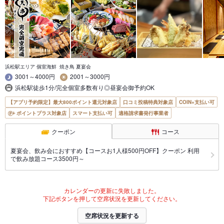
浜松駅エリア 個室海鮮 焼き鳥 夏宴会
3001～4000円
2001～3000円
浜松駅徒歩1分/完全個室多数有り◎昼宴会御予約OK
【アプリ予約限定】最大800ポイント還元対象店
口コミ投稿特典対象店
COIN+支払い可
ポイントプラス対象店
スマート支払い可
適格請求書発行事業者
クーポン
コース
夏宴会、飲み会におすすめ【コースお1人様500円OFF】クーポン 利用
で飲み放題コース3500円～
カレンダーの更新に失敗しました。
下記ボタンを押して空席状況を更新してください。
空席状況を更新する