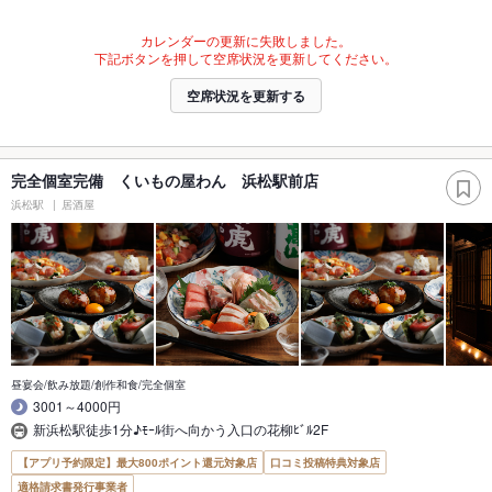
カレンダーの更新に失敗しました。
下記ボタンを押して空席状況を更新してください。
空席状況を更新する
完全個室完備 くいもの屋わん 浜松駅前店
浜松駅
居酒屋
昼宴会/飲み放題/創作和食/完全個室
3001～4000円
新浜松駅徒歩1分♪ﾓｰﾙ街へ向かう入口の花柳ﾋﾞﾙ2F
【アプリ予約限定】最大800ポイント還元対象店
口コミ投稿特典対象店
適格請求書発行事業者