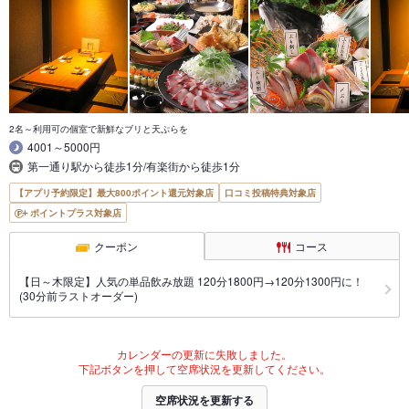
2名～利用可の個室で新鮮なブリと天ぷらを
4001～5000円
第一通り駅から徒歩1分/有楽街から徒歩1分
【アプリ予約限定】最大800ポイント還元対象店
口コミ投稿特典対象店
ポイントプラス対象店
クーポン
コース
【日～木限定】人気の単品飲み放題 120分1800円→120分1300円に！
(30分前ラストオーダー)
カレンダーの更新に失敗しました。
下記ボタンを押して空席状況を更新してください。
空席状況を更新する