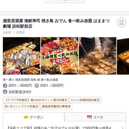
個室居酒屋 海鮮寿司 焼き鳥 おでん 食べ飲み放題 はままつ
劇場 浜松駅前店
浜松駅
居酒屋
第一通り 個室居酒屋 焼鳥 鍋 食べ飲み放題
2001～3000円
2001～3000円
浜松駅徒歩4分
【アプリ予約限定】最大800ポイント還元対象店
口コミ投稿特典対象店
ポイントプラス対象店
適格請求書発行事業者
クーポン
コース
【浜松エリア初】自慢のあご出汁おでんがお通しで500円食べ放題♪