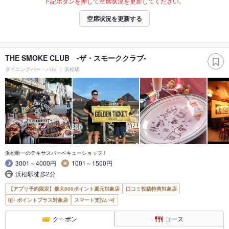
下記ボタンを押して空席状況を更新してください。
空席状況を更新する
THE SMOKE CLUB -ザ・スモーククラブ-
ダイニングバー・バル
浜松駅
浜松唯一のテキサスバーベキューショップ！
3001～4000円
1001～1500円
浜松駅徒歩2分
【アプリ予約限定】最大800ポイント還元対象店
口コミ投稿特典対象店
ポイントプラス対象店
スマート支払い可
クーポン
コース