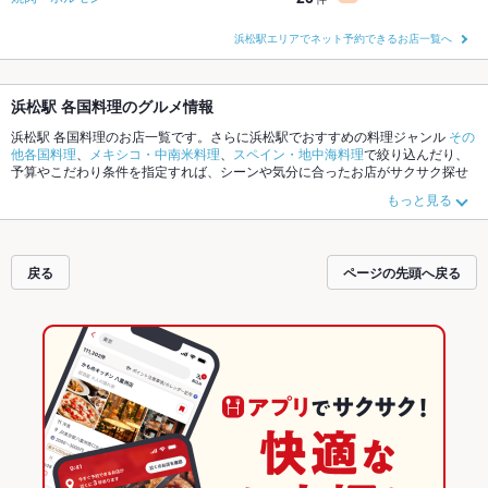
浜松駅エリアでネット予約できるお店一覧へ
浜松駅 各国料理のグルメ情報
浜松駅 各国料理のお店一覧です。さらに浜松駅でおすすめの料理ジャンル
その
他各国料理
、
メキシコ・中南米料理
、
スペイン・地中海料理
で絞り込んだり、
予算やこだわり条件を指定すれば、シーンや気分に合ったお店がサクサク探せ
ます。ホットペッパーグルメなら、お得なクーポンはもちろん、こだわりメニ
もっと見る
ュー
ケバブ
や季節のおすすめ料理など、お店の最新情報をご紹介しているので
安心！24時間使える簡単便利なネット予約が使えるお店も拡大中です。友達ど
うしの飲み会にも、会社の宴会にも、デートやパーティーにもお得に便利にホ
ットペッパーグルメをご利用ください。
戻る
ページの先頭へ戻る