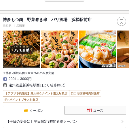
博多もつ鍋 野菜巻き串 バリ酒場 浜松駅前店
浜松駅
居酒屋
☆博多×浜松名物☆最大75名の座敷完備
2001～3000円
遠州鉄道新浜松駅西口より徒歩約6分
【アプリ予約限定】最大800ポイント還元対象店
口コミ投稿特典対象店
ポイントプラス対象店
クーポン
コース
【平日の宴会に】平日限定3時間延長クーポン