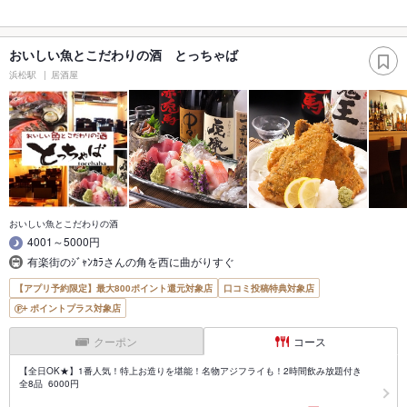
おいしい魚とこだわりの酒 とっちゃば
浜松駅
居酒屋
おいしい魚とこだわりの酒
4001～5000円
有楽街のｼﾞｬﾝｶﾗさんの角を西に曲がりすぐ
【アプリ予約限定】最大800ポイント還元対象店
口コミ投稿特典対象店
ポイントプラス対象店
クーポン
コース
【全日OK★】1番人気！特上お造りを堪能！名物アジフライも！2時間飲み放題付き
全8品 6000円