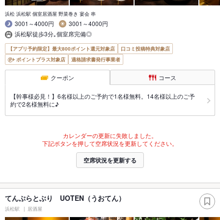
浜松 浜松駅 個室居酒屋 野菜巻き 宴会 串
3001～4000円
3001～4000円
浜松駅徒歩3分｡個室席完備◎
【アプリ予約限定】最大800ポイント還元対象店
口コミ投稿特典対象店
ポイントプラス対象店
適格請求書発行事業者
クーポン
コース
【幹事様必見！】6名様以上のご予約で1名様無料。14名様以上のご予
約で2名様無料に♪
カレンダーの更新に失敗しました。
下記ボタンを押して空席状況を更新してください。
空席状況を更新する
てんぷらとぶり UOTEN（うおてん）
浜松駅
居酒屋