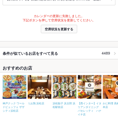
カレンダーの更新に失敗しました。
下記ボタンを押して空席状況を更新してください。
空席状況を更新する
4489
条件が似ているお店をすべて見る
おすすめのお店
神戸クック ワール
うお鶏 浜松店
浜松餃子 浜太郎 浜
【西インター】イタ
かに料理 高
ドビュッフェ ザザ
松駅前店
リアンダイニング
本店
シティ浜松店
パセレッティ ハナ
イチ店