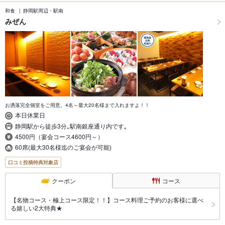
和食
静岡駅周辺・駅南
みぜん
お洒落完全個室をご用意。4名～最大20名様まで入れますよ！！
本日休業日
静岡駅から徒歩3分｡駅南銀座通り内です｡
4500円（宴会コース4600円～）
60席(最大30名様迄のご宴会が可能)
口コミ投稿特典対象店
クーポン
コース
【名物コース・極上コース限定！！】コース料理ご予約のお客様に選べ
る嬉しい2大特典★