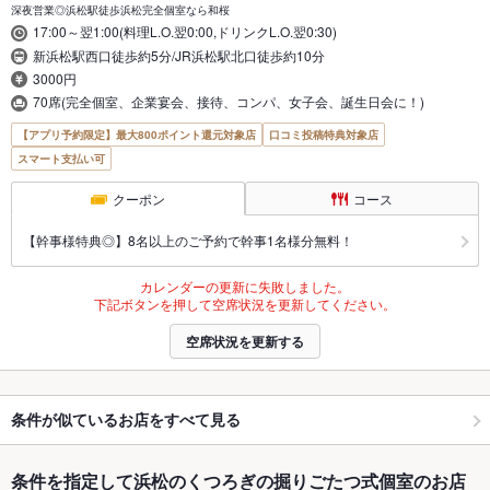
深夜営業◎浜松駅徒歩浜松完全個室なら和桜
17:00～翌1:00(料理L.O.翌0:00,ドリンクL.O.翌0:30)
新浜松駅西口徒歩約5分/JR浜松駅北口徒歩約10分
3000円
70席(完全個室、企業宴会、接待、コンパ、女子会、誕生日会に！)
【アプリ予約限定】最大800ポイント還元対象店
口コミ投稿特典対象店
スマート支払い可
クーポン
コース
【幹事様特典◎】8名以上のご予約で幹事1名様分無料！
カレンダーの更新に失敗しました。
下記ボタンを押して空席状況を更新してください。
空席状況を更新する
条件が似ているお店をすべて見る
条件を指定して浜松のくつろぎの掘りごたつ式個室のお店