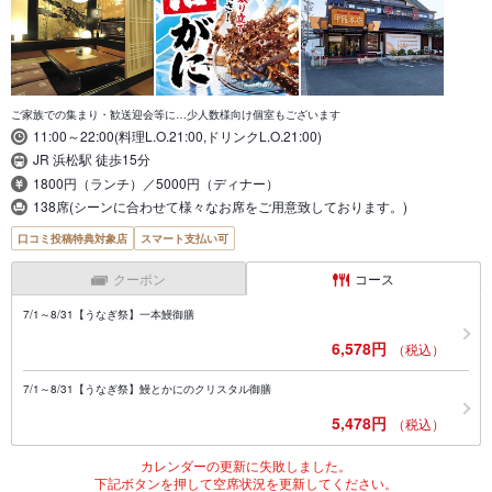
ご家族での集まり・歓送迎会等に…少人数様向け個室もございます
11:00～22:00(料理L.O.21:00,ドリンクL.O.21:00)
JR 浜松駅 徒歩15分
1800円（ランチ）／5000円（ディナー）
138席(シーンに合わせて様々なお席をご用意致しております。)
口コミ投稿特典対象店
スマート支払い可
クーポン
コース
7/1～8/31【うなぎ祭】一本鰻御膳
6,578円
（税込）
7/1～8/31【うなぎ祭】鰻とかにのクリスタル御膳
5,478円
（税込）
カレンダーの更新に失敗しました。
下記ボタンを押して空席状況を更新してください。