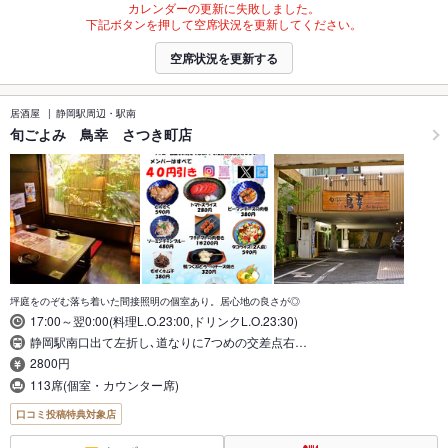
カレンダーの更新に失敗しました。
下記ボタンを押して空席状況を更新してください。
空席状況を更新する
居酒屋
静岡駅周辺・駅南
旬ごよみ 鳥幸 さつき町店
坪庭をのぞむ落ち着いた間接照明の個室あり。居心地の良さが◎
17:00～翌0:00(料理L.O.23:00,ドリンクL.O.23:30)
静岡駅南口出て左折し､道なりに7つめの交差点右…
2800円
113席(個室・カウンター席)
口コミ投稿特典対象店