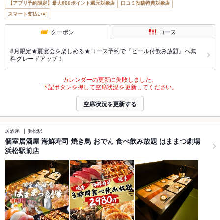
【アプリ予約限定】最大800ポイント還元対象店
口コミ投稿特典対象店
スマート支払い可
クーポン
コース
8月限定★夏宴会を楽しめる★コース予約で『ビール付飲み放題』へ無
料グレードアップ！
カレンダーの更新に失敗しました。
下記ボタンを押して空席状況を更新してください。
空席状況を更新する
居酒屋
浜松駅
個室居酒屋 海鮮寿司 焼き鳥 おでん 食べ飲み放題 はままつ劇場
浜松駅前店