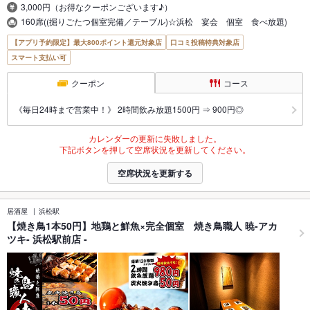
3,000円（お得なクーポンございます♪）
160席((掘りごたつ個室完備／テーブル)☆浜松 宴会 個室 食べ放題)
【アプリ予約限定】最大800ポイント還元対象店
口コミ投稿特典対象店
スマート支払い可
クーポン
コース
《毎日24時まで営業中！》 2時間飲み放題1500円 ⇒ 900円◎
カレンダーの更新に失敗しました。
下記ボタンを押して空席状況を更新してください。
空席状況を更新する
居酒屋
浜松駅
【焼き鳥1本50円】地鶏と鮮魚×完全個室 焼き鳥職人 暁-アカ
ツキ- 浜松駅前店 -