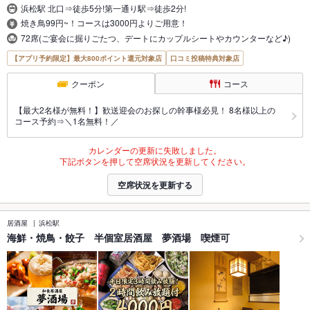
浜松駅 北口⇒徒歩5分!第一通り駅⇒徒歩2分!
焼き鳥99円~！コースは3000円よりご用意！
72席(ご宴会に掘りごたつ、デートにカップルシートやカウンターなど♪)
【アプリ予約限定】最大800ポイント還元対象店
口コミ投稿特典対象店
クーポン
コース
【最大2名様が無料！】歓送迎会のお探しの幹事様必見！ 8名様以上の
コース予約⇒＼1名無料！／
カレンダーの更新に失敗しました。
下記ボタンを押して空席状況を更新してください。
空席状況を更新する
居酒屋
浜松駅
海鮮・焼鳥・餃子 半個室居酒屋 夢酒場 喫煙可