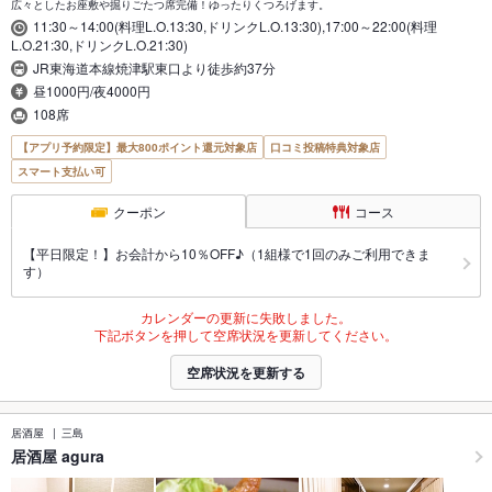
広々としたお座敷や掘りごたつ席完備！ゆったりくつろげます。
11:30～14:00(料理L.O.13:30,ドリンクL.O.13:30),17:00～22:00(料理
L.O.21:30,ドリンクL.O.21:30)
JR東海道本線焼津駅東口より徒歩約37分
昼1000円/夜4000円
108席
【アプリ予約限定】最大800ポイント還元対象店
口コミ投稿特典対象店
スマート支払い可
クーポン
コース
【平日限定！】お会計から10％OFF♪（1組様で1回のみご利用できま
す）
カレンダーの更新に失敗しました。
下記ボタンを押して空席状況を更新してください。
空席状況を更新する
居酒屋
三島
居酒屋 agura