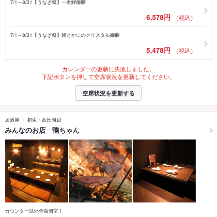
7/1～8/31【うなぎ祭】一本鰻御膳
6,578円
（税込）
7/1～8/31【うなぎ祭】鰻とかにのクリスタル御膳
5,478円
（税込）
カレンダーの更新に失敗しました。
下記ボタンを押して空席状況を更新してください。
空席状況を更新する
居酒屋
初生・高丘周辺
みんなのお店 鴨ちゃん
カウンター以外全席個室！