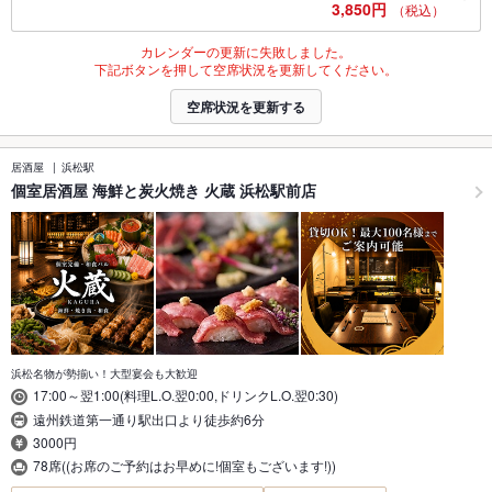
3,850円
（税込）
カレンダーの更新に失敗しました。
下記ボタンを押して空席状況を更新してください。
空席状況を更新する
居酒屋
浜松駅
個室居酒屋 海鮮と炭火焼き 火蔵 浜松駅前店
浜松名物が勢揃い！大型宴会も大歓迎
17:00～翌1:00(料理L.O.翌0:00,ドリンクL.O.翌0:30)
遠州鉄道第一通り駅出口より徒歩約6分
3000円
78席((お席のご予約はお早めに!個室もございます!))