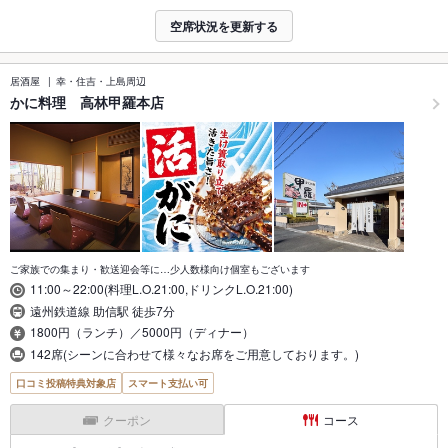
空席状況を更新する
居酒屋
幸・住吉・上島周辺
かに料理 高林甲羅本店
ご家族での集まり・歓送迎会等に…少人数様向け個室もございます
11:00～22:00(料理L.O.21:00,ドリンクL.O.21:00)
遠州鉄道線 助信駅 徒歩7分
1800円（ランチ）／5000円（ディナー）
142席(シーンに合わせて様々なお席をご用意しております。)
口コミ投稿特典対象店
スマート支払い可
クーポン
コース