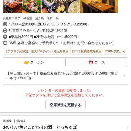
浜松駅エリア 半個室 焼き鳥 海鮮 鍋
17:00～翌0:00(料理L.O.23:30,ドリンクL.O.23:30)
ｶﾗｵｹ館角を西へ行き､ｺｽﾓ第3ﾋﾞﾙの1階
■単品時3000円 ■2H飲み放題コース5000円～
36席(各種ご宴会のご予約承り中！お気軽にお問い合わせください)
【アプリ予約限定】最大800ポイント還元対象店
口コミ投稿特典対象店
COIN+支払い可
クーポン
コース
【平日限定※月～木】単品飲み放題1H500円2H1,000円3H1,500円(生ビ
ール付＋500円)
カレンダーの更新に失敗しました。
下記ボタンを押して空席状況を更新してください。
空席状況を更新する
居酒屋
浜松駅
おいしい魚とこだわりの酒 とっちゃば