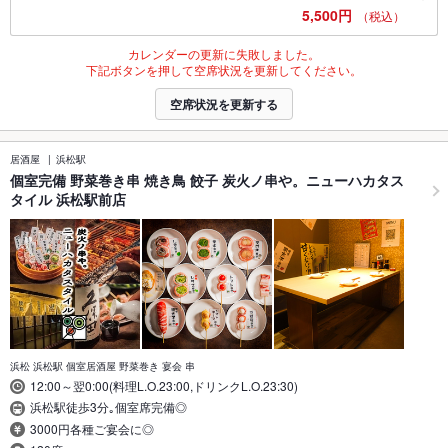
5,500円
（税込）
カレンダーの更新に失敗しました。
下記ボタンを押して空席状況を更新してください。
空席状況を更新する
居酒屋
浜松駅
個室完備 野菜巻き串 焼き鳥 餃子 炭火ノ串や。ニューハカタス
タイル 浜松駅前店
浜松 浜松駅 個室居酒屋 野菜巻き 宴会 串
12:00～翌0:00(料理L.O.23:00,ドリンクL.O.23:30)
浜松駅徒歩3分｡個室席完備◎
3000円各種ご宴会に◎