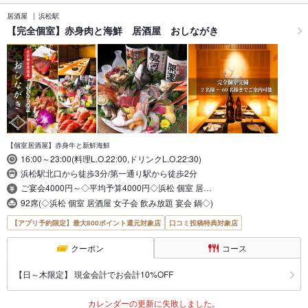
居酒屋
浜松駅
【完全個室】赤身肉と海鮮 居酒屋 おしながき
【個室居酒屋】赤身牛と新鮮海鮮
16:00～23:00(料理L.O.22:00,ドリンクL.O.22:30)
浜松駅北口から徒歩3分/第一通り駅から徒歩2分
ご宴会4000円～◇平均予算4000円◇浜松 個室 居…
92席(◇浜松 個室 居酒屋 女子会 飲み放題 宴会 鍋◇)
【アプリ予約限定】最大800ポイント還元対象店
口コミ投稿特典対象店
クーポン
コース
【日～木限定】 現金会計でお会計10%OFF
カレンダーの更新に失敗しました。