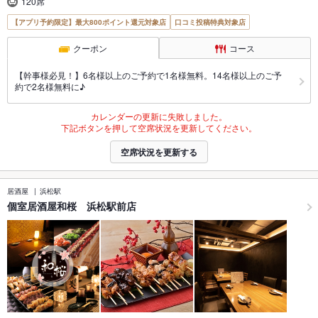
120席
【アプリ予約限定】最大800ポイント還元対象店
口コミ投稿特典対象店
クーポン
コース
【幹事様必見！】6名様以上のご予約で1名様無料。14名様以上のご予
約で2名様無料に♪
カレンダーの更新に失敗しました。
下記ボタンを押して空席状況を更新してください。
空席状況を更新する
居酒屋
浜松駅
個室居酒屋和桜 浜松駅前店