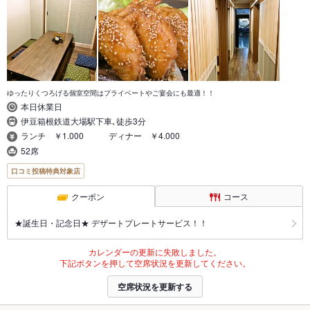
ゆったりくつろげる個室空間はプライベートやご宴会にも最適！！
本日休業日
伊豆箱根鉄道大場駅下車､徒歩3分
ランチ ￥1.000 ディナー ￥4.000
52席
口コミ投稿特典対象店
クーポン
コース
★誕生日・記念日★ デザートプレートサービス！！
カレンダーの更新に失敗しました。
下記ボタンを押して空席状況を更新してください。
空席状況を更新する