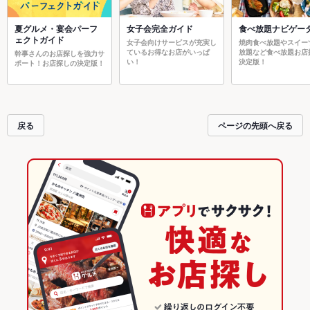
夏グルメ・宴会パーフ
女子会完全ガイド
食べ放題ナビゲー
ェクトガイド
女子会向けサービスが充実し
焼肉食べ放題やスイー
ているお得なお店がいっぱ
放題など食べ放題お店
幹事さんのお店探しを強力サ
い！
決定版！
ポート！お店探しの決定版！
戻る
ページの先頭へ戻る