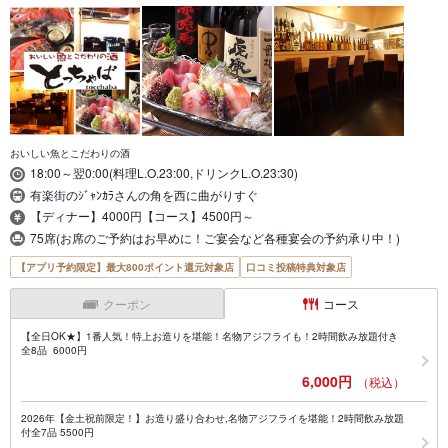
おいしい魚とこだわりの酒
18:00～翌0:00(料理L.O.23:00,ドリンクL.O.23:30)
有楽街のｼﾞｬﾝｶﾗさんの角を西に曲がりすぐ
【ディナー】4000円【コース】4500円～
75席(お席のご予約はお早めに！ご宴会など各種宴会の予約承り中！)
【アプリ予約限定】最大800ポイント還元対象店
口コミ投稿特典対象店
クーポン
コース
【全日OK★】1番人気！特上お造りを堪能！名物アジフライも！2時間飲み放題付き
全8品 6000円
6,000円
（税込）
2026年【金土祝前限定！】お造り盛り合わせ,名物アジフライを堪能！2時間飲み放題
付全7品 5500円