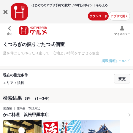
はじめてのアプリ予約で最大
1,000円分ポイントもらえる
ダウンロード
アプリで開く
戻る
マイメニュー
くつろぎの掘りごたつ式個室
足を伸ばしてゆったり座って…心地よい時間をすごせる個室
掲載情報について
現在の指定条件
変更
エリア：浜松
検索結果
3件
（1～3件）
居酒屋
佐鳴台・鴨江周辺
かに料理 浜松甲羅本店