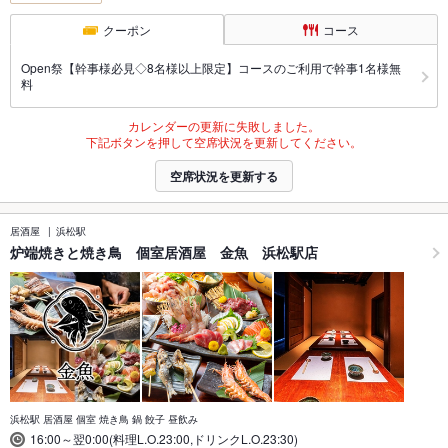
クーポン
コース
Open祭【幹事様必見◇8名様以上限定】コースのご利用で幹事1名様無
料
カレンダーの更新に失敗しました。
下記ボタンを押して空席状況を更新してください。
空席状況を更新する
居酒屋
浜松駅
炉端焼きと焼き鳥 個室居酒屋 金魚 浜松駅店
浜松駅 居酒屋 個室 焼き鳥 鍋 餃子 昼飲み
16:00～翌0:00(料理L.O.23:00,ドリンクL.O.23:30)