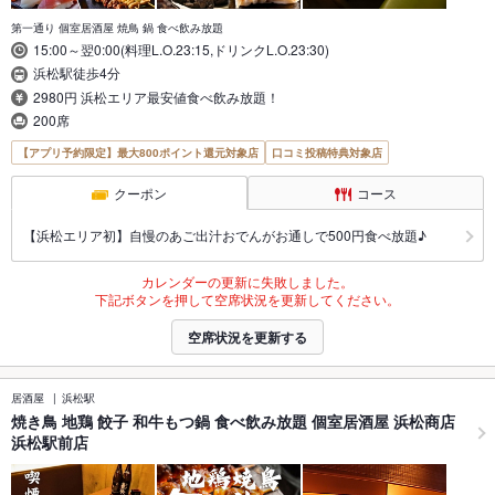
第一通り 個室居酒屋 焼鳥 鍋 食べ飲み放題
15:00～翌0:00(料理L.O.23:15,ドリンクL.O.23:30)
浜松駅徒歩4分
2980円 浜松エリア最安値食べ飲み放題！
200席
【アプリ予約限定】最大800ポイント還元対象店
口コミ投稿特典対象店
クーポン
コース
【浜松エリア初】自慢のあご出汁おでんがお通しで500円食べ放題♪
カレンダーの更新に失敗しました。
下記ボタンを押して空席状況を更新してください。
空席状況を更新する
居酒屋
浜松駅
焼き鳥 地鶏 餃子 和牛もつ鍋 食べ飲み放題 個室居酒屋 浜松商店
浜松駅前店