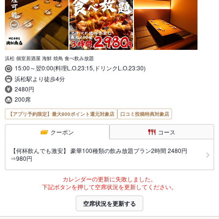
浜松 個室居酒屋 海鮮 焼鳥 食べ飲み放題
15:00～翌0:00(料理L.O.23:15,ドリンクL.O.23:30)
浜松駅より徒歩4分
2480円
200席
【アプリ予約限定】最大800ポイント還元対象店
口コミ投稿特典対象店
クーポン
コース
【何杯飲んでも激安】 豪華100種類の飲み放題プラン2時間 2480円
⇒980円
カレンダーの更新に失敗しました。
下記ボタンを押して空席状況を更新してください。
空席状況を更新する