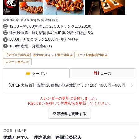
個室 浜松駅 居酒屋 焼き鳥 魚 海鮮 焼鳥
12:00～翌0:00(料理L.O.23:00,ドリンクL.O.23:30)
遠州鉄道第一通り駅徒歩4分/JR浜松駅北口徒歩5分
3000円 ★宴会プラン2,680円~割引特典有
180席(喫煙・分煙席有り)
【アプリ予約限定】最大800ポイント還元対象店
口コミ投稿特典対象店
スマート支払い可
クーポン
コース
【OPEN大特価】 豪華120種類の飲み放題プラン120分 1980円⇒980円
カレンダーの更新に失敗しました。
下記ボタンを押して空席状況を更新してください。
空席状況を更新する
居酒屋
浜松駅
炉端とおでん 呼炉凪来 静岡浜松駅店