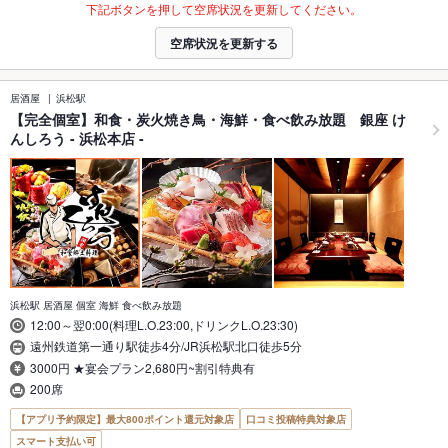
下記ボタンを押して空席状況を更新してください。
空席状況を更新する
居酒屋
浜松駅
【完全個室】和食・炭火焼き鳥・海鮮・食べ飲み放題 銀座 け
んしろう - 浜松本店 -
浜松駅 居酒屋 個室 海鮮 食べ飲み放題
12:00～翌0:00(料理L.O.23:00,ドリンクL.O.23:30)
遠州鉄道第一通り駅徒歩4分/JR浜松駅北口徒歩5分
3000円 ★宴会プラン2,680円~割引特典有
200席
【アプリ予約限定】最大800ポイント還元対象店
口コミ投稿特典対象店
スマート支払い可