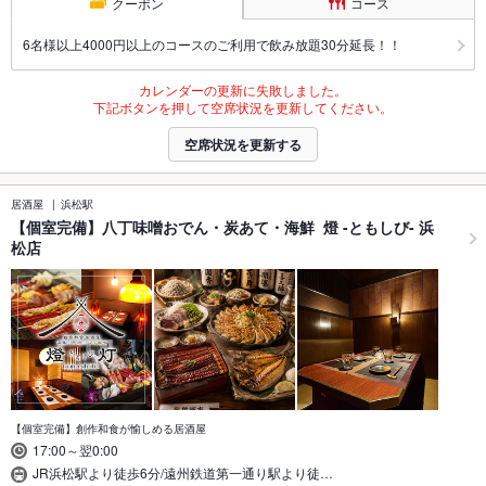
クーポン
コース
6名様以上4000円以上のコースのご利用で飲み放題30分延長！！
カレンダーの更新に失敗しました。
下記ボタンを押して空席状況を更新してください。
空席状況を更新する
居酒屋
浜松駅
【個室完備】八丁味噌おでん・炭あて・海鮮 燈 -ともしび- 浜
松店
【個室完備】創作和食が愉しめる居酒屋
17:00～翌0:00
JR浜松駅より徒歩6分/遠州鉄道第一通り駅より徒…