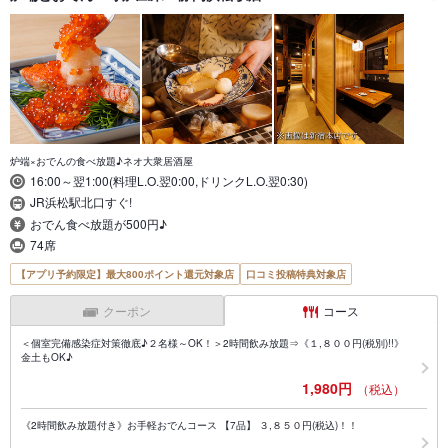
炉端×おでんの食べ放題♪ネオ大衆居酒屋
16:00～翌1:00(料理L.O.翌0:00,ドリンクL.O.翌0:30)
JR浜松駅北口すぐ!
おでん食べ放題が500円♪
74席
【アプリ予約限定】最大800ポイント還元対象店
口コミ投稿特典対象店
クーポン
コース
＜個室完備感染症対策徹底♪２名様～OK！＞2時間飲み放題⇒《１,８００円(税別)!!》
金土もOK♪
1,980円
（税込）
《2時間飲み放題付き》お手軽おでんコース 【7品】 ３,８５０円(税込)！！