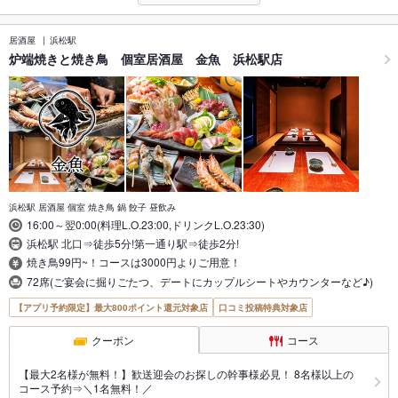
居酒屋
浜松駅
炉端焼きと焼き鳥 個室居酒屋 金魚 浜松駅店
浜松駅 居酒屋 個室 焼き鳥 鍋 餃子 昼飲み
16:00～翌0:00(料理L.O.23:00,ドリンクL.O.23:30)
浜松駅 北口⇒徒歩5分!第一通り駅⇒徒歩2分!
焼き鳥99円~！コースは3000円よりご用意！
72席(ご宴会に掘りごたつ、デートにカップルシートやカウンターなど♪)
【アプリ予約限定】最大800ポイント還元対象店
口コミ投稿特典対象店
クーポン
コース
【最大2名様が無料！】歓送迎会のお探しの幹事様必見！ 8名様以上の
コース予約⇒＼1名無料！／