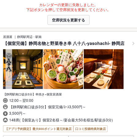
カレンダーの更新に失敗しました。
下記ボタンを押して空席状況を更新してください。
空席状況を更新する
居酒屋
静岡駅周辺・駅南
【個室完備】静岡名物と野菜巻き串 八十八-yasohachi- 静岡店
【静岡駅南口徒歩3分】串焼き×個室居酒屋
12:00～翌0:00
【静岡駅南口徒歩3分】個室完備/ｺｰｽ3,500円～
3,500円～
148席(【個室あり】個室2名様～/宴会最大50名様迄/駅徒歩3分)
【アプリ予約限定】最大800ポイント還元対象店
口コミ投稿特典対象店