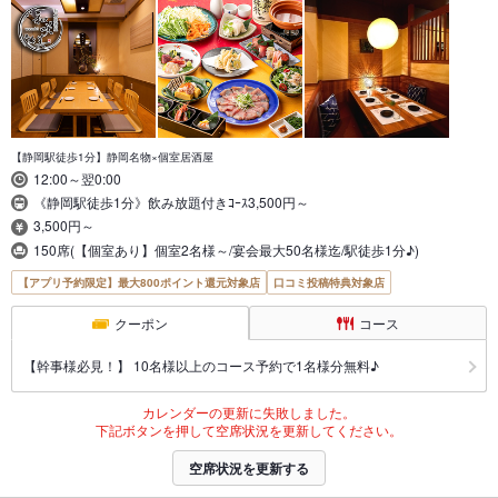
【静岡駅徒歩1分】静岡名物×個室居酒屋
12:00～翌0:00
《静岡駅徒歩1分》飲み放題付きｺｰｽ3,500円～
3,500円～
150席(【個室あり】個室2名様～/宴会最大50名様迄/駅徒歩1分♪)
【アプリ予約限定】最大800ポイント還元対象店
口コミ投稿特典対象店
クーポン
コース
【幹事様必見！】 10名様以上のコース予約で1名様分無料♪
カレンダーの更新に失敗しました。
下記ボタンを押して空席状況を更新してください。
空席状況を更新する