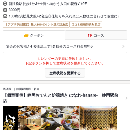
新浜松駅徒歩1分♪ﾓｰﾙ街へ向かう入口の花柳ﾋﾞﾙ2F
3000円
130席(浜松最大級42名迄◎仕切りを入れれば人数様に合わせて個室に)
【アプリ予約限定】最大800ポイント還元対象店
口コミ投稿特典対象店
クーポン
コース
宴会のお客様♪４名様以上で1名様分のコース料金無料♪
カレンダーの更新に失敗しました。
下記ボタンを押して空席状況を更新してください。
空席状況を更新する
居酒屋
静岡駅周辺・駅南
【個室完備】静岡おでんと炉端焼き はなれ-hanare- 静岡駅前
店