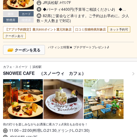
JR浜松駅 ﾒｲﾜﾝ7F
◆パーティ4400円(予算等ご相談ください♪) ◆…
個室
カード
82席(ご宴会など承ります。ご予約はお早めに。少人
禁煙席
喫煙席
数～大人数まで対応)
【アプリ予約限定】最大800ポイント還元対象店
口コミ投稿特典対象店
ネット予約可
クーポンあり
パティシエ特製★ プチデザートプレゼント♪
クーポンを見る
カフェ・スイーツ
浜松駅
SNOWEE CAFE （スノーウィ カフェ）
街の灯りを楽しみながらお洒落に夜カフェ♪演出もお任せを！
11:00～22:00(料理L.O.21:30,ドリンクL.O.21:30)
JR浜松駅 ﾒｲﾜﾝ7F