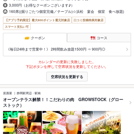
3,000円（お得なクーポンございます♪）
160席((掘りごたつ個室完備／テーブル)☆浜松 宴会 個室 食べ放題)
【アプリ予約限定】最大800ポイント還元対象店
口コミ投稿特典対象店
スマート支払い可
クーポン
コース
《毎日24時まで営業中！》 2時間飲み放題1500円 ⇒ 900円◎
カレンダーの更新に失敗しました。
下記ボタンを押して空席状況を更新してください。
空席状況を更新する
居酒屋
静岡駅周辺・駅南
オープンテラス解禁！！こだわりの肉 GROWSTOCK（グロー
ストック）