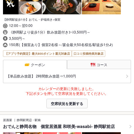
【静岡駅徒歩1分】おでん・炉端焼き×個室
12:00～翌0:00
《静岡駅より徒歩1分》飲み放題付きｺｰｽ3,500円～
3,500円～
150席(【個室あり】個室2名様～/宴会最大50名様迄/駅徒歩1分♪)
【アプリ予約限定】最大800ポイント還元対象店
口コミ投稿特典対象店
クーポン
コース
【単品飲み放題】 2時間飲み放題⇒1,000円
カレンダーの更新に失敗しました。
下記ボタンを押して空席状況を更新してください。
空席状況を更新する
居酒屋
静岡駅周辺・駅南
おでんと静岡名物 個室居酒屋 和咲美-wasabi- 静岡駅前店