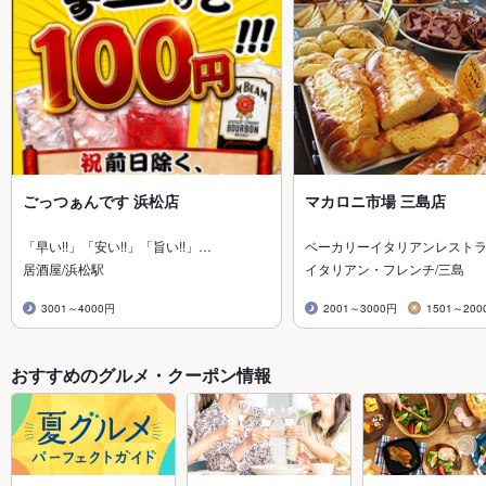
ごっつぁんです 浜松店
マカロニ市場 三島店
「早い!!」「安い!!」「旨い!!」…
ベーカリーイタリアンレスト
居酒屋/浜松駅
イタリアン・フレンチ/三島
3001～4000円
2001～3000円
1501～200
おすすめのグルメ・クーポン情報