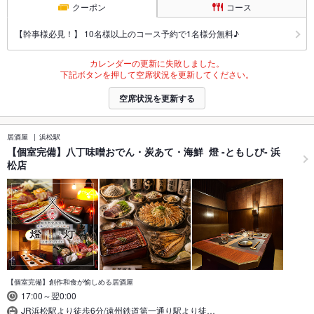
クーポン
コース
【幹事様必見！】 10名様以上のコース予約で1名様分無料♪
カレンダーの更新に失敗しました。
下記ボタンを押して空席状況を更新してください。
空席状況を更新する
居酒屋
浜松駅
【個室完備】八丁味噌おでん・炭あて・海鮮 燈 -ともしび- 浜
松店
【個室完備】創作和食が愉しめる居酒屋
17:00～翌0:00
JR浜松駅より徒歩6分/遠州鉄道第一通り駅より徒…