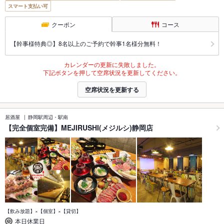
スマート支払い可
クーポン
コース
【幹事様特典◎】8名以上のご予約で幹事1名様分無料！
カレンダーの更新に失敗しました。
下記ボタンを押して空席状況を更新してください。
空席状況を更新する
居酒屋
静岡駅周辺・駅南
【完全個室完備】MEJIRUSHI(メジルシ)静岡店
【飲み放題】×【個室】×【貸切】
本日休業日