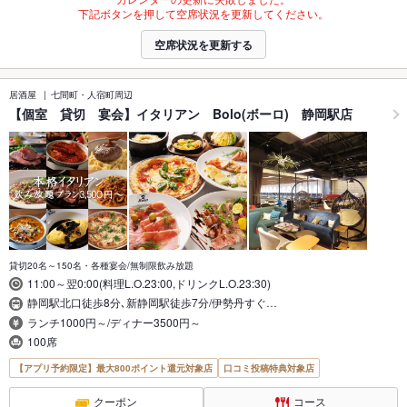
下記ボタンを押して空席状況を更新してください。
空席状況を更新する
居酒屋
七間町・人宿町周辺
【個室 貸切 宴会】イタリアン Bolo(ボーロ) 静岡駅店
貸切20名～150名・各種宴会/無制限飲み放題
11:00～翌0:00(料理L.O.23:00,ドリンクL.O.23:30)
静岡駅北口徒歩8分､新静岡駅徒歩7分/伊勢丹すぐ…
ランチ1000円～/ディナー3500円～
100席
【アプリ予約限定】最大800ポイント還元対象店
口コミ投稿特典対象店
クーポン
コース