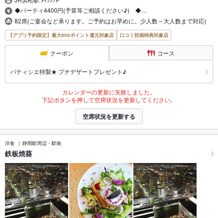
◆パーティ4400円(予算等ご相談ください♪) ◆…
82席(ご宴会など承ります。ご予約はお早めに。少人数～大人数まで対応)
【アプリ予約限定】最大800ポイント還元対象店
口コミ投稿特典対象店
クーポン
コース
パティシエ特製★ プチデザートプレゼント♪
カレンダーの更新に失敗しました。
下記ボタンを押して空席状況を更新してください。
空席状況を更新する
洋食
静岡駅周辺・駅南
鉄板焼葵