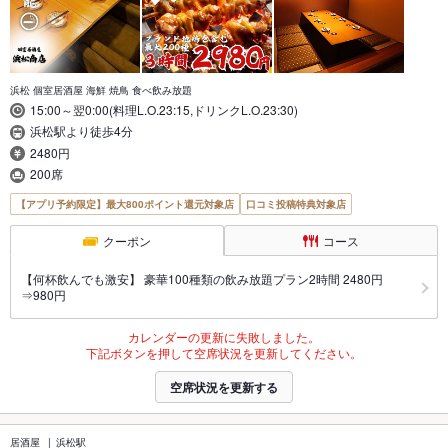
浜松 個室居酒屋 海鮮 焼鳥 食べ飲み放題
15:00～翌0:00(料理L.O.23:15,ドリンクL.O.23:30)
浜松駅より徒歩4分
2480円
200席
【アプリ予約限定】最大800ポイント還元対象店
口コミ投稿特典対象店
クーポン
コース
【何杯飲んでも激安】 豪華100種類の飲み放題プラン2時間 2480円
⇒980円
カレンダーの更新に失敗しました。
下記ボタンを押して空席状況を更新してください。
空席状況を更新する
居酒屋
浜松駅