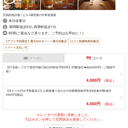
圧倒的高評価！ビル1棟営業の中華居酒屋
本日休業日
静岡駅徒歩5分｡両替町徒歩1分
60席(ご宴会など承ります。ご予約はお早めに！)
【アプリ予約限定】最大800ポイント還元対象店
口コミ投稿特典対象店
スマート支払い可
クーポン
コース
【27名様～フロア貸切可能◎前日20時迄予約OK】2H飲放付★8品4500円～ご相談可
能！
4,500円
（税込）
【生ビール付お手軽宴会◎】お刺身盛り合わせや自家製肉焼売等全8品★2H飲放付
4500円(税込)
4,500円
（税込）
カレンダーの更新に失敗しました。
下記ボタンを押して空席状況を更新してください。