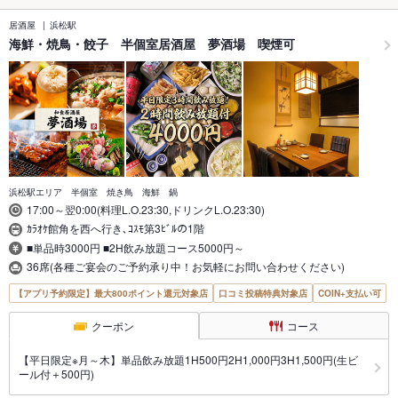
居酒屋
浜松駅
海鮮・焼鳥・餃子 半個室居酒屋 夢酒場 喫煙可
浜松駅エリア 半個室 焼き鳥 海鮮 鍋
17:00～翌0:00(料理L.O.23:30,ドリンクL.O.23:30)
ｶﾗｵｹ館角を西へ行き､ｺｽﾓ第3ﾋﾞﾙの1階
■単品時3000円 ■2H飲み放題コース5000円～
36席(各種ご宴会のご予約承り中！お気軽にお問い合わせください)
【アプリ予約限定】最大800ポイント還元対象店
口コミ投稿特典対象店
COIN+支払い可
クーポン
コース
【平日限定※月～木】単品飲み放題1H500円2H1,000円3H1,500円(生ビ
ール付＋500円)