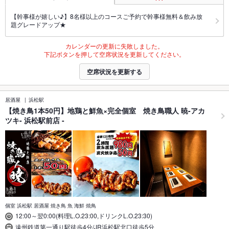
【幹事様が嬉しい♪】8名様以上のコースご予約で幹事様無料＆飲み放
題グレードアップ★
カレンダーの更新に失敗しました。
下記ボタンを押して空席状況を更新してください。
空席状況を更新する
居酒屋
浜松駅
【焼き鳥1本50円】地鶏と鮮魚×完全個室 焼き鳥職人 暁-アカ
ツキ- 浜松駅前店 -
個室 浜松駅 居酒屋 焼き鳥 魚 海鮮 焼鳥
12:00～翌0:00(料理L.O.23:00,ドリンクL.O.23:30)
遠州鉄道第一通り駅徒歩4分/JR浜松駅北口徒歩5分