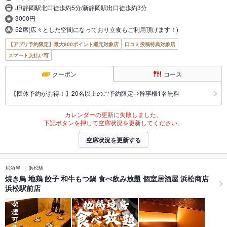
JR静岡駅北口徒歩約5分/新静岡駅出口徒歩約3分
3000円
52席(広々とした空間になっており立食もご利用頂けます！)
【アプリ予約限定】最大800ポイント還元対象店
口コミ投稿特典対象店
スマート支払い可
クーポン
コース
【団体予約がお得！】20名以上のご予約限定⇒幹事様1名無料
カレンダーの更新に失敗しました。
下記ボタンを押して空席状況を更新してください。
空席状況を更新する
居酒屋
浜松駅
焼き鳥 地鶏 餃子 和牛もつ鍋 食べ飲み放題 個室居酒屋 浜松商店
浜松駅前店