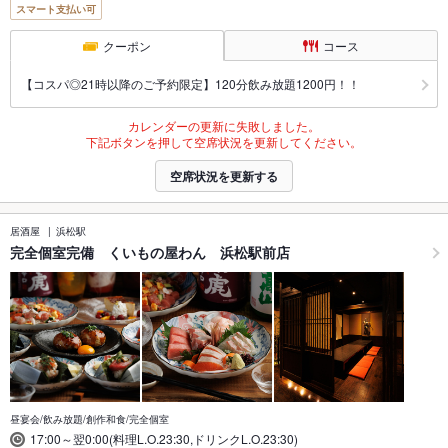
スマート支払い可
クーポン
コース
【コスパ◎21時以降のご予約限定】120分飲み放題1200円！！
カレンダーの更新に失敗しました。
下記ボタンを押して空席状況を更新してください。
空席状況を更新する
居酒屋
浜松駅
完全個室完備 くいもの屋わん 浜松駅前店
昼宴会/飲み放題/創作和食/完全個室
17:00～翌0:00(料理L.O.23:30,ドリンクL.O.23:30)