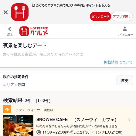
はじめてのアプリ予約で最大
1,000円分ポイントもらえる
ダウンロード
アプリで開く
戻る
マイメニュー
夜景を楽しむデート
窓から眺める夜景が、極上のひと時のスパイスに
掲載情報について
現在の指定条件
変更
エリア：静岡
検索結果
2件
（1～2件）
PR
カフェ・スイーツ
浜松駅
SNOWEE CAFE （スノーウィ カフェ）
街の灯りを楽しみながらお洒落に夜カフェ♪演出もお任せを！
11:00～22:00(料理L.O.21:30,ドリンクL.O.21:30)