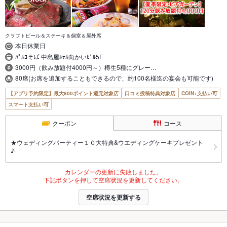
クラフトビール＆ステーキ＆個室＆屋外席
本日休業日
ﾊﾟﾙｺそば 中島屋ﾎﾃﾙ向かいﾋﾞﾙ5F
3000円（飲み放題付4000円～）樽生5種にグレー…
80席(お席を追加することもできるので、約100名様迄の宴会も可能です)
【アプリ予約限定】最大800ポイント還元対象店
口コミ投稿特典対象店
COIN+支払い可
スマート支払い可
クーポン
コース
★ウェディングパーティー１０大特典&ウエディングケーキプレゼント
♪
カレンダーの更新に失敗しました。
下記ボタンを押して空席状況を更新してください。
空席状況を更新する