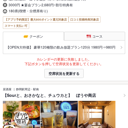
3000円 ★宴会プラン2,680円~割引特典有
180席(喫煙・分煙席有り)
【アプリ予約限定】最大800ポイント還元対象店
口コミ投稿特典対象店
スマート支払い可
クーポン
コース
【OPEN大特価】 豪華120種類の飲み放題プラン120分 1980円⇒980円
カレンダーの更新に失敗しました。
下記ボタンを押して空席状況を更新してください。
空席状況を更新する
居酒屋
静岡駅周辺・駅南
【Sourと、おさかなと、チュウカと】 ぼうや商店