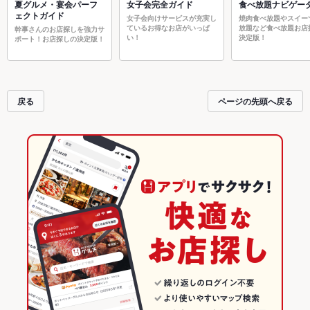
夏グルメ・宴会パーフ
女子会完全ガイド
食べ放題ナビゲー
ェクトガイド
女子会向けサービスが充実し
焼肉食べ放題やスイー
ているお得なお店がいっぱ
放題など食べ放題お店
幹事さんのお店探しを強力サ
い！
決定版！
ポート！お店探しの決定版！
戻る
ページの先頭へ戻る