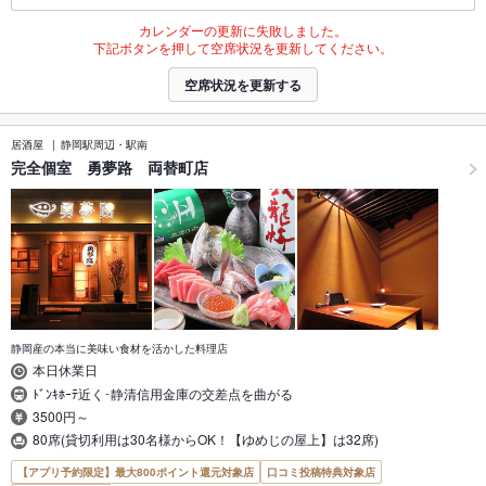
カレンダーの更新に失敗しました。
下記ボタンを押して空席状況を更新してください。
空席状況を更新する
居酒屋
静岡駅周辺・駅南
完全個室 勇夢路 両替町店
静岡産の本当に美味い食材を活かした料理店
本日休業日
ﾄﾞﾝｷﾎｰﾃ近く･静清信用金庫の交差点を曲がる
3500円～
80席(貸切利用は30名様からOK！【ゆめじの屋上】は32席)
【アプリ予約限定】最大800ポイント還元対象店
口コミ投稿特典対象店