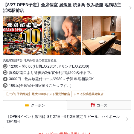
【8/27 OPEN予定】全席個室 居酒屋 焼き鳥 飲み放題 地鶏坊主
浜松駅前店
浜松駅徒歩2分!地鶏が自慢の個室居酒屋
12:00～翌0:00(料理L.O.23:01,ドリンクL.O.23:30)
浜松駅南口より徒歩約2分/宴会利用は200名様まで…
3000円 飲み放題付コース\2980～予算 料理相談OK
166席(全席完全個室掘りごたつです。)
【アプリ予約限定】最大800ポイント還元対象店
口コミ投稿特典対象店
クーポン
コース
【OPENイベント第1弾】8月27日～9月2日限定 生ビール、ハイボール
1杯10円
カレンダーの更新に失敗しました。