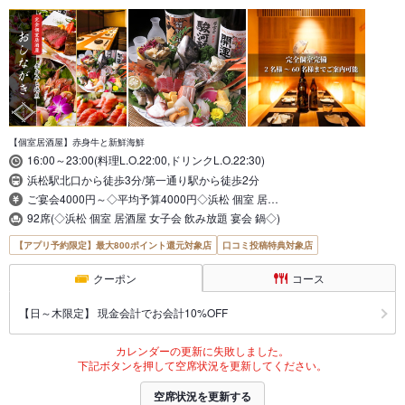
【個室居酒屋】赤身牛と新鮮海鮮
16:00～23:00(料理L.O.22:00,ドリンクL.O.22:30)
浜松駅北口から徒歩3分/第一通り駅から徒歩2分
ご宴会4000円～◇平均予算4000円◇浜松 個室 居…
92席(◇浜松 個室 居酒屋 女子会 飲み放題 宴会 鍋◇)
【アプリ予約限定】最大800ポイント還元対象店
口コミ投稿特典対象店
クーポン
コース
【日～木限定】 現金会計でお会計10%OFF
カレンダーの更新に失敗しました。
下記ボタンを押して空席状況を更新してください。
空席状況を更新する