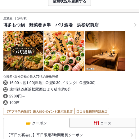
空席状況を更新する
居酒屋
浜松駅
博多もつ鍋 野菜巻き串 バリ酒場 浜松駅前店
☆博多×浜松名物☆最大75名の座敷完備
16:00～翌1:00(料理L.O.翌0:30,ドリンクL.O.翌0:30)
遠州鉄道新浜松駅西口より徒歩約6分
2980円～
100席
【アプリ予約限定】最大800ポイント還元対象店
口コミ投稿特典対象店
クーポン
コース
【平日の宴会に】平日限定3時間延長クーポン