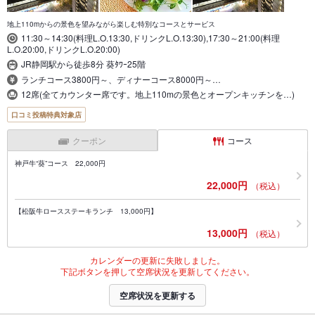
地上110mからの景色を望みながら楽しむ特別なコースとサービス
11:30～14:30(料理L.O.13:30,ドリンクL.O.13:30),17:30～21:00(料理
L.O.20:00,ドリンクL.O.20:00)
JR静岡駅から徒歩8分 葵ﾀﾜｰ25階
ランチコース3800円～、ディナーコース8000円～…
12席(全てカウンター席です。地上110mの景色とオープンキッチンを…)
口コミ投稿特典対象店
クーポン
コース
神戸牛“葵”コース 22,000円
22,000円
（税込）
【松阪牛ロースステーキランチ 13,000円】
13,000円
（税込）
カレンダーの更新に失敗しました。
下記ボタンを押して空席状況を更新してください。
空席状況を更新する