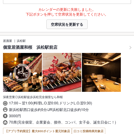
カレンダーの更新に失敗しました。
下記ボタンを押して空席状況を更新してください。
空席状況を更新する
居酒屋
浜松駅
個室居酒屋和桜 浜松駅前店
深夜営業◎浜松駅徒歩浜松完全個室なら和桜
17:00～翌1:00(料理L.O.翌0:00,ドリンクL.O.翌0:30)
新浜松駅西口徒歩約5分/JR浜松駅北口徒歩約10分
3000円
70席(完全個室、企業宴会、接待、コンパ、女子会、誕生日会に！)
【アプリ予約限定】最大800ポイント還元対象店
口コミ投稿特典対象店