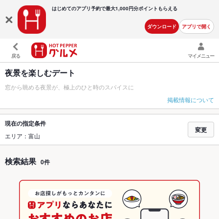
はじめてのアプリ予約で最大
1,000円分ポイントもらえる
ダウンロード
アプリで開く
戻る
マイメニュー
夜景を楽しむデート
窓から眺める夜景が、極上のひと時のスパイスに
掲載情報について
現在の指定条件
変更
エリア：富山
検索結果
0件