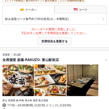
【アプリ予約限定】最大800ポイント還元対象店
口コミ投稿特典対象店
クーポン
コース
飲み放題コース御予約で30分延長(火～木曜限定)
カレンダーの更新に失敗しました。
下記ボタンを押して空席状況を更新してください。
空席状況を更新する
居酒屋
富山駅
全席個室 楽蔵‐RAKUZO‐ 富山駅前店
富山 居酒屋 鍋 和食 焼き鳥 個室 飲み放題
17:00～23:30(料理L.O.22:30,ドリンクL.O.23:00)