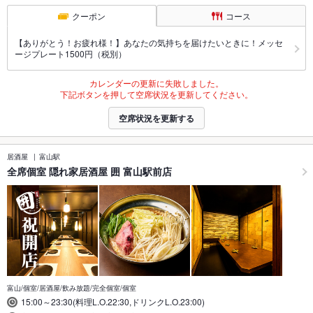
クーポン
コース
【ありがとう！お疲れ様！】あなたの気持ちを届けたいときに！メッセ
ージプレート1500円（税別）
カレンダーの更新に失敗しました。
下記ボタンを押して空席状況を更新してください。
空席状況を更新する
居酒屋
富山駅
全席個室 隠れ家居酒屋 囲 富山駅前店
富山/個室/居酒屋/飲み放題/完全個室/個室
15:00～23:30(料理L.O.22:30,ドリンクL.O.23:00)