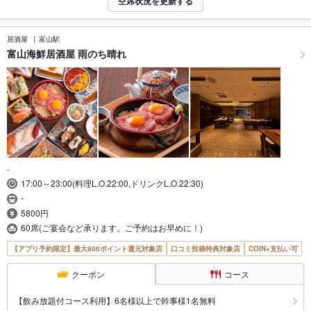
空席状況を更新する
居酒屋
富山駅
富山海鮮居酒屋 雨のち晴れ
-
17:00～23:00(料理L.O.22:00,ドリンクL.O.22:30)
-
5800円
60席(ご宴会など承ります。ご予約はお早めに！)
【アプリ予約限定】最大800ポイント還元対象店
口コミ投稿特典対象店
COIN+支払い可
クーポン
コース
【飲み放題付コース利用】6名様以上で幹事様1名無料