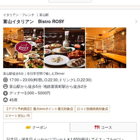
イタリアン・フレンチ
富山駅
富山イタリアン Bistro ROSY
富山駅徒歩5分｜非日常空間で愉しむDinner
17:00～23:00(料理L.O.22:30,ドリンクL.O.22:30)
富山駅から徒歩5分･地鉄新富町駅から徒歩2分
ディナー3,000～5000円
45席
【アプリ予約限定】最大800ポイント還元対象店
口コミ投稿特典対象店
スマート支払い可
クーポン
コース
記念日・誕生日メッセージプレート￥1,650(税込) アイス・フルーツ・