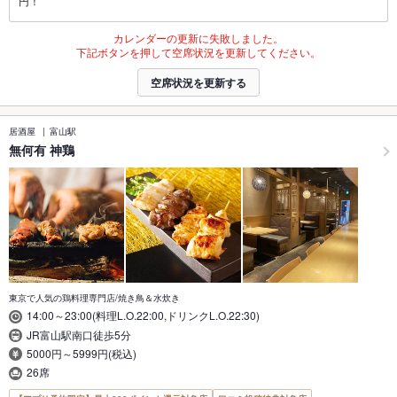
円！
カレンダーの更新に失敗しました。
下記ボタンを押して空席状況を更新してください。
空席状況を更新する
居酒屋
富山駅
無何有 神鶏
東京で人気の鶏料理専門店/焼き鳥＆水炊き
14:00～23:00(料理L.O.22:00,ドリンクL.O.22:30)
JR富山駅南口徒歩5分
5000円～5999円(税込)
26席