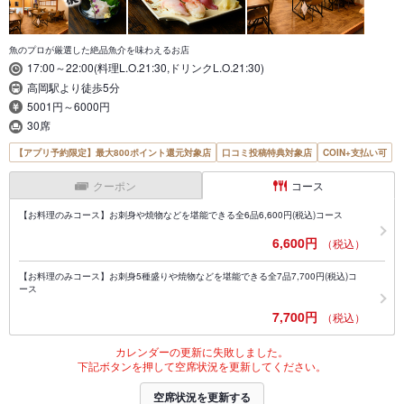
魚のプロが厳選した絶品魚介を味わえるお店
17:00～22:00(料理L.O.21:30,ドリンクL.O.21:30)
高岡駅より徒歩5分
5001円～6000円
30席
【アプリ予約限定】最大800ポイント還元対象店
口コミ投稿特典対象店
COIN+支払い可
クーポン
コース
【お料理のみコース】お刺身や焼物などを堪能できる全6品6,600円(税込)コース
6,600円
（税込）
【お料理のみコース】お刺身5種盛りや焼物などを堪能できる全7品7,700円(税込)コ
ース
7,700円
（税込）
カレンダーの更新に失敗しました。
下記ボタンを押して空席状況を更新してください。
空席状況を更新する