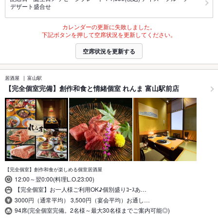
デザート盛合せ
カレンダーの更新に失敗しました。
下記ボタンを押して空席状況を更新してください。
空席状況を更新する
居酒屋
富山駅
【完全個室完備】創作和食と情緒個室 れんま 富山駅前店
【完全個室】創作和食が楽しめる個室居酒屋
12:00～翌0:00(料理L.O.23:00)
【完全個室】お一人様ご利用OK♪個別盛りｺｰｽあ…
3000円（通常平均） 3,500円（宴会平均）お通し…
94席(完全個室完備。2名様～最大30名様までご案内可能◎)