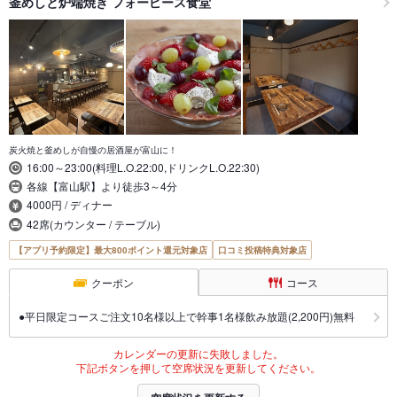
釜めしと炉端焼き フォーピース食堂
炭火焼と釜めしが自慢の居酒屋が富山に！
16:00～23:00(料理L.O.22:00,ドリンクL.O.22:30)
各線【富山駅】より徒歩3～4分
4000円 / ディナー
42席(カウンター / テーブル)
【アプリ予約限定】最大800ポイント還元対象店
口コミ投稿特典対象店
クーポン
コース
●平日限定コースご注文10名様以上で幹事1名様飲み放題(2,200円)無料
カレンダーの更新に失敗しました。
下記ボタンを押して空席状況を更新してください。