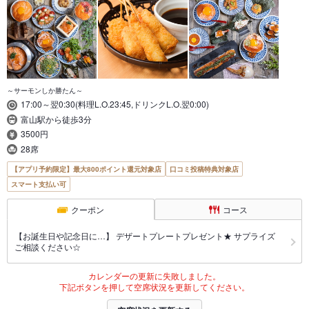
～サーモンしか勝たん～
17:00～翌0:30(料理L.O.23:45,ドリンクL.O.翌0:00)
富山駅から徒歩3分
3500円
28席
【アプリ予約限定】最大800ポイント還元対象店
口コミ投稿特典対象店
スマート支払い可
クーポン
コース
【お誕生日や記念日に…】 デザートプレートプレゼント★ サプライズ
ご相談ください☆
カレンダーの更新に失敗しました。
下記ボタンを押して空席状況を更新してください。