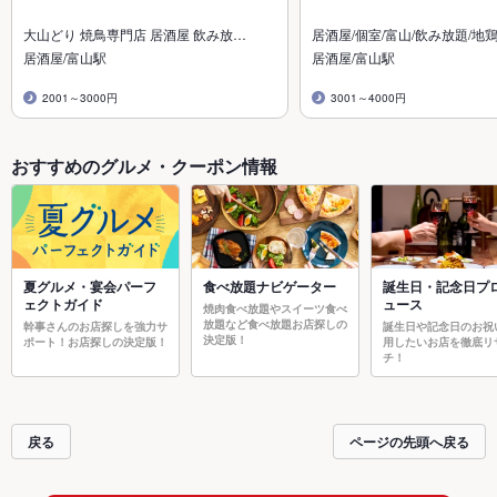
大山どり 焼鳥専門店 居酒屋 飲み放…
居酒屋/個室/富山/飲み放題/地鶏
居酒屋/富山駅
居酒屋/富山駅
2001～3000円
3001～4000円
おすすめのグルメ・クーポン情報
夏グルメ・宴会パーフ
食べ放題ナビゲーター
誕生日・記念日プ
ェクトガイド
ュース
焼肉食べ放題やスイーツ食べ
放題など食べ放題お店探しの
幹事さんのお店探しを強力サ
誕生日や記念日のお祝
決定版！
ポート！お店探しの決定版！
用したいお店を徹底リ
チ！
戻る
ページの先頭へ戻る