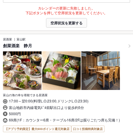
カレンダーの更新に失敗しました。
下記ボタンを押して空席状況を更新してください。
空席状況を更新する
居酒屋
富山駅
創菜酒楽 静月
富山の海の幸を堪能できる居酒屋
17:00～翌0:00(料理L.O.23:00,ドリンクL.O.23:30)
富山地鉄市内線電気ﾋﾞﾙ前駅出口より徒歩約5分
5000円
69席(1F：カウンター6席・テーブル16席/2Fは掘りごたつ席も完備！)
【アプリ予約限定】最大800ポイント還元対象店
口コミ投稿特典対象店