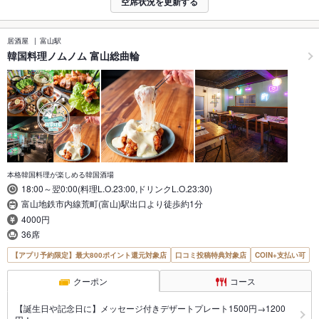
空席状況を更新する
居酒屋
富山駅
韓国料理ノムノム 富山総曲輪
本格韓国料理が楽しめる韓国酒場
18:00～翌0:00(料理L.O.23:00,ドリンクL.O.23:30)
富山地鉄市内線荒町(富山)駅出口より徒歩約1分
4000円
36席
【アプリ予約限定】最大800ポイント還元対象店
口コミ投稿特典対象店
COIN+支払い可
クーポン
コース
【誕生日や記念日に】メッセージ付きデザートプレート1500円→1200