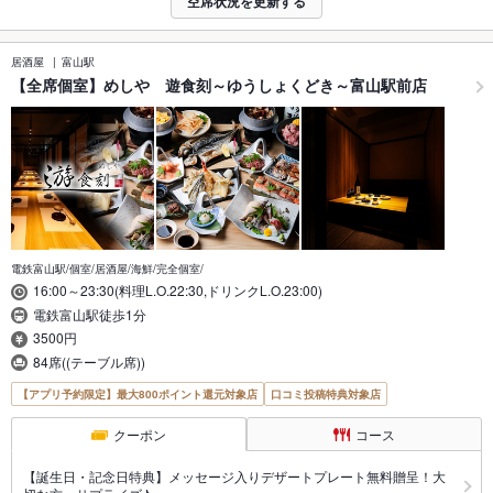
空席状況を更新する
居酒屋
富山駅
【全席個室】めしや 遊食刻～ゆうしょくどき～富山駅前店
電鉄富山駅/個室/居酒屋/海鮮/完全個室/
16:00～23:30(料理L.O.22:30,ドリンクL.O.23:00)
電鉄富山駅徒歩1分
3500円
84席((テーブル席))
【アプリ予約限定】最大800ポイント還元対象店
口コミ投稿特典対象店
クーポン
コース
【誕生日・記念日特典】メッセージ入りデザートプレート無料贈呈！大