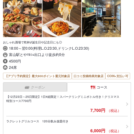
おしゃれ酒場で乾杯♪誕生日や記念日にも◎
18:00～翌0:00(料理L.O.23:30,ドリンクL.O.23:30)
富山駅とやﾏﾙｼｪ出口より徒歩約5分
4500円
24席
【アプリ予約限定】最大800ポイント還元対象店
口コミ投稿特典対象店
COIN+支払い可
クーポン
コース
【12月23日～25日限定】1日4組限定！スパークリングミニボトル付き！クリスマス
特別コース7700円
7,700円
（税込）
ラクレットグリルコース 120分飲み放題付き
6,000円
（税込）