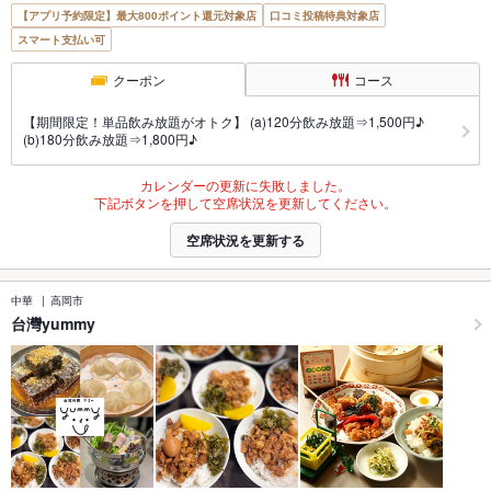
【アプリ予約限定】最大800ポイント還元対象店
口コミ投稿特典対象店
スマート支払い可
クーポン
コース
【期間限定！単品飲み放題がオトク】 (a)120分飲み放題⇒1,500円♪
(b)180分飲み放題⇒1,800円♪
カレンダーの更新に失敗しました。
下記ボタンを押して空席状況を更新してください。
空席状況を更新する
中華
高岡市
台灣yummy