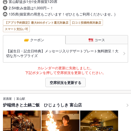
富山駅徒歩1分!/全席個室120席
2.5H飲み放題は1,000円～！
135席(個室席の用意もございます！ぜひともご利用くださいませ。)
【アプリ予約限定】最大800ポイント還元対象店
口コミ投稿特典対象店
スマート支払い可
クーポン
コース
【誕生日・記念日特典】メッセージ入りデザートプレート無料贈呈！大
切な方へサプライズ
カレンダーの更新に失敗しました。
下記ボタンを押して空席状況を更新してください。
空席状況を更新する
居酒屋
富山駅
炉端焼きと土鍋ご飯 ひじょうしき 富山店