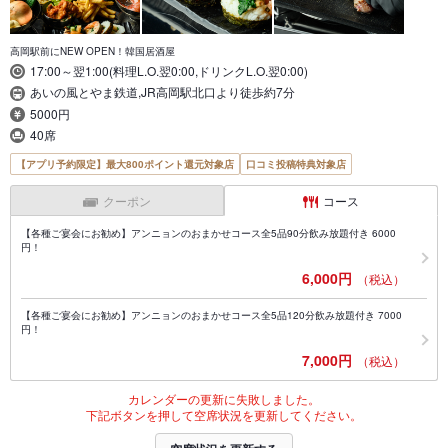
高岡駅前にNEW OPEN！韓国居酒屋
17:00～翌1:00(料理L.O.翌0:00,ドリンクL.O.翌0:00)
あいの風とやま鉄道,JR高岡駅北口より徒歩約7分
5000円
40席
【アプリ予約限定】最大800ポイント還元対象店
口コミ投稿特典対象店
クーポン
コース
【各種ご宴会にお勧め】アンニョンのおまかせコース全5品90分飲み放題付き 6000
円！
6,000円
（税込）
【各種ご宴会にお勧め】アンニョンのおまかせコース全5品120分飲み放題付き 7000
円！
7,000円
（税込）
カレンダーの更新に失敗しました。
下記ボタンを押して空席状況を更新してください。