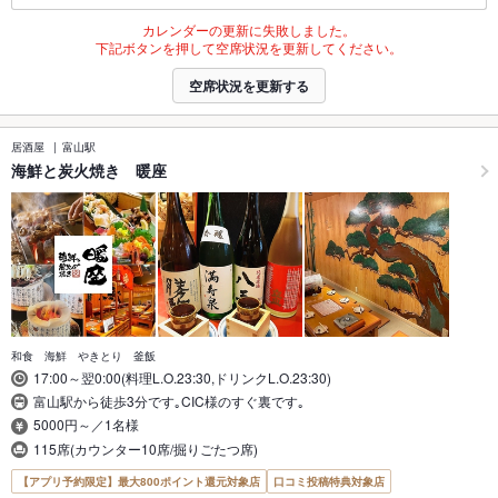
カレンダーの更新に失敗しました。
下記ボタンを押して空席状況を更新してください。
空席状況を更新する
居酒屋
富山駅
海鮮と炭火焼き 暖座
和食 海鮮 やきとり 釜飯
17:00～翌0:00(料理L.O.23:30,ドリンクL.O.23:30)
富山駅から徒歩3分です｡CIC様のすぐ裏です｡
5000円～／1名様
115席(カウンター10席/掘りごたつ席)
【アプリ予約限定】最大800ポイント還元対象店
口コミ投稿特典対象店