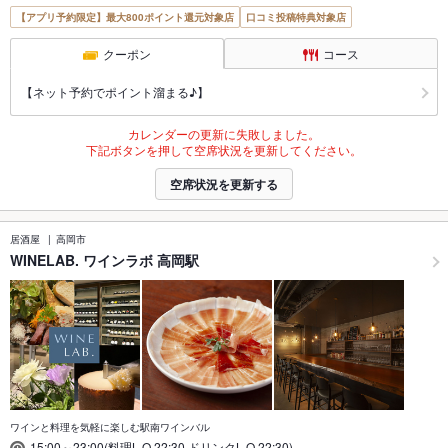
【アプリ予約限定】最大800ポイント還元対象店
口コミ投稿特典対象店
クーポン
コース
【ネット予約でポイント溜まる♪】
カレンダーの更新に失敗しました。
下記ボタンを押して空席状況を更新してください。
空席状況を更新する
居酒屋
高岡市
WINELAB. ワインラボ 高岡駅
ワインと料理を気軽に楽しむ駅南ワインバル
15:00～23:00(料理L.O.22:30,ドリンクL.O.22:30)