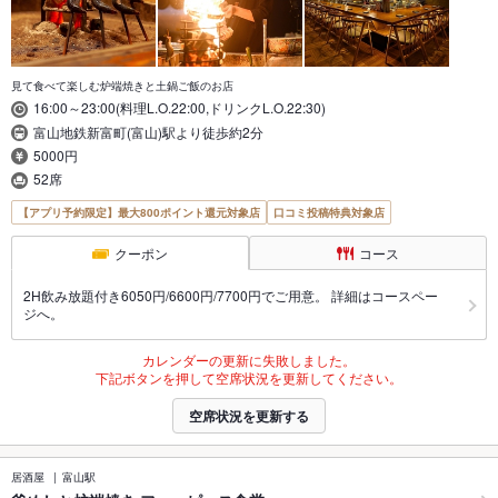
見て食べて楽しむ炉端焼きと土鍋ご飯のお店
16:00～23:00(料理L.O.22:00,ドリンクL.O.22:30)
富山地鉄新富町(富山)駅より徒歩約2分
5000円
52席
【アプリ予約限定】最大800ポイント還元対象店
口コミ投稿特典対象店
クーポン
コース
2H飲み放題付き6050円/6600円/7700円でご用意。 詳細はコースペー
ジへ。
カレンダーの更新に失敗しました。
下記ボタンを押して空席状況を更新してください。
空席状況を更新する
居酒屋
富山駅