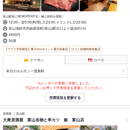
富山駅前にNEWOPEN予定！極上焼肉を堪能！
12:00～翌0:00(料理L.O.23:00,ドリンクL.O.23:30)
富山地鉄市内線新富町(富山)駅出口より徒歩約1分
4500円
50席
【アプリ予約限定】最大800ポイント還元対象店
口コミ投稿特典対象店
クーポン
コース
本日のホルモン一皿無料
カレンダーの更新に失敗しました。
下記ボタンを押して空席状況を更新してください。
空席状況を更新する
居酒屋
富山駅
大衆居酒屋 富山名物と串カツ 銀 富山店