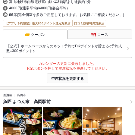
富山地鉄市内線電鉄富山駅･ｴｽﾀ前駅より徒歩約1分
4000円(通常平均)/4000円(宴会平均)
66席(完全個室を多数ご用意しております。お気軽にご相談ください。)
【アプリ予約限定】最大800ポイント還元対象店
口コミ投稿特典対象店
クーポン
コース
【公式】ホームページからのネット予約でDKポイントが貯まる<予約人
数×300ポイント>
カレンダーの更新に失敗しました。
下記ボタンを押して空席状況を更新してください。
空席状況を更新する
居酒屋
高岡市
魚匠 よつん家 高岡駅前