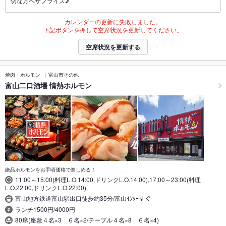
切な方へサプライズ♪
カレンダーの更新に失敗しました。
下記ボタンを押して空席状況を更新してください。
空席状況を更新する
焼肉・ホルモン
富山市その他
富山二口酒場 情熱ホルモン
絶品ホルモンをお手頃価格で楽しめる！
11:00～15:00(料理L.O.14:00,ドリンクL.O.14:00),17:00～23:00(料理
L.O.22:00,ドリンクL.O.22:00)
富山地方鉄道富山駅出口徒歩約35分/富山ｲﾝﾀｰすぐ
ランチ1500円/4000円
80席(座敷４名×3 ６名×2/テーブル４名×8 ６名×4)