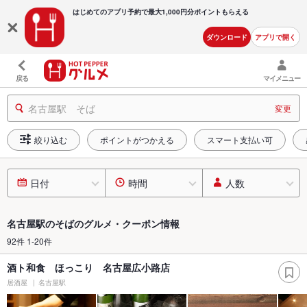
はじめてのアプリ予約で最大
1,000円分ポイントもらえる
ダウンロード
アプリで開く
戻る
マイメニュー
名古屋駅 そば
変更
絞り込む
ポイントがつかえる
スマート支払い可
日付
時間
人数
名古屋駅のそばのグルメ・クーポン情報
92件 1-20件
酒ト和食 ほっこり 名古屋広小路店
居酒屋
名古屋駅