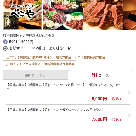
[宴会酒場]牛たん専門店!名駅の和食店
5001～6000円
名駅すぐ!ﾕﾆﾓｰﾙ12番出口より徒歩30秒!
【アプリ予約限定】最大800ポイント還元対象店
口コミ投稿特典対象店
ポイントプラス対象店
適格請求書発行事業者
クーポン
コース
【季節の宴会】2時間飲み放題付【べこや2大名物コース】 ご宴会にぴったりなコー
ス
6,000円
（税込）
【季節の宴会】2時間飲み放題付【べこや宴会コース】7,000円（税込）
7,000円
（税込）