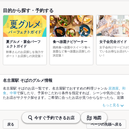
目的から探す・予約する
夏グルメ・宴会パーフ
食べ放題ナビゲーター
女子会完全ガイド
ェクトガイド
焼肉食べ放題やスイーツ食べ
女子会向けサービスが
放題など食べ放題お店探しの
ているお得なお店がい
幹事さんのお店探しを強力サ
決定版！
い！
ポート！お店探しの決定版！
名古屋駅 そばのグルメ情報
名古屋駅 そばのお店一覧です。名古屋駅でおすすめの料理ジャンル
居酒屋
、
和
食
、
中華
で探したり、予算やこだわり条件を指定すれば、シーンや気分に合っ
たお店がサクサク探せます。ご希望に合ったお店が見つからなかったら、近隣
のエリア
名古屋駅
、
名古屋市西区
、
国際センター
もチェックしてみてくださ
もっと見る
い。ホットペッパーグルメなら、お得なクーポンはもちろん、こだわりメニュ
ー
からあげ
、
お茶漬け
、
手羽先
や季節のおすすめ料理など、お店の最新情報を
ご紹介しているので安心！24時間使える簡単便利なネット予約が使えるお店も
今すぐ予約できるお店
地図
拡大中です。友達どうしの飲み会にも、会社の宴会にも、デートやパーティー
戻る
ページの先頭へ戻る
にもお得に便利にホットペッパーグルメをご利用ください。