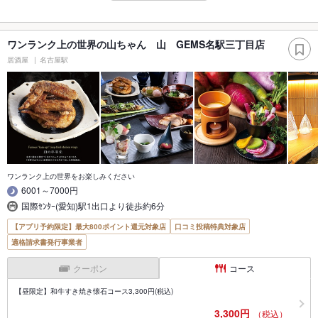
ワンランク上の世界の山ちゃん 山 GEMS名駅三丁目店
居酒屋
名古屋駅
ワンランク上の世界をお楽しみください
6001～7000円
国際ｾﾝﾀｰ(愛知)駅1出口より徒歩約6分
【アプリ予約限定】最大800ポイント還元対象店
口コミ投稿特典対象店
適格請求書発行事業者
クーポン
コース
【昼限定】和牛すき焼き懐石コース3,300円(税込)
3,300円
（税込）