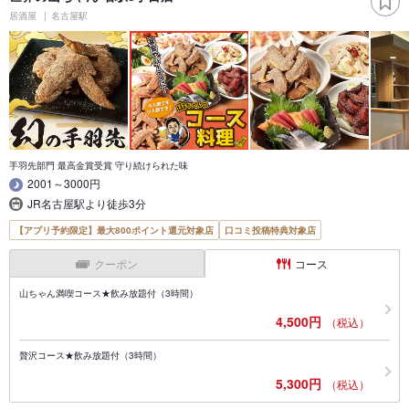
居酒屋
名古屋駅
手羽先部門 最高金賞受賞 守り続けられた味
2001～3000円
JR名古屋駅より徒歩3分
【アプリ予約限定】最大800ポイント還元対象店
口コミ投稿特典対象店
クーポン
コース
山ちゃん満喫コース★飲み放題付（3時間）
4,500円
（税込）
贅沢コース★飲み放題付（3時間）
5,300円
（税込）