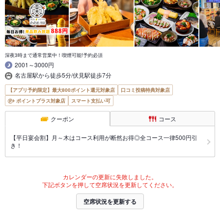
深夜3時まで通常営業中！喫煙可能!予約必須
2001～3000円
名古屋駅から徒歩5分/伏見駅徒歩7分
【アプリ予約限定】最大800ポイント還元対象店
口コミ投稿特典対象店
ポイントプラス対象店
スマート支払い可
クーポン
コース
【平日宴会割】月～木はコース利用が断然お得◎全コース一律500円引
き！
カレンダーの更新に失敗しました。
下記ボタンを押して空席状況を更新してください。
空席状況を更新する