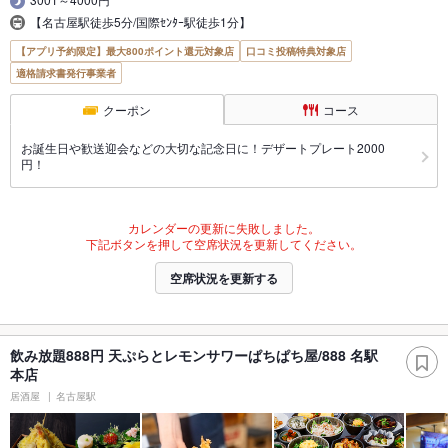
【名古屋駅徒歩5分/国際ｾﾝﾀｰ駅徒歩1分】
【アプリ予約限定】最大800ポイント還元対象店
口コミ投稿特典対象店
適格請求書発行事業者
クーポン
コース
お誕生日や歓送迎会などの大切な記念日に！デザートプレート2000
円！
カレンダーの更新に失敗しました。
下記ボタンを押して空席状況を更新してください。
空席状況を更新する
飲み放題888円 天ぷらとレモンサワーぱちぱち屋/888 名駅
本店
居酒屋
名古屋駅