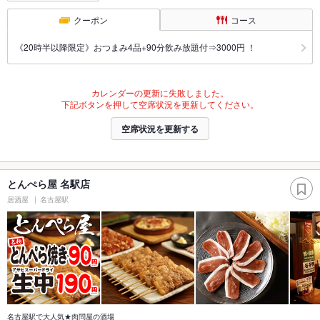
クーポン
コース
《20時半以降限定》おつまみ4品+90分飲み放題付⇒3000円 ！
カレンダーの更新に失敗しました。
下記ボタンを押して空席状況を更新してください。
空席状況を更新する
とんぺら屋 名駅店
居酒屋
名古屋駅
名古屋駅で大人気★肉問屋の酒場