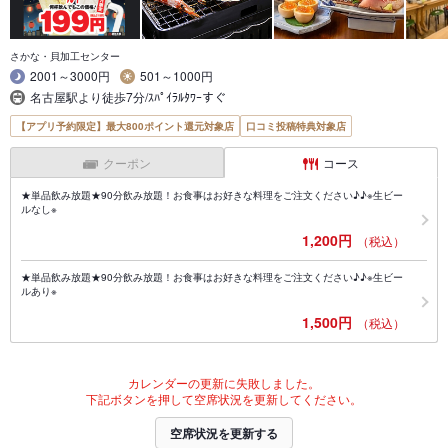
さかな・貝加工センター
2001～3000円
501～1000円
名古屋駅より徒歩7分/ｽﾊﾟｲﾗﾙﾀﾜｰすぐ
【アプリ予約限定】最大800ポイント還元対象店
口コミ投稿特典対象店
クーポン
コース
★単品飲み放題★90分飲み放題！お食事はお好きな料理をご注文ください♪♪※生ビー
ルなし※
1,200円
（税込）
★単品飲み放題★90分飲み放題！お食事はお好きな料理をご注文ください♪♪※生ビー
ルあり※
1,500円
（税込）
カレンダーの更新に失敗しました。
下記ボタンを押して空席状況を更新してください。
空席状況を更新する