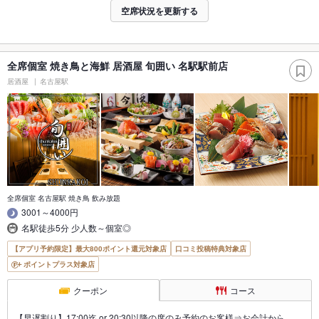
空席状況を更新する
全席個室 焼き鳥と海鮮 居酒屋 旬囲い 名駅駅前店
居酒屋
名古屋駅
全席個室 名古屋駅 焼き鳥 飲み放題
3001～4000円
名駅徒歩5分 少人数～個室◎
【アプリ予約限定】最大800ポイント還元対象店
口コミ投稿特典対象店
ポイントプラス対象店
クーポン
コース
【早遅割り】17:00迄 or 20:30以降の席のみ予約のお客様⇒お会計から