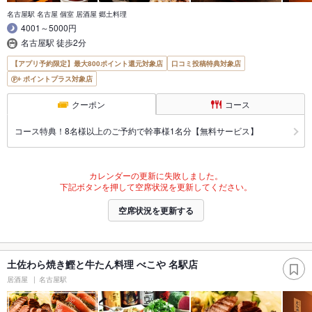
名古屋駅 名古屋 個室 居酒屋 郷土料理
4001～5000円
名古屋駅 徒歩2分
【アプリ予約限定】最大800ポイント還元対象店
口コミ投稿特典対象店
ポイントプラス対象店
クーポン
コース
コース特典！8名様以上のご予約で幹事様1名分【無料サービス】
カレンダーの更新に失敗しました。
下記ボタンを押して空席状況を更新してください。
空席状況を更新する
土佐わら焼き鰹と牛たん料理 べこや 名駅店
居酒屋
名古屋駅