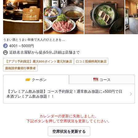
うまい酒とうまい和食で大人のひとときを…
4001～5000円
近鉄名古屋駅から徒歩5分｡詳細は店舗まで
【アプリ予約限定】最大800ポイント還元対象店
口コミ投稿特典対象店
適格請求書発行事業者
クーポン
コース
【プレミアム飲み放題】コース予約限定！通常飲み放題に+500円で日
本酒プレミアム飲み放題！！
カレンダーの更新に失敗しました。
下記ボタンを押して空席状況を更新してください。
空席状況を更新する