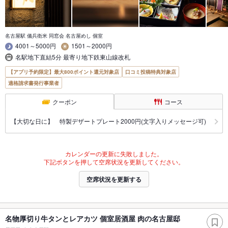
名古屋駅 儀兵衛米 同窓会 名古屋めし 個室
4001～5000円
1501～2000円
名駅地下直結5分 最寄り地下鉄東山線改札
【アプリ予約限定】最大800ポイント還元対象店
口コミ投稿特典対象店
適格請求書発行事業者
クーポン
コース
【大切な日に】 特製デザートプレート2000円(文字入りメッセージ可)
カレンダーの更新に失敗しました。
下記ボタンを押して空席状況を更新してください。
空席状況を更新する
名物厚切り牛タンとレアカツ 個室居酒屋 肉の名古屋邸