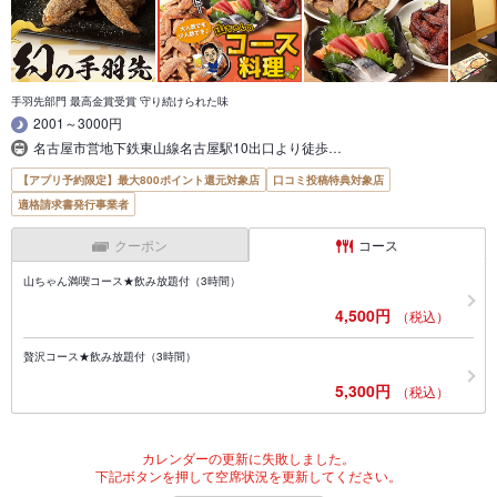
手羽先部門 最高金賞受賞 守り続けられた味
2001～3000円
名古屋市営地下鉄東山線名古屋駅10出口より徒歩…
【アプリ予約限定】最大800ポイント還元対象店
口コミ投稿特典対象店
適格請求書発行事業者
クーポン
コース
山ちゃん満喫コース★飲み放題付（3時間）
4,500円
（税込）
贅沢コース★飲み放題付（3時間）
5,300円
（税込）
カレンダーの更新に失敗しました。
下記ボタンを押して空席状況を更新してください。