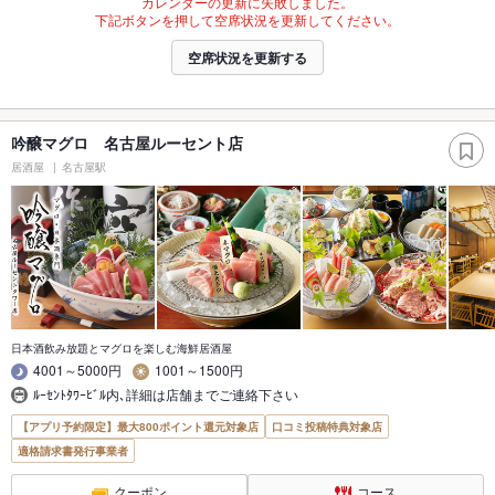
カレンダーの更新に失敗しました。
下記ボタンを押して空席状況を更新してください。
空席状況を更新する
吟醸マグロ 名古屋ルーセント店
居酒屋
名古屋駅
日本酒飲み放題とマグロを楽しむ海鮮居酒屋
4001～5000円
1001～1500円
ﾙｰｾﾝﾄﾀﾜｰﾋﾞﾙ内､詳細は店舗までご連絡下さい
【アプリ予約限定】最大800ポイント還元対象店
口コミ投稿特典対象店
適格請求書発行事業者
クーポン
コース