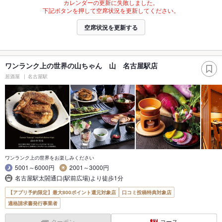
カレンダーの更新に失敗しました。
下記ボタンを押して空席状況を更新してください。
空席状況を更新する
ワンランク上の世界の山ちゃん 山 名古屋駅店
居酒屋
名古屋駅
ワンランク上の世界をお楽しみください
5001～6000円
2001～3000円
名古屋駅太閤通口(駅前広場)より徒歩1分
【アプリ予約限定】最大800ポイント還元対象店
口コミ投稿特典対象店
適格請求書発行事業者
クーポン
コース