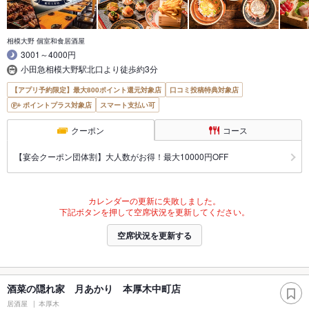
相模大野 個室和食居酒屋
3001～4000円
小田急相模大野駅北口より徒歩約3分
【アプリ予約限定】最大800ポイント還元対象店
口コミ投稿特典対象店
ポイントプラス対象店
スマート支払い可
クーポン
コース
【宴会クーポン団体割】大人数がお得！最大10000円OFF
カレンダーの更新に失敗しました。
下記ボタンを押して空席状況を更新してください。
空席状況を更新する
酒菜の隠れ家 月あかり 本厚木中町店
居酒屋
本厚木