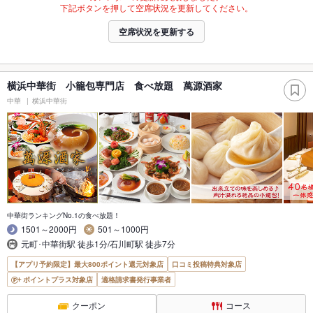
下記ボタンを押して空席状況を更新してください。
空席状況を更新する
横浜中華街 小籠包専門店 食べ放題 萬源酒家
中華
横浜中華街
中華街ランキングNo.1の食べ放題！
1501～2000円
501～1000円
元町･中華街駅 徒歩1分/石川町駅 徒歩7分
【アプリ予約限定】最大800ポイント還元対象店
口コミ投稿特典対象店
ポイントプラス対象店
適格請求書発行事業者
クーポン
コース