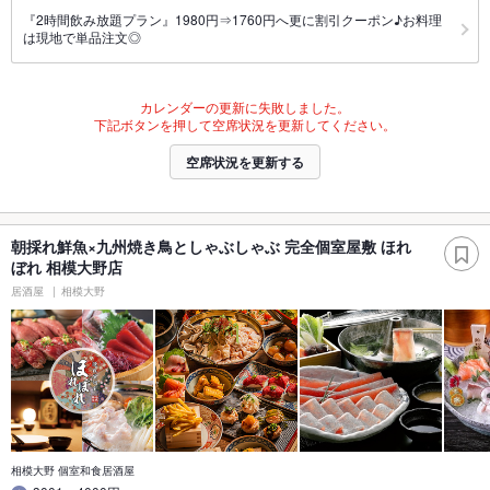
『2時間飲み放題プラン』1980円⇒1760円へ更に割引クーポン♪お料理
は現地で単品注文◎
カレンダーの更新に失敗しました。
下記ボタンを押して空席状況を更新してください。
空席状況を更新する
朝採れ鮮魚×九州焼き鳥としゃぶしゃぶ 完全個室屋敷 ほれ
ぼれ 相模大野店
居酒屋
相模大野
相模大野 個室和食居酒屋