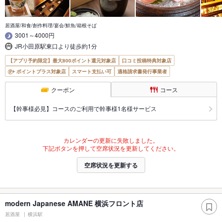
居酒屋/和食/創作料理/宴会/鮮魚/箱根そば
3001～4000円
JR小田原駅東口より徒歩約1分
【アプリ予約限定】最大800ポイント還元対象店
口コミ投稿特典対象店
ポイントプラス対象店
スマート支払い可
適格請求書発行事業者
クーポン
コース
【幹事様必見】コースのご利用で幹事様1名様サービス
カレンダーの更新に失敗しました。
下記ボタンを押して空席状況を更新してください。
空席状況を更新する
modern Japanese AMANE 横浜フロント店
居酒屋
横浜駅