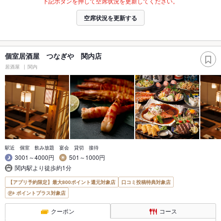
下記ボタンを押して空席状況を更新してください。
空席状況を更新する
個室居酒屋 つなぎや 関内店
居酒屋
関内
駅近 個室 飲み放題 宴会 貸切 接待
3001～4000円
501～1000円
関内駅より徒歩約1分
【アプリ予約限定】最大800ポイント還元対象店
口コミ投稿特典対象店
ポイントプラス対象店
クーポン
コース