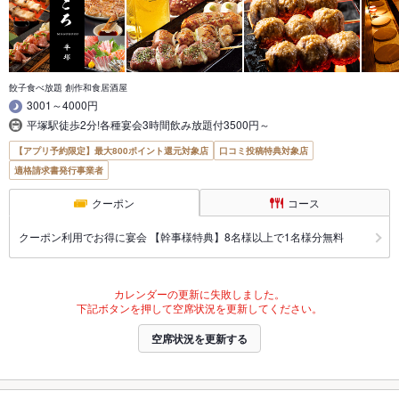
餃子食べ放題 創作和食居酒屋
3001～4000円
平塚駅徒歩2分!各種宴会3時間飲み放題付3500円～
【アプリ予約限定】最大800ポイント還元対象店
口コミ投稿特典対象店
適格請求書発行事業者
クーポン
コース
クーポン利用でお得に宴会 【幹事様特典】8名様以上で1名様分無料
カレンダーの更新に失敗しました。
下記ボタンを押して空席状況を更新してください。
空席状況を更新する