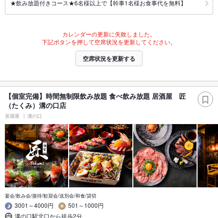
★飲み放題付きコース★6名様以上で【幹事1名様お食事代を無料】
カレンダーの更新に失敗しました。
下記ボタンを押して空席状況を更新してください。
空席状況を更新する
【個室完備】時間無制限飲み放題 食べ飲み放題 居酒屋 匠
（たくみ）溝の口店
居酒屋
溝の口
宴会/飲み会/接待/歓迎会/送別会/和食/貸切
3001～4000円
501～1000円
溝の口駅北口から徒歩2分