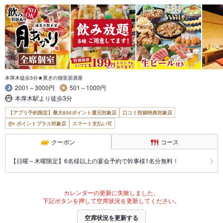
本厚木徒歩3分★寛ぎの個室居酒屋
2001～3000円
501～1000円
本厚木駅より徒歩3分
【アプリ予約限定】最大800ポイント還元対象店
口コミ投稿特典対象店
ポイントプラス対象店
スマート支払い可
クーポン
コース
【日曜～木曜限定】6名様以上の宴会予約で幹事様1名分無料！
カレンダーの更新に失敗しました。
下記ボタンを押して空席状況を更新してください。
空席状況を更新する