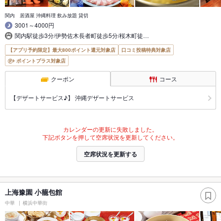
関内 居酒屋 沖縄料理 飲み放題 貸切
3001～4000円
関内駅徒歩3分/伊勢佐木長者町徒歩5分/桜木町徒…
【アプリ予約限定】最大800ポイント還元対象店
口コミ投稿特典対象店
ポイントプラス対象店
クーポン
コース
【デザートサービス♪】 沖縄デザートサービス
カレンダーの更新に失敗しました。
下記ボタンを押して空席状況を更新してください。
空席状況を更新する
上海豫園 小籠包館
中華
横浜中華街