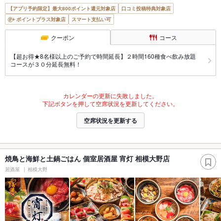
【アプリ予約限定】最大800ポイント還元対象店
口コミ投稿特典対象店
ポイントプラス対象店
スマート支払い可
クーポン
コース
【超お得★8名様以上のご予約で時間延長】２時間160種食べ飲み放題
コースが３０分延長無料！
カレンダーの更新に失敗しました。
下記ボタンを押して空席状況を更新してください。
空席状況を更新する
焼鳥と海鮮と土鍋ごはん 個室居酒屋 宵灯 相模大野店
居酒屋
相模大野