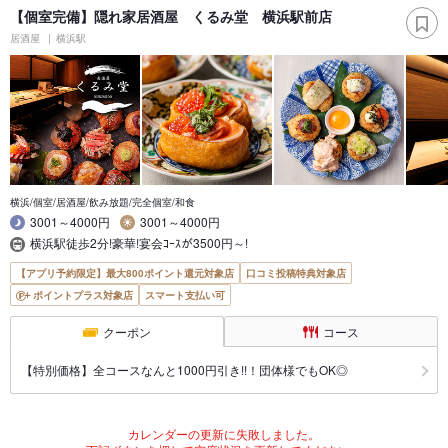
【個室完備】隠れ家居酒屋 くるみ堂 横浜駅前店
居酒屋
横浜駅
横浜/個室/居酒屋/飲み放題/完全個室/和食
3001～4000円
3001～4000円
横浜駅徒歩2分!豪華!宴会ｺｰｽが3500円～!
【アプリ予約限定】最大800ポイント還元対象店
口コミ投稿特典対象店
ポイントプラス対象店
スマート支払い可
クーポン
コース
【特別価格】全コースなんと1000円引き!!！団体様でもOK◎
カレンダーの更新に失敗しました。