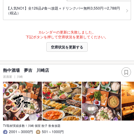
【人気NO1】全126品♪食べ放題＋ドリンクバー無料3,550円⇒2,788円
（税込）
カレンダーの更新に失敗しました。
下記ボタンを押して空席状況を更新してください。
空席状況を更新する
熱中酒場 夢吉 川崎店
居酒屋
川崎
TV取材実績多数！川崎 個室 餃子 飲食放題
2001～3000円
501～1000円