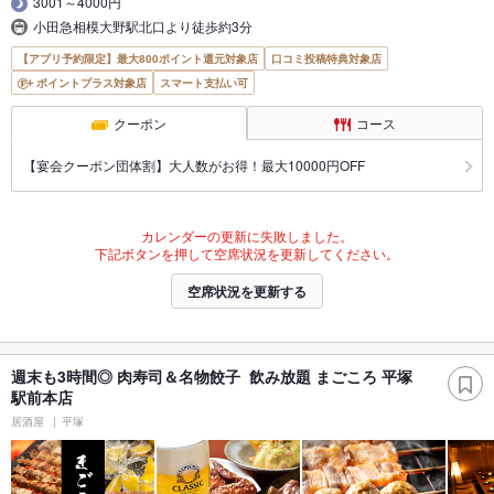
3001～4000円
小田急相模大野駅北口より徒歩約3分
【アプリ予約限定】最大800ポイント還元対象店
口コミ投稿特典対象店
ポイントプラス対象店
スマート支払い可
クーポン
コース
【宴会クーポン団体割】大人数がお得！最大10000円OFF
カレンダーの更新に失敗しました。
下記ボタンを押して空席状況を更新してください。
空席状況を更新する
週末も3時間◎ 肉寿司＆名物餃子 飲み放題 まごころ 平塚
駅前本店
居酒屋
平塚