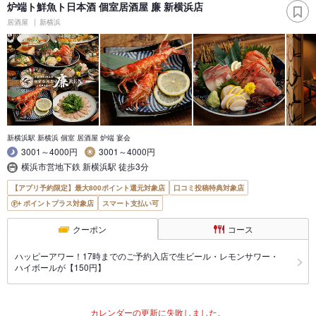
炉端ト鮮魚ト日本酒 個室居酒屋 廉 新横浜店
居酒屋
新横浜
新横浜駅 新横浜 個室 居酒屋 炉端 宴会
3001～4000円
3001～4000円
横浜市営地下鉄 新横浜駅 徒歩3分
【アプリ予約限定】最大800ポイント還元対象店
口コミ投稿特典対象店
ポイントプラス対象店
スマート支払い可
クーポン
コース
ハッピーアワー！17時までのご予約入店で生ビール・レモンサワー・
ハイボールが【150円】
カレンダーの更新に失敗しました。