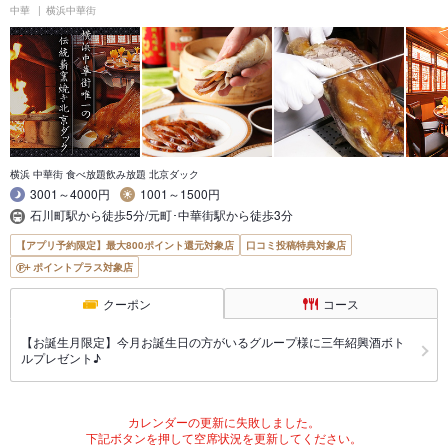
中華
横浜中華街
横浜 中華街 食べ放題飲み放題 北京ダック
3001～4000円
1001～1500円
石川町駅から徒歩5分/元町･中華街駅から徒歩3分
【アプリ予約限定】最大800ポイント還元対象店
口コミ投稿特典対象店
ポイントプラス対象店
クーポン
コース
【お誕生月限定】今月お誕生日の方がいるグループ様に三年紹興酒ボト
ルプレゼント♪
カレンダーの更新に失敗しました。
下記ボタンを押して空席状況を更新してください。