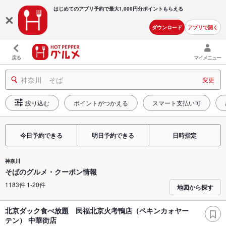
はじめてのアプリ予約で最大
1,000円分ポイントもらえる
ダウンロード
アプリで開く
戻る
マイメニュー
神奈川 そば
変更
絞り込む
ポイントがつかえる
スマート支払い可
今日予約できる
明日予約できる
日時指定
神奈川
そばのグルメ・クーポン情報
1183件 1-20件
地図から探す
北京ダック食べ放題 民福北京火考鴨店（ペキンカォヤー
テン） 中華街店