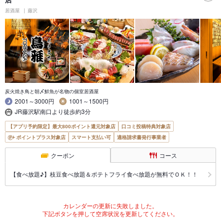
居酒屋
藤沢
炭火焼き鳥と朝〆鮮魚が名物の個室居酒屋
2001～3000円
1001～1500円
JR藤沢駅南口より徒歩約3分
【アプリ予約限定】最大800ポイント還元対象店
口コミ投稿特典対象店
ポイントプラス対象店
スマート支払い可
適格請求書発行事業者
クーポン
コース
【食べ放題♪】枝豆食べ放題＆ポテトフライ食べ放題が無料でＯＫ！！
カレンダーの更新に失敗しました。
下記ボタンを押して空席状況を更新してください。