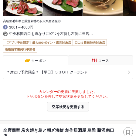
高級黒毛和牛と厳選素材の炭火焼居酒屋◎
3001～4000円
中央林間西口を道なりにｾﾌﾞﾝを左折し左側に当店…
【アプリ予約限定】最大800ポイント還元対象店
口コミ投稿特典対象店
適格請求書発行事業者
クーポン
コース
＊席だけ予約限定＊ 【平日】５％OFF クーポン♪
カレンダーの更新に失敗しました。
下記ボタンを押して空席状況を更新してください。
空席状況を更新する
全席個室 炭火焼き鳥と朝〆海鮮 創作居酒屋 鳥雅 藤沢南口
店