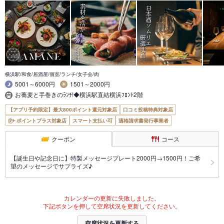
横浜駅/和食/居酒屋/個室/ランチ/女子会/肉
5001～6000円
1501～2000円
お蕎麦と手巻きのﾗﾝﾁ!◆横浜駅直結横浜ﾌﾛﾝﾄ2階
【アプリ予約限定】最大800ポイント還元対象店
口コミ投稿特典対象店
ポイントプラス対象店
スマート支払い可
適格請求書発行事業者
クーポン
コース
【誕生日や記念日に】特製メッセージプレート2000円→1500円！ご希
望のメッセージでサプライズ♪
カレンダーの更新に失敗しました。
下記ボタンを押して空席状況を更新してください。
空席状況を更新する