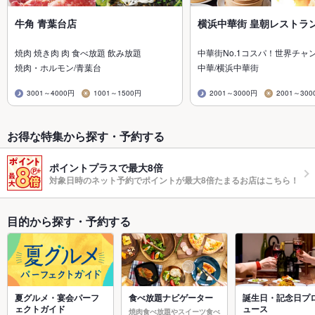
牛角 青葉台店
横浜中華街 皇朝レストラ
焼肉 焼き肉 肉 食べ放題 飲み放題
中華街No.1コスパ！世界チャ
焼肉・ホルモン/青葉台
中華/横浜中華街
3001～4000円
1001～1500円
2001～3000円
2001～300
お得な特集から探す・予約する
ポイントプラスで最大8倍
対象日時のネット予約でポイントが最大8倍たまるお店はこちら！
目的から探す・予約する
夏グルメ・宴会パーフ
食べ放題ナビゲーター
誕生日・記念日プ
ェクトガイド
ュース
焼肉食べ放題やスイーツ食べ