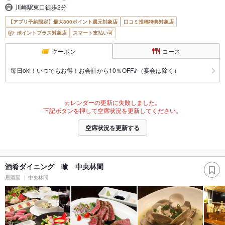
川崎駅東口徒歩2分
【アプリ予約限定】最大800ポイント還元対象店
口コミ投稿特典対象店
ポイントプラス対象店
スマート支払い可
クーポン
コース
毎日ok!！いつでもお得！お会計から10％OFF♪（宴会は除く）
カレンダーの更新に失敗しました。
下記ボタンを押して空席状況を更新してください。
空席状況を更新する
酒肴ダイニング 喰 中央林間
居酒屋
中央林間