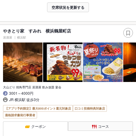
空席状況を更新する
やきとり家 すみれ 横浜鶴屋町店
居酒屋
横浜駅
大山どり 焼鳥専門店 居酒屋 飲み放題 宴会
3001～4000円
JR 横浜駅 徒歩3分
【アプリ予約限定】最大800ポイント還元対象店
口コミ投稿特典対象店
適格請求書発行事業者
クーポン
コース