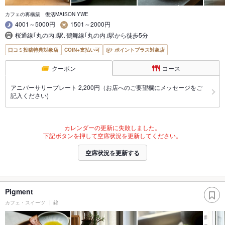
カフェの再構築 復活MAISON YWE
4001～5000円
1501～2000円
桜通線｢丸の内｣駅､鶴舞線｢丸の内｣駅から徒歩5分
口コミ投稿特典対象店
COIN+支払い可
ポイントプラス対象店
クーポン
コース
アニバーサリープレート 2,200円（お店へのご要望欄にメッセージをご
記入ください)
カレンダーの更新に失敗しました。
下記ボタンを押して空席状況を更新してください。
空席状況を更新する
Pigment
カフェ・スイーツ
錦