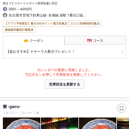
朝までビリヤードスポーツ新領収書に対応
3001～4000円
名古屋市営地下鉄東山線･名城線 栄駅 1番出口徒…
【アプリ予約限定】最大350ポイント還元対象店
口コミ投稿特典対象店
適格請求書発行事業者
クーポン
コース
【超おすすめ】テキーラ人数分プレゼント！
カレンダーの更新に失敗しました。
下記ボタンを押して空席状況を更新してください。
空席状況を更新する
樂 -gacu-
イタリアン・フレンチ
錦