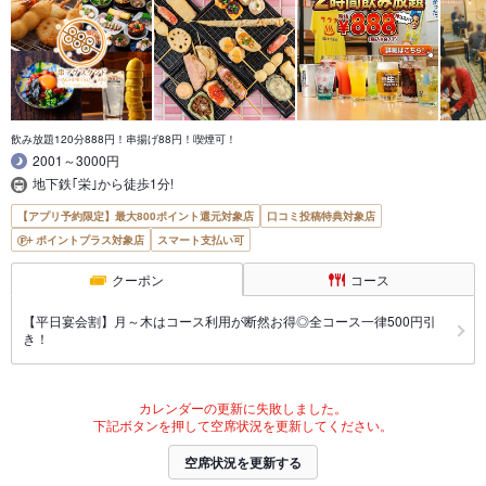
飲み放題120分888円！串揚げ88円！喫煙可！
2001～3000円
地下鉄｢栄｣から徒歩1分!
【アプリ予約限定】最大800ポイント還元対象店
口コミ投稿特典対象店
ポイントプラス対象店
スマート支払い可
クーポン
コース
【平日宴会割】月～木はコース利用が断然お得◎全コース一律500円引
き！
カレンダーの更新に失敗しました。
下記ボタンを押して空席状況を更新してください。
空席状況を更新する