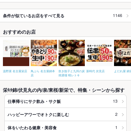
1146
条件が似ているお店をすべて見る
おすすめのお店
温野菜 名古屋栄店
鳥ぶら 名古屋錦本
炊き餃子と九州の炭
新時代 伏見店
よだれ屋 錦
店
焼酒場 晴レトキ
栄ｷﾀ錦/伏見丸の内/泉/東桜/新栄で、特集・シーンから探す
13
仕事帰りにサク飲み・サク飯
2
ハッピーアワーでオトクに楽しむ
1
体をいたわる健康・美容食