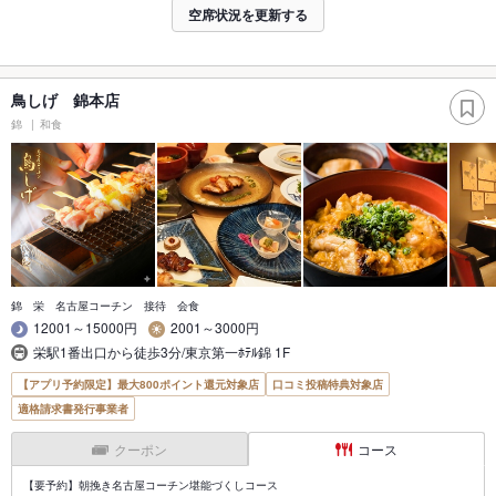
空席状況を更新する
鳥しげ 錦本店
錦
和食
錦 栄 名古屋コーチン 接待 会食
12001～15000円
2001～3000円
栄駅1番出口から徒歩3分/東京第一ﾎﾃﾙ錦 1F
【アプリ予約限定】最大800ポイント還元対象店
口コミ投稿特典対象店
適格請求書発行事業者
クーポン
コース
【要予約】朝挽き名古屋コーチン堪能づくしコース