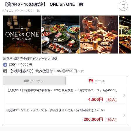
【貸切40～100名歓迎】 ONE on ONE 錦
ダイニングバー・バル
錦
栄 個室 栄駅 完全個室 ビアガーデン 貸切
3001～4000円
【栄駅徒歩5分】飲み放題付ｺｰｽ料理3500円～☆
クーポン
コース
【人気No.1】特選牛や旬の食材を＜120分飲み放題＞『おすすめコース』9品4500円
4,500円
（税込）
◇貸切プラン◇ビュッフェでも、宴会スタイルでも！貸切特典付き！20万~
200,000円
（税込）