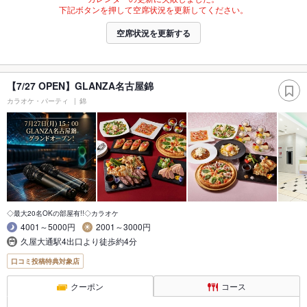
下記ボタンを押して空席状況を更新してください。
空席状況を更新する
【7/27 OPEN】GLANZA名古屋錦
カラオケ・パーティ
錦
◇最大20名OKの部屋有!!◇カラオケ
4001～5000円
2001～3000円
久屋大通駅4出口より徒歩約4分
口コミ投稿特典対象店
クーポン
コース