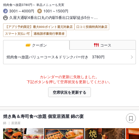
焼肉食べ放題3780円～ 単品メニューも充実
3001～4000円
1001～1500円
久屋大通駅4番出口丸の内駅5番出口栄駅徒歩5分～…
【アプリ予約限定】最大800ポイント還元対象店
口コミ投稿特典対象店
スマート支払い可
適格請求書発行事業者
クーポン
コース
焼肉食べ放題バリューコース＆ドリンクバー付き 3780円
カレンダーの更新に失敗しました。
下記ボタンを押して空席状況を更新してください。
空席状況を更新する
焼き鳥＆寿司食べ放題 個室居酒屋 錦の宴
錦
居酒屋