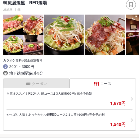
韓流居酒屋 RED酒場
居酒屋
錦
カラオケ無料♪完全個室有り
2001～3000円
地下鉄[栄駅]徒歩3分
クーポン
コース
当店オススメ！REDちり鍋コース2-3人前5000円※完全予約制
1,670円
やっぱり人気！あったかもつ鍋REDコース2-3人前4600円※完全予約制
1,540円