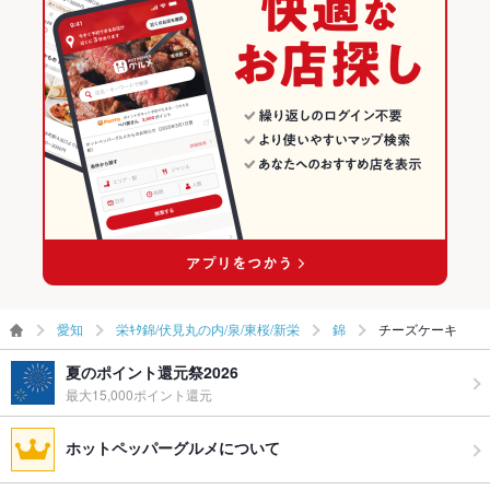
愛知
栄ｷﾀ錦/伏見丸の内/泉/東桜/新栄
錦
チーズケーキ
夏のポイント還元祭2026
最大15,000ポイント還元
ホットペッパーグルメについて