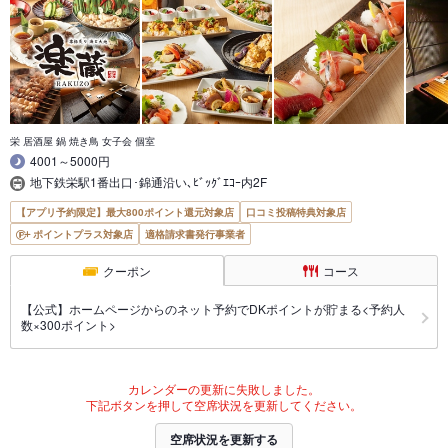
栄 居酒屋 鍋 焼き鳥 女子会 個室
4001～5000円
地下鉄栄駅1番出口･錦通沿い､ﾋﾞｯｸﾞｴｺｰ内2F
【アプリ予約限定】最大800ポイント還元対象店
口コミ投稿特典対象店
ポイントプラス対象店
適格請求書発行事業者
クーポン
コース
【公式】ホームページからのネット予約でDKポイントが貯まる<予約人
数×300ポイント>
カレンダーの更新に失敗しました。
下記ボタンを押して空席状況を更新してください。
空席状況を更新する