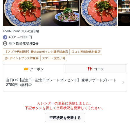
Food×Sound 大人の酒音場
4001～5000円
地下鉄栄駅徒歩2分
【アプリ予約限定】最大350ポイント還元対象店
口コミ投稿特典対象店
ポイントプラス対象店
スマート支払い可
クーポン
コース
当日OK【誕生日・記念日プレートプレゼント】 豪華デザートプレート
2750円→無料◎
カレンダーの更新に失敗しました。
下記ボタンを押して空席状況を更新してください。
空席状況を更新する