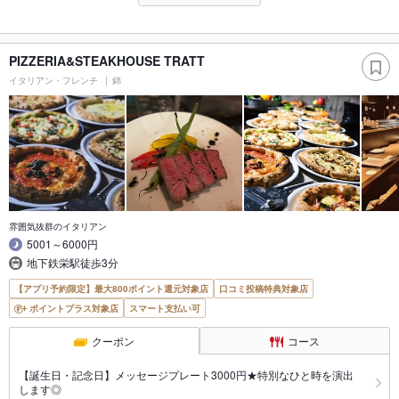
PIZZERIA&STEAKHOUSE TRATT
イタリアン・フレンチ
錦
雰囲気抜群のイタリアン
5001～6000円
地下鉄栄駅徒歩3分
【アプリ予約限定】最大800ポイント還元対象店
口コミ投稿特典対象店
ポイントプラス対象店
スマート支払い可
クーポン
コース
【誕生日・記念日】メッセージプレート3000円★特別なひと時を演出
します◎