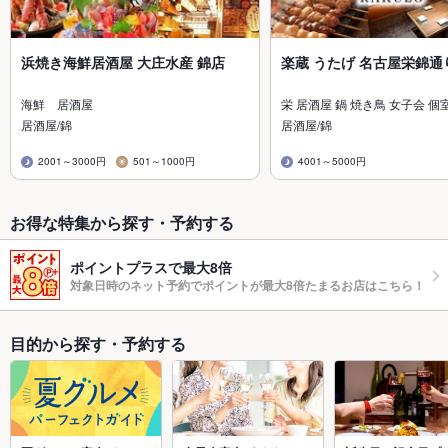
浜焼き海鮮居酒屋 大庄水産 錦店
楽蔵 うたげ 名古屋栄錦通
海鮮 居酒屋
栄 居酒屋 鍋 焼き鳥 女子会 個
居酒屋/錦
居酒屋/錦
2001～3000円
501～1000円
4001～5000円
お得な特集から探す・予約する
ポイントプラスで最大8倍
対象日時のネット予約でポイントが最大8倍たまるお店はこちら！
目的から探す・予約する