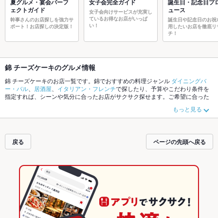
夏グルメ・宴会パーフ
女子会完全ガイド
誕生日・記念日プ
ェクトガイド
ュース
女子会向けサービスが充実し
ているお得なお店がいっぱ
幹事さんのお店探しを強力サ
誕生日や記念日のお祝
い！
ポート！お店探しの決定版！
用したいお店を徹底リ
チ！
錦 チーズケーキのグルメ情報
錦 チーズケーキのお店一覧です。錦でおすすめの料理ジャンル
ダイニングバ
ー・バル
、
居酒屋
、
イタリアン・フレンチ
で探したり、予算やこだわり条件を
指定すれば、シーンや気分に合ったお店がサクサク探せます。ご希望に合った
お店が見つからなかったら、近隣のエリア
伏見駅
、
錦
、
新栄
もチェックしてみ
もっと見る
てください。ホットペッパーグルメなら、お得なクーポンはもちろん、こだわ
りメニュー
からあげ
、
お茶漬け
、
手羽先
や季節のおすすめ料理など、お店の最
新情報をご紹介しているので安心！24時間使える簡単便利なネット予約が使え
るお店も拡大中です。友達どうしの飲み会にも、会社の宴会にも、デートやパ
戻る
ページの先頭へ戻る
ーティーにもお得に便利にホットペッパーグルメをご利用ください。