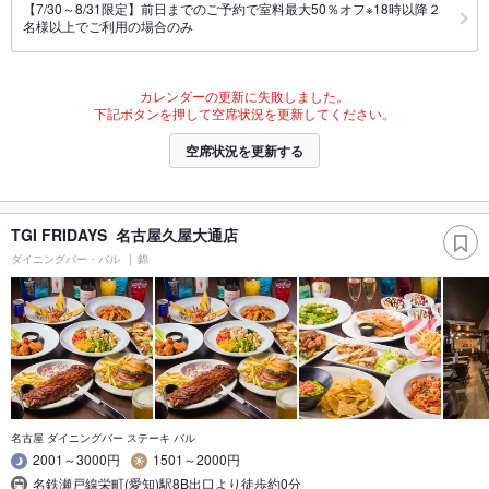
【7/30～8/31限定】前日までのご予約で室料最大50％オフ※18時以降２
名様以上でご利用の場合のみ
カレンダーの更新に失敗しました。
下記ボタンを押して空席状況を更新してください。
空席状況を更新する
TGI FRIDAYS 名古屋久屋大通店
ダイニングバー・バル
錦
名古屋 ダイニングバー ステーキ バル
2001～3000円
1501～2000円
名鉄瀬戸線栄町(愛知)駅8B出口より徒歩約0分