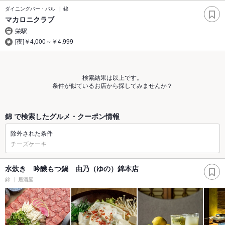
ダイニングバー・バル
錦
マカロニクラブ
栄駅
[夜]￥4,000～￥4,999
検索結果は以上です。
条件が似ているお店から探してみませんか？
錦 で検索したグルメ・クーポン情報
除外された条件
チーズケーキ
水炊き 吟醸もつ鍋 由乃（ゆの）錦本店
錦
居酒屋