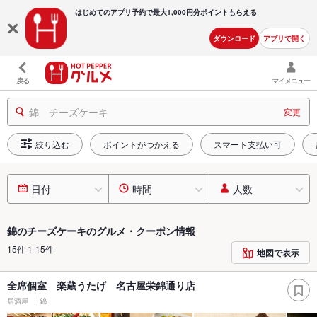
はじめてのアプリ予約で最大
1,000円分ポイントもらえる
ダウンロード
アプリで開く
戻る
マイメニュー
錦 チーズケーキ
変更
絞り込む
ポイントがつかえる
スマート支払い可
日付
時間
人数
錦のチーズケーキのグルメ・クーポン情報
15件 1-15件
地図で表示
全席個室 楽蔵うたげ 名古屋栄錦通り店
居酒屋
錦