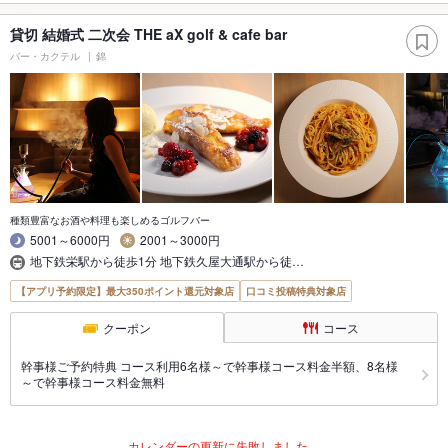
貸切 結婚式 二次会 THE aX golf & cafe bar
バー・カクテル
錦
種類豊富なお酒や料理も楽しめるゴルフバー
5001～6000円
2001～3000円
地下鉄栄駅から徒歩1分 地下鉄久屋大通駅から徒…
【アプリ予約限定】最大350ポイント還元対象店
口コミ投稿特典対象店
クーポン
コース
幹事様ご予約特典 コース利用6名様～で幹事様コース料金半額、8名様
～で幹事様コース料金無料
カレンダーの更新に失敗しました。