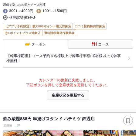
原価で楽しむお酒とチーズ料理
3001～4000円
1001～1500円
伏見駅徒歩3分♪
【アプリ予約限定】最大800ポイント還元対象店
口コミ投稿特典対象店
ポイントプラス対象店
適格請求書発行事業者
クーポン
コース
【幹事様応援】コース予約６名様以上で幹事様半額/10名様以上で幹事
様無料！
カレンダーの更新に失敗しました。
下記ボタンを押して空席状況を更新してください。
空席状況を更新する
飲み放題888円 串揚げスタンド ハチミツ 錦通店
居酒屋
錦