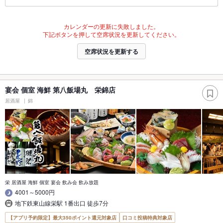
カレンダーの更新に失敗しました。
下記ボタンを押して空席状況を更新してください。
空席状況を更新する
宴会 個室 海鮮 第八飯場丸 栄錦店
居酒屋
錦
栄 居酒屋 海鮮 個室 宴会 飲み会 飲み放題
4001～5000円
地下鉄東山線栄駅 1番出口 徒歩7分
【アプリ予約限定】最大350ポイント還元対象店
口コミ投稿特典対象店