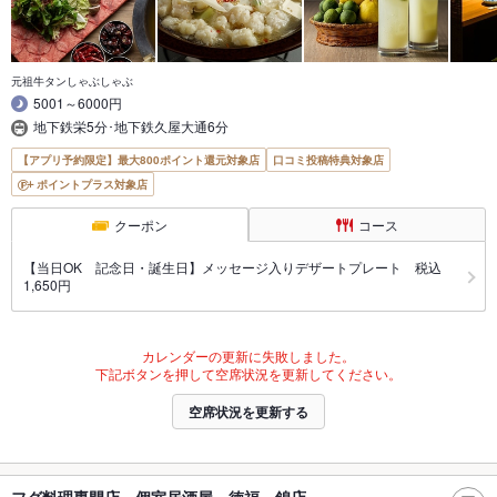
元祖牛タンしゃぶしゃぶ
5001～6000円
地下鉄栄5分･地下鉄久屋大通6分
【アプリ予約限定】最大800ポイント還元対象店
口コミ投稿特典対象店
ポイントプラス対象店
クーポン
コース
【当日OK 記念日・誕生日】メッセージ入りデザートプレート 税込
1,650円
カレンダーの更新に失敗しました。
下記ボタンを押して空席状況を更新してください。
空席状況を更新する
フグ料理専門店 個室居酒屋 徳福 錦店