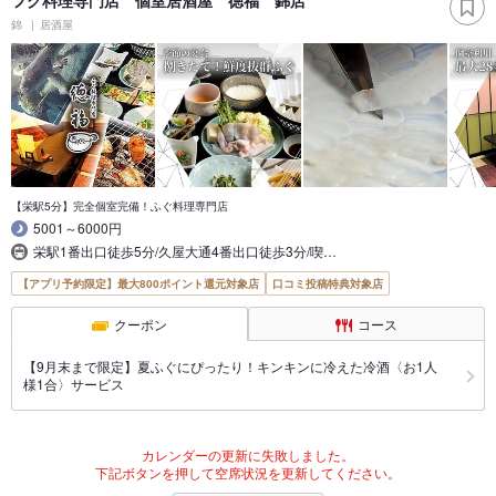
錦
居酒屋
【栄駅5分】完全個室完備！ふぐ料理専門店
5001～6000円
栄駅1番出口徒歩5分/久屋大通4番出口徒歩3分/喫…
【アプリ予約限定】最大800ポイント還元対象店
口コミ投稿特典対象店
クーポン
コース
【9月末まで限定】夏ふぐにぴったり！キンキンに冷えた冷酒〈お1人
様1合〉サービス
カレンダーの更新に失敗しました。
下記ボタンを押して空席状況を更新してください。