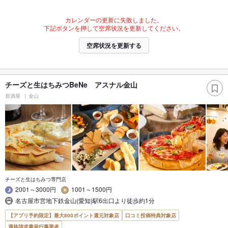
カレンダーの更新に失敗しました。
下記ボタンを押して空席状況を更新してください。
空席状況を更新する
チーズと生はちみつBeNe アスナル金山
居酒屋
金山
チーズと生はちみつ専門店
2001～3000円
1001～1500円
名古屋市営地下鉄金山(愛知)駅6出口より徒歩約1分
【アプリ予約限定】最大800ポイント還元対象店
口コミ投稿特典対象店
適格請求書発行事業者