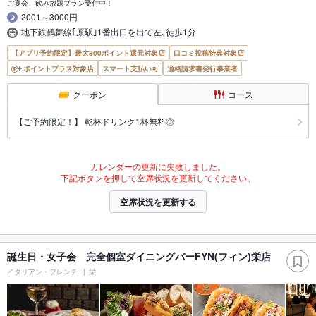
ご宴会、飲み放題プラン受付中！
2001～3000円
地下鉄鶴舞線｢原駅｣1番出口を出て左､徒歩1分
【アプリ予約限定】最大800ポイント還元対象店
口コミ投稿特典対象店
ポイントプラス対象店
スマート支払い可
適格請求書発行事業者
クーポン
コース
【ご予約限定！】 乾杯ドリンク1杯無料◎
カレンダーの更新に失敗しました。
下記ボタンを押して空席状況を更新してください。
空席状況を更新する
誕生日・女子会 完全個室ダイニングバーFYN(フィン)栄店
イタリアン・フレンチ
栄