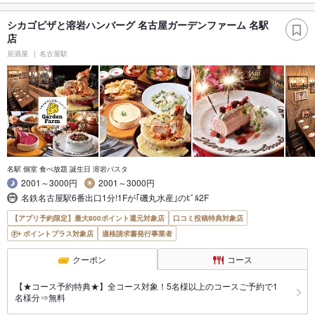
シカゴピザと溶岩ハンバーグ 名古屋ガーデンファーム 名駅
店
居酒屋
名古屋駅
名駅 個室 食べ放題 誕生日 溶岩パスタ
2001～3000円
2001～3000円
名鉄名古屋駅6番出口1分!1Fが｢磯丸水産｣のﾋﾞﾙ2F
【アプリ予約限定】最大800ポイント還元対象店
口コミ投稿特典対象店
ポイントプラス対象店
適格請求書発行事業者
クーポン
コース
【★コース予約特典★】全コース対象！5名様以上のコースご予約で1
名様分⇒無料