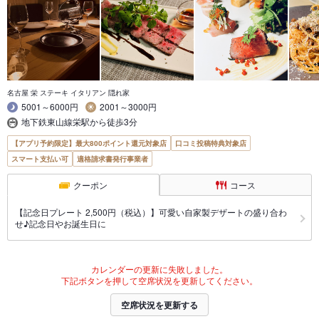
名古屋 栄 ステーキ イタリアン 隠れ家
5001～6000円
2001～3000円
地下鉄東山線栄駅から徒歩3分
【アプリ予約限定】最大800ポイント還元対象店
口コミ投稿特典対象店
スマート支払い可
適格請求書発行事業者
クーポン
コース
【記念日プレート 2,500円（税込）】可愛い自家製デザートの盛り合わ
せ♪記念日やお誕生日に
カレンダーの更新に失敗しました。
下記ボタンを押して空席状況を更新してください。
空席状況を更新する