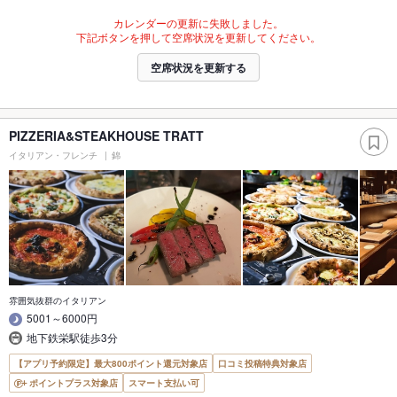
カレンダーの更新に失敗しました。
下記ボタンを押して空席状況を更新してください。
空席状況を更新する
PIZZERIA&STEAKHOUSE TRATT
イタリアン・フレンチ
錦
雰囲気抜群のイタリアン
5001～6000円
地下鉄栄駅徒歩3分
【アプリ予約限定】最大800ポイント還元対象店
口コミ投稿特典対象店
ポイントプラス対象店
スマート支払い可