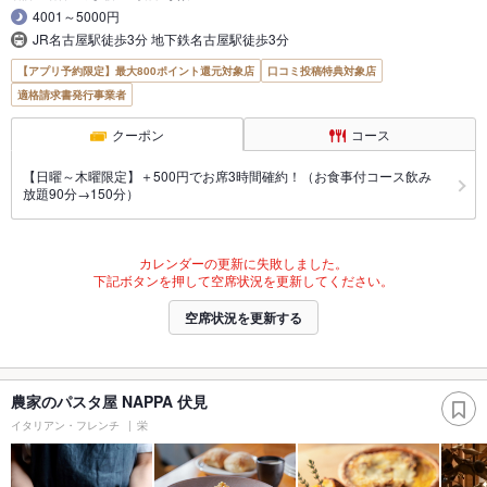
4001～5000円
JR名古屋駅徒歩3分 地下鉄名古屋駅徒歩3分
【アプリ予約限定】最大800ポイント還元対象店
口コミ投稿特典対象店
適格請求書発行事業者
クーポン
コース
【日曜～木曜限定】＋500円でお席3時間確約！（お食事付コース飲み
放題90分→150分）
カレンダーの更新に失敗しました。
下記ボタンを押して空席状況を更新してください。
空席状況を更新する
農家のパスタ屋 NAPPA 伏見
イタリアン・フレンチ
栄