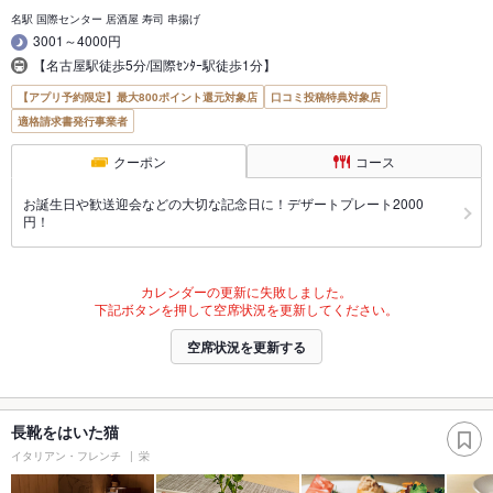
名駅 国際センター 居酒屋 寿司 串揚げ
3001～4000円
【名古屋駅徒歩5分/国際ｾﾝﾀｰ駅徒歩1分】
【アプリ予約限定】最大800ポイント還元対象店
口コミ投稿特典対象店
適格請求書発行事業者
クーポン
コース
お誕生日や歓送迎会などの大切な記念日に！デザートプレート2000
円！
カレンダーの更新に失敗しました。
下記ボタンを押して空席状況を更新してください。
空席状況を更新する
長靴をはいた猫
イタリアン・フレンチ
栄