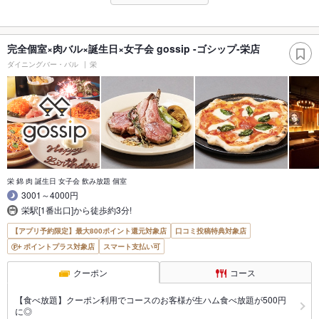
完全個室×肉バル×誕生日×女子会 gossip -ゴシップ-栄店
ダイニングバー・バル
栄
栄 錦 肉 誕生日 女子会 飲み放題 個室
3001～4000円
栄駅[1番出口]から徒歩約3分!
【アプリ予約限定】最大800ポイント還元対象店
口コミ投稿特典対象店
ポイントプラス対象店
スマート支払い可
クーポン
コース
【食べ放題】クーポン利用でコースのお客様が生ハム食べ放題が500円
に◎