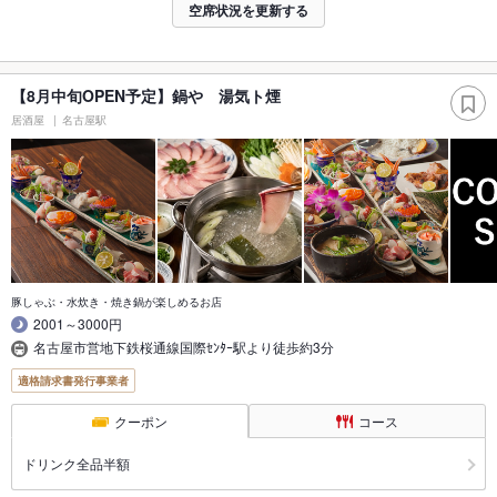
空席状況を更新する
【8月中旬OPEN予定】鍋や 湯気ト煙
居酒屋
名古屋駅
豚しゃぶ・水炊き・焼き鍋が楽しめるお店
2001～3000円
名古屋市営地下鉄桜通線国際ｾﾝﾀｰ駅より徒歩約3分
適格請求書発行事業者
クーポン
コース
ドリンク全品半額