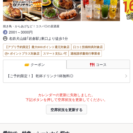
焼き鳥・からあげなど！コスパ◎の居酒屋
2001～3000円
名鉄犬山線｢岩倉駅｣東口より徒歩1分
【アプリ予約限定】最大800ポイント還元対象店
口コミ投稿特典対象店
ポイントプラス対象店
スマート支払い可
適格請求書発行事業者
クーポン
コース
【ご予約限定！】 乾杯ドリンク1杯無料◎
カレンダーの更新に失敗しました。
下記ボタンを押して空席状況を更新してください。
空席状況を更新する