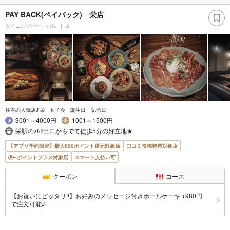
PAY BACK(ペイバック) 栄店
ダイニングバー・バル
栄
住吉の人気店♪栄 女子会 誕生日 記念日
3001～4000円
1001～1500円
栄駅のﾒﾙｻ出口からでて徒歩5分の好立地★
【アプリ予約限定】最大800ポイント還元対象店
口コミ投稿特典対象店
ポイントプラス対象店
スマート支払い可
クーポン
コース
【お祝いにピッタリ!!】お好みのメッセージ付きホールケーキ +980円
で注文可能♪