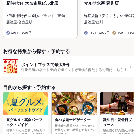
新時代44 大名古屋ビル北店
マルサ水産 豊川店
<伝串 新時代>の姉妹ブランド『新時…
鮮度抜群！安くてうまい海鮮
居酒屋/名古屋駅
居酒屋/豊川
2001～3000円
1501～2000円
1001～150
お得な特集から探す・予約する
ポイントプラスで最大8倍
対象日時のネット予約でポイントが最大8倍たまるお店はこちら！
目的から探す・予約する
夏グルメ・宴会パーフ
食べ放題ナビゲーター
誕生日・記念日プ
ェクトガイド
ュース
焼肉食べ放題やスイーツ食べ
放題など食べ放題お店探しの
幹事さんのお店探しを強力サ
誕生日や記念日のお祝