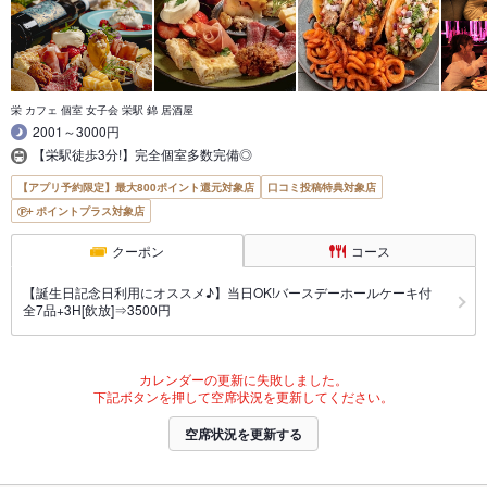
栄 カフェ 個室 女子会 栄駅 錦 居酒屋
2001～3000円
【栄駅徒歩3分!】完全個室多数完備◎
【アプリ予約限定】最大800ポイント還元対象店
口コミ投稿特典対象店
ポイントプラス対象店
クーポン
コース
【誕生日記念日利用にオススメ♪】当日OK!バースデーホールケーキ付
全7品+3H[飲放]⇒3500円
カレンダーの更新に失敗しました。
下記ボタンを押して空席状況を更新してください。
空席状況を更新する