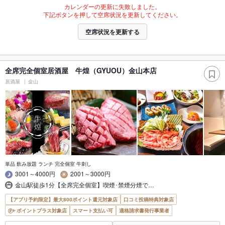
カレンダーの更新に失敗しました。
下記ボタンを押して空席状況を更新してください。
空席状況を更新する
全席完全個室居酒屋 牛煌（GYUOU）金山本店
居酒屋
金山
単品 飲み放題 ランチ 完全個室 牛刺し
3001～4000円
2001～3000円
金山駅徒歩1分【全席完全個室】喫煙･禁煙分煙で…
【アプリ予約限定】最大800ポイント還元対象店
口コミ投稿特典対象店
ポイントプラス対象店
スマート支払い可
適格請求書発行事業者