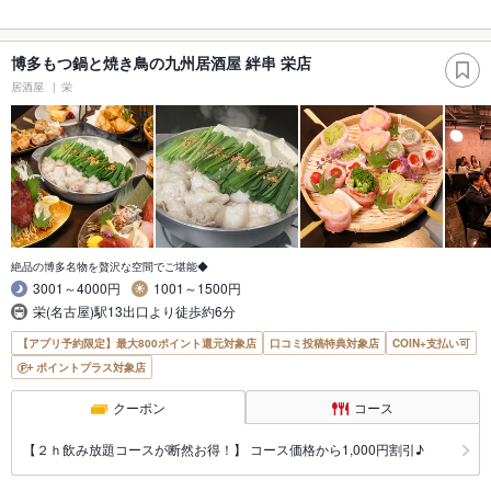
博多もつ鍋と焼き鳥の九州居酒屋 絆串 栄店
居酒屋
栄
絶品の博多名物を贅沢な空間でご堪能◆
3001～4000円
1001～1500円
栄(名古屋)駅13出口より徒歩約6分
【アプリ予約限定】最大800ポイント還元対象店
口コミ投稿特典対象店
COIN+支払い可
ポイントプラス対象店
クーポン
コース
【２ｈ飲み放題コースが断然お得！】 コース価格から1,000円割引♪