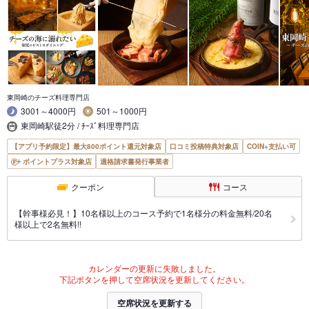
東岡崎のチーズ料理専門店
3001～4000円
501～1000円
東岡崎駅徒2分 / ﾁｰｽﾞ料理専門店
【アプリ予約限定】最大800ポイント還元対象店
口コミ投稿特典対象店
COIN+支払い可
ポイントプラス対象店
適格請求書発行事業者
クーポン
コース
【幹事様必見！】10名様以上のコース予約で1名様分の料金無料/20名
様以上で2名無料!!
カレンダーの更新に失敗しました。
下記ボタンを押して空席状況を更新してください。
空席状況を更新する