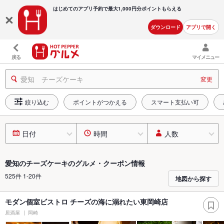
はじめてのアプリ予約で最大
1,000円分ポイントもらえる
ダウンロード
アプリで開く
戻る
マイメニュー
愛知 チーズケーキ
変更
絞り込む
ポイントがつかえる
スマート支払い可
日付
時間
人数
愛知のチーズケーキのグルメ・クーポン情報
525件 1-20件
地図から探す
モダン個室ビストロ チーズの海に溺れたい東岡崎店
居酒屋
岡崎