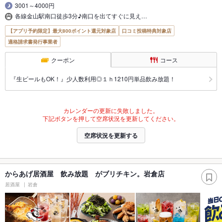
3001～4000円
各線金山駅南口徒歩3分♪南口を出てすぐに見え…
【アプリ予約限定】最大800ポイント還元対象店
口コミ投稿特典対象店
適格請求書発行事業者
クーポン
コース
『生ビールもOK！』少人数利用◎１ｈ1210円単品飲み放題！
カレンダーの更新に失敗しました。
下記ボタンを押して空席状況を更新してください。
空席状況を更新する
からあげ居酒屋 飲み放題 がブリチキン。岩倉店
居酒屋
岩倉