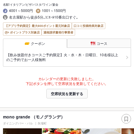
名駅/イタリアン/ピザ/パスタ/ワイン/宴会
4001～5000円
1001～1500円
名古屋駅から徒歩5分｡ﾕﾆﾓｰﾙ10番出口すぐ｡
【アプリ予約限定】最大800ポイント還元対象店
口コミ投稿特典対象店
ポイントプラス対象店
適格請求書発行事業者
クーポン
コース
【飲み放題付きコースご予約限定】火・水・木・日曜日、10名様以上
のご予約でお一人様無料
カレンダーの更新に失敗しました。
下記ボタンを押して空席状況を更新してください。
空席状況を更新する
mono grande （モノグランデ）
ダイニングバー・バル
矢場町