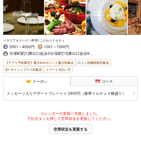
イタリア＆スペイン料理×こだわりドルチェ
3001～4000円
1001～1500円
矢場町駅[1]番出口徒歩2分/栄駅[13]番出口徒歩8…
【アプリ予約限定】最大800ポイント還元対象店
口コミ投稿特典対象店
ポイントプラス対象店
スマート支払い可
クーポン
コース
メッセージ入りデザートプレート☆ 2400円（豪華ドルチェ３種盛り）
カレンダーの更新に失敗しました。
下記ボタンを押して空席状況を更新してください。
空席状況を更新する