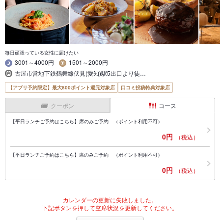
毎日頑張っている女性に届けたい
3001～4000円
1501～2000円
古屋市営地下鉄鶴舞線伏見(愛知)駅5出口より徒…
【アプリ予約限定】最大800ポイント還元対象店
口コミ投稿特典対象店
クーポン
コース
【平日ランチご予約はこちら】席のみご予約 （ポイント利用不可）
0円
（税込）
【平日ランチご予約はこちら】席のみご予約 （ポイント利用不可）
0円
（税込）
カレンダーの更新に失敗しました。
下記ボタンを押して空席状況を更新してください。