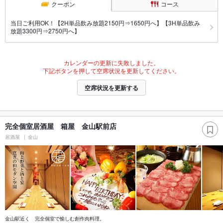
クーポン
コース
当日ご利用OK！【2H単品飲み放題2150円⇒1650円へ】【3H単品飲み
放題3300円⇒2750円へ】
カレンダーの更新に失敗しました。
下記ボタンを押して空席状況を更新してください。
空席状況を更新する
完全個室居酒屋 箱屋 金山駅前店
居酒屋
金山
金山駅近く 完全個室で愉しむ創作肉料理。