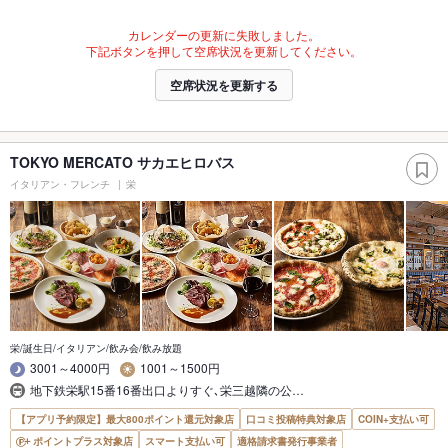
カレンダーの更新に失敗しました。
下記ボタンを押して空席状況を更新してください。
空席状況を更新する
TOKYO MERCATO サカエヒロバス
イタリアン・フレンチ
栄
栄/誕生日/イタリアン/飲み会/飲み放題
3001～4000円
1001～1500円
地下鉄栄駅15番16番出口よりすぐ､栄三越隣の公…
【アプリ予約限定】最大800ポイント還元対象店
口コミ投稿特典対象店
COIN+支払い可
ポイントプラス対象店
スマート支払い可
適格請求書発行事業者