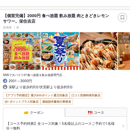
【個室完備】2000円 食べ放題 飲み放題 肉ときどきレモン
サワー。栄住吉店
居酒屋
栄
SNSで大バズリ中!食べ放題＆飲み放題専門店
2001～3000円
栄駅より徒歩約5分/伏見駅より徒歩約5分
【アプリ予約限定】最大800ポイント還元対象店
口コミ投稿特典対象店
ポイントプラス対象店
適格請求書発行事業者
クーポン
コース
【コース予約特典】全コース対象！5名様以上のコースご予約で1名様
分⇒無料