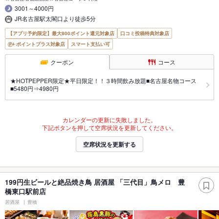
3001～4000円
JR名古屋駅太閣口より徒歩5分
【アプリ予約限定】最大800ポイント還元対象店
口コミ投稿特典対象店
ポイントプラス対象店
スマート支払い可
クーポン
コース
★HOTPEPPER限定★平日限定！！３時間飲み放題■名古屋名物コース
■5480円⇒4980円
カレンダーの更新に失敗しました。
下記ボタンを押して空席状況を更新してください。
空席状況を更新する
199円生ビールと絶品焼き鳥 居酒屋 「三代目」鳥メロ 豊
橋東口駅前店
居酒屋
豊橋