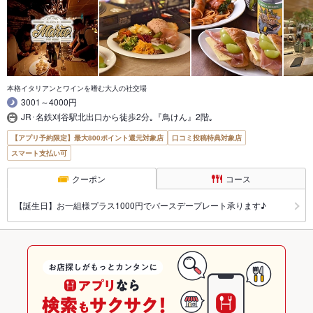
本格イタリアンとワインを嗜む大人の社交場
3001～4000円
JR･名鉄刈谷駅北出口から徒歩2分｡『鳥けん』2階｡
【アプリ予約限定】最大800ポイント還元対象店
口コミ投稿特典対象店
スマート支払い可
クーポン
コース
【誕生日】お一組様プラス1000円でバースデープレート承ります♪