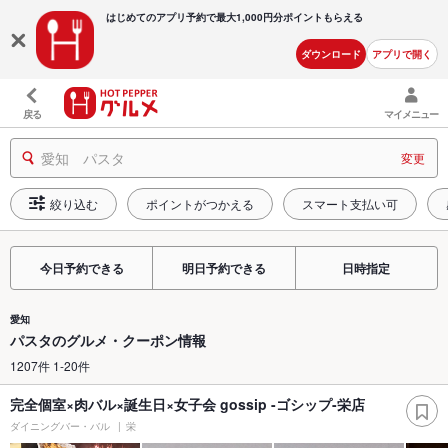
はじめてのアプリ予約で最大
1,000円分ポイントもらえる
ダウンロード
アプリで開く
戻る
マイメニュー
愛知 パスタ
変更
絞り込む
ポイントがつかえる
スマート支払い可
今日予約できる
明日予約できる
日時指定
愛知
パスタのグルメ・クーポン情報
1207件 1-20件
完全個室×肉バル×誕生日×女子会 gossip -ゴシップ-栄店
ダイニングバー・バル
栄