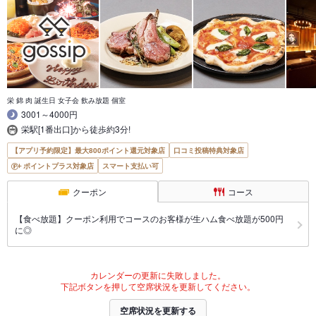
栄 錦 肉 誕生日 女子会 飲み放題 個室
3001～4000円
栄駅[1番出口]から徒歩約3分!
【アプリ予約限定】最大800ポイント還元対象店
口コミ投稿特典対象店
ポイントプラス対象店
スマート支払い可
クーポン
コース
【食べ放題】クーポン利用でコースのお客様が生ハム食べ放題が500円
に◎
カレンダーの更新に失敗しました。
下記ボタンを押して空席状況を更新してください。
空席状況を更新する