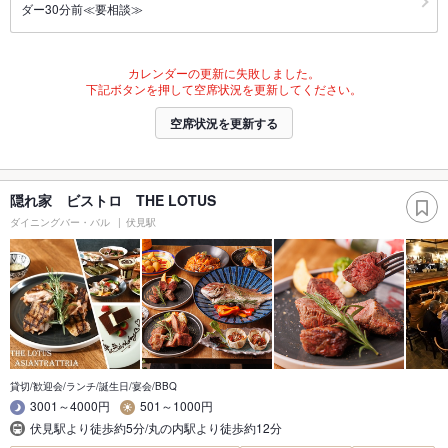
ダー30分前≪要相談≫
カレンダーの更新に失敗しました。
下記ボタンを押して空席状況を更新してください。
空席状況を更新する
隠れ家 ビストロ THE LOTUS
ダイニングバー・バル
伏見駅
貸切/歓迎会/ランチ/誕生日/宴会/BBQ
3001～4000円
501～1000円
伏見駅より徒歩約5分/丸の内駅より徒歩約12分