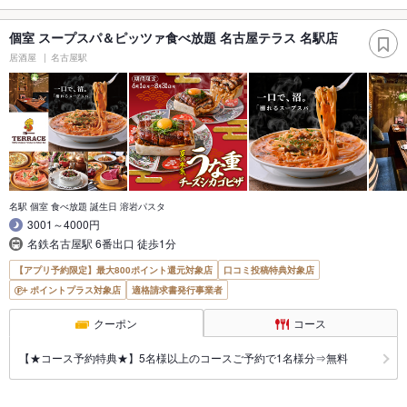
個室 スープスパ＆ピッツァ食べ放題 名古屋テラス 名駅店
居酒屋
名古屋駅
名駅 個室 食べ放題 誕生日 溶岩パスタ
3001～4000円
名鉄名古屋駅 6番出口 徒歩1分
【アプリ予約限定】最大800ポイント還元対象店
口コミ投稿特典対象店
ポイントプラス対象店
適格請求書発行事業者
クーポン
コース
【★コース予約特典★】5名様以上のコースご予約で1名様分⇒無料