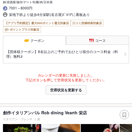
錦/居酒屋/接待/デート/牡蠣/肉/日本酒
7001～8000円
栄地下鉄より徒歩4分栄駅(名古屋)ﾋﾞﾙ1Fに看板あり
【アプリ予約限定】最大800ポイント還元対象店
口コミ投稿特典対象店
ポイントプラス対象店
クーポン
コース
【団体様クーポン】8名以上のご予約でおひとり様分のコース料金（料
理）無料♪
カレンダーの更新に失敗しました。
下記ボタンを押して空席状況を更新してください。
空席状況を更新する
創作イタリアンバル Rob dining Vearth 栄店
イタリアン・フレンチ
栄