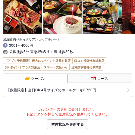
居酒屋 肉バル イタリアン カップルシート
3001～4000円
栄駅徒歩5分 東急ﾎﾃﾙのすぐ裏 徒歩30秒｡
【アプリ予約限定】最大800ポイント還元対象店
口コミ投稿特典対象店
ポイントプラス対象店
スマート支払い可
適格請求書発行事業者
クーポン
コース
【数量限定】当日OK 4号サイズのホールケーキ2,750円
カレンダーの更新に失敗しました。
下記ボタンを押して空席状況を更新してください。
空席状況を更新する