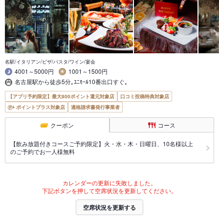
名駅/イタリアン/ピザ/パスタ/ワイン/宴会
4001～5000円
1001～1500円
名古屋駅から徒歩5分｡ﾕﾆﾓｰﾙ10番出口すぐ｡
【アプリ予約限定】最大800ポイント還元対象店
口コミ投稿特典対象店
ポイントプラス対象店
適格請求書発行事業者
クーポン
コース
【飲み放題付きコースご予約限定】火・水・木・日曜日、10名様以上
のご予約でお一人様無料
カレンダーの更新に失敗しました。
下記ボタンを押して空席状況を更新してください。
空席状況を更新する