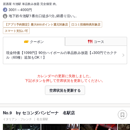
居酒屋 今池駅 単品飲み放題 完全個室 肉。
3001～4000円
地下鉄今池駅1番出口徒歩1分｡錦通り沿い｡,
【アプリ予約限定】最大800ポイント還元対象店
口コミ投稿特典対象店
スマート支払い可
クーポン
コース
現金特価【1099円】90分ハイボールの単品飲み放題【+300円でカクテ
ル（60種）追加もOK！】
カレンダーの更新に失敗しました。
下記ボタンを押して空席状況を更新してください。
空席状況を更新する
No.9 by セコンダバンビーナ 名駅店
イタリアン・フレンチ
名古屋駅