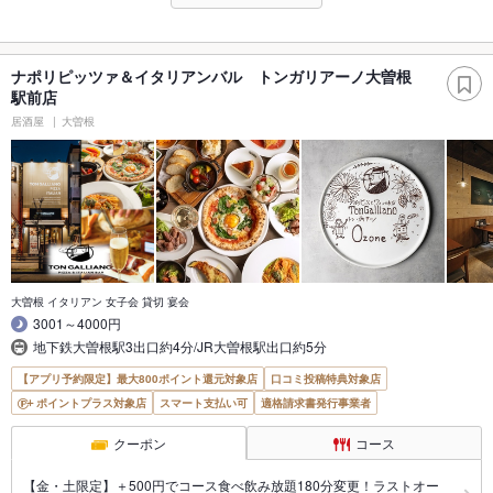
ナポリピッツァ＆イタリアンバル トンガリアーノ大曽根
駅前店
居酒屋
大曽根
大曽根 イタリアン 女子会 貸切 宴会
3001～4000円
地下鉄大曽根駅3出口約4分/JR大曽根駅出口約5分
【アプリ予約限定】最大800ポイント還元対象店
口コミ投稿特典対象店
ポイントプラス対象店
スマート支払い可
適格請求書発行事業者
クーポン
コース
【金・土限定】＋500円でコース食べ飲み放題180分変更！ラストオー