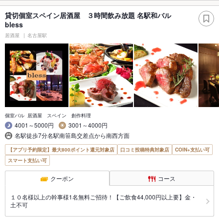
貸切個室スペイン居酒屋 ３時間飲み放題 名駅和バル
bless
居酒屋
名古屋駅
個室バル 居酒屋 スペイン 創作料理
4001～5000円
3001～4000円
名駅徒歩7分名駅南笹島交差点から南西方面
【アプリ予約限定】最大800ポイント還元対象店
口コミ投稿特典対象店
COIN+支払い可
スマート支払い可
クーポン
コース
１０名様以上の幹事様1名無料ご招待！【ご飲食44,000円以上要】金・
土不可