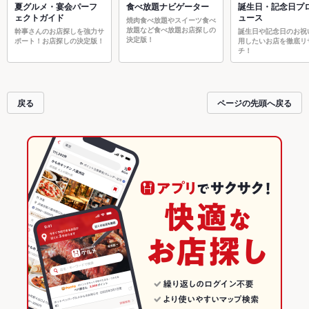
夏グルメ・宴会パーフ
食べ放題ナビゲーター
誕生日・記念日プ
ェクトガイド
ュース
焼肉食べ放題やスイーツ食べ
放題など食べ放題お店探しの
幹事さんのお店探しを強力サ
誕生日や記念日のお祝
決定版！
ポート！お店探しの決定版！
用したいお店を徹底リ
チ！
戻る
ページの先頭へ戻る