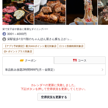
栄で女子会や宴会に最適なダイニングバー
3001～4000円
栄駅徒歩1分!1階のちゃんぽん屋さん横を上がっ…
【アプリ予約限定】最大800ポイント還元対象店
口コミ投稿特典対象店
ポイントプラス対象店
クーポン
コース
単品飲み放題2時間999円(月～金限定）
カレンダーの更新に失敗しました。
下記ボタンを押して空席状況を更新してください。
空席状況を更新する