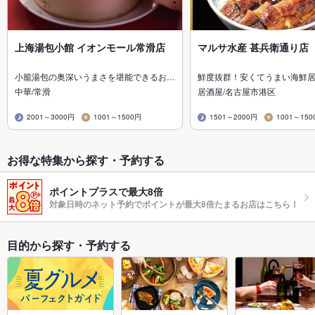
上海湯包小館 イオンモール常滑店
マルサ水産 甚兵衛通り店
小籠湯包の奥深いうまさを堪能できるお…
鮮度抜群！安くてうまい海鮮
中華/常滑
居酒屋/名古屋市港区
2001～3000円
1001～1500円
1501～2000円
1001～150
お得な特集から探す・予約する
ポイントプラスで最大8倍
対象日時のネット予約でポイントが最大8倍たまるお店はこちら！
目的から探す・予約する