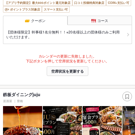
【アプリ予約限定】最大800ポイント還元対象店
口コミ投稿特典対象店
COIN+支払い可
ポイントプラス対象店
スマート支払い可
クーポン
コース
【団体様限定】幹事様1名分無料！！※20名様以上の団体様のみご利用
いただけます。
カレンダーの更新に失敗しました。
下記ボタンを押して空席状況を更新してください。
空席状況を更新する
鉄板ダイニングjuju
居酒屋
豊橋