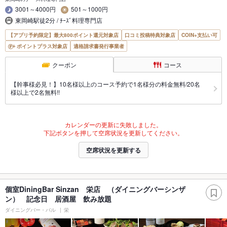
3001～4000円
501～1000円
東岡崎駅徒2分 / ﾁｰｽﾞ料理専門店
【アプリ予約限定】最大800ポイント還元対象店
口コミ投稿特典対象店
COIN+支払い可
ポイントプラス対象店
適格請求書発行事業者
クーポン
コース
【幹事様必見！】10名様以上のコース予約で1名様分の料金無料/20名
様以上で2名無料!!
カレンダーの更新に失敗しました。
下記ボタンを押して空席状況を更新してください。
空席状況を更新する
個室DiningBar Sinzan 栄店 （ダイニングバーシンザ
ン） 記念日 居酒屋 飲み放題
ダイニングバー・バル
栄