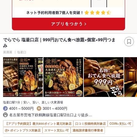
でらでら 塩釜口店｜999円おでん食べ放題×個室×99円つま
み
居酒屋
塩釜口
塩釜口駅1分｜安い、旨い、楽しい大衆酒場
4001～5000円
3001～4000円
名古屋市営地下鉄鶴舞線塩釜口駅2出口より徒歩…
【アプリ予約限定】最大800ポイント還元対象店
口コミ投稿特典対象店
COIN+支払い可
ポイントプラス対象店
スマート支払い可
適格請求書発行事業者