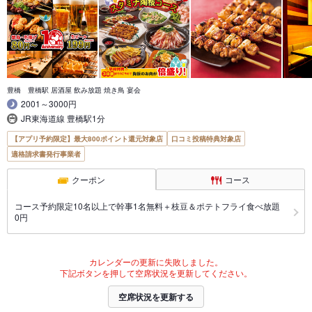
豊橋 豊橋駅 居酒屋 飲み放題 焼き鳥 宴会
2001～3000円
JR東海道線 豊橋駅1分
【アプリ予約限定】最大800ポイント還元対象店
口コミ投稿特典対象店
適格請求書発行事業者
クーポン
コース
コース予約限定10名以上で幹事1名無料＋枝豆＆ポテトフライ食べ放題
0円
カレンダーの更新に失敗しました。
下記ボタンを押して空席状況を更新してください。
空席状況を更新する