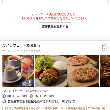
カレンダーの更新に失敗しました。
下記ボタンを押して空席状況を更新してください。
空席状況を更新する
ウノカフェ くるまみち
カフェ・スイーツ
名古屋市東区
ハンバーグとカクテルの新感覚カフェ&バー
3001～4000円
1501～2000円
名古屋市営地下鉄桜通線車道駅1出口より徒歩約7分
【アプリ予約限定】最大800ポイント還元対象店
口コミ投稿特典対象店
COIN+支払い可