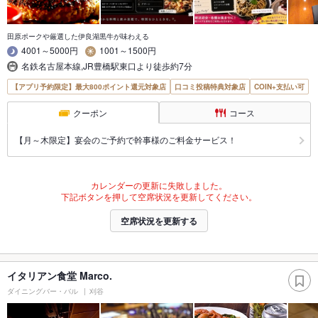
田原ポークや厳選した伊良湖黒牛が味わえる
4001～5000円
1001～1500円
名鉄名古屋本線,JR豊橋駅東口より徒歩約7分
【アプリ予約限定】最大800ポイント還元対象店
口コミ投稿特典対象店
COIN+支払い可
クーポン
コース
【月～木限定】宴会のご予約で幹事様のご料金サービス！
カレンダーの更新に失敗しました。
下記ボタンを押して空席状況を更新してください。
空席状況を更新する
イタリアン食堂 Marco.
ダイニングバー・バル
刈谷