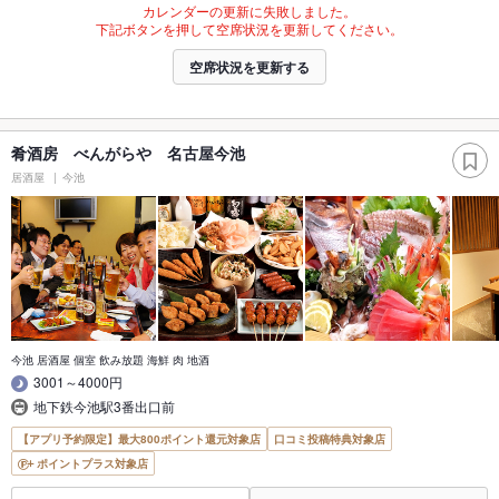
カレンダーの更新に失敗しました。
下記ボタンを押して空席状況を更新してください。
空席状況を更新する
肴酒房 べんがらや 名古屋今池
居酒屋
今池
今池 居酒屋 個室 飲み放題 海鮮 肉 地酒
3001～4000円
地下鉄今池駅3番出口前
【アプリ予約限定】最大800ポイント還元対象店
口コミ投稿特典対象店
ポイントプラス対象店