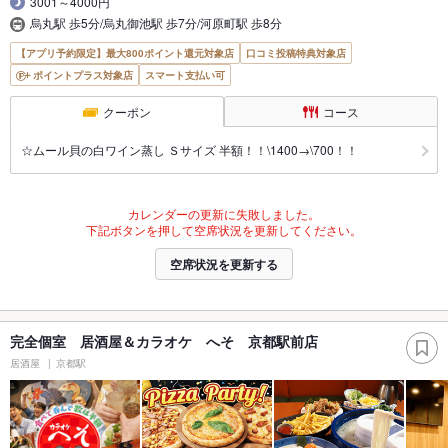
3001～4000円
烏丸駅 歩5分/烏丸御池駅 歩7分/河原町駅 歩8分
【アプリ予約限定】最大800ポイント還元対象店
口コミ投稿特典対象店
ポイントプラス対象店
スマート支払い可
クーポン
コース
☆ムール貝の白ワイン蒸し Ｓサイズ 半額！！\1400→\700！！
カレンダーの更新に失敗しました。
下記ボタンを押して空席状況を更新してください。
空席状況を更新する
完全個室 居酒屋＆カラオケ へそ 京都駅前店
居酒屋
京都駅