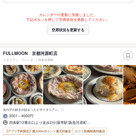
カレンダーの更新に失敗しました。
下記ボタンを押して空席状況を更新してください。
空席状況を更新する
FULLMOON 京都河原町店
イタリアン・フレンチ
四条河原町
女の子の好きが詰まったピザイタリアン。〇
3001～4000円
四条駅12番出口より徒歩2分(最寄駅:阪急河原町…
【アプリ予約限定】最大800ポイント還元対象店
口コミ投稿特典対象店