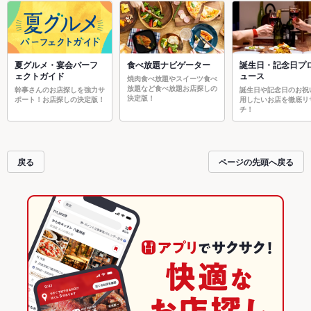
夏グルメ・宴会パーフ
食べ放題ナビゲーター
誕生日・記念日プ
ェクトガイド
ュース
焼肉食べ放題やスイーツ食べ
放題など食べ放題お店探しの
幹事さんのお店探しを強力サ
誕生日や記念日のお祝
決定版！
ポート！お店探しの決定版！
用したいお店を徹底リ
チ！
戻る
ページの先頭へ戻る