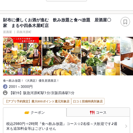
財布に優しくお酒が進む 飲み放題と食べ放題 居酒屋〇
家 まるや四条木屋町店
居酒屋
四条河原町
食べ飲み放題！《大満足》優良居酒屋店！
2001～3000円
【駅ﾁｶ】阪急河原町駅1分/京阪四条駅1分
【アプリ予約限定】最大800ポイント還元対象店
口コミ投稿特典対象店
クーポン
コース
税込2980円⇒2時間『食べ飲み放題』コース☆2名様～大歓迎です♪週
末も追加料金等はございません