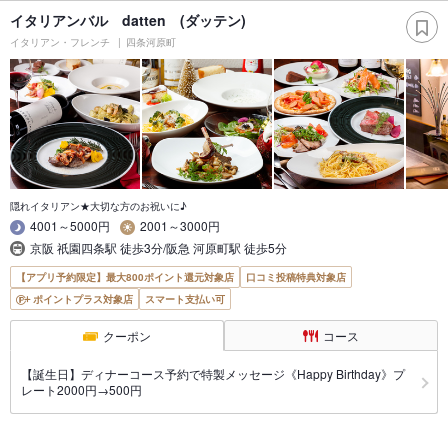
イタリアンバル datten (ダッテン)
イタリアン・フレンチ
四条河原町
隠れイタリアン★大切な方のお祝いに♪
4001～5000円
2001～3000円
京阪 祇園四条駅 徒歩3分/阪急 河原町駅 徒歩5分
【アプリ予約限定】最大800ポイント還元対象店
口コミ投稿特典対象店
ポイントプラス対象店
スマート支払い可
クーポン
コース
【誕生日】ディナーコース予約で特製メッセージ《Happy Birthday》プ
レート2000円→500円