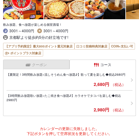
飲み放題、食べ放題が楽しめる個室酒場！
3001～4000円
3001～4000円
京都駅より徒歩約5分の好立地です!
【アプリ予約限定】最大800ポイント還元対象店
口コミ投稿特典対象店
COIN+支払い可
ポイントプラス対象店
クーポン
コース
【夏限定！3時間飲み放題×流しそうめん食べ放題♪】歌って夏を楽しむ◆税込2680円
2,680円
（税込）
【3時間飲み放題歌い放題×たこ焼き食べ放題♪】カラオケでタコパを楽しむ◆税込
2980円
2,980円
（税込）
カレンダーの更新に失敗しました。
下記ボタンを押して空席状況を更新してください。