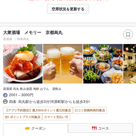
空席状況を更新する
大衆酒場 メモリー 京都烏丸
居酒屋
四条烏丸
居酒屋 烏丸 飲み放題 海鮮 おでん 昼飲み
2001～3000円
四条･烏丸駅から徒歩3分!河原町駅からも徒歩3分!
【アプリ予約限定】最大800ポイント還元対象店
口コミ投稿特典対象店
ポイントプラス対象店
スマート支払い可
クーポン
コース