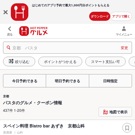
はじめてのアプリ予約で最大
1,000円分ポイントもらえる
ダウンロード
アプリで開く
戻る
マイメニュー
京都 パスタ
変更
絞り込む
ポイントがつかえる
スマート支払い可
今日予約できる
明日予約できる
日時指定
京都
パスタのグルメ・クーポン情報
437件 1-20件
地図で表示
スペイン料理 Bistro bar あずき 京都山科
居酒屋
山科