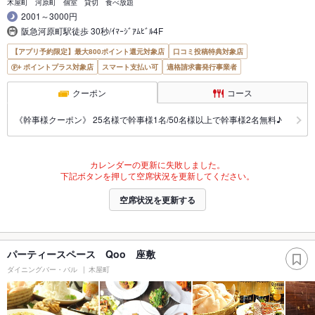
木屋町 河原町 個室 貸切 食べ放題
2001～3000円
阪急河原町駅徒歩 30秒/ｲﾏｰｼﾞｱﾑﾋﾞﾙ4F
【アプリ予約限定】最大800ポイント還元対象店
口コミ投稿特典対象店
ポイントプラス対象店
スマート支払い可
適格請求書発行事業者
クーポン
コース
《幹事様クーポン》 25名様で幹事様1名/50名様以上で幹事様2名無料♪
カレンダーの更新に失敗しました。
下記ボタンを押して空席状況を更新してください。
空席状況を更新する
パーティースペース Qoo 座敷
ダイニングバー・バル
木屋町