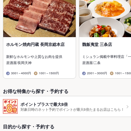
ホルモン焼肉円蔵 長岡京総本店
魏飯夷堂 三条店
新鮮なホルモンや上質なお肉を提供
ミシュラン掲載中華料理店「
居酒屋/長岡天神
居酒屋/二条
3001～4000円
1001～1500円
2001～3000円
1001～150
お得な特集から探す・予約する
ポイントプラスで最大8倍
対象日時のネット予約でポイントが最大8倍たまるお店はこちら！
目的から探す・予約する