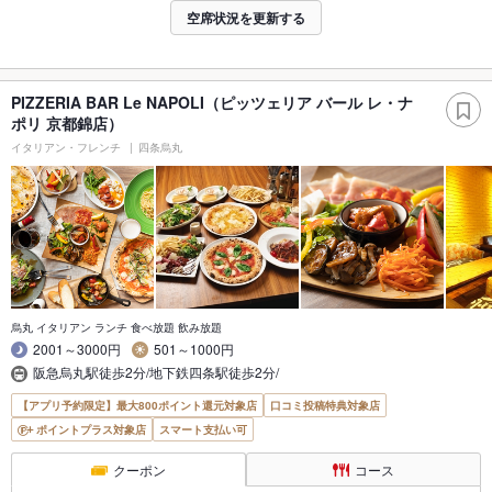
空席状況を更新する
PIZZERIA BAR Le NAPOLI（ピッツェリア バール レ・ナ
ポリ 京都錦店）
イタリアン・フレンチ
四条烏丸
烏丸 イタリアン ランチ 食べ放題 飲み放題
2001～3000円
501～1000円
阪急烏丸駅徒歩2分/地下鉄四条駅徒歩2分/
【アプリ予約限定】最大800ポイント還元対象店
口コミ投稿特典対象店
ポイントプラス対象店
スマート支払い可
クーポン
コース