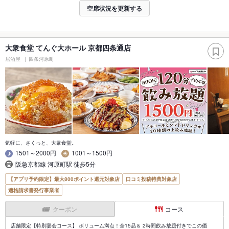
空席状況を更新する
大衆食堂 てんぐ大ホール 京都四条通店
居酒屋
四条河原町
気軽に、さくっと、大衆食堂。
1501～2000円
1001～1500円
阪急京都線 河原町駅 徒歩5分
【アプリ予約限定】最大800ポイント還元対象店
口コミ投稿特典対象店
適格請求書発行事業者
クーポン
コース
店舗限定【特別宴会コース】 ボリューム満点！全15品＆ 2時間飲み放題付きでこの価