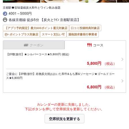
京都駅◆旨味凝縮炭火和牛とワイン飲み放題
4001～5000円
各線京都線 徒歩5分 【炭火とﾜｲﾝ 京都駅前店】
【アプリ予約限定】最大800ポイント還元対象店
口コミ投稿特典対象店
ポイントプラス対象店
スマート支払い可
適格請求書発行事業者
クーポン
コース
【2H飲放付】★シルバーコース★5,800円 (税込)
5,800円
（税込）
ご宴会に【3H飲放付】名物炭火焼おおいた和牛&もち豚&ソーセージ★ゴールドコー
ス★6,800円
6,800円
（税込）
カレンダーの更新に失敗しました。
下記ボタンを押して空席状況を更新してください。
空席状況を更新する