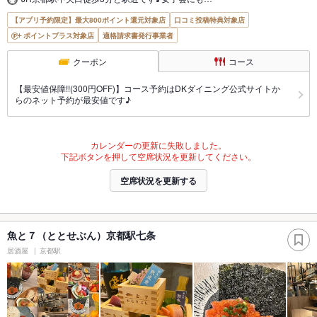
【アプリ予約限定】最大800ポイント還元対象店
口コミ投稿特典対象店
ポイントプラス対象店
適格請求書発行事業者
クーポン
コース
【最安値保障!!(300円OFF)】コース予約はDKダイニング公式サイトか
らのネット予約が最安値です♪
カレンダーの更新に失敗しました。
下記ボタンを押して空席状況を更新してください。
空席状況を更新する
魚と７（ととせぶん）京都駅七条
居酒屋
京都駅