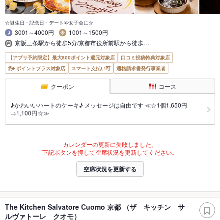
☆誕生日・記念日・デートや女子会に☆
3001～4000円
1001～1500円
京阪三条駅から徒歩5分/京都市役所前駅から徒歩…
【アプリ予約限定】最大800ポイント還元対象店
口コミ投稿特典対象店
ポイントプラス対象店
スマート支払い可
適格請求書発行事業者
クーポン
コース
♪かわいいハートのケーキ♪ メッセージは自由です ≪☆1個1,650円
→1,100円☆≫
カレンダーの更新に失敗しました。
下記ボタンを押して空席状況を更新してください。
空席状況を更新する
The Kitchen Salvatore Cuomo 京都 （ザ キッチン サ
ルヴァトーレ クオモ）