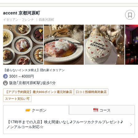
accent 京都河原町
イタリアン・フレンチ
四条河原町
【盛らないインスタ映え】隠れ家イタリアン
3001～4000円
阪急｢京都河原町駅｣徒歩1分
【アプリ予約限定】最大800ポイント還元対象店
口コミ投稿特典対象店
スマート支払い可
クーポン
コース
【17時半までの入店】映え間違いなし♪フルーツカクテルプレゼント♪
ノンアルコール対応☆