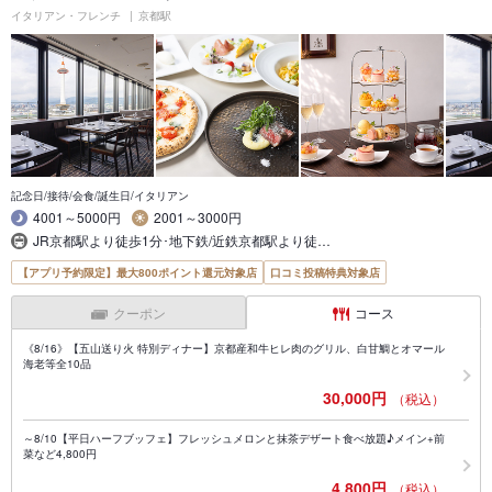
イタリアン・フレンチ
京都駅
記念日/接待/会食/誕生日/イタリアン
4001～5000円
2001～3000円
JR京都駅より徒歩1分･地下鉄/近鉄京都駅より徒…
【アプリ予約限定】最大800ポイント還元対象店
口コミ投稿特典対象店
クーポン
コース
《8/16》【五山送り火 特別ディナー】京都産和牛ヒレ肉のグリル、白甘鯛とオマール
海老等全10品
30,000円
（税込）
～8/10【平日ハーフブッフェ】フレッシュメロンと抹茶デザート食べ放題♪メイン+前
菜など4,800円
4,800円
（税込）