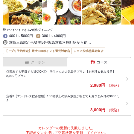
皆でワイワイできる♪創作ダイニング
4001～5000円
3001～4000円
京阪三条駅から徒歩5分/阪急京都河原町駅から徒…
【アプリ予約限定】最大800ポイント還元対象店
口コミ投稿特典対象店
クーポン
コース
◎週末でも平日でも貸切OK◎ 学生さん大人気貸切プラン【お料理＆飲み放題】
2,980円プラン
2,980円
（税込）
定番!!【エンドレス飲み放題】100種以上の飲み放題が朝まで★おつまみ付の3000円
♪
3,000円
（税込）
カレンダーの更新に失敗しました。
下記ボタンを押して空席状況を更新してください。