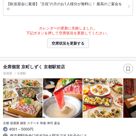
【歓送迎会に最適】 ”主役”の方のお1人様分が無料に！ 最高のご宴会を
☆
カレンダーの更新に失敗しました。
下記ボタンを押して空席状況を更新してください。
空席状況を更新する
全席個室 京町しずく 京都駅前店
居酒屋
京都駅
京都 居酒屋 個室 ステーキ 和食 寿司 宴会
4001～5000円
JR京都駅中央口徒歩3分と駅近です♪女子会にも…