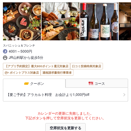
スパニッシュ＆フレンチ
4001～5000円
JR山科駅から徒歩5分
【アプリ予約限定】最大800ポイント還元対象店
口コミ投稿特典対象店
ポイントプラス対象店
適格請求書発行事業者
クーポン
コース
【要ご予約】アラカルト料理 お会計より1,000円off
カレンダーの更新に失敗しました。
下記ボタンを押して空席状況を更新してください。
空席状況を更新する