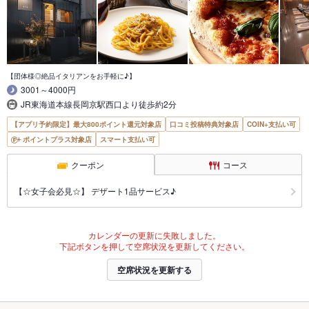
【団体様◎絶品イタリアンをお手軽に♪】
3001～4000円
JR東海道本線長岡京駅西口より徒歩約2分
【アプリ予約限定】最大800ポイント還元対象店
口コミ投稿特典対象店
COIN+支払い可
ポイントプラス対象店
スマート支払い可
クーポン
コース
【☆女子会必見☆】 デザート1品サービス♪
カレンダーの更新に失敗しました。
下記ボタンを押して空席状況を更新してください。
空席状況を更新する