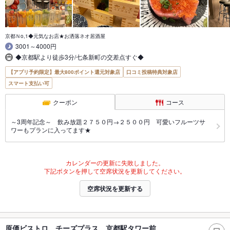
京都Ｎo,1◆元気なお店★お洒落ネオ居酒屋
3001～4000円
◆京都駅より徒歩3分/七条新町の交差点すぐ◆
【アプリ予約限定】最大800ポイント還元対象店
口コミ投稿特典対象店
スマート支払い可
クーポン
コース
～3周年記念～ 飲み放題２７５０円→２５００円 可愛いフルーツサ
ワーもプランに入ってます★
カレンダーの更新に失敗しました。
下記ボタンを押して空席状況を更新してください。
空席状況を更新する
原価ビストロ チーズプラス 京都駅タワー前