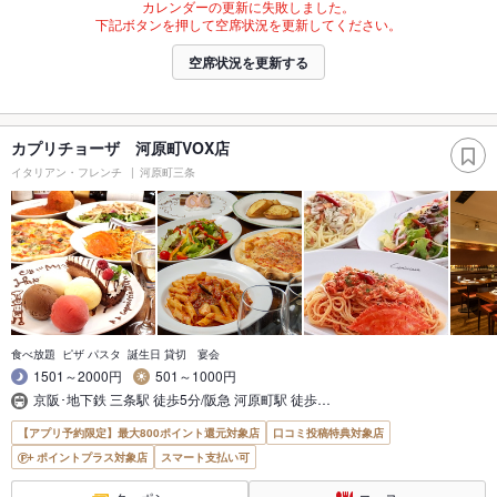
カレンダーの更新に失敗しました。
下記ボタンを押して空席状況を更新してください。
空席状況を更新する
カプリチョーザ 河原町VOX店
イタリアン・フレンチ
河原町三条
食べ放題 ピザ パスタ 誕生日 貸切 宴会
1501～2000円
501～1000円
京阪･地下鉄 三条駅 徒歩5分/阪急 河原町駅 徒歩…
【アプリ予約限定】最大800ポイント還元対象店
口コミ投稿特典対象店
ポイントプラス対象店
スマート支払い可