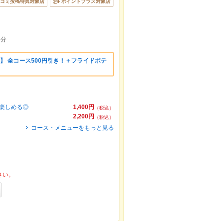
コミ投稿特典対象店
ポイントプラス対象店
5分
】 全コース500円引き！＋フライドポテ
が楽しめる◎
1,400円
（税込）
2,200円
（税込）
コース・メニューをもっと見る
さい。