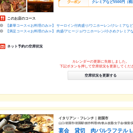
クレミアなど5500円（税
このお店のコース
【豪華コース≪お料理のみ≫】 サーロイン付肉盛り/ウニホーレン/クレミアなど5
【満足コース≪お料理のみ≫】 肉盛/アヒージョ/ウニホーレン/小さめクレミアな
ネット予約の空席状況
カレンダーの更新に失敗しました。
下記ボタンを押して空席状況を更新してくだ
空席状況を更新する
イタリアン・フレンチ｜岩国市
山口/岩国市/岩国駅/創作料理/肉/飲み放題/女子会/個室
宴会 貸切 肉バルラフテル Laug