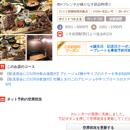
肉×フレンチが織りなす絶品料理☆
口コミ投稿特典対象店
COIN+支払い可
ポイ
ポイントつかえる
5001～6000円
1001～1500円
ＪＲ岩国駅西口より徒歩約2分
≪誕生日・記念日クーポン
ープレートを事前予約可能
このお店のコース
【歓送迎会に◎120分飲み放題付】アヒージョ2種や牛リブのステーキ等全8品60
【歓送迎会に◎120分飲放付】牡蠣ときのこのアヒージョや牛リブロースのステー
0円
ネット予約の空席状況
カレンダーの更新に失敗しました。
下記ボタンを押して空席状況を更新してくだ
空席状況を更新する