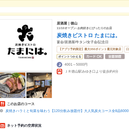
居酒屋｜徳山
11/10オープン♪お肉好きにぴったりのお店
炭焼きビストロ たまには。
宴会/居酒屋/牛タン/女子会/記念日
【アプリ予約限定】最大350ポイント還元対象店
口
ポイントつかえる
4001～5000円
ＪＲ徳山駅みゆき口より徒歩約4分
このお店のコース
炭焼きハラミと旬菜を味わう【120分飲み放題付】大人気炭火コース全8品6000
ネット予約の空席状況