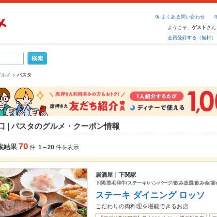
よくある問い合わせ
ようこそ、
さん
ゲスト
会員登録する（無料）
グルメ
パスタ
口 | パスタのグルメ・クーポン情報
70
索結果
件
1～20
件を表示
居酒屋｜下関駅
下関/黒毛和牛/ステーキ/ハンバーグ/飲み放題/飲み会/宴
ステーキ ダイニング ロッソ
こだわりの肉料理を堪能できるお店