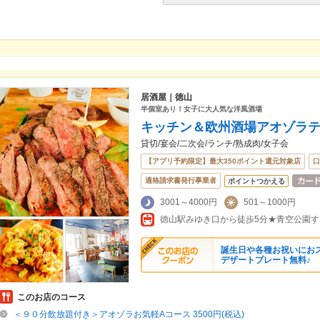
居酒屋｜徳山
半個室あり！女子に大人気な洋風酒場
キッチン＆欧州酒場アオゾラ
貸切/宴会/二次会/ランチ/熟成肉/女子会
【アプリ予約限定】最大350ポイント還元対象店
口
適格請求書発行事業者
ポイントつかえる
3001～4000円
501～1000円
徳山駅みゆき口から徒歩5分★青空公園す
誕生日や各種お祝いにお
デザートプレート無料♪
このお店のコース
＜９０分飲放題付き＞アオゾラお気軽Aコース 3500円(税込)