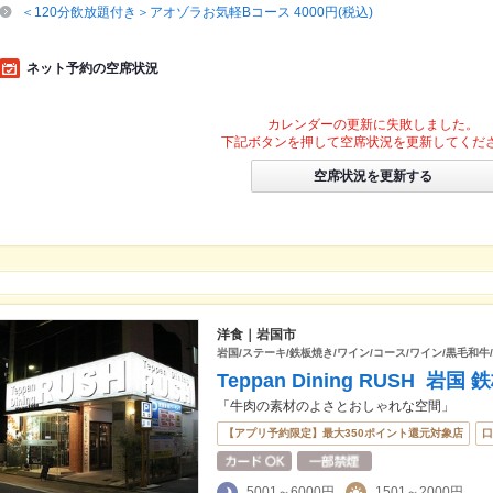
＜120分飲放題付き＞アオゾラお気軽Bコース 4000円(税込)
ネット予約の空席状況
カレンダーの更新に失敗しました。
下記ボタンを押して空席状況を更新してくだ
空席状況を更新する
洋食｜岩国市
岩国/ステーキ/鉄板焼き/ワイン/コース/ワイン/黒毛和牛
Teppan Dining RUSH 岩国
「牛肉の素材のよさとおしゃれな空間」
【アプリ予約限定】最大350ポイント還元対象店
口
5001～6000円
1501～2000円