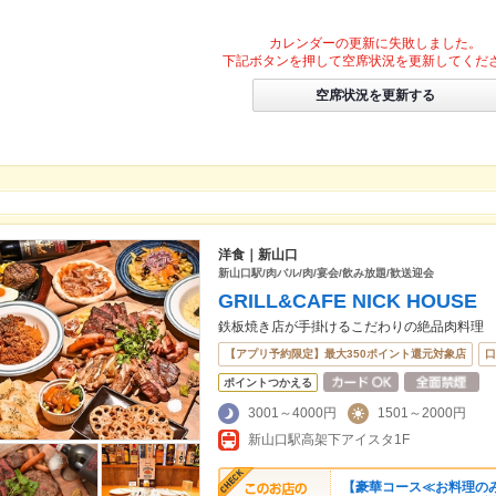
カレンダーの更新に失敗しました。
下記ボタンを押して空席状況を更新してくだ
空席状況を更新する
洋食｜新山口
新山口駅/肉バル/肉/宴会/飲み放題/歓送迎会
GRILL&CAFE NICK HOUSE
鉄板焼き店が手掛けるこだわりの絶品肉料理
【アプリ予約限定】最大350ポイント還元対象店
口
ポイントつかえる
3001～4000円
1501～2000円
新山口駅高架下アイスタ1F
【豪華コース≪お料理のみ