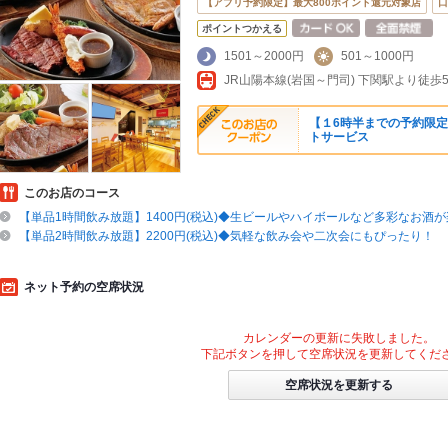
【アプリ予約限定】最大800ポイント還元対象店
口
ポイントつかえる
1501～2000円
501～1000円
JR山陽本線(岩国～門司) 下関駅より徒歩
【１6時半までの予約限定
トサービス
このお店のコース
【単品1時間飲み放題】1400円(税込)◆生ビールやハイボールなど多彩なお酒
【単品2時間飲み放題】2200円(税込)◆気軽な飲み会や二次会にもぴったり！
ネット予約の空席状況
カレンダーの更新に失敗しました。
下記ボタンを押して空席状況を更新してくだ
空席状況を更新する