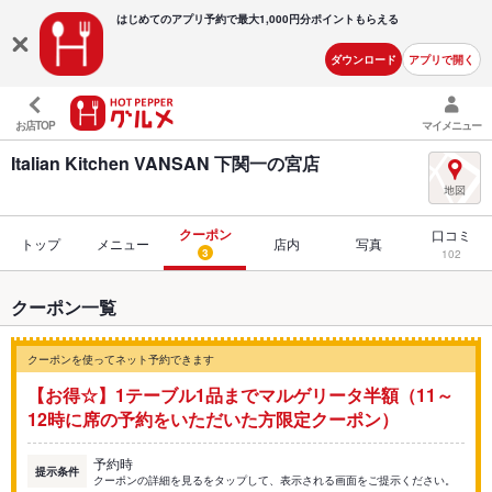
はじめてのアプリ予約で最大
1,000円分ポイントもらえる
ダウンロード
アプリで開く
お店TOP
マイメニュー
Italian Kitchen VANSAN 下関一の宮店
クーポン
口コミ
トップ
メニュー
店内
写真
3
102
クーポン一覧
クーポンを使ってネット予約できます
【お得☆】1テーブル1品までマルゲリータ半額（11～
12時に席の予約をいただいた方限定クーポン）
予約時
提示条件
クーポンの詳細を見るをタップして、表示される画面をご提示ください。