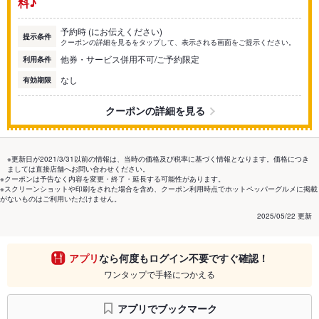
料♪
予約時 (にお伝えください)
提示条件
クーポンの詳細を見るをタップして、表示される画面をご提示ください。
他券・サービス併用不可/ご予約限定
利用条件
なし
有効期限
クーポンの詳細を見る
※更新日が2021/3/31以前の情報は、当時の価格及び税率に基づく情報となります。価格につき
ましては直接店舗へお問い合わせください。
※クーポンは予告なく内容を変更・終了・延長する可能性があります。
※スクリーンショットや印刷をされた場合を含め、クーポン利用時点でホットペッパーグルメに掲載
がないものはご利用いただけません。
2025/05/22 更新
アプリ
なら何度もログイン不要ですぐ確認！
ワンタップで手軽につかえる
アプリでブックマーク