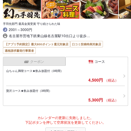
手羽先部門 最高金賞受賞 守り続けられた味
2001～3000円
名古屋市営地下鉄東山線名古屋駅10出口より徒歩…
【アプリ予約限定】最大800ポイント還元対象店
口コミ投稿特典対象店
適格請求書発行事業者
クーポン
コース
山ちゃん満喫コース★飲み放題付（3時間）
4,500円
（税込）
贅沢コース★飲み放題付（3時間）
5,300円
（税込）
カレンダーの更新に失敗しました。
下記ボタンを押して空席状況を更新してください。