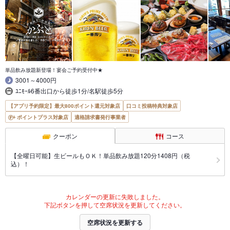
単品飲み放題新登場！宴会ご予約受付中★
3001～4000円
ﾕﾆﾓｰﾙ6番出口から徒歩1分/名駅徒歩5分
【アプリ予約限定】最大800ポイント還元対象店
口コミ投稿特典対象店
ポイントプラス対象店
適格請求書発行事業者
クーポン
コース
【全曜日可能】生ビールもＯＫ！単品飲み放題120分1408円（税
込）！
カレンダーの更新に失敗しました。
下記ボタンを押して空席状況を更新してください。
空席状況を更新する