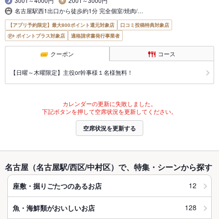
3001～4000円
2001～3000円
名古屋駅西1出口から徒歩約1分 完全個室/焼肉/…
【アプリ予約限定】最大800ポイント還元対象店
口コミ投稿特典対象店
ポイントプラス対象店
適格請求書発行事業者
クーポン
コース
【日曜～木曜限定】主役or幹事様１名様無料！
カレンダーの更新に失敗しました。
下記ボタンを押して空席状況を更新してください。
空席状況を更新する
名古屋（名古屋駅/西区/中村区）で、特集・シーンから探す
12
座敷・掘りごたつのあるお店
128
魚・海鮮類がおいしいお店