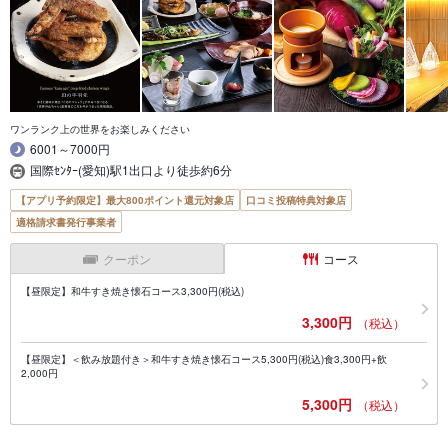
ワンランク上の世界をお楽しみください
6001～7000円
国際ｾﾝﾀｰ(愛知)駅1出口より徒歩約6分
【アプリ予約限定】最大800ポイント還元対象店
口コミ投稿特典対象店
適格請求書発行事業者
クーポン
コース
【昼限定】和牛すき焼き懐石コース3,300円(税込)
3,300円
（税込）
【昼限定】＜飲み放題付き＞和牛すき焼き懐石コース5,300円(税込)食3,300円+飲
2,000円
5,300円
（税込）