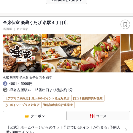
全席個室 楽蔵うたげ 名駅４丁目店
居酒屋
名古屋駅
名駅 居酒屋 焼き鳥 女子会 和食 個室
4001～5000円
JR名古屋駅ﾕﾆﾓｰﾙ5番出口より徒歩約1分
【アプリ予約限定】最大800ポイント還元対象店
口コミ投稿特典対象店
ポイントプラス対象店
適格請求書発行事業者
クーポン
コース
【公式】ホームページからのネット予約でDKポイントが貯まる<予約人
数×300ポイント>