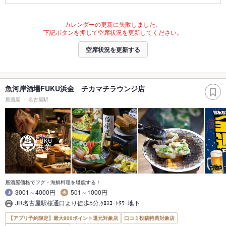
カレンダーの更新に失敗しました。
下記ボタンを押して空席状況を更新してください。
空席状況を更新する
魚河岸酒場FUKU浜金 チカマチラウンジ店
居酒屋
名古屋駅
居酒屋価格でフグ・海鮮料理を堪能する！
3001～4000円
501～1000円
JR名古屋駅桜通口より徒歩5分,ｸﾛｽｺｰﾄﾀﾜｰ地下
【アプリ予約限定】最大800ポイント還元対象店
口コミ投稿特典対象店