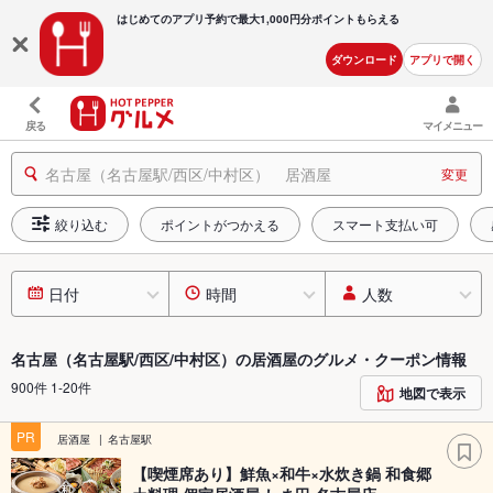
はじめてのアプリ予約で最大
1,000円分ポイントもらえる
ダウンロード
アプリで開く
戻る
マイメニュー
名古屋（名古屋駅/西区/中村区） 居酒屋
変更
絞り込む
ポイントがつかえる
スマート支払い可
日付
時間
人数
名古屋（名古屋駅/西区/中村区）の居酒屋のグルメ・クーポン情報
900件 1-20件
地図で表示
PR
居酒屋
名古屋駅
【喫煙席あり】鮮魚×和牛×水炊き鍋 和食郷