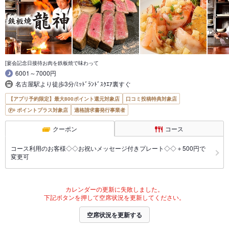
[宴会記念日接待お肉を鉄板焼で味わって
6001～7000円
名古屋駅より徒歩3分/ﾐｯﾄﾞﾗﾝﾄﾞｽｸｴｱ裏すぐ
【アプリ予約限定】最大800ポイント還元対象店
口コミ投稿特典対象店
ポイントプラス対象店
適格請求書発行事業者
クーポン
コース
コース利用のお客様◇◇お祝いメッセージ付きプレート◇◇＋500円で
変更可
カレンダーの更新に失敗しました。
下記ボタンを押して空席状況を更新してください。
空席状況を更新する