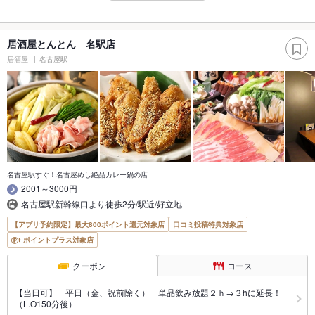
居酒屋とんとん 名駅店
居酒屋
名古屋駅
名古屋駅すぐ！名古屋めし絶品カレー鍋の店
2001～3000円
名古屋駅新幹線口より徒歩2分/駅近/好立地
【アプリ予約限定】最大800ポイント還元対象店
口コミ投稿特典対象店
ポイントプラス対象店
クーポン
コース
【当日可】 平日（金、祝前除く） 単品飲み放題２ｈ→３hに延長！
（L.O150分後）