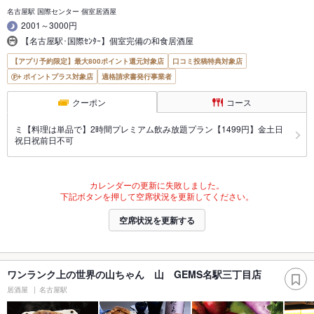
名古屋駅 国際センター 個室居酒屋
2001～3000円
【名古屋駅･国際ｾﾝﾀｰ】個室完備の和食居酒屋
【アプリ予約限定】最大800ポイント還元対象店
口コミ投稿特典対象店
ポイントプラス対象店
適格請求書発行事業者
クーポン
コース
ミ【料理は単品で】2時間プレミアム飲み放題プラン【1499円】金土日
祝日祝前日不可
カレンダーの更新に失敗しました。
下記ボタンを押して空席状況を更新してください。
空席状況を更新する
ワンランク上の世界の山ちゃん 山 GEMS名駅三丁目店
居酒屋
名古屋駅