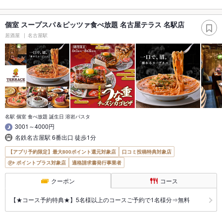
個室 スープスパ＆ピッツァ食べ放題 名古屋テラス 名駅店
居酒屋
名古屋駅
名駅 個室 食べ放題 誕生日 溶岩パスタ
3001～4000円
名鉄名古屋駅 6番出口 徒歩1分
【アプリ予約限定】最大800ポイント還元対象店
口コミ投稿特典対象店
ポイントプラス対象店
適格請求書発行事業者
クーポン
コース
【★コース予約特典★】5名様以上のコースご予約で1名様分⇒無料