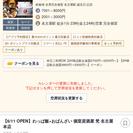
鉄板焼 全席完全個室 名古屋駅 誕生日 記念
7001～8000円
2001～3000円
個室
カード
名古屋駅 徒歩1分 23時(金土24時)営業 完全個室
禁煙席
喫煙席
【アプリ予約限定】最大800ポイント還元対象店
口コミ投稿特典対象店
ポイントプラス対象店
スマート支払い可
適格請求書発行事業者
ネット予約可
クーポンあり
本日ご利用OK【2H単品飲み放題2700円⇒2200円へ】【3H単
クーポンを見る
品飲み放題3800円⇒3300円へ】クーポン
カレンダーの更新に失敗しました。
下記ボタンを押して空席状況を更新してください。
空席状況を更新する
【6/11 OPEN】わっぱ飯×おばんざい 個室居酒屋 梵 名古屋
本店