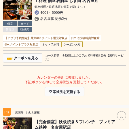
土料理 個室居酒屋 しま田 名古屋店
郷土料理と厳選地酒を個室で楽しむ...！
4001～5000円
名古屋駅 徒歩2分
個室
カード
禁煙席
喫煙席
【アプリ予約限定】最大800ポイント還元対象店
口コミ投稿特典対象店
ポイントプラス対象店
ネット予約可
クーポンあり
コース特典！8名様以上のご予約で幹事様1名分【無料サービ
クーポンを見る
ス】
カレンダーの更新に失敗しました。
下記ボタンを押して空席状況を更新してください。
空席状況を更新する
PR
居酒屋
名古屋駅
【完全個室】鉄板焼き＆フレンチ プレミア
ム鉄神 名古屋駅店