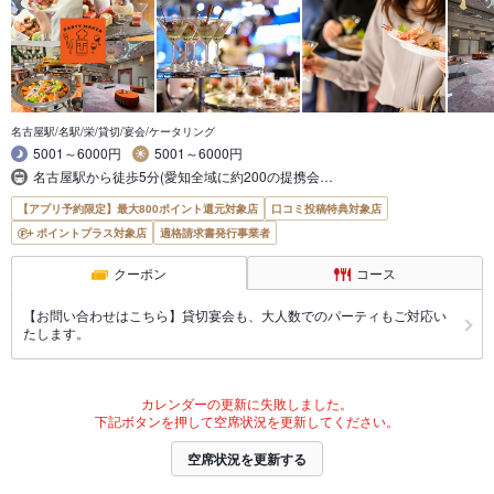
名古屋駅/名駅/栄/貸切/宴会/ケータリング
5001～6000円
5001～6000円
名古屋駅から徒歩5分(愛知全域に約200の提携会…
【アプリ予約限定】最大800ポイント還元対象店
口コミ投稿特典対象店
ポイントプラス対象店
適格請求書発行事業者
クーポン
コース
【お問い合わせはこちら】貸切宴会も、大人数でのパーティもご対応い
たします。
カレンダーの更新に失敗しました。
下記ボタンを押して空席状況を更新してください。
空席状況を更新する