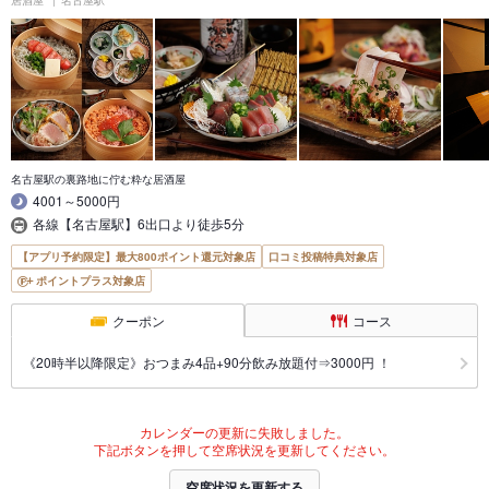
居酒屋
名古屋駅
名古屋駅の裏路地に佇む粋な居酒屋
4001～5000円
各線【名古屋駅】6出口より徒歩5分
【アプリ予約限定】最大800ポイント還元対象店
口コミ投稿特典対象店
ポイントプラス対象店
クーポン
コース
《20時半以降限定》おつまみ4品+90分飲み放題付⇒3000円 ！
カレンダーの更新に失敗しました。
下記ボタンを押して空席状況を更新してください。
空席状況を更新する