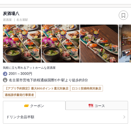
炭酒場八
居酒屋
名古屋駅
気軽に立ち寄れるアットホームな居酒屋
2001～3000円
名古屋市営地下鉄桜通線国際ｾﾝﾀｰ駅より徒歩約3分
【アプリ予約限定】最大800ポイント還元対象店
口コミ投稿特典対象店
適格請求書発行事業者
クーポン
コース
ドリンク全品半額