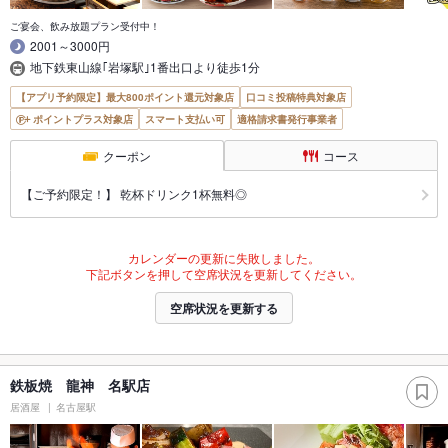
ご宴会、飲み放題プラン受付中！
2001～3000円
地下鉄東山線｢岩塚駅｣1番出口より徒歩1分
【アプリ予約限定】最大800ポイント還元対象店
口コミ投稿特典対象店
ポイントプラス対象店
スマート支払い可
適格請求書発行事業者
クーポン
コース
【ご予約限定！】 乾杯ドリンク1杯無料◎
カレンダーの更新に失敗しました。
下記ボタンを押して空席状況を更新してください。
空席状況を更新する
鉄板焼 龍神 名駅店
居酒屋
名古屋駅