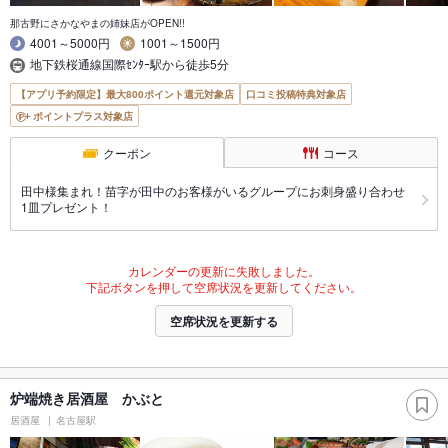
那古野にさかなやまの姉妹店がOPEN!!
4001～5000円
1001～1500円
地下鉄桜通線国際ｾﾝﾀｰ駅から徒歩5分
【アプリ予約限定】最大800ポイント還元対象店
口コミ投稿特典対象店
ポイントプラス対象店
クーポン
コース
田中様集まれ！苗字が田中のお客様がいるグループにお刺身盛り合わせ
1皿プレゼント！
カレンダーの更新に失敗しました。
下記ボタンを押して空席状況を更新してください。
空席状況を更新する
炉端焼き居酒屋 かぶと
居酒屋
名古屋駅