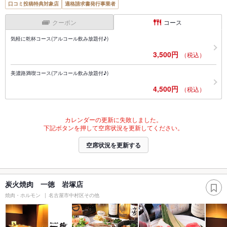
口コミ投稿特典対象店
適格請求書発行事業者
クーポン
コース
気軽に乾杯コース(アルコール飲み放題付♪)
3,500円
（税込）
美濃路満喫コース(アルコール飲み放題付♪)
4,500円
（税込）
カレンダーの更新に失敗しました。
下記ボタンを押して空席状況を更新してください。
空席状況を更新する
炭火焼肉 一徳 岩塚店
焼肉・ホルモン
名古屋市中村区その他