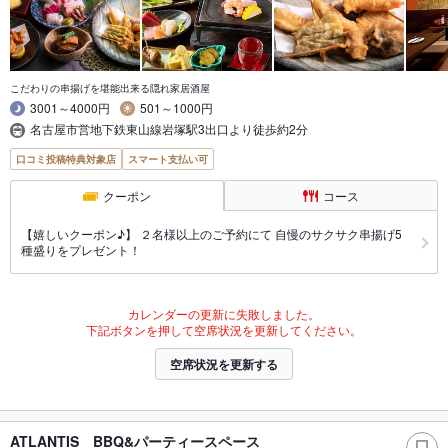
こだわりの串揚げを堪能出来る隠れ家居酒屋
3001～4000円
501～1000円
名古屋市営地下鉄東山線岩塚駅3出口より徒歩約2分
口コミ投稿特典対象店
スマート支払い可
クーポン
コース
【嬉しいクーポン♪】 ２名様以上のご予約にて 自慢のサクサク串揚げ5
種盛りをプレゼント！
カレンダーの更新に失敗しました。
下記ボタンを押して空席状況を更新してください。
空席状況を更新する
ATLANTIS BBQ&パーティースペース