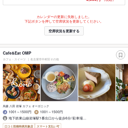
カレンダーの更新に失敗しました。
下記ボタンを押して空席状況を更新してください。
空席状況を更新する
Cafe&Eat OMP
カフェ・スイーツ
名古屋市中村区その他
烏森 八田 岩塚 カフェ オーガニック
1001～1500円
1001～1500円
地下鉄東山線岩塚駅1番出口から徒歩6分/ 駐車場…
口コミ投稿特典対象店
スマート支払い可