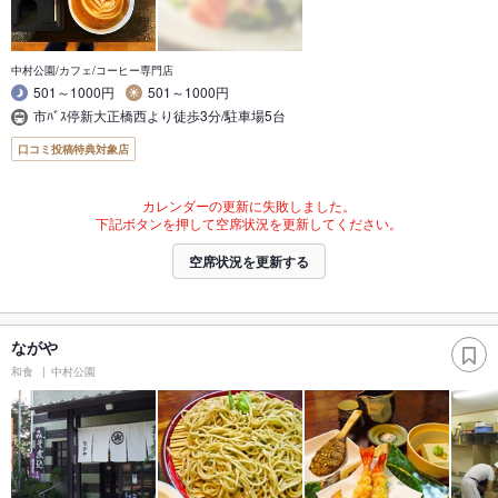
中村公園/カフェ/コーヒー専門店
501～1000円
501～1000円
市ﾊﾞｽ停新大正橋西より徒歩3分/駐車場5台
口コミ投稿特典対象店
カレンダーの更新に失敗しました。
下記ボタンを押して空席状況を更新してください。
空席状況を更新する
ながや
和食
中村公園