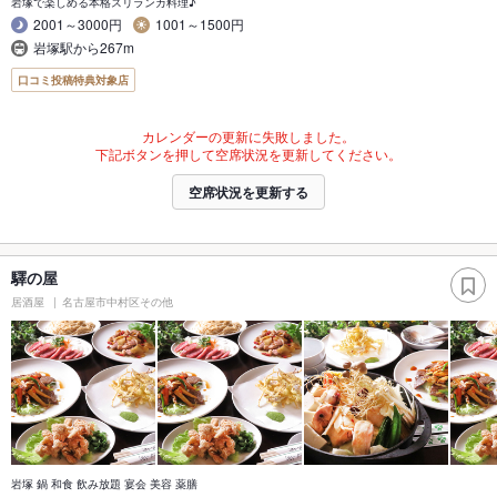
岩塚で楽しめる本格スリランカ料理♪
2001～3000円
1001～1500円
岩塚駅から267m
口コミ投稿特典対象店
カレンダーの更新に失敗しました。
下記ボタンを押して空席状況を更新してください。
空席状況を更新する
驛の屋
居酒屋
名古屋市中村区その他
岩塚 鍋 和食 飲み放題 宴会 美容 薬膳