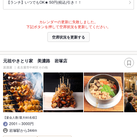
【ランチ】いつでもOK★ 50円(税込)引き！！
カレンダーの更新に失敗しました。
下記ボタンを押して空席状況を更新してください。
空席状況を更新する
元祖やきとり家 美濃路 岩塚店
居酒屋
名古屋市中村区その他
【宴会人数/最大60名様】
2001～3000円
岩塚駅から344m