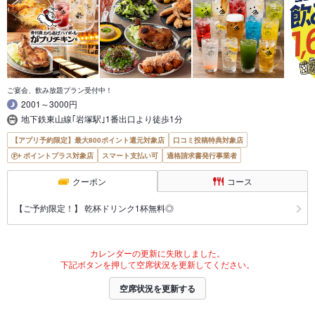
ご宴会、飲み放題プラン受付中！
2001～3000円
地下鉄東山線｢岩塚駅｣1番出口より徒歩1分
【アプリ予約限定】最大800ポイント還元対象店
口コミ投稿特典対象店
ポイントプラス対象店
スマート支払い可
適格請求書発行事業者
クーポン
コース
【ご予約限定！】 乾杯ドリンク1杯無料◎
カレンダーの更新に失敗しました。
下記ボタンを押して空席状況を更新してください。
空席状況を更新する