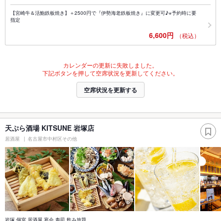
【宮崎牛＆活鮑鉄板焼き】＋2500円で『伊勢海老鉄板焼き』に変更可♪※予約時に要
指定
6,600円
（税込）
カレンダーの更新に失敗しました。
下記ボタンを押して空席状況を更新してください。
空席状況を更新する
天ぷら酒場 KITSUNE 岩塚店
居酒屋
名古屋市中村区その他
岩塚 個室 居酒屋 宴会 寿司 飲み放題