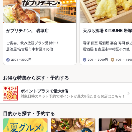
がブリチキン。 岩塚店
天ぷら酒場 KITSUNE 岩
ご宴会、飲み放題プラン受付中！
岩塚 個室 居酒屋 宴会 寿司 飲
居酒屋/名古屋市中村区その他
居酒屋/名古屋市中村区その他
2001～3000円
2001～3000円
1001～150
お得な特集から探す・予約する
ポイントプラスで最大8倍
対象日時のネット予約でポイントが最大8倍たまるお店はこちら！
目的から探す・予約する