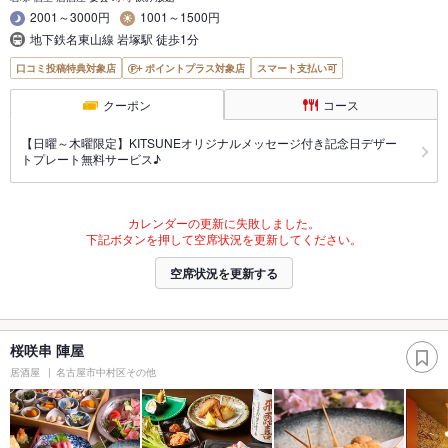
2001～3000円
1001～1500円
地下鉄名東山線 岩塚駅 徒歩1分
口コミ投稿特典対象店
ポイントプラス対象店
スマート支払い可
クーポン
コース
【日曜～木曜限定】KITSUNEオリジナルメッセージ付き記念日デザー
トプレート無料サービス♪
カレンダーの更新に失敗しました。
下記ボタンを押して空席状況を更新してください。
空席状況を更新する
桜咲串 陣屋
居酒屋
名古屋市中村区その他