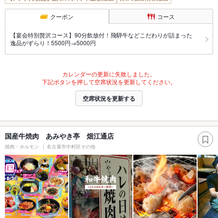
クーポン
コース
【宴会特別贅沢コース】90分飲放付！飛騨牛などこだわりが詰まった
逸品がずらり！5500円→5000円
カレンダーの更新に失敗しました。
下記ボタンを押して空席状況を更新してください。
空席状況を更新する
国産牛焼肉 あみやき亭 畑江通店
焼肉・ホルモン
名古屋市中村区その他