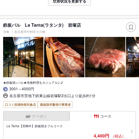
空席状況を更新する
鉄板バル La Tanta(ラタンタ) 岩塚店
洋食
名古屋市中村区その他
★鉄板焼×バル★本格料理をカジュアルに♪
3001～4000円
名古屋市営地下鉄東山線岩塚駅2出口より徒歩約1分
口コミ投稿特典対象店
適格請求書発行事業者
クーポン
コース
La Tanta【宮崎牛】鉄板焼きフルコース
4,400円
（税込）