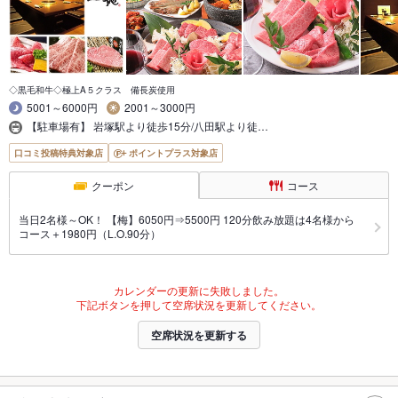
◇黒毛和牛◇極上A５クラス 備長炭使用
5001～6000円
2001～3000円
【駐車場有】 岩塚駅より徒歩15分/八田駅より徒…
口コミ投稿特典対象店
ポイントプラス対象店
クーポン
コース
当日2名様～OK！ 【梅】6050円⇒5500円 120分飲み放題は4名様から
コース＋1980円（L.O.90分）
カレンダーの更新に失敗しました。
下記ボタンを押して空席状況を更新してください。
空席状況を更新する