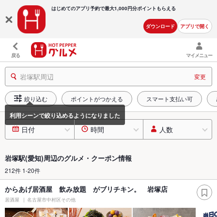
はじめてのアプリ予約で最大
1,000円分ポイントもらえる
ダウンロード
アプリで開く
戻る
マイメニュー
岩塚駅周辺
変更
絞り込む
ポイントがつかえる
スマート支払い可
日付
時間
人数
岩塚駅(愛知)周辺のグルメ・クーポン情報
212件 1-20件
からあげ居酒屋 飲み放題 がブリチキン。 岩塚店
居酒屋
名古屋市中村区その他