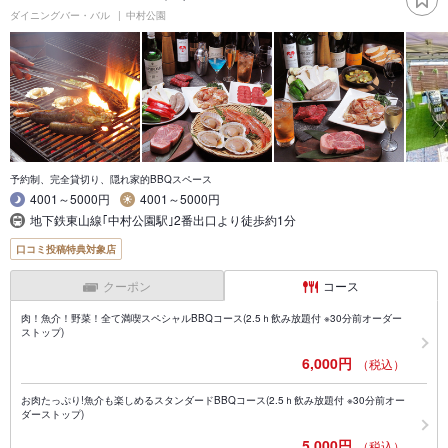
ダイニングバー・バル
中村公園
予約制、完全貸切り、隠れ家的BBQスペース
4001～5000円
4001～5000円
地下鉄東山線｢中村公園駅｣2番出口より徒歩約1分
口コミ投稿特典対象店
クーポン
コース
肉！魚介！野菜！全て満喫スペシャルBBQコース(2.5ｈ飲み放題付 ※30分前オーダー
ストップ)
6,000円
（税込）
お肉たっぷり!魚介も楽しめるスタンダードBBQコース(2.5ｈ飲み放題付 ※30分前オー
ダーストップ)
5,000円
（税込）