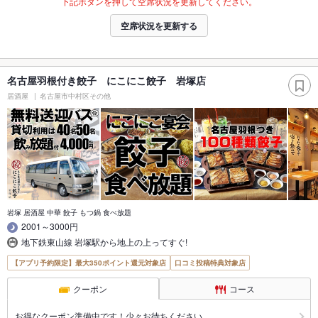
下記ボタンを押して空席状況を更新してください。
空席状況を更新する
名古屋羽根付き餃子 にこにこ餃子 岩塚店
居酒屋
名古屋市中村区その他
岩塚 居酒屋 中華 餃子 もつ鍋 食べ放題
2001～3000円
地下鉄東山線 岩塚駅から地上の上ってすぐ!
【アプリ予約限定】最大350ポイント還元対象店
口コミ投稿特典対象店
クーポン
コース
お得なクーポン準備中です！少々お待ちください。