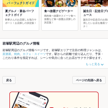
夏グルメ・宴会パーフ
食べ放題ナビゲーター
誕生日・記念日プ
ェクトガイド
ュース
焼肉食べ放題やスイーツ食べ
放題など食べ放題お店探しの
幹事さんのお店探しを強力サ
誕生日や記念日のお祝
決定版！
ポート！お店探しの決定版！
用したいお店を徹底リ
チ！
岩塚駅周辺のグルメ情報
岩塚駅周辺のグルメ情報ページです。岩塚駅エリアで注目の料理ジャンルは、
居酒屋
、
焼肉
、
カフェ・スイーツ
です。駅からの距離で絞り込んだり、予算・
こだわり条件を指定すれば、シーンや気分に合ったお店がサクサク探せます。
ご希望に合ったお店が見つからなかったら、近隣の
近鉄八田駅
、
八田駅
もチェ
もっと見る
ックしてみてください。ホットペッパーグルメなら、お得なクーポンはもちろ
ん、こだわりメニュー
肉じゃが
や季節のおすすめ料理など、お店の最新情報を
ご紹介しているので安心！24時間使える簡単便利なネット予約が使えるお店も
拡大中です。友達どうしの飲み会にも、会社の宴会にも、デートやパーティに
戻る
ページの先頭へ戻る
もお得に便利にホットペッパーグルメをご利用ください。