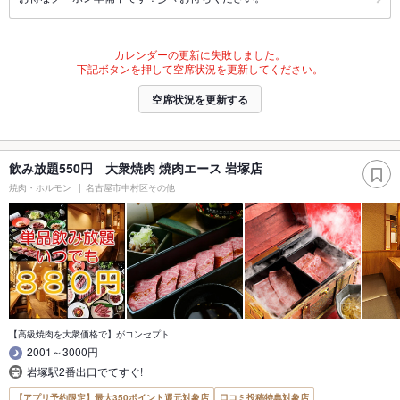
カレンダーの更新に失敗しました。
下記ボタンを押して空席状況を更新してください。
空席状況を更新する
飲み放題550円 大衆焼肉 焼肉エース 岩塚店
焼肉・ホルモン
名古屋市中村区その他
【高級焼肉を大衆価格で】がコンセプト
2001～3000円
岩塚駅2番出口でてすぐ!
【アプリ予約限定】最大350ポイント還元対象店
口コミ投稿特典対象店