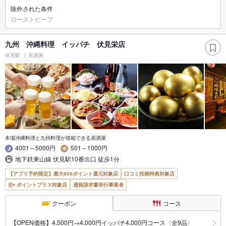
除外された条件
ローストビーフ
九州 沖縄料理 イッパチ 伏見栄店
伏見駅
居酒屋
本場沖縄料理と九州料理が堪能できる居酒屋
4001～5000円
501～1000円
地下鉄東山線 伏見駅10番出口 徒歩1分
【アプリ予約限定】最大800ポイント還元対象店
口コミ投稿特典対象店
ポイントプラス対象店
適格請求書発行事業者
クーポン
コース
【OPEN価格】4,500円→4,000円イッパチ4,000円コース〈全9品〉