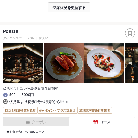
空席状況を更新する
Portrait
ダイニングバー・バル
伏見駅
伏見/ビストロ/ バー/記念日/誕生日/個室
5001～6000円
伏見駅より徒歩1分/伏見駅から92m
口コミ投稿特典対象店
ポイントプラス対象店
適格請求書発行事業者
クーポン
コース
◆お任せAnniversaryコース