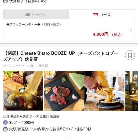
伏見駅より徒歩約10分
クーポン
コース
◆アフタヌーンティー◆《13時～限定》
4,000円
（税込）
【閉店】Cheese Bistro BOOZE UP（チーズビストロブー
ズアップ）伏見店
ダイニングバー・バル
伏見駅
伏見 単品飲み放題 チーズ 誕生日 居酒屋
3001～4000円
栄駅/伏見駅./丸の内駅から徒歩5分/ｼﾓｼﾞﾏ徒歩30秒