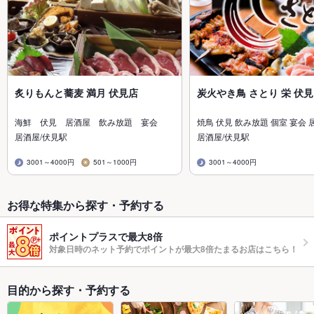
炙りもんと蕎麦 満月 伏見店
炭火やき鳥 さとり 栄 伏見
海鮮 伏見 居酒屋 飲み放題 宴会
焼鳥 伏見 飲み放題 個室 宴会 
居酒屋/伏見駅
居酒屋/伏見駅
3001～4000円
501～1000円
3001～4000円
お得な特集から探す・予約する
ポイントプラスで最大8倍
対象日時のネット予約でポイントが最大8倍たまるお店はこちら！
目的から探す・予約する