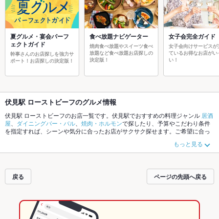
夏グルメ・宴会パーフ
食べ放題ナビゲーター
女子会完全ガイド
ェクトガイド
焼肉食べ放題やスイーツ食べ
女子会向けサービスが
放題など食べ放題お店探しの
ているお得なお店がい
幹事さんのお店探しを強力サ
決定版！
い！
ポート！お店探しの決定版！
伏見駅 ローストビーフのグルメ情報
伏見駅 ローストビーフのお店一覧です。伏見駅でおすすめの料理ジャンル
居酒
屋
、
ダイニングバー・バル
、
焼肉・ホルモン
で探したり、予算やこだわり条件
を指定すれば、シーンや気分に合ったお店がサクサク探せます。ご希望に合っ
たお店が見つからなかったら、近隣のエリア
錦
、
伏見駅
、
新栄
もチェックして
もっと見る
みてください。ホットペッパーグルメなら、お得なクーポンはもちろん、こだ
わりメニュー
からあげ
、
手羽先
、
串かつ
や季節のおすすめ料理など、お店の最
新情報をご紹介しているので安心！24時間使える簡単便利なネット予約が使え
るお店も拡大中です。友達どうしの飲み会にも、会社の宴会にも、デートやパ
戻る
ページの先頭へ戻る
ーティーにもお得に便利にホットペッパーグルメをご利用ください。