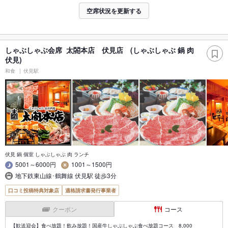
空席状況を更新する
しゃぶしゃぶ会席 太閤本店 伏見店 (しゃぶしゃぶ 鍋 肉
伏見)
和食
伏見駅
伏見 鍋 個室 しゃぶしゃぶ 肉 ランチ
5001～6000円
1001～1500円
地下鉄東山線･鶴舞線 伏見駅 徒歩3分
口コミ投稿特典対象店
適格請求書発行事業者
クーポン
コース
【歓送迎会】食べ放題！飲み放題！国産牛しゃぶしゃぶ食べ放題コース 8,000