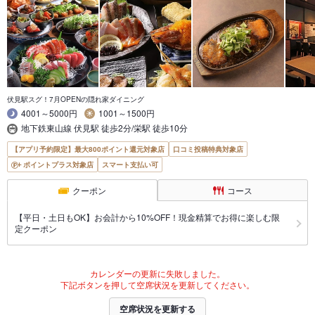
伏見駅スグ！7月OPENの隠れ家ダイニング
4001～5000円
1001～1500円
地下鉄東山線 伏見駅 徒歩2分/栄駅 徒歩10分
【アプリ予約限定】最大800ポイント還元対象店
口コミ投稿特典対象店
ポイントプラス対象店
スマート支払い可
クーポン
コース
【平日・土日もOK】お会計から10%OFF！現金精算でお得に楽しむ限
定クーポン
カレンダーの更新に失敗しました。
下記ボタンを押して空席状況を更新してください。
空席状況を更新する