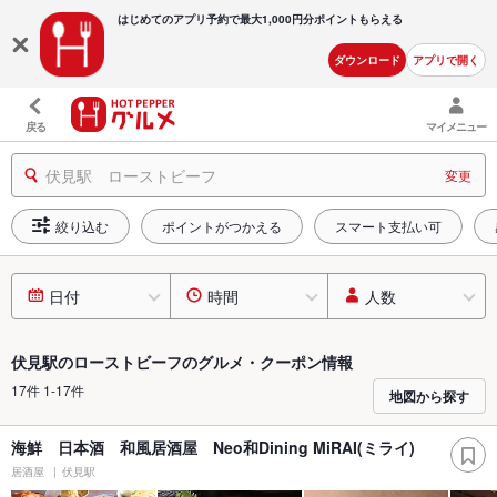
はじめてのアプリ予約で最大
1,000円分ポイントもらえる
ダウンロード
アプリで開く
戻る
マイメニュー
伏見駅 ローストビーフ
変更
絞り込む
ポイントがつかえる
スマート支払い可
日付
時間
人数
伏見駅のローストビーフのグルメ・クーポン情報
17件 1-17件
地図から探す
海鮮 日本酒 和風居酒屋 Neo和Dining MiRAI(ミライ)
居酒屋
伏見駅