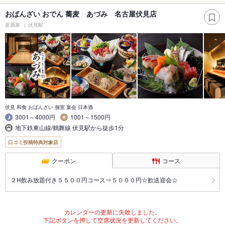
おばんざい おでん 蕎麦 あづみ 名古屋伏見店
居酒屋
伏見駅
伏見 和食 おばんざい 個室 宴会 日本酒
3001～4000円
1001～1500円
地下鉄東山線/鶴舞線 伏見駅から徒歩1分
口コミ投稿特典対象店
クーポン
コース
２H飲み放題付き５５００円コース⇒５０００円☆歓送迎会☆
カレンダーの更新に失敗しました。
下記ボタンを押して空席状況を更新してください。