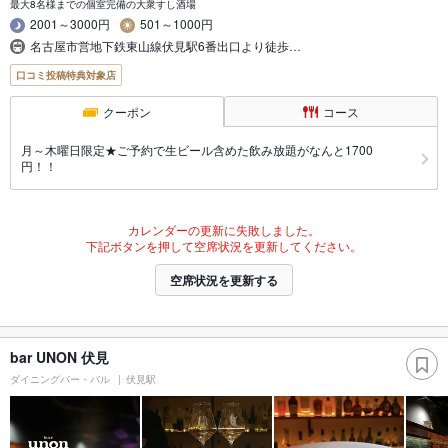
最大8名様までの個室完備の大衆すし酒場
2001～3000円
501～1000円
名古屋市営地下鉄東山線伏見駅6番出口より徒歩…
口コミ投稿特典対象店
クーポン
コース
月～木曜日限定★ご予約で生ビール含めた飲み放題がなんと1700
円！！
カレンダーの更新に失敗しました。
下記ボタンを押して空席状況を更新してください。
空席状況を更新する
bar UNON 伏見
ダイニングバー・バル
伏見駅