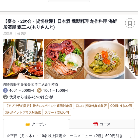
【宴会・2次会・貸切歓迎】日本酒 燻製料理 創作料理 海鮮
居酒屋 森三人(もりさんと)
居酒屋
伏見駅
海鮮/燻製/和食/宴会/団体/二次会/日本酒
4001～5000円
1001～1500円
伏見から徒歩4分の好立地!
【アプリ予約限定】最大800ポイント還元対象店
口コミ投稿特典対象店
COIN+支払い可
ポイントプラス対象店
スマート支払い可
クーポン
コース
☆平日（月～木）・10名以上限定☆コースメニュー（2種）500円引き