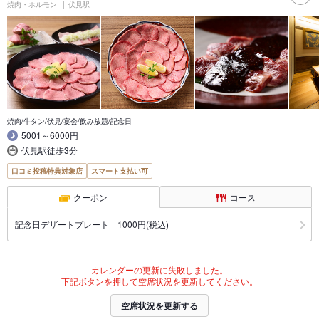
焼肉・ホルモン
伏見駅
焼肉/牛タン/伏見/宴会/飲み放題/記念日
5001～6000円
伏見駅徒歩3分
口コミ投稿特典対象店
スマート支払い可
クーポン
コース
記念日デザートプレート 1000円(税込)
カレンダーの更新に失敗しました。
下記ボタンを押して空席状況を更新してください。
空席状況を更新する