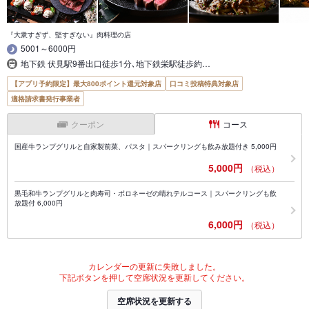
『大衆すぎず、堅すぎない』肉料理の店
5001～6000円
地下鉄 伏見駅9番出口徒歩1分､地下鉄栄駅徒歩約…
【アプリ予約限定】最大800ポイント還元対象店
口コミ投稿特典対象店
適格請求書発行事業者
クーポン
コース
国産牛ランプグリルと自家製前菜、パスタ｜スパークリングも飲み放題付き 5,000円
5,000円
（税込）
黒毛和牛ランプグリルと肉寿司・ボロネーゼの晴れテルコース｜スパークリングも飲
放題付 6,000円
6,000円
（税込）
カレンダーの更新に失敗しました。
下記ボタンを押して空席状況を更新してください。
空席状況を更新する