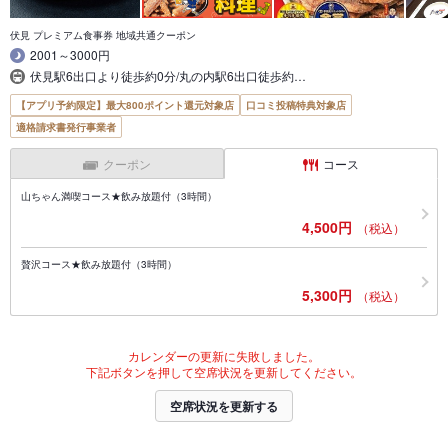
伏見 プレミアム食事券 地域共通クーポン
2001～3000円
伏見駅6出口より徒歩約0分/丸の内駅6出口徒歩約…
【アプリ予約限定】最大800ポイント還元対象店
口コミ投稿特典対象店
適格請求書発行事業者
クーポン
コース
山ちゃん満喫コース★飲み放題付（3時間）
4,500円
（税込）
贅沢コース★飲み放題付（3時間）
5,300円
（税込）
カレンダーの更新に失敗しました。
下記ボタンを押して空席状況を更新してください。
空席状況を更新する