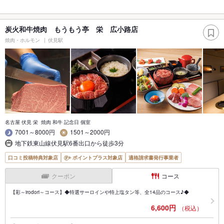
炭火和牛焼肉 もうもう亭 栄 広小路店
焼肉・ホルモン
伏見駅
名古屋 伏見 栄 焼肉 和牛 記念日 個室
7001～8000円
1501～2000円
地下鉄東山線伏見駅6番出口から徒歩3分
口コミ投稿特典対象店
ポイントプラス対象店
適格請求書発行事業者
クーポン
コース
【彩～irodori～コース】◆特選サーロインや特上塩タン等、全14品のコース♪◆
6,600円
（税込）