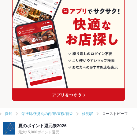
愛知
栄ｷﾀ錦/伏見丸の内/泉/東桜/新栄
伏見駅
ローストビーフ
夏のポイント還元祭2026
最大15,000ポイント還元