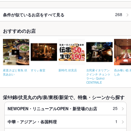
268
条件が似ているお店をすべて見る
おすすめのお店
産直さばと青魚 伏
すりぃ食堂
新時代 伏見店
古民家イタリアン
呑み喰い処 
見あおい
クインチ チェント
しみ
ラーレ Quinci
CENTRALE
栄ｷﾀ錦/伏見丸の内/泉/東桜/新栄で、特集・シーンから探す
25
NEWOPEN・リニューアルOPEN・新登場のお店
1
中華・アジアン・各国料理