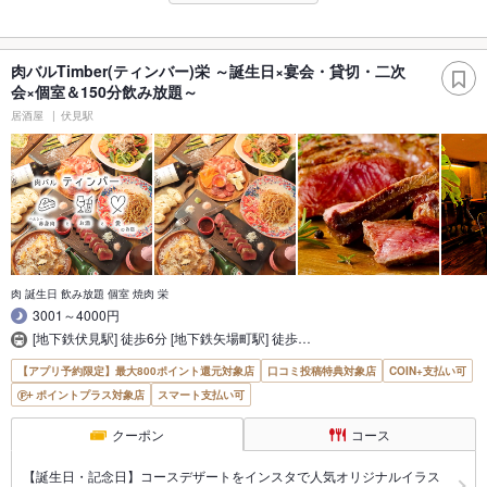
肉バルTimber(ティンバー)栄 ～誕生日×宴会・貸切・二次
会×個室＆150分飲み放題～
居酒屋
伏見駅
肉 誕生日 飲み放題 個室 焼肉 栄
3001～4000円
[地下鉄伏見駅] 徒歩6分 [地下鉄矢場町駅] 徒歩…
【アプリ予約限定】最大800ポイント還元対象店
口コミ投稿特典対象店
COIN+支払い可
ポイントプラス対象店
スマート支払い可
クーポン
コース
【誕生日・記念日】コースデザートをインスタで人気オリジナルイラス