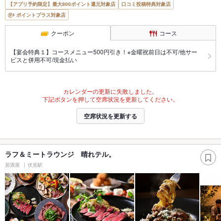
【アプリ予約限定】最大800ポイント還元対象店
口コミ投稿特典対象店
ポイントプラス対象店
クーポン
コース
【宴会特典１】コースメニュー500円引き！※金曜祝前日は不可/他サー
ビスと併用不可/現金払い
カレンダーの更新に失敗しました。
下記ボタンを押して空席状況を更新してください。
空席状況を更新する
ラフ＆ミートラウンジ 晴れテル。
居酒屋
伏見駅