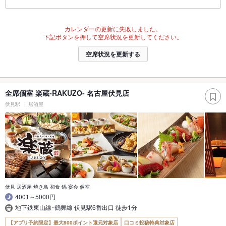
カレンダーの更新に失敗しました。
下記ボタンを押して空席状況を更新してください。
空席状況を更新する
全席個室 楽蔵‐RAKUZO‐ 名古屋伏見店
伏見駅
居酒屋
伏見 居酒屋 焼き鳥 和食 鍋 宴会 個室
4001～5000円
地下鉄東山線･鶴舞線 伏見駅6番出口 徒歩1分
【アプリ予約限定】最大800ポイント還元対象店
口コミ投稿特典対象店