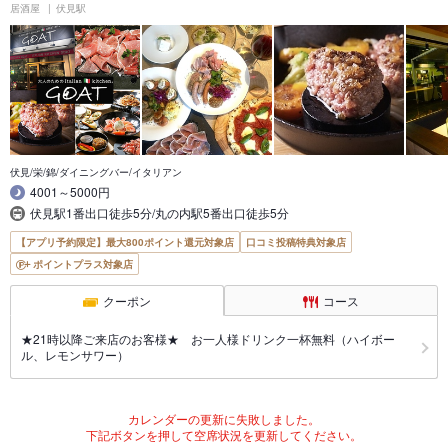
居酒屋
伏見駅
伏見/栄/錦/ダイニングバー/イタリアン
4001～5000円
伏見駅1番出口徒歩5分/丸の内駅5番出口徒歩5分
【アプリ予約限定】最大800ポイント還元対象店
口コミ投稿特典対象店
ポイントプラス対象店
クーポン
コース
★21時以降ご来店のお客様★ お一人様ドリンク一杯無料（ハイボー
ル、レモンサワー）
カレンダーの更新に失敗しました。
下記ボタンを押して空席状況を更新してください。