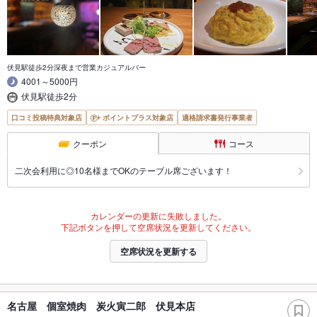
伏見駅徒歩2分深夜まで営業カジュアルバー
4001～5000円
伏見駅徒歩2分
口コミ投稿特典対象店
ポイントプラス対象店
適格請求書発行事業者
クーポン
コース
二次会利用に◎10名様までOKのテーブル席ございます！
カレンダーの更新に失敗しました。
下記ボタンを押して空席状況を更新してください。
空席状況を更新する
名古屋 個室焼肉 炭火寅二郎 伏見本店