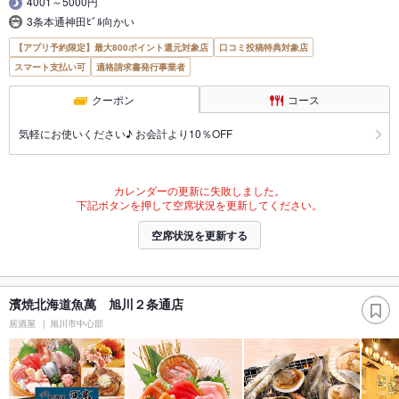
4001～5000円
3条本通神田ﾋﾞﾙ向かい
【アプリ予約限定】最大800ポイント還元対象店
口コミ投稿特典対象店
スマート支払い可
適格請求書発行事業者
クーポン
コース
気軽にお使いください♪ お会計より10％OFF
カレンダーの更新に失敗しました。
下記ボタンを押して空席状況を更新してください。
空席状況を更新する
濱焼北海道魚萬 旭川２条通店
居酒屋
旭川市中心部