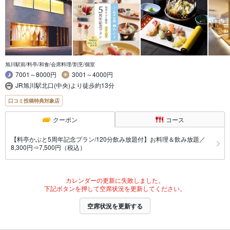
旭川駅前/料亭/和食/会席料理/割烹/個室
7001～8000円
3001～4000円
JR旭川駅北口(中央)より徒歩約13分
口コミ投稿特典対象店
クーポン
コース
【料亭かぶと5周年記念プラン/120分飲み放題付】お料理＆飲み放題／
8,300円⇒7,500円（税込）
カレンダーの更新に失敗しました。
下記ボタンを押して空席状況を更新してください。
空席状況を更新する