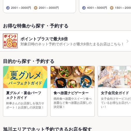
2001～3000円
2001～3000円
4001～5000円
1501～200
お得な特集から探す・予約する
ポイントプラスで最大8倍
対象日時のネット予約でポイントが最大8倍たまるお店はこちら！
目的から探す・予約する
夏グルメ・宴会パーフ
食べ放題ナビゲーター
女子会完全ガイド
ェクトガイド
焼肉食べ放題やスイーツ食べ
女子会向けサービスが
放題など食べ放題お店探しの
ているお得なお店がい
幹事さんのお店探しを強力サ
決定版！
い！
ポート！お店探しの決定版！
旭川エリアでネット予約できるお店を探す