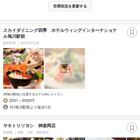
空席状況を更新する
スカイダイニング四季 ホテルウィングインターナショナ
ル旭川駅前
創作料理
旭川市中心部
JR旭川駅前に位置するホテル内レストラン
2001～3000円
ｲｵﾝ旭川駅前より徒歩1分
ヤキトリツヨシ 神楽岡店
居酒屋
神楽・大町・緑町周辺