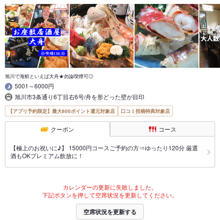
旭川で海鮮といえば大舟★勿論喫煙可◎
5001～6000円
旭川市3条通り6丁目右6号/舟を形どった壁が目印
【アプリ予約限定】最大800ポイント還元対象店
口コミ投稿特典対象店
クーポン
コース
【極上のお祝いに♪】 15000円コースご予約の方⇒ゆったり120分 厳選
酒もOKプレミアム飲放に！
カレンダーの更新に失敗しました。
下記ボタンを押して空席状況を更新してください。
空席状況を更新する