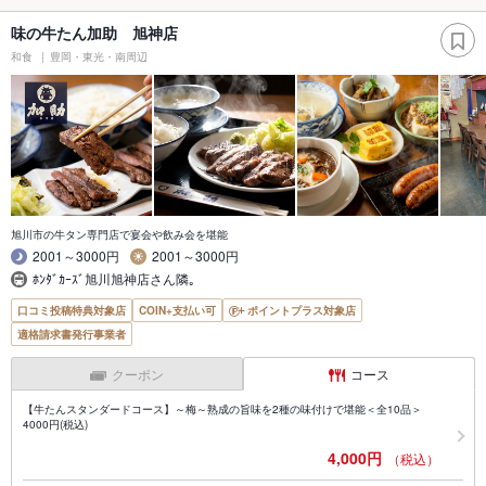
味の牛たん加助 旭神店
和食
豊岡・東光・南周辺
旭川市の牛タン専門店で宴会や飲み会を堪能
2001～3000円
2001～3000円
ﾎﾝﾀﾞｶｰｽﾞ旭川旭神店さん隣｡
口コミ投稿特典対象店
COIN+支払い可
ポイントプラス対象店
適格請求書発行事業者
クーポン
コース
【牛たんスタンダードコース】～梅～熟成の旨味を2種の味付けで堪能＜全10品＞
4000円(税込)
4,000円
（税込）