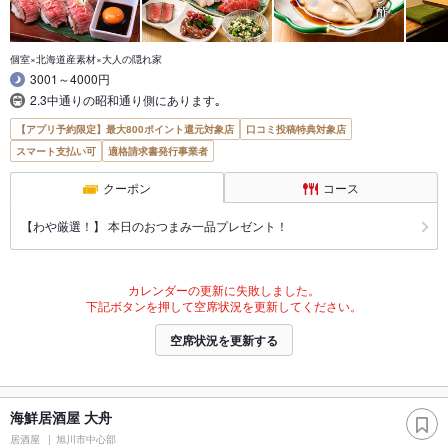
個室×北海道産素材×大人の隠れ家
3001～4000円
2.3中通りの昭和通り側にあります｡
【アプリ予約限定】最大800ポイント還元対象店
口コミ投稿特典対象店
スマート支払い可
適格請求書発行事業者
クーポン
コース
【わや厳選！】 本日のおつまみ一品プレゼント！
カレンダーの更新に失敗しました。
下記ボタンを押して空席状況を更新してください。
空席状況を更新する
海鮮居酒屋 大舟
居酒屋
旭川市中心部