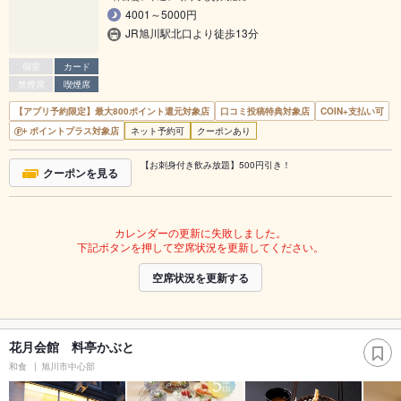
4001～5000円
JR旭川駅北口より徒歩13分
個室
カード
禁煙席
喫煙席
【アプリ予約限定】最大800ポイント還元対象店
口コミ投稿特典対象店
COIN+支払い可
ポイントプラス対象店
ネット予約可
クーポンあり
【お刺身付き飲み放題】500円引き！
クーポンを見る
カレンダーの更新に失敗しました。
下記ボタンを押して空席状況を更新してください。
空席状況を更新する
花月会館 料亭かぶと
和食
旭川市中心部