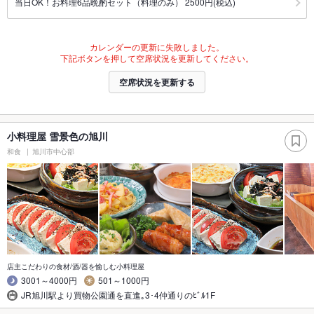
当日OK！お料理6品晩酌セット（料理のみ） 2500円(税込)
カレンダーの更新に失敗しました。
下記ボタンを押して空席状況を更新してください。
空席状況を更新する
小料理屋 雪景色の旭川
和食
旭川市中心部
店主こだわりの食材/酒/器を愉しむ小料理屋
3001～4000円
501～1000円
JR旭川駅より買物公園通を直進｡3･4仲通りのﾋﾞﾙ1F