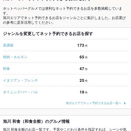
ホットペッパーグルメでは便利なネット予約できるお店を多数掲載していま
す。
旭川エリアでネット予約できるお店をジャンルごとに集計しました。お店選び
の参考に是非活用してください。
ジャンルを変更してネット予約できるお店を探す
173
居酒屋
件
65
焼肉・ホルモン
件
47
和食
件
25
イタリアン・フレンチ
件
19
ダイニングバー・バル
件
旭川エリアでネット予約できるお店一覧へ
旭川 和食（和食全般）のグルメ情報
旭川 和食全般のお店一覧です。予算やこだわり条件を指定すれば、シーンや気