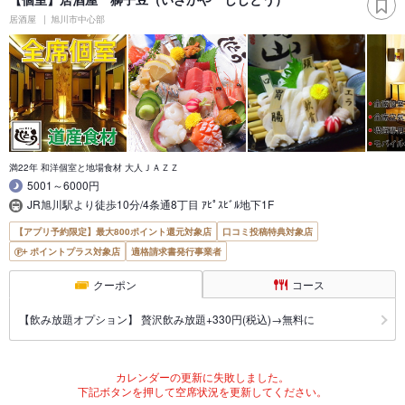
居酒屋
旭川市中心部
満22年 和洋個室と地場食材 大人ＪＡＺＺ
5001～6000円
JR旭川駅より徒歩10分/4条通8丁目 ｱﾋﾟｽﾋﾞﾙ地下1F
【アプリ予約限定】最大800ポイント還元対象店
口コミ投稿特典対象店
ポイントプラス対象店
適格請求書発行事業者
クーポン
コース
【飲み放題オプション】 贅沢飲み放題+330円(税込)→無料に
カレンダーの更新に失敗しました。
下記ボタンを押して空席状況を更新してください。