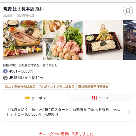
蕎麦 はま長本店 旭川
居酒屋
旭川市中心部
自慢の出汁と蕎麦と地酒を一度に愉しむ
4001～5000円
JR旭川駅から徒12分
口コミ投稿特典対象店
ポイントプラス対象店
適格請求書発行事業者
クーポン
コース
【祝前日除く、日～木19時迄スタート】新鮮野菜で食べる海鮮しゃぶ
しゃぶコース5.500円→4,000円
カレンダーの更新に失敗しました。