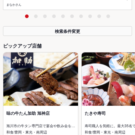
まなかさん
検索条件変更
ピックアップ店舗
味の牛たん加助 旭神店
たきや寿司
旭川市の牛タン専門店で宴会や飲み会を…
寿司職人を気軽に。最大35名
和食/豊岡・東光・南周辺
和食/豊岡・東光・南周辺