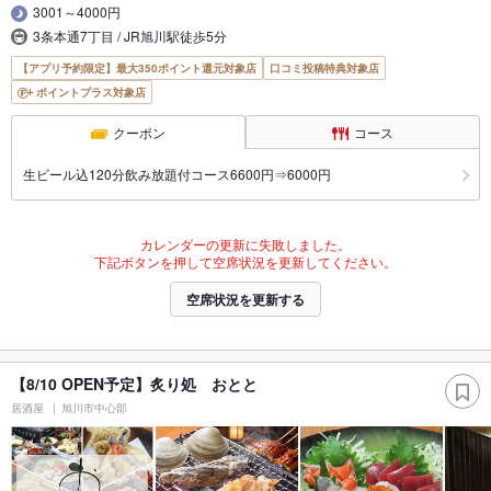
3001～4000円
3条本通7丁目 / JR旭川駅徒歩5分
【アプリ予約限定】最大350ポイント還元対象店
口コミ投稿特典対象店
ポイントプラス対象店
クーポン
コース
生ビール込120分飲み放題付コース6600円⇒6000円
カレンダーの更新に失敗しました。
下記ボタンを押して空席状況を更新してください。
空席状況を更新する
【8/10 OPEN予定】炙り処 おとと
居酒屋
旭川市中心部