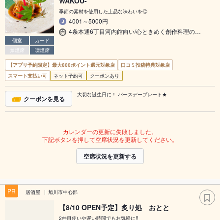
WAKOU-
季節の素材を使用した上品な味わいを◎
4001～5000円
4条本通6丁目河内館向い/心ときめく創作料理の…
個室
カード
禁煙席
喫煙席
【アプリ予約限定】最大800ポイント還元対象店
口コミ投稿特典対象店
スマート支払い可
ネット予約可
クーポンあり
大切な誕生日に！ バースデープレート★
クーポンを見る
カレンダーの更新に失敗しました。
下記ボタンを押して空席状況を更新してください。
空席状況を更新する
PR
居酒屋
旭川市中心部
【8/10 OPEN予定】炙り処 おとと
2件目使いや遅い時間でもお気軽に!!