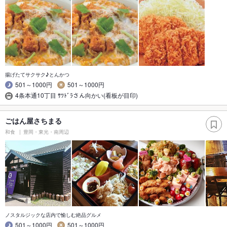
揚げたてサクサク♪とんかつ
501～1000円
501～1000円
4条本通10丁目 ｻﾂﾄﾞﾗさん向かい(看板が目印)
ごはん屋さちまる
和食
豊岡・東光・南周辺
ノスタルジックな店内で愉しむ絶品グルメ
501～1000円
501～1000円