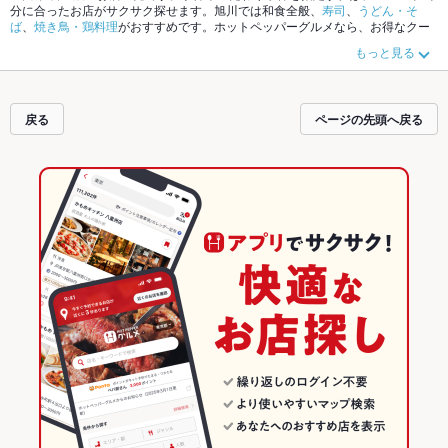
分に合ったお店がサクサク探せます。旭川では和食全般、
寿司
、
うどん・そ
ば
、
焼き鳥・鶏料理
がおすすめです。ホットペッパーグルメなら、お得なクー
ポンはもちろん、こだわりメニュー
親子丼
、
天ぷら
、
焼きそば
や季節のおすす
もっと見る
め料理など、お店の最新情報をご紹介しているので安心！24時間使える簡単便
利なネット予約が使えるお店も拡大中です。友達どうしの飲み会にも、会社の
宴会にも、デートやパーティーにもお得に便利にホットペッパーグルメをご利
用ください。
戻る
ページの先頭へ戻る