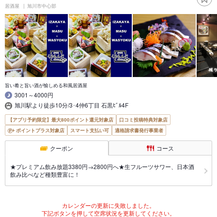
居酒屋
旭川市中心部
旨い肴と旨い酒が愉しめる和風居酒屋
3001～4000円
旭川駅より徒歩10分/3･4仲6丁目 石黒ﾋﾞﾙ4F
【アプリ予約限定】最大800ポイント還元対象店
口コミ投稿特典対象店
ポイントプラス対象店
スマート支払い可
適格請求書発行事業者
クーポン
コース
★プレミアム飲み放題3380円→2800円へ★生フルーツサワー、日本酒
飲み比べなど種類豊富に！
カレンダーの更新に失敗しました。
下記ボタンを押して空席状況を更新してください。