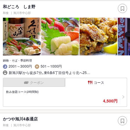
和どころ しま野
和食
旭川市中心部
鍋物・そば・季節料理
2001～3000円
501～1000円
新旭川駅から徒歩7分｡東6条6丁目信号より北へ25…
クーポン
コース
飲み放題コース(2時間制)
4,500円
かつや旭川4条通店
和食
旭川市中心部