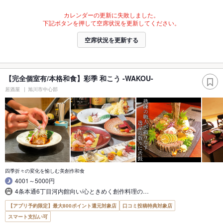
カレンダーの更新に失敗しました。
下記ボタンを押して空席状況を更新してください。
空席状況を更新する
【完全個室有/本格和食】彩季 和こう -WAKOU-
居酒屋
旭川市中心部
四季折々の変化を愉しむ美創作和食
4001～5000円
4条本通6丁目河内館向い/心ときめく創作料理の…
【アプリ予約限定】最大800ポイント還元対象店
口コミ投稿特典対象店
スマート支払い可