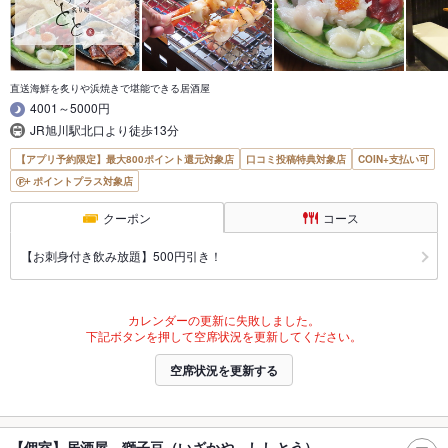
直送海鮮を炙りや浜焼きで堪能できる居酒屋
4001～5000円
JR旭川駅北口より徒歩13分
【アプリ予約限定】最大800ポイント還元対象店
口コミ投稿特典対象店
COIN+支払い可
ポイントプラス対象店
クーポン
コース
【お刺身付き飲み放題】500円引き！
カレンダーの更新に失敗しました。
下記ボタンを押して空席状況を更新してください。
空席状況を更新する
【個室】居酒屋 獅子豆（いざかや ししとう）