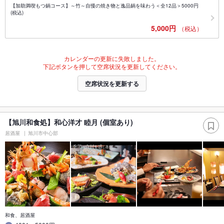
【加助満喫もつ鍋コース】～竹～自慢の焼き物と逸品鍋を味わう＜全12品＞5000円
(税込)
5,000円
（税込）
カレンダーの更新に失敗しました。
下記ボタンを押して空席状況を更新してください。
空席状況を更新する
【旭川和食処】和心洋才 睦月 (個室あり)
居酒屋
旭川市中心部
和食、居酒屋