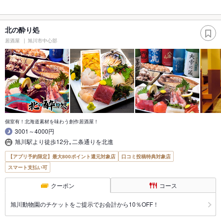
北の酔り処
居酒屋
旭川市中心部
個室有！北海道素材を味わう創作居酒屋！
3001～4000円
旭川駅より徒歩12分｡二条通りを北進
【アプリ予約限定】最大800ポイント還元対象店
口コミ投稿特典対象店
スマート支払い可
クーポン
コース
旭川動物園のチケットをご提示でお会計から10％OFF！