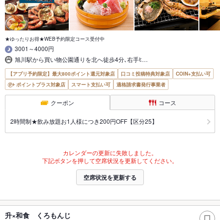
★ゆったりお得★WEB予約限定コース受付中
3001～4000円
旭川駅から買い物公園通りを北へ徒歩4分､右手ﾋ…
【アプリ予約限定】最大800ポイント還元対象店
口コミ投稿特典対象店
COIN+支払い可
ポイントプラス対象店
スマート支払い可
適格請求書発行事業者
クーポン
コース
2時間制★飲み放題お1人様につき200円OFF【区分25】
カレンダーの更新に失敗しました。
下記ボタンを押して空席状況を更新してください。
空席状況を更新する
升×和食 くろもんじ