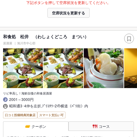
下記ボタンを押して空席状況を更新してください。
空席状況を更新する
和食処 松井 （わしょくどころ まつい）
居酒屋
旭川市中心部
リピ率高し！海鮮自慢の和食居酒屋
2001～3000円
昭和通3･4仲を左折,ﾌﾟﾘｺﾀﾜｰ2の横道《ﾊﾟﾘ街》内
口コミ投稿特典対象店
スマート支払い可
クーポン
コース