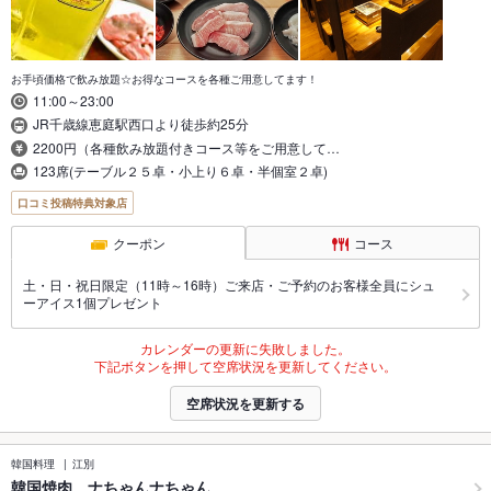
お手頃価格で飲み放題☆お得なコースを各種ご用意してます！
11:00～23:00
JR千歳線恵庭駅西口より徒歩約25分
2200円（各種飲み放題付きコース等をご用意して…
123席(テーブル２５卓・小上り６卓・半個室２卓)
口コミ投稿特典対象店
クーポン
コース
土・日・祝日限定（11時～16時）ご来店・ご予約のお客様全員にシュ
ーアイス1個プレゼント
カレンダーの更新に失敗しました。
下記ボタンを押して空席状況を更新してください。
空席状況を更新する
韓国料理
江別
韓国焼肉 ナちゃんナちゃん