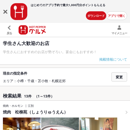
はじめてのアプリ予約で最大
1,000円分ポイントもらえる
ダウンロード
アプリで開く
戻る
マイメニュー
学生さん大歓迎のお店
学生さんにおすすめのお店が勢ぞろい。宴会にもおすすめ！
掲載情報について
現在の指定条件
変更
エリア：小樽・千歳・苫小牧・札幌近郊
検索結果
13件
（1～13件）
焼肉・ホルモン
江別
焼肉 松柳苑（しょうりゅうえん）