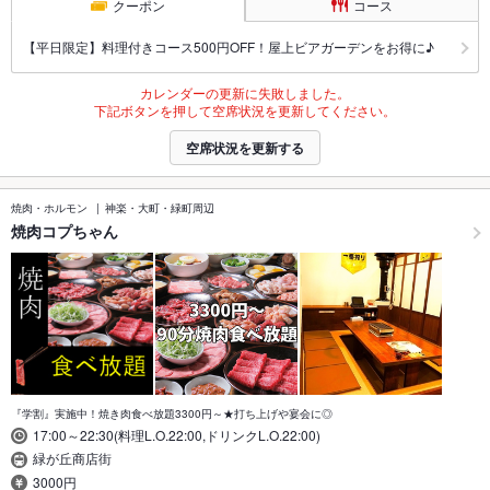
クーポン
コース
【平日限定】料理付きコース500円OFF！屋上ビアガーデンをお得に♪
カレンダーの更新に失敗しました。
下記ボタンを押して空席状況を更新してください。
空席状況を更新する
焼肉・ホルモン
神楽・大町・緑町周辺
焼肉コプちゃん
『学割』実施中！焼き肉食べ放題3300円～★打ち上げや宴会に◎
17:00～22:30(料理L.O.22:00,ドリンクL.O.22:00)
緑が丘商店街
3000円