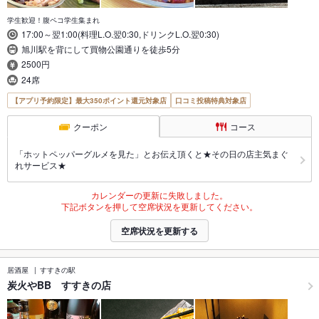
学生歓迎！腹ペコ学生集まれ
17:00～翌1:00(料理L.O.翌0:30,ドリンクL.O.翌0:30)
旭川駅を背にして買物公園通りを徒歩5分
2500円
24席
【アプリ予約限定】最大350ポイント還元対象店
口コミ投稿特典対象店
クーポン
コース
「ホットペッパーグルメを見た」とお伝え頂くと★その日の店主気まぐ
れサービス★
カレンダーの更新に失敗しました。
下記ボタンを押して空席状況を更新してください。
空席状況を更新する
居酒屋
すすきの駅
炭火やBB すすきの店