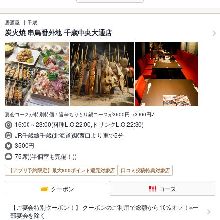
居酒屋
千歳
炭火焼 串鳥番外地 千歳中央大通店
宴会コースが特別特価！旨辛ちりとり鍋コースが3600円→3000円♪
16:00～23:00(料理L.O.22:00,ドリンクL.O.22:30)
JR千歳線千歳(北海道)駅西口より車で5分
3500円
75席((半個室も完備！))
【アプリ予約限定】最大800ポイント還元対象店
口コミ投稿特典対象店
クーポン
コース
【ご宴会特別クーポン！】 クーポンのご利用で総額から10%オフ！※一
部宴会を除く