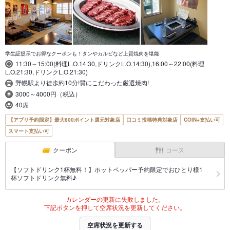
学生証提示でお得なクーポンも！タンやカルビなど上質焼肉を堪能
11:30～15:00(料理L.O.14:30,ドリンクL.O.14:30),16:00～22:00(料理
L.O.21:30,ドリンクL.O.21:30)
野幌駅より徒歩約10分!質にこだわった厳選焼肉!
3000～4000円（税込）
40席
【アプリ予約限定】最大800ポイント還元対象店
口コミ投稿特典対象店
COIN+支払い可
スマート支払い可
クーポン
コース
【ソフトドリンク1杯無料！】ホットペッパー予約限定でおひとり様1
杯ソフトドリンク無料♪
カレンダーの更新に失敗しました。
下記ボタンを押して空席状況を更新してください。
空席状況を更新する