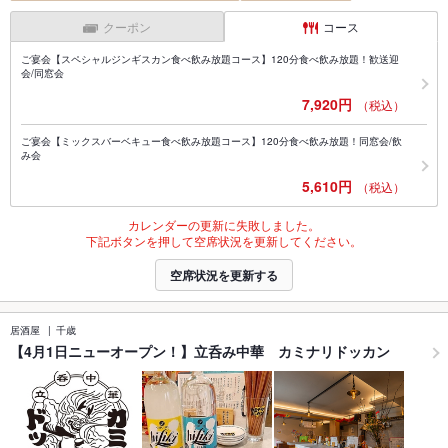
クーポン
コース
ご宴会【スペシャルジンギスカン食べ飲み放題コース】120分食べ飲み放題！歓送迎
会/同窓会
7,920円
（税込）
ご宴会【ミックスバーベキュー食べ飲み放題コース】120分食べ飲み放題！同窓会/飲
み会
5,610円
（税込）
カレンダーの更新に失敗しました。
下記ボタンを押して空席状況を更新してください。
空席状況を更新する
居酒屋
千歳
【4月1日ニューオープン！】立呑み中華 カミナリドッカン