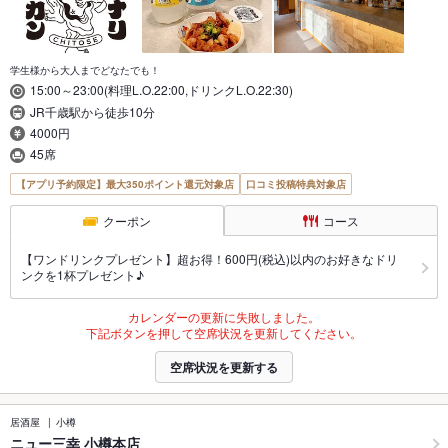
学生様から大人までどなたでも！
15:00～23:00(料理L.O.22:00,ドリンクL.O.22:30)
JR千歳駅から徒歩10分
4000円
45席
【アプリ予約限定】最大350ポイント還元対象店
口コミ投稿特典対象店
クーポン
コース
【ワンドリンクプレゼント】超お得！600円(税込)以内のお好きなドリ
ンクを1杯プレゼント♪
カレンダーの更新に失敗しました。
下記ボタンを押して空席状況を更新してください。
空席状況を更新する
居酒屋
小樽
ニュー三幸 小樽本店