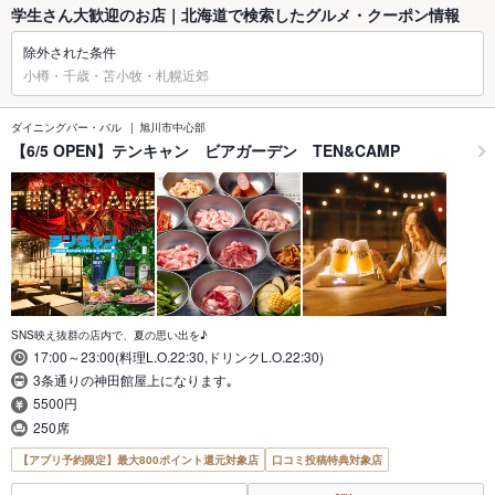
学生さん大歓迎のお店｜北海道で検索したグルメ・クーポン情報
除外された条件
小樽・千歳・苫小牧・札幌近郊
ダイニングバー・バル
旭川市中心部
【6/5 OPEN】テンキャン ビアガーデン TEN&CAMP
SNS映え抜群の店内で、夏の思い出を♪
17:00～23:00(料理L.O.22:30,ドリンクL.O.22:30)
3条通りの神田館屋上になります｡
5500円
250席
【アプリ予約限定】最大800ポイント還元対象店
口コミ投稿特典対象店