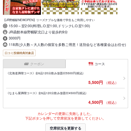
【JR野幌駅NEWOPEN】リーズナブルな価格で学生もご利用しやすい
15:00～翌2:00(料理L.O.翌1:00,ドリンクL.O.翌1:00)
JR函館本線野幌駅北口より徒歩約9分
3000円
118席(少人数～大人数の個室を多数ご用意！送別会など各種宴会はお任せ)
口コミ投稿特典対象店
クーポン
コース
《北海道満喫コース》全6品120分飲み放題付5500円(税込)
5,500円
（税込）
《なまら屋満喫コース》全6品120分飲み放題付4500円(税込)
4,500円
（税込）
カレンダーの更新に失敗しました。
下記ボタンを押して空席状況を更新してください。
空席状況を更新する