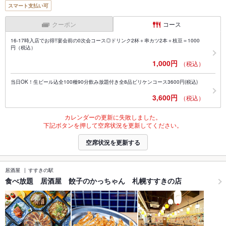
スマート支払い可
クーポン
コース
16-17時入店でお得!!宴会前の0次会コース◎ドリンク2杯＋串カツ2本＋枝豆＝1000
円（税込）
1,000円
（税込）
当日OK！生ビール込全100種90分飲み放題付き全8品ビリケンコース3600円(税込)
3,600円
（税込）
カレンダーの更新に失敗しました。
下記ボタンを押して空席状況を更新してください。
空席状況を更新する
居酒屋
すすきの駅
食べ放題 居酒屋 餃子のかっちゃん 札幌すすきの店