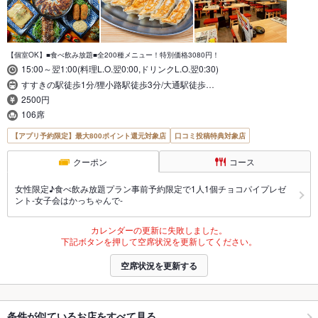
【個室OK】■食べ飲み放題■全200種メニュー！特別価格3080円！
15:00～翌1:00(料理L.O.翌0:00,ドリンクL.O.翌0:30)
すすきの駅徒歩1分/狸小路駅徒歩3分/大通駅徒歩…
2500円
106席
【アプリ予約限定】最大800ポイント還元対象店
口コミ投稿特典対象店
クーポン
コース
女性限定♪食べ飲み放題プラン事前予約限定で1人1個チョコパイプレゼ
ント-女子会はかっちゃんで-
カレンダーの更新に失敗しました。
下記ボタンを押して空席状況を更新してください。
空席状況を更新する
条件が似ているお店をすべて見る