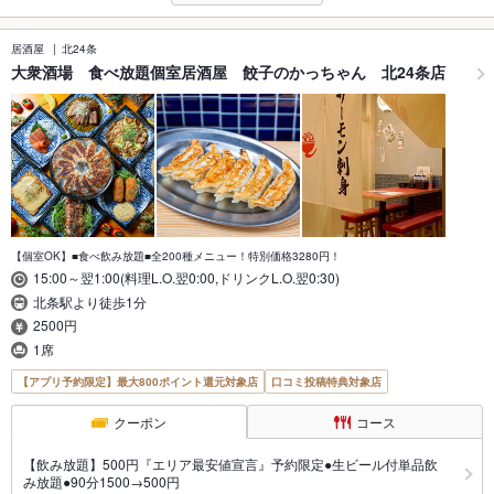
居酒屋
北24条
大衆酒場 食べ放題個室居酒屋 餃子のかっちゃん 北24条店
【個室OK】■食べ飲み放題■全200種メニュー！特別価格3280円！
15:00～翌1:00(料理L.O.翌0:00,ドリンクL.O.翌0:30)
北条駅より徒歩1分
2500円
1席
【アプリ予約限定】最大800ポイント還元対象店
口コミ投稿特典対象店
クーポン
コース
【飲み放題】500円『エリア最安値宣言』予約限定●生ビール付単品飲
み放題●90分1500→500円