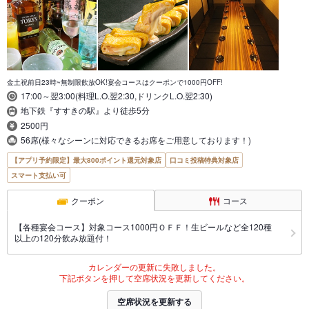
金土祝前日23時~無制限飲放OK!宴会コースはクーポンで1000円OFF!
17:00～翌3:00(料理L.O.翌2:30,ドリンクL.O.翌2:30)
地下鉄『すすきの駅』より徒歩5分
2500円
56席(様々なシーンに対応できるお席をご用意しております！)
【アプリ予約限定】最大800ポイント還元対象店
口コミ投稿特典対象店
スマート支払い可
クーポン
コース
【各種宴会コース】対象コース1000円ＯＦＦ！生ビールなど全120種
以上の120分飲み放題付！
カレンダーの更新に失敗しました。
下記ボタンを押して空席状況を更新してください。
空席状況を更新する