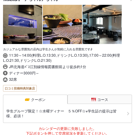
カジュアルな雰囲気の店内は学生さんが気軽に入れる雰囲気です♪
11:30～14:00(料理L.O.13:30,ドリンクL.O.13:30),17:00～22:00(料理
L.O.21:30,ドリンクL.O.21:30)
JR北海道ﾊﾞｽ江別線情報図書館前より徒歩約1分
ディナー3000円～
32席
口コミ投稿特典対象店
クーポン
コース
学生グループ限定！☆水曜ディナー ５％OFF☆※学生証の提示は皆
様、必須！
カレンダーの更新に失敗しました。
下記ボタンを押して空席状況を更新してください。