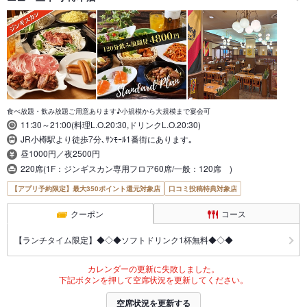
食べ放題・飲み放題ご用意あります♪小規模から大規模まで宴会可
11:30～21:00(料理L.O.20:30,ドリンクL.O.20:30)
JR小樽駅より徒歩7分､ｻﾝﾓｰﾙ1番街にあります｡
昼1000円／夜2500円
220席(1F：ジンギスカン専用フロア60席/一般：120席 )
【アプリ予約限定】最大350ポイント還元対象店
口コミ投稿特典対象店
クーポン
コース
【ランチタイム限定】◆◇◆ソフトドリンク1杯無料◆◇◆
カレンダーの更新に失敗しました。
下記ボタンを押して空席状況を更新してください。
空席状況を更新する