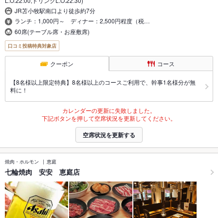
L.O.22:00,ドリンクL.O.22:30)
JR苫小牧駅南口より徒歩約7分
ランチ：1,000円～ ディナー：2,500円程度（税…
60席(テーブル席・お座敷席)
口コミ投稿特典対象店
クーポン
コース
【8名様以上限定特典】8名様以上のコースご利用で、幹事1名様分が無
料に！
カレンダーの更新に失敗しました。
下記ボタンを押して空席状況を更新してください。
空席状況を更新する
焼肉・ホルモン
恵庭
七輪焼肉 安安 恵庭店