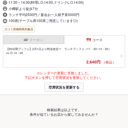
11:30～14:30(料理L.O.14:00,ドリンクL.O.14:00)
小樽駅より徒歩7分
ランチ平均2530円／宴会お一人様予算5000円
100席(テーブル席100席ご用意しています◎)
口コミ投稿特典対象店
クーポン
コース
【90分間ブッフェ】2月1日より料金改定ー ランチブッフェ（11：30~14：30）
※L.O 14：00
2,640円
（税込）
カレンダーの更新に失敗しました。
下記ボタンを押して空席状況を更新してください。
空席状況を更新する
検索結果は以上です。
条件が似ているお店から探してみませんか？