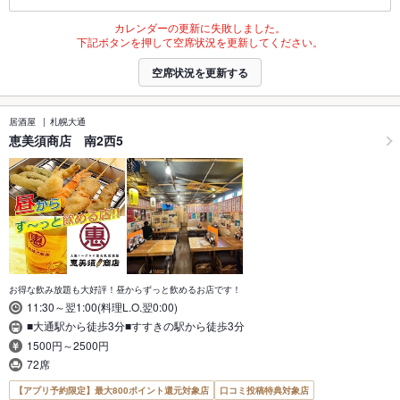
カレンダーの更新に失敗しました。
下記ボタンを押して空席状況を更新してください。
空席状況を更新する
居酒屋
札幌大通
恵美須商店 南2西5
お得な飲み放題も大好評！昼からずっと飲めるお店です！
11:30～翌1:00(料理L.O.翌0:00)
■大通駅から徒歩3分■すすきの駅から徒歩3分
1500円～2500円
72席
【アプリ予約限定】最大800ポイント還元対象店
口コミ投稿特典対象店