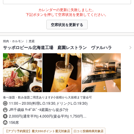
カレンダーの更新に失敗しました。
下記ボタンを押して空席状況を更新してください。
空席状況を更新する
焼肉・ホルモン
恵庭
サッポロビール北海道工場 庭園レストラン ヴァルハラ
食べ放題・飲み放題ご用意あります♪小規模から大規模まで宴会可
11:00～20:00(料理L.O.19:30,ドリンクL.O.19:30)
JR千歳線 ｻｯﾎﾟﾛﾋﾞｰﾙ庭園から徒歩7分
2,000円(通常平均) 4,000円(宴会平均) 1,750円…
156席
【アプリ予約限定】最大350ポイント還元対象店
口コミ投稿特典対象店