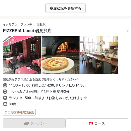
空席状況を更新する
イタリアン・フレンチ
岩見沢
PIZZERIA Lucci 岩見沢店
開放的なテラス席がある当店で是非おくつろぎください☆
11:30～15:00(料理L.O.14:30,ドリンクL.O.14:30)
『いわみざわ公園』ﾊﾞｽ停下車 徒歩3分
ランチ￥1500～前後よりお楽しみいただけます☆
80席
口コミ投稿特典対象店
クーポン
コース