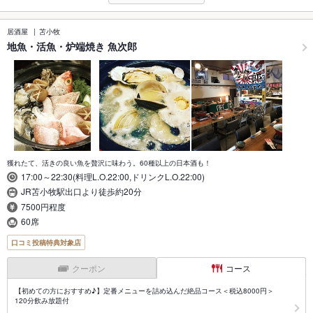
居酒屋
苫小牧
地魚・活魚・炉端焼き 魚次郎
獲れたて、活きの良い魚を贅沢に味わう。60種以上の日本酒も！
17:00～22:30(料理L.O.22:00,ドリンクL.O.22:00)
JR苫小牧駅出口より徒歩約20分
7500円程度
60席
口コミ投稿特典対象店
クーポン
コース
【初めての方におすすめ♪】定番メニューを詰め込んだ絶品コース＜税込8000円＞
120分飲み放題付