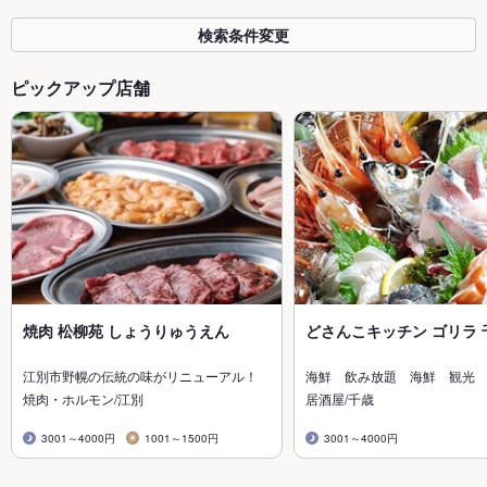
検索条件変更
ピックアップ店舗
焼肉 松柳苑 しょうりゅうえん
どさんこキッチン ゴリラ 
江別市野幌の伝統の味がリニューアル！
海鮮 飲み放題 海鮮 観光
焼肉・ホルモン/江別
居酒屋/千歳
3001～4000円
1001～1500円
3001～4000円