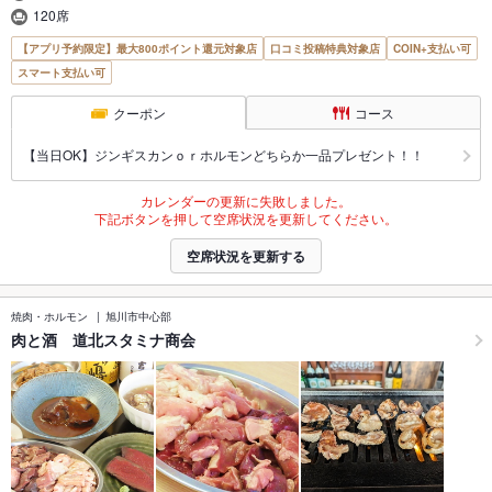
120席
【アプリ予約限定】最大800ポイント還元対象店
口コミ投稿特典対象店
COIN+支払い可
スマート支払い可
クーポン
コース
【当日OK】ジンギスカンｏｒホルモンどちらか一品プレゼント！！
カレンダーの更新に失敗しました。
下記ボタンを押して空席状況を更新してください。
空席状況を更新する
焼肉・ホルモン
旭川市中心部
肉と酒 道北スタミナ商会