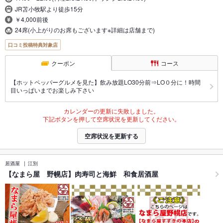
JR苫小牧駅より徒歩15分
￥4,000前後
24席(小上がりのお席もございます※詳細は店舗まで)
口コミ投稿特典対象店
クーポン
コース
【ホットペッパーグルメを見た】飲み放題LO30分前⇒LO０分に！時間
目いっぱいまでお楽しみ下さい
カレンダーの更新に失敗しました。
下記ボタンを押して空席状況を更新してください。
空席状況を更新する
居酒屋
江別
【なまら屋 野幌店】肉寿司と海鮮 和食居酒屋