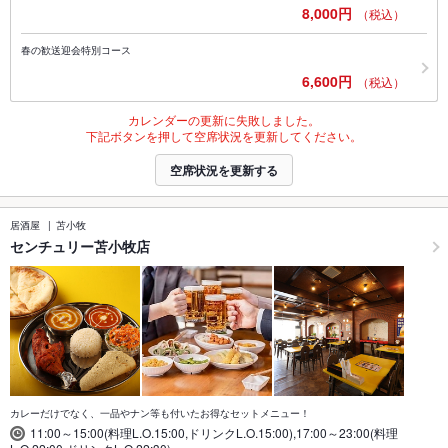
8,000円
（税込）
春の歓送迎会特別コース
6,600円
（税込）
カレンダーの更新に失敗しました。
下記ボタンを押して空席状況を更新してください。
空席状況を更新する
居酒屋
苫小牧
センチュリー苫小牧店
カレーだけでなく、一品やナン等も付いたお得なセットメニュー！
11:00～15:00(料理L.O.15:00,ドリンクL.O.15:00),17:00～23:00(料理